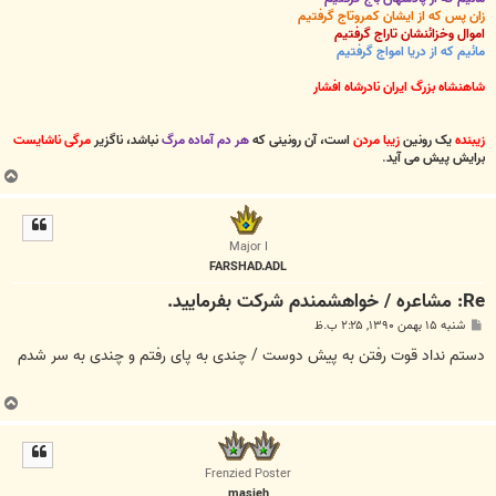
زان پس که از ایشان کمروتاج گرفتیم
اموال وخزائنشان تاراج گرفتیم
مائیم که از دریا امواج گرفتیم
شاهنشاه بزرگ ایران نادرشاه افشار
زیبنده
یک رونین
زیبا مردن
است، آن رونینی که
هر دم آماده مرگ
نباشد، ناگزیر
مرگی ناشایست
برایش پیش می آید
.
ب
ا
ل
ا
Major I
FARSHAD.ADL
Re: مشاعره / خواهشمندم شرکت بفرماييد.
پ
شنبه ۱۵ بهمن ۱۳۹۰, ۲:۲۵ ب.ظ
س
ت
دستم نداد قوت رفتن به پیش دوست / چندی به پای رفتم و چندی به سر شدم
ب
ا
ل
ا
Frenzied Poster
masieh