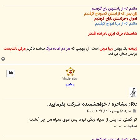
مائیم که از پادشهان باج گرفتیم
زان پس که از ایشان کمروتاج گرفتیم
اموال وخزائنشان تاراج گرفتیم
مائیم که از دریا امواج گرفتیم
شاهنشاه بزرگ ایران نادرشاه افشار
زیبنده
یک رونین
زیبا مردن
است، آن رونینی که
هر دم آماده مرگ
نباشد، ناگزیر
مرگی ناشایست
برایش پیش می آید
.
ب
ا
ل
ا
Moderator
رونین
Re: مشاعره / خواهشمندم شرکت بفرماييد.
پ
شنبه ۱۵ بهمن ۱۳۹۰, ۱۲:۳۶ ب.ظ
س
ت
تو گفتی که پس از سیاه رنگی نبود پس موی سیاه من چرا گشت
سفید.............
مائیم که از پادشهان باج گرفتیم