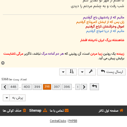
تا آمدم از مهر تو تقدیر کنم
شب رفت و به چشم مردنم را دیدی
مائیم که از پادشهان باج گرفتیم
زان پس که از ایشان کمروتاج گرفتیم
اموال وخزائنشان تاراج گرفتیم
مائیم که از دریا امواج گرفتیم
شاهنشاه بزرگ ایران نادرشاه افشار
زیبنده
یک رونین
زیبا مردن
است، آن رونینی که
هر دم آماده مرگ
نباشد، ناگزیر
مرگی ناشایست
برایش پیش می آید
.
ب
ا
ارسال پست
ل
ا
تعداد پست ها:5368
صفحه
398
از
448
398
…
…
448
400
399
397
396
1
قبلی
بعدی
پرش به
صفحه اول تالار
تماس با ما
Sitemap
حذف کوکی ها
CentralClubs
|
PHPBB