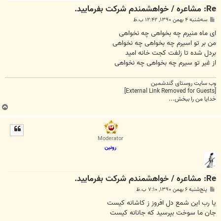
Re: مشاعره / خواهشمندم شرکت بفرماييد.
پ
سه‌شنبه ۴ بهمن ۱۳۹۰, ۱۲:۴۲ ب.ظ
س
ت
ای ماه منیرم چه بخواهی چه نخواهی
من بر تو اسیرم چه بخواهی چه نخواهی
بردل شده تا زلفت کجت خانه امید
از غیر تو سیرم چه بخواهی چه نخواهی
وب سایت روستای گندشمین
[External Link Removed for Guests]
خدایا من را ببخش...
ب
ا
ل
ا
Moderator
رونین
Re: مشاعره / خواهشمندم شرکت بفرماييد.
پ
پنج‌شنبه ۶ بهمن ۱۳۹۰, ۷:۱۰ ب.ظ
س
ت
يا رب اين شمع دل افروز ز کاشانه کيست
جان ما سوخت بپرسيد که جانانه کيست