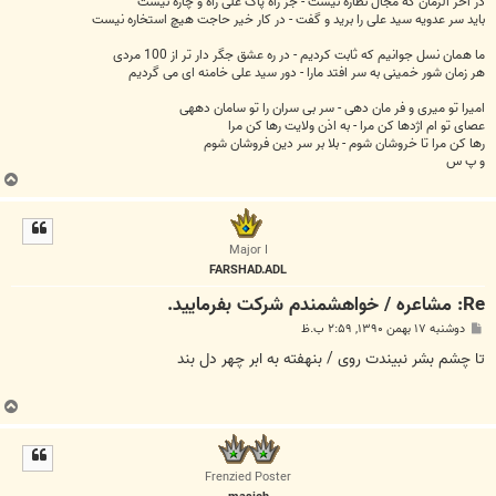
در اخر الزمان که مجال نظاره نیست - جز راه پاک علی راه و چاره نیست
باید سر عدویه سید علی را برید و گفت - در کار خیر حاجت هیچ استخاره نیست
ما همان نسل جوانیم که ثابت کردیم - در ره عشق جگر دار تر از 100 مردی
هر زمان شور خمینی به سر افتد مارا - دور سید علی خامنه ای می گردیم
امیرا تو میری و فر مان دهی - سر بی سران را تو سامان دههی
عصای تو ام اژدها کن مرا - به اذن ولایت رها کن مرا
رها کن مرا تا خروشان شوم - بلا بر سر دین فروشان شوم
و پ س
ب
ا
ل
ا
Major I
FARSHAD.ADL
Re: مشاعره / خواهشمندم شرکت بفرماييد.
پ
دوشنبه ۱۷ بهمن ۱۳۹۰, ۲:۵۹ ب.ظ
س
ت
تا چشم بشر نبیندت روی / بنهفته به ابر چهر دل بند
ب
ا
ل
ا
Frenzied Poster