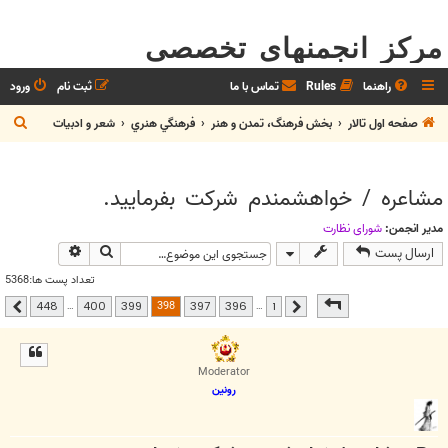
مرکز انجمنهای تخصصی
راهنما
Rules
تماس با ما
ثبت نام
ورود
ج
صفحه اول تالار
بخش فرهنگ، تمدن و هنر
فرهنگي هنري
شعر و ادبيات
س
ت
مشاعره / خواهشمندم شرکت بفرماييد.
ج
و
مدیر انجمن:
شوراي نظارت
جستجو
جستجوی پیشر
ارسال پست
تعداد پست ها:5368
صفحه
398
از
448
398
…
…
448
400
399
397
396
1
قبلی
بعدی
Moderator
رونین