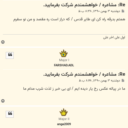
Re: مشاعره / خواهشمندم شرکت بفرماييد.
پ
دوشنبه ۳ بهمن ۱۳۹۰, ۸:۳۸ ب.ظ
س
ت
همتم بدرقه راه کن ای طایر قدس / که دراز است ره مقصد و من نو سفرم
اول علی اخر علی
ب
ا
ل
ا
Major I
FARSHAD.ADL
Re: مشاعره / خواهشمندم شرکت بفرماييد.
پ
دوشنبه ۳ بهمن ۱۳۹۰, ۸:۴۸ ب.ظ
س
ت
ما در پیاله عکس رخ یار دیده ایم / ای بی خبر ز لذت شرب مدام ما
ب
ا
ل
ا
Major II
anga2009