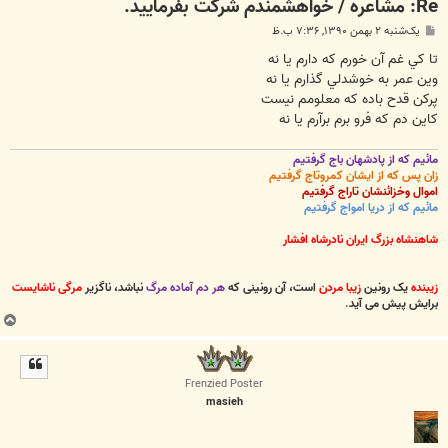
Re: مشاعره / خواهشمندم شرکت بفرماييد.
پ
یک‌شنبه ۲ بهمن ۱۳۹۰, ۷:۳۶ ب.ظ
س
ت
تا کي غم آن خورم که دارم يا نه
وين عمر به خوشدلي گذارم يا نه
پرکن قدح باده که معلومم نيست
کاين دم که فرو برم برآرم يا نه
مائیم که از پادشهان باج گرفتیم
زان پس که از ایشان کمروتاج گرفتیم
اموال وخزائنشان تاراج گرفتیم
مائیم که از دریا امواج گرفتیم
شاهنشاه بزرگ ایران نادرشاه افشار
زیبنده
یک رونین
زیبا مردن
است، آن رونینی که
هر دم آماده مرگ
نباشد، ناگزیر
مرگی ناشایست
برایش پیش می آید
.
ب
ا
ل
ا
Frenzied Poster
masieh