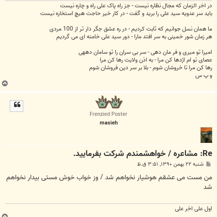
در اخر الزمان که مجال نظاره نیست - جز راه پاک علی راه و چاره نیست
باید سر عدویه سید علی را برید و گفت - در کار خیر حاجت هیچ استخاره نیست
ما همان نسل جوانیم که ثابت کردیم - در ره عشق جگر دار تر از 100 مردی
هر زمان شور خمینی به سر افتد مارا - دور سید علی خامنه ای می گردیم
امیرا تو میری و فر مان دهی - سر بی سران را تو سامان دههی
عصای تو ام اژدها کن مرا - به اذن ولایت رها کن مرا
رها کن مرا تا خروشان شوم - بلا بر سر دین فروشان شوم
و پ س
ب
ا
ل
ا
Frenzied Poster
masieh
Re: مشاعره / خواهشمندم شرکت بفرماييد.
پ
شنبه ۲۲ بهمن ۱۳۹۰, ۳:۵۱ ق.ظ
س
ت
من مست می عشقم هوشیار نخواهم شد / وز خواب خوش مستی بیدار نخواهم
شد
اول علی اخر علی
ب