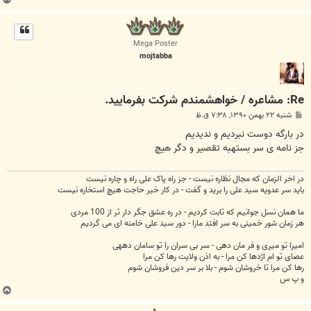
ا
ل
ا
Mega Poster
mojtabba
Re: مشاعره / خواهشمندم شرکت بفرماييد.
پ
شنبه ۲۲ بهمن ۱۳۹۰, ۷:۳۸ ق.ظ
س
ت
در بارگه دوست نبردیم و ندیدیم
جز نامه ی سر بستهبه تقصیر و دگر هیچ
در اخر الزمان که مجال نظاره نیست - جز راه پاک علی راه و چاره نیست
باید سر عدویه سید علی را برید و گفت - در کار خیر حاجت هیچ استخاره نیست
ما همان نسل جوانیم که ثابت کردیم - در ره عشق جگر دار تر از 100 مردی
هر زمان شور خمینی به سر افتد مارا - دور سید علی خامنه ای می گردیم
امیرا تو میری و فر مان دهی - سر بی سران را تو سامان دههی
عصای تو ام اژدها کن مرا - به اذن ولایت رها کن مرا
رها کن مرا تا خروشان شوم - بلا بر سر دین فروشان شوم
و پ س
ب
ا