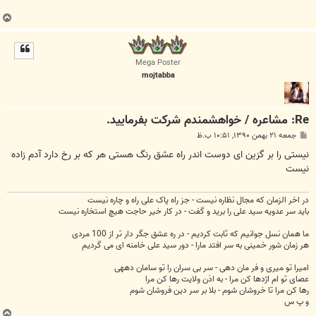
ب
ا
ل
ا
Mega Poster
mojtabba
Re: مشاعره / خواهشمندم شرکت بفرماييد.
پ
جمعه ۲۱ بهمن ۱۳۹۰, ۱۰:۵۱ ب.ظ
س
ت
نیستی را بر گزین ای دوست اندر راه عشق رنگ هستی هر که بر رخ دارد آدم زاده
نیست
در اخر الزمان که مجال نظاره نیست - جز راه پاک علی راه و چاره نیست
باید سر عدویه سید علی را برید و گفت - در کار خیر حاجت هیچ استخاره نیست
ما همان نسل جوانیم که ثابت کردیم - در ره عشق جگر دار تر از 100 مردی
هر زمان شور خمینی به سر افتد مارا - دور سید علی خامنه ای می گردیم
امیرا تو میری و فر مان دهی - سر بی سران را تو سامان دههی
عصای تو ام اژدها کن مرا - به اذن ولایت رها کن مرا
رها کن مرا تا خروشان شوم - بلا بر سر دین فروشان شوم
و پ س
ب