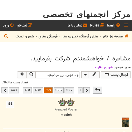
مرکز انجمنهای تخصصی
راهنما
Rules
تماس با ما
ثبت نام
ورود
ج
صفحه اول تالار
بخش فرهنگ، تمدن و هنر
فرهنگي هنري
شعر و ادبيات
س
ت
مشاعره / خواهشمندم شرکت بفرماييد.
ج
و
مدیر انجمن:
شوراي نظارت
جستجو
جستجوی پیشر
ارسال پست
تعداد پست ها:5368
صفحه
399
از
448
399
…
…
448
401
400
398
397
1
قبلی
بعدی
Frenzied Poster
masieh