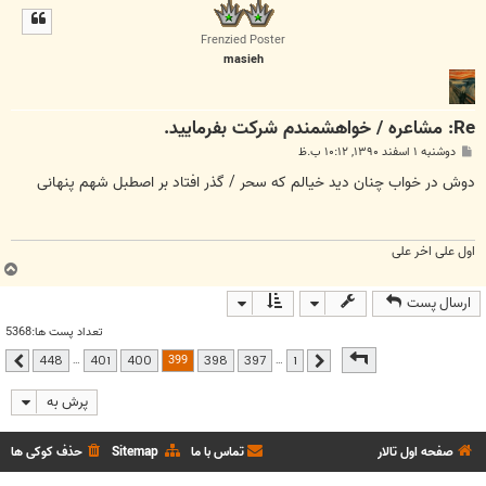
ل
ا
Frenzied Poster
masieh
Re: مشاعره / خواهشمندم شرکت بفرماييد.
پ
دوشنبه ۱ اسفند ۱۳۹۰, ۱۰:۱۲ ب.ظ
س
ت
دوش در خواب چنان دید خیالم که سحر / گذر افتاد بر اصطبل شهم پنهانی
اول علی اخر علی
ب
ا
ارسال پست
ل
ا
تعداد پست ها:5368
صفحه
399
از
448
399
…
…
448
401
400
398
397
1
قبلی
بعدی
پرش به
صفحه اول تالار
تماس با ما
Sitemap
حذف کوکی ها