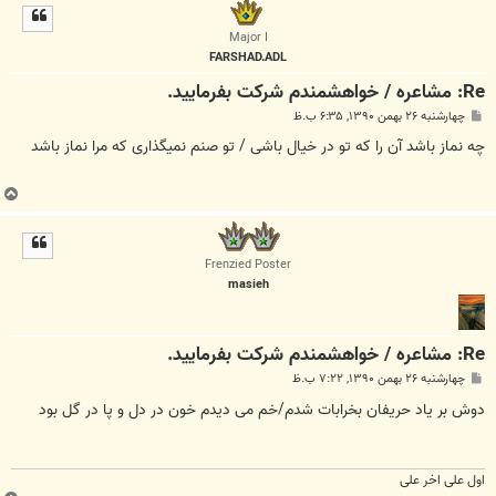
ل
ا
Major I
FARSHAD.ADL
Re: مشاعره / خواهشمندم شرکت بفرماييد.
پ
چهارشنبه ۲۶ بهمن ۱۳۹۰, ۶:۳۵ ب.ظ
س
ت
چه نماز باشد آن را که تو در خیال باشی / تو صنم نمیگذاری که مرا نماز باشد
ب
ا
ل
ا
Frenzied Poster
masieh
Re: مشاعره / خواهشمندم شرکت بفرماييد.
پ
چهارشنبه ۲۶ بهمن ۱۳۹۰, ۷:۲۲ ب.ظ
س
ت
دوش بر یاد حریفان بخرابات شدم/خم می دیدم خون در دل و پا در گل بود
اول علی اخر علی