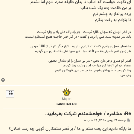
ای نگهت خواست گه آفتاب تا بدان طایفه محرم شوم اما نشدم
بر من ظلمت زده یک شب بتاب
پرده بیانداز به چشم ترم
تا بتوانم به رخت بنگرم
در اخر الزمان که مجال نظاره نیست - جز راه پاک علی راه و چاره نیست
باید سر عدویه سید علی را برید و گفت - در کار خیر حاجت هیچ استخاره نیست
ما همان نسل جوانیم که ثابت کردیم - در ره عشق جگر دار تر از 100 مردی
هر زمان شور خمینی به سر افتد مارا - دور سید علی خامنه ای می گردیم
امیرا تو میری و فر مان دهی - سر بی سران را تو سامان دههی
عصای تو ام اژدها کن مرا - به اذن ولایت رها کن مرا
رها کن مرا تا خروشان شوم - بلا بر سر دین فروشان شوم
و پ س
ب
ا
ل
ا
Major I
FARSHAD.ADL
Re: مشاعره / خواهشمندم شرکت بفرماييد.
پ
جمعه ۲۱ بهمن ۱۳۹۰, ۱۰:۴۶ ب.ظ
س
ت
ما بارگه دادیم,این رفت ستم بر ما / بر قصر ستمکاران گویی چه رسد خذلان؟