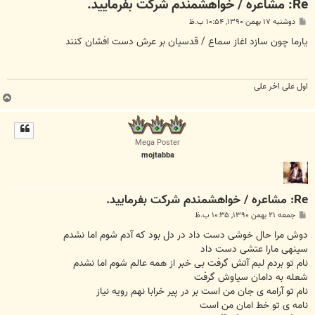
Re: مشاعره / خواهشمندم شرکت بفرماييد.
پ
دوشنبه ۱۷ بهمن ۱۳۹۰, ۱۰:۵۴ ب.ظ
س
ت
یارما چون سازد اغاز سماع / قدسیان بر عرش دست افشان کنند
اول علی اخر علی
ب
ا
ل
ا
Mega Poster
mojtabba
Re: مشاعره / خواهشمندم شرکت بفرماييد.
پ
جمعه ۲۱ بهمن ۱۳۹۰, ۱۰:۳۵ ب.ظ
س
ت
دوش مرا حال خوشی دست داد در دل بود که آدم شوم اما نشدم
سینهی مارا عتشی دست داد
نام تو بردم لبم آتش گرفت بی خبر از همه عالم شوم اما نشدم
شعله به دامان سیاوش گرفت
نام تو آرامه ی جان من است بر در پیر خرابا نهم رویه نیاز
نامه ی تو خط امان من است