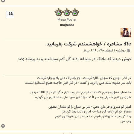
ب
ا
ل
ا
Mega Poster
mojtabba
Re: مشاعره / خواهشمندم شرکت بفرماييد.
پ
دوشنبه ۱ اسفند ۱۳۹۰, ۹:۱۶ ب.ظ
س
ت
دوش دیدم که ملائک در میخانه زدند گل آدم بسرشتند و به پیمانه زدند
در اخر الزمان که مجال نظاره نیست - جز راه پاک علی راه و چاره نیست
باید سر عدویه سید علی را برید و گفت - در کار خیر حاجت هیچ استخاره نیست
ما همان نسل جوانیم که ثابت کردیم - در ره عشق جگر دار تر از 100 مردی
هر زمان شور خمینی به سر افتد مارا - دور سید علی خامنه ای می گردیم
امیرا تو میری و فر مان دهی - سر بی سران را تو سامان دههی
عصای تو ام اژدها کن مرا - به اذن ولایت رها کن مرا
رها کن مرا تا خروشان شوم - بلا بر سر دین فروشان شوم
و پ س
ب
ا