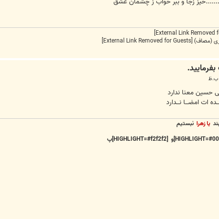
........خیز زجا و ببر خواب ز چشمان عشق
نری (مصاف)
[External Link Removed for Guests]
بی حسین معنا ندارد
ات امضـــا نـــدارد
بند
یا زهرا
نبستیم