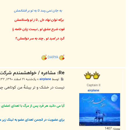
به جان نمی رسد تا به تو بر فشانمش
برکه توان نهاد دل , تا ز تو واستانمش
قوت شرح عشق تو , نیست زبان خامه را
گرد در امید تو , چند به سر دوانمش ؟
DARYA
Re: مشاعره / خواهشمندم شرکت بفرماييد.
پ
توسط
airplane
»
یک‌شنبه ۲۱ اسفند ۱۳۹۰, ۹:۳۲ ب.ظ
س
Captain II
ت
نیست در خشک و تر بیشهٔ من کوتاهی چوب
airplane
آیا می دانید هر فرد پس از مرگ با اهدای اعضای خویش
برای عضویت در انجمن اهدای عضو به لینک زیر م
پست:
1407