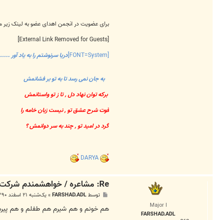
برای عضویت در انجمن اهدای عضو به لینک زیر 
[External Link Removed for Guests]
[FONT=System]
دریا سرنوشتم را به یاد آور ......
به جان نمی رسد تا به تو بر فشانمش
برکه توان نهاد دل , تا ز تو واستانمش
قوت شرح عشق تو , نیست زبان خامه را
گرد در امید تو , چند به سر دوانمش ؟
DARYA
Re: مشاعره / خواهشمندم شرکت بفرماييد.
پ
توسط
FARSHAD.ADL
»
یک‌شنبه ۲۱ اسفند ۱۳۹۰, ۶:۵۵ ب.ظ
س
Major I
ت
هم خونم و هم شیرم هم طفلم و هم پیرم 
FARSHAD.ADL