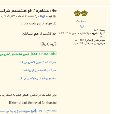
Re: مشاعره / خواهشمندم شرکت بفرماييد.
پ
توسط
آزیتا
»
یک‌شنبه ۲۱ اسفند ۱۳۹۰, ۷:۱۵ ب.ظ
س
Captain I
ت
تفرجهای یاران یافت پایان
آزیتا
پست:
527
جداگشتند از هم آشنایان
تاریخ عضویت:
یک‌شنبه ۱۰ مهر ۱۳۹۰, ۷:۳۱
ب.ظ
سپاس‌های ارسالی:
1884 بار
{آزیتا(دریا)}
سپاس‌های دریافتی:
2113 بار
[COLOR=#548dd4]
کسی شد شمع , آبش م
هر که شد تصویر ,قابش می کنند
هر که با افسانه پردازان نشست
با فسون خویش, خوابش می کنند
برای عضویت در انجمن اهدای عضو به لینک زیر 
[External Link Removed for Guests]
[FONT=System]
دریا سرنوشتم را به یاد آور ......