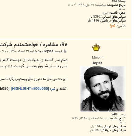
پست:
863
تاریخ عضویت:
سه‌شنبه ۲۹ دی ۱۳۸۸, ۱۰:۵۳
ب.ظ
محل اقامت:
البرز
سپاس‌های ارسالی:
5392 بار
سپاس‌های دریافتی:
4116 بار
ت
تماس:
م
ا
س
F
Re: مشاعره / خواهشمندم شرکت بفرماييد.
A
R
پ
توسط
leylas
»
یک‌شنبه ۲۱ اسفند ۱۳۹۰, ۷:۰۱ ب.ظ
S
س
H
Major II
ت
منم سر گشته ی حیرانت ای دوست کنم یک
A
leylas
D
تــنی ناســاز شـــوق وصـــــل کویــت دهم
.
A
D
ای دشمن حق ما دلیر و حق پرستیم برگرد تا سر
L
آماده ی
نبرد [HIGHLIGHT=#00b050]
[HIGHLIGHT=#00b050]و [HIGHLIGHT=#f2f2f2]پ
پست:
240
تاریخ عضویت:
سه‌شنبه ۶ دی ۱۳۹۰, ۵:۴۰
ب.ظ
سپاس‌های ارسالی:
164 بار
سپاس‌های دریافتی:
885 بار