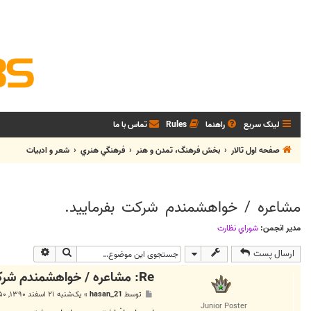
لینک سریع
راهنما
Rules
تماس با ما
صفحه اول تالار
بخش فرهنگ، تمدن و هنر
فرهنگي هنري
شعر و ادبيات
مشاعره / خواهشمندم شرکت بفرماييد.
مدیر انجمن:
شوراي نظارت
جستجو
جستجوی پی
ارسال پست
Re: مشاعره / خواهشمندم شرکت بفرماييد.
پ
توسط
hasan_21
»
یک‌شنبه ۲۱ اسفند ۱۳۹۰, ۵:۵۰ ب.ظ
س
Junior Poster