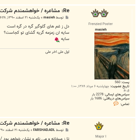
Re: مشاعره / خواهشمندم شرکت بفرماييد.
پ
توسط
masieh
»
یک‌شنبه ۲۱ اسفند ۱۳۹۰, ۶:۲۸ ب.ظ
س
Frenzied Poster
ت
دل ز غم های گلوگیر گره در گره است
masieh
سایه ان زمزمه گریه گشای تو کجاست؟
سایه
اول علی اخر علی
پست:
560
تاریخ عضویت:
چهارشنبه ۶ مرداد ۱۳۸۹, ۱:۰۰
ق.ظ
سپاس‌های ارسالی:
2278 بار
سپاس‌های دریافتی:
1686 بار
ت
تماس:
م
ا
س
m
Re: مشاعره / خواهشمندم شرکت بفرماييد.
a
s
پ
توسط
FARSHAD.ADL
»
یک‌شنبه ۲۱ اسفند ۱۳۹۰, ۶:۳۸ ب.ظ
i
س
e
Major I
ت
تا ز میخانه و می نام و نشان خواهد بود /
h