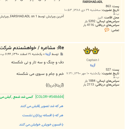
FARSHAD.ADL
پست:
863
تاریخ عضویت:
سه‌شنبه ۲۹ دی ۱۳۸۸, ۱۰:۵۳
ب.ظ
آخرین ويرايش توسط 1 on
FARSHAD.ADL
, ويرايش 
محل اقامت:
البرز
سپاس‌های ارسالی:
5392 بار
سپاس‌های دریافتی:
4116 بار
ت
تماس:
م
ا
س
F
Re: مشاعره / خواهشمندم شرکت بفرماييد.
A
R
پ
توسط
آزیتا
»
یک‌شنبه ۲۱ اسفند ۱۳۹۰, ۶:۴۴ ب.ظ
S
س
H
Captain I
ت
دف و چنگ و سه تار و نی شکسته
A
آزیتا
D
پست:
527
.
خم و جام و سبوی می شکسته
A
تاریخ عضویت:
یک‌شنبه ۱۰ مهر ۱۳۹۰, ۷:۳۱
ب.ظ
D
L
سپاس‌های ارسالی:
1884 بار
{آزیتا(دریا)}
سپاس‌های دریافتی:
2113 بار
[COLOR=#548dd4]
کسی شد شمع , آبش م
هر که شد تصویر ,قابش می کنند
هر که با افسانه پردازان نشست
با فسون خویش, خوابش می کنند