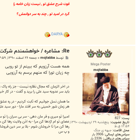
قوت شرح عشق تو , نیست زبان خامه را
گرد در امید تو , چند به سر دوانمش ؟
DARYA
Re: مشاعره / خواهشمندم شرکت بفرماييد.
پ
توسط
mojtabba
»
جمعه ۲۶ اسفند ۱۳۹۰, ۴:۵۹ ب.ظ
س
Mega Poster
ت
همه هست آرزویم که ببینم از تو رویی
mojtabba
چه زیان تورا که منهم برسم به آرزویی
در اخر الزمان که مجال نظاره نیست - جز راه پاک 
باید سر عدویه سید علی را برید و گفت - در کار
ما همان نسل جوانیم که ثابت کردیم - در ره عشق جگر دار
هر زمان شور خمینی به سر افتد مارا - دور سید ع
امیرا تو میری و فر مان دهی - سر بی سران را تو 
پست:
827
عصای تو ام اژدها کن مرا - به اذن ولایت رها کن م
تاریخ عضویت:
پنج‌شنبه ۲۹ اردیبهشت ۱۳۹۰,
رها کن مرا تا خروشان شوم - بلا بر سر دین فروش
۱۲:۵۴ ق.ظ
محل اقامت:
جبهه ی جنگ
و پ س
سپاس‌های ارسالی:
3906 بار
سپاس‌های دریافتی:
2336 بار