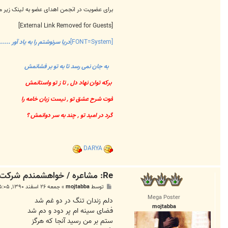
برای عضویت در انجمن اهدای عضو به لینک زیر 
[External Link Removed for Guests]
[FONT=System]
دریا سرنوشتم را به یاد آور ......
به جان نمی رسد تا به تو بر فشانمش
برکه توان نهاد دل , تا ز تو واستانمش
قوت شرح عشق تو , نیست زبان خامه را
گرد در امید تو , چند به سر دوانمش ؟
DARYA
Re: مشاعره / خواهشمندم شرکت بفرماييد.
پ
توسط
mojtabba
»
جمعه ۲۶ اسفند ۱۳۹۰, ۵:۰۵ ب.ظ
س
Mega Poster
ت
دلم زندان تنگ در دو غم شد
mojtabba
فضای سینه ام پر دود و دم شد
ستم بر من رسید آنجا که هرگز