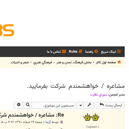
لینک سریع
راهنما
Rules
تماس با ما
صفحه اول تالار
بخش فرهنگ، تمدن و هنر
فرهنگي هنري
شعر و ادبيات
مشاعره / خواهشمندم شرکت بفرماييد.
مدیر انجمن:
شوراي نظارت
جستجو
جستجوی پی
ارسال پست
Re: مشاعره / خواهشمندم شرکت بفرماييد.
پ
توسط
آزیتا
»
جمعه ۲۶ اسفند ۱۳۹۰, ۴:۲۶ ب.ظ
س
Captain I