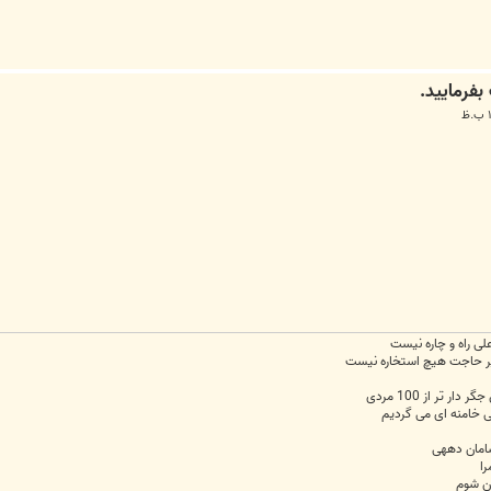
علی راه و چاره نیست
 خیر حاجت هیچ استخاره نیست
 تر از 100 مردی
لی خامنه ای می گردیم
سامان دههی
را
ان شوم