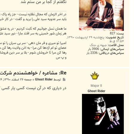
نگفتم از کجا بر من ستم شد
در اخر الزمان که مجال نظاره نیست - جز راه پاک 
باید سر عدویه سید علی را برید و گفت - در کار
ما همان نسل جوانیم که ثابت کردیم - در ره عشق جگر دار
هر زمان شور خمینی به سر افتد مارا - دور سید ع
پست:
827
تاریخ عضویت:
پنج‌شنبه ۲۹ اردیبهشت ۱۳۹۰,
۱۲:۵۴ ق.ظ
امیرا تو میری و فر مان دهی - سر بی سران را تو 
محل اقامت:
جبهه ی جنگ
عصای تو ام اژدها کن مرا - به اذن ولایت رها کن م
سپاس‌های ارسالی:
3906 بار
رها کن مرا تا خروشان شوم - بلا بر سر دین فروش
سپاس‌های دریافتی:
2336 بار
و پ س
Re: مشاعره / خواهشمندم شرکت بفرماييد.
پ
توسط
Ghost Rider
»
جمعه ۲۶ اسفند ۱۳۹۰, ۵:۲۴ ب.ظ
س
Major II
ت
در دیاری که در آن نیست کسی یار کسی *
Ghost Rider