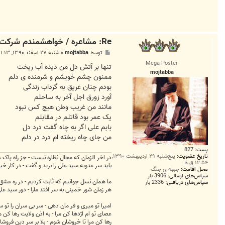
Re: مشاعره / خواهشمندم شرکت بفرماييد.
پ
توسط
mojtabba
»
شنبه ۲۷ اسفند ۱۳۹۰, ۱۱:۱۳ ب.ظ
س
Mega Poster
ت
تنها بر آتش دل من دیده آب ریخت
mojtabba
ممنون چشم خویشم و شرمنده ی دلم
بودم چنان غریق به گرداب زندگی
آورد زورق اجل آخر به ساحلم
مانند من غریب وطن هیچ کس نبود
یک عمر بود قاتلم در مقابلم
بابم علی اگر به چاه گفت درد دل
من جای چاه ریخته ام درد در دلم
پست:
827
تاریخ عضویت:
پنج‌شنبه ۲۹ اردیبهشت ۱۳۹۰,
در اخر الزمان که مجال نظاره نیست - جز راه پاک 
۱۲:۵۴ ق.ظ
باید سر عدویه سید علی را برید و گفت - در کار
محل اقامت:
جبهه ی جنگ
سپاس‌های ارسالی:
3906 بار
ما همان نسل جوانیم که ثابت کردیم - در ره عشق جگر دار
سپاس‌های دریافتی:
2336 بار
هر زمان شور خمینی به سر افتد مارا - دور سید ع
امیرا تو میری و فر مان دهی - سر بی سران را تو 
عصای تو ام اژدها کن مرا - به اذن ولایت رها کن م
رها کن مرا تا خروشان شوم - بلا بر سر دین فروش