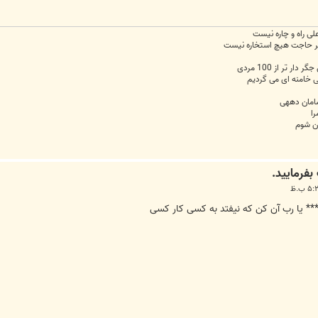
علی راه و چاره نیست
 خیر حاجت هیچ استخاره نیست
 تر از 100 مردی
لی خامنه ای می گردیم
سامان دههی
را
ان شوم
** یا رب آن کن که نیفتد به کسی کار کسی