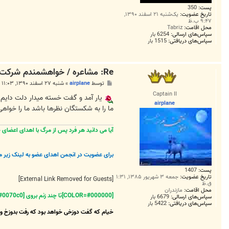
پست:
350
تاریخ عضویت:
یک‌شنبه ۲۱ اسفند ۱۳۹۰,
۹:۴۷ ب.ظ
محل اقامت:
Tabriz
سپاس‌های ارسالی:
6254 بار
سپاس‌های دریافتی:
1515 بار
Re: مشاعره / خواهشمندم شرکت بفرماييد.
پ
توسط
airplane
»
شنبه ۲۷ اسفند ۱۳۹۰, ۱۱:۰۳ ب.ظ
س
Captain II
ت
یار آمد و گفت خسته میدار دلت دایم ب
airplane
ما را به شکستگان نظرها باشد ما را خوا
آیا می دانید هر فرد پس از مرگ با اهدای اعضای خویش
برای عضویت در انجمن اهدای عضو به لینک زیر م
پست:
1407
تاریخ عضویت:
جمعه ۳ شهریور ۱۳۸۵, ۱:۳۱
[External Link Removed for Guests]
ق.ظ
محل اقامت:
مازندران
[COLOR=#000000]تا چند زنم بروی [COLOR=#0070c0]دریاها
سپاس‌های ارسالی:
6679 بار
سپاس‌های دریافتی:
5422 بار
خیام که گفت دوزخی خواهد بود که رفت بدوزخ و 