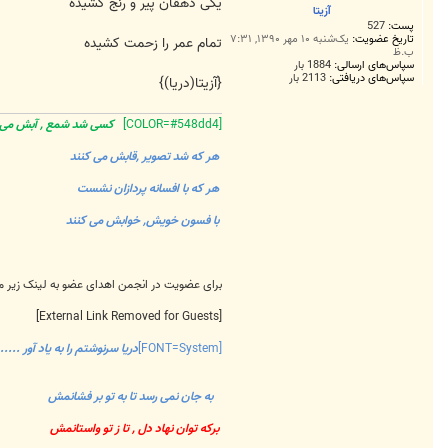
ت
یکی دهقان پیر و رنج کشیده
آزیتا
پست:
527
تاریخ عضویت:
یک‌شنبه ۱۰ مهر ۱۳۹۰, ۷:۳۱
تمام عمر را زحمت کشیده
ب.ظ
سپاس‌های ارسالی:
1884 بار
سپاس‌های دریافتی:
2113 بار
{آزیتا(دریا)}
[COLOR=#548dd4]
کسی شد شمع , آبش م
هر که شد تصویر ,قابش می کنند
هر که با افسانه پردازان نشست
با فسون خویش, خوابش می کنند
برای عضویت در انجمن اهدای عضو به لینک زیر 
[External Link Removed for Guests]
[FONT=System]
دریا سرنوشتم را به یاد آور ......
به جان نمی رسد تا به تو بر فشانمش
برکه توان نهاد دل , تا ز تو واستانمش