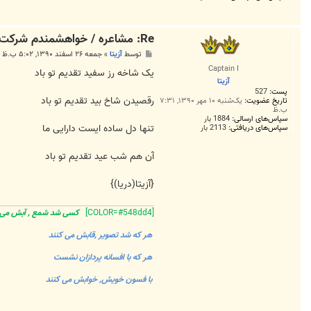
Re: مشاعره / خواهشمندم شرکت بفرماييد.
پ
توسط
آزیتا
»
جمعه ۲۶ اسفند ۱۳۹۰, ۵:۰۲ ب.ظ
س
Captain I
ت
یک شاخه رز سفید تقدیم تو باد
آزیتا
پست:
527
رقصیدن شاخ بید تقدیم تو باد
تاریخ عضویت:
یک‌شنبه ۱۰ مهر ۱۳۹۰, ۷:۳۱
ب.ظ
سپاس‌های ارسالی:
1884 بار
تنها دل ساده ایست دارایی ما
سپاس‌های دریافتی:
2113 بار
آن هم شب عید تقدیم تو باد
{آزیتا(دریا)}
[COLOR=#548dd4]
کسی شد شمع , آبش م
هر که شد تصویر ,قابش می کنند
هر که با افسانه پردازان نشست
با فسون خویش, خوابش می کنند