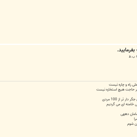
علی راه و چاره نیست
 خیر حاجت هیچ استخاره نیست
 تر از 100 مردی
لی خامنه ای می گردیم
سامان دههی
را
ان شوم