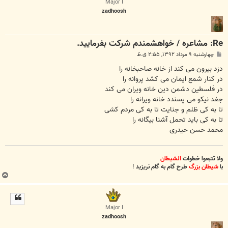
Major I
zadhoosh
Re: مشاعره / خواهشمندم شرکت بفرماييد.
پ
چهارشنبه ۹ مرداد ۱۳۹۲, ۲:۵۵ ق.ظ
س
ت
دزد بیرون می کند از خانه صاحبخانه را
در کنار شمع ایمان می کشد پروانه را
در فلسطین دشمن دین خانه ویران می کند
جغد نیکو می پسندد خانه ویرانه را
تا به کی ظلم و جنایت تا به کی مردم کشی
تا به کی باید تحمل آشنا بیگانه را
محمد حسن حیدری
ولا تتبعوا خطوات
الشیطان
با
شیطان بزرگ
طرح گام به گام نریزید
!
ب
ا
ل
ا
Major I
zadhoosh