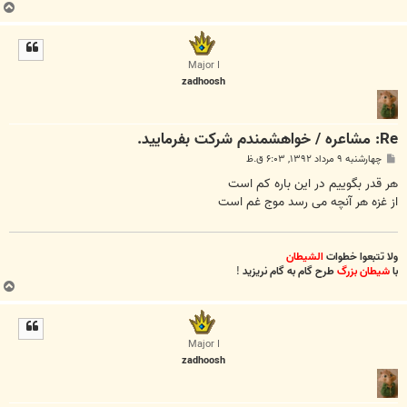
ب
ا
ل
ا
Major I
zadhoosh
Re: مشاعره / خواهشمندم شرکت بفرماييد.
پ
چهارشنبه ۹ مرداد ۱۳۹۲, ۶:۰۳ ق.ظ
س
ت
هر قدر بگوییم در این باره کم است
از غزه هر آنچه می رسد موج غم است
ولا تتبعوا خطوات
الشیطان
با
شیطان بزرگ
طرح گام به گام نریزید
!
ب
ا
ل
ا
Major I
zadhoosh