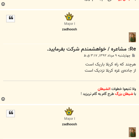
ب
ا
ل
ا
Major I
zadhoosh
Re: مشاعره / خواهشمندم شرکت بفرماييد.
پ
چهارشنبه ۹ مرداد ۱۳۹۲, ۳:۱۷ ق.ظ
س
ت
هرچند که راه کربلا باریک است
از جاده‌ی غزه کربلا نزدیک است
ولا تتبعوا خطوات
الشیطان
با
شیطان بزرگ
طرح گام به گام نریزید
!
ب
ا
ل
ا
Major I
zadhoosh