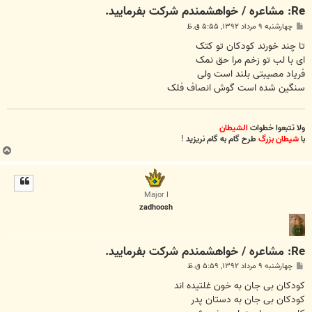
Re: مشاعره / خواهشمندم شرکت بفرماييد.
پ
چهارشنبه ۹ مرداد ۱۳۹۲, ۵:۵۵ ق.ظ
س
ت
تا چند خورند کودکان تو کتک
ای با لب تو زخم مرا حق نمک
فریاد مصیبتی بلند است ولی
سنگین شده است گوش انصاف فلک
ولا تتبعوا خطوات
الشیطان
با
شیطان بزرگ
طرح گام به گام نریزید
!
ب
ا
ل
ا
Major I
zadhoosh
Re: مشاعره / خواهشمندم شرکت بفرماييد.
پ
چهارشنبه ۹ مرداد ۱۳۹۲, ۵:۵۹ ق.ظ
س
ت
کودکان بی جان به خون غلتیده اند
کودکان بی جان به دستان پدر