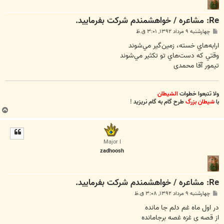
Re: مشاعره / خواهشمندم شرکت بفرماييد.
پ
چهارشنبه ۹ مرداد ۱۳۹۲, ۳:۰۱ ق.ظ
س
ت
ارابه‌هاي خسته، زمين‌گير مي‌شوند
وقتي كه دست‌هاي تو تكثير مي‌شوند
تیمور آقا محمدی
ولا تتبعوا خطوات
الشیطان
با
شیطان بزرگ
طرح گام به گام نریزید
!
ب
ا
ل
ا
Major I
zadhoosh
Re: مشاعره / خواهشمندم شرکت بفرماييد.
پ
چهارشنبه ۹ مرداد ۱۳۹۲, ۳:۰۸ ق.ظ
س
ت
در اول ماه غم دلم جا مانده
از قصه ی غزه غصه برجامانده