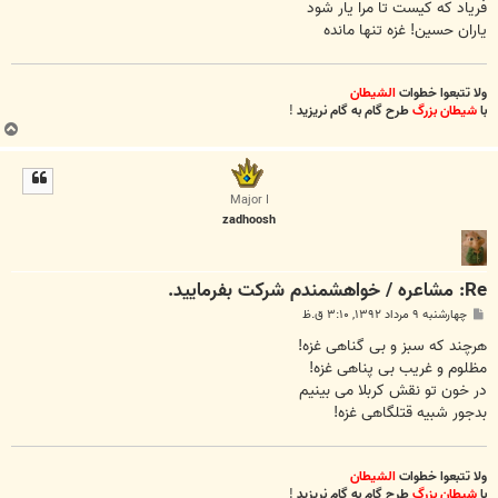
فریاد که کیست تا مرا یار شود
یاران حسین! غزه تنها مانده
ولا تتبعوا خطوات
الشیطان
با
شیطان بزرگ
طرح گام به گام نریزید
!
ب
ا
ل
ا
Major I
zadhoosh
Re: مشاعره / خواهشمندم شرکت بفرماييد.
پ
چهارشنبه ۹ مرداد ۱۳۹۲, ۳:۱۰ ق.ظ
س
ت
هرچند که سبز و بی گناهی غزه!
مظلوم و غریب بی پناهی غزه!
در خون تو نقش کربلا می بینیم
بدجور شبیه قتلگاهی غزه!
ولا تتبعوا خطوات
الشیطان
با
شیطان بزرگ
طرح گام به گام نریزید
!