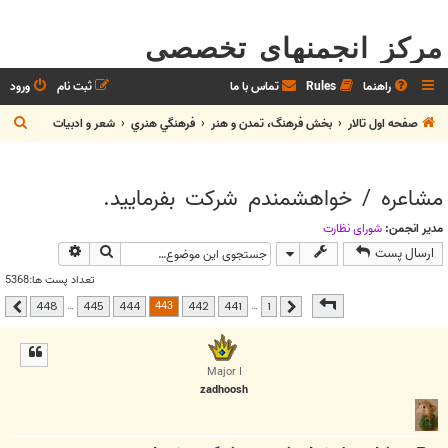
مرکز انجمنهای تخصصی
راهنما
Rules
تماس با ما
ثبت نام
ورود
ج
صفحه اول تالار
بخش فرهنگ، تمدن و هنر
فرهنگي هنري
شعر و ادبيات
س
ت
مشاعره / خواهشمندم شرکت بفرماييد.
ج
و
مدیر انجمن:
شوراي نظارت
جستجو
جستجوی پیشر
ارسال پست
تعداد پست ها:5368
صفحه
443
از
448
443
…
…
448
445
444
442
441
1
قبلی
بعدی
Major I
zadhoosh