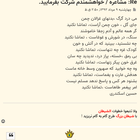
Re: مشاعره / خواهشمندم شرکت بفرماييد.
پ
چهارشنبه ۹ مرداد ۱۳۹۲, ۲:۵۰ ق.ظ
س
ت
می درد گرگ ،بدنهای غزالان چمن
جای گل ، خون چمن آراست، تماشا نکنید
گر همه عالم و آدم زجفا خاموشند
سنگ، در شورش و غوغاست ، تماشا نکنید
چه نشستید، ببینید که در آتش و خون
کودک غزه چه تنهاست، تماشا نکنید
بی رمق ،خسته، پراز درد، ندیدید چه سان
غرق خون پیکر زنهاست، تماشا نکنید
وه چه خوابید که صهیون وسط خانه ماست
هدفش عارت و یغماست، تماشا نکنید
بشنود هر کس و پاسخ ندهد مسلم نیست
امر پیغمر طاهاست ،تماشا نکنید
حسین اسکندری
ولا تتبعوا خطوات
الشیطان
با
شیطان بزرگ
طرح گام به گام نریزید
!
ب
ا
ل
ا