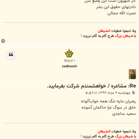
کار صهیون است این وضع شرر
دادزنهای حقوق این بشر
نصرت الله جمالی
ولا تتبعوا خطوات
الشیطان
با
شیطان بزرگ
طرح گام به گام نریزید
!
ب
ا
ل
ا
Major I
zadhoosh
Re: مشاعره / خواهشمندم شرکت بفرماييد.
پ
چهارشنبه ۹ مرداد ۱۳۹۲, ۶:۰۱ ق.ظ
س
ت
رهبران مایه ننگ همه خواب‌آلوده
خلق در سوگ عزا حاکمان آسوده
سعید ساجدی
ولا تتبعوا خطوات
الشیطان
با
شیطان بزرگ
طرح گام به گام نریزید
!