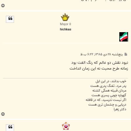
ب
ا
ل
ا
Major II
hichkas
پ
پنج‌شنبه ۲۸ دی ۱۳۸۵, ۶:۲۲ ب.ظ
س
ت
نبود نقش دو عالم که رنگ الفت بود
زمانه طرح محبت نه اين زمان انداخت
خوب بدانند، در این ایل
پدر مرد، تفنگ پدری هست
مردان قبیله همگی کشته
گهواره چوبی پسری هست
اگر نیست نترسید، که در قافله
دریایی و چشمان تری هست
دکتر زهرا
ب
ا
ل
ا