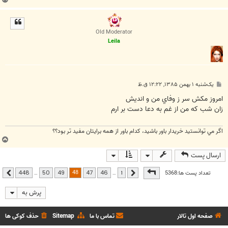
ا
ل
ا
Old Moderator
Leila
پ
یک‌شنبه ۱ بهمن ۱۳۸۵, ۱۲:۲۲ ق.ظ
س
ت
امروز مكش سر ز وفاي من و انديش
زان شب كه من از غم به دعا دست بر ارم
اگر مي توانستيد خريدار باور باشيد، كدام باور از همه برايتان مفيد تر بود؟؟
ب
ا
ارسال پست
ل
ا
صفحه
48
از
448
48
تعداد پست ها:5368
…
…
448
50
49
47
46
1
قبلی
بعدی
پرش به
صفحه اول تالار
تماس با ما
Sitemap
حذف کوکی ها