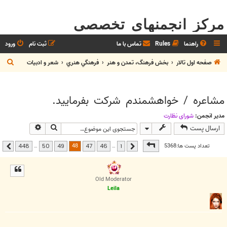
مرکز انجمنهای تخصصی
راهنما
Rules
تماس با ما
ثبت نام
ورود
ج
صفحه اول تالار
بخش فرهنگ، تمدن و هنر
فرهنگي هنري
شعر و ادبيات
س
ت
مشاعره / خواهشمندم شرکت بفرماييد.
ج
و
مدیر انجمن:
شوراي نظارت
جستجو
جستجوی پیشر
ارسال پست
صفحه
48
از
448
48
تعداد پست ها:5368
…
…
448
50
49
47
46
1
قبلی
بعدی
Old Moderator
Leila