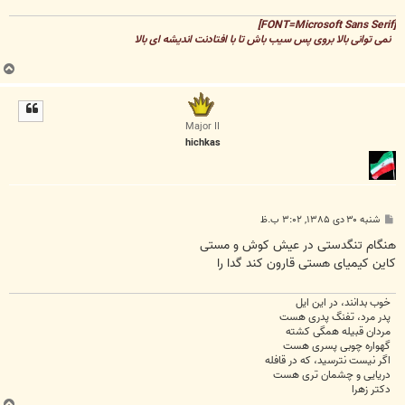
[FONT=Microsoft Sans Serif]
نمی توانی بالا بروی پس سیب باش تا با افتادنت اندیشه ای بالا
ب
ا
ل
ا
Major II
hichkas
پ
شنبه ۳۰ دی ۱۳۸۵, ۳:۰۲ ب.ظ
س
ت
هنگام تنگدستی در عيش کوش و مستی
کاين کيميای هستی قارون کند گدا را
خوب بدانند، در این ایل
پدر مرد، تفنگ پدری هست
مردان قبیله همگی کشته
گهواره چوبی پسری هست
اگر نیست نترسید، که در قافله
دریایی و چشمان تری هست
دکتر زهرا
ب