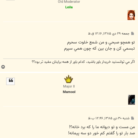
Old Moderator
Leila
پ
جمعه ۲۹ دی ۱۳۸۵, ۱۲:۱۶ ق.ظ
س
ت
تو همچو صبحي و من شمع خلوت سحرم
تبسمي كن و جان بين كه چون همي سپرم
اگر مي توانستيد خريدار باور باشيد، كدام باور از همه برايتان مفيد تر بود؟؟
ب
ا
ل
ا
Major II
Mamool
پ
شنبه ۳۰ دی ۱۳۸۵, ۱۲:۴۶ ب.ظ
س
ت
من مست و تو ديوانه ما را كه برد خانه؟!
صد بار تو را گفتم كم خور دو سه پيمانه!