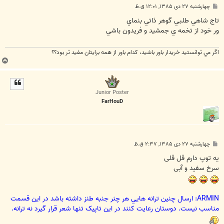
پ
چهارشنبه ۲۷ دی ۱۳۸۵, ۱۲:۰۱ ق.ظ
س
ت
تاج شاهي طلبي گوهر ذاتي بنماي
ور خود از تخمه ي جمشيد و فريدون باشي
اگر مي توانستيد خريدار باور باشيد، كدام باور از همه برايتان مفيد تر بود؟؟
ب
ا
ل
ا
Junior Poster
FarHouD
پ
چهارشنبه ۲۷ دی ۱۳۸۵, ۲:۳۷ ق.ظ
س
ت
یه توپ دارم قل قلی
سرخ سفید و آبی
ARMIN: ارسال چنين ترانه هايي هر چنر جنبه طنز داشته باشد در اين قسمت
مناسب نيست. دوستان رعايت کنند در اين تاپيک تنها شعر قرار گيرد نه ترانه.