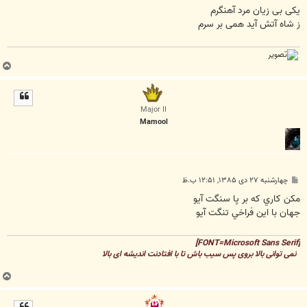
ت
یکی بی زیان مرد آهنگرم
ز شاه آتش آید همی بر سرم
ب
ا
ل
ا
Major II
Mamool
پ
چهارشنبه ۲۷ دی ۱۳۸۵, ۱۲:۵۱ ب.ظ
س
ت
مكن كاري كه بر پا سنگت آيو
جهان با اين فراخي تنگت آيو
[FONT=Microsoft Sans Serif]
نمی توانی بالا بروی پس سیب باش تا با افتادنت اندیشه ای بالا
ب
ا
ل