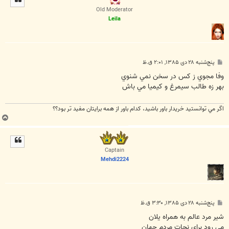
ا
Old Moderator
Leila
پ
پنج‌شنبه ۲۸ دی ۱۳۸۵, ۲:۰۱ ق.ظ
س
ت
وفا مجوي ز كس در سخن نمي شنوي
بهر زه طالب سيمرغ و كيميا مي باش
اگر مي توانستيد خريدار باور باشيد، كدام باور از همه برايتان مفيد تر بود؟؟
ب
ا
ل
ا
Captain
Mehdi2224
پ
پنج‌شنبه ۲۸ دی ۱۳۸۵, ۳:۳۰ ق.ظ
س
ت
شیر مرد عالم به همراه یلان
می رود برای نجات مردم جهان