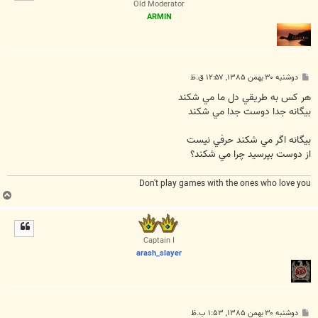
Old Moderator
ARMIN
پ
دوشنبه ۳۰ بهمن ۱۳۸۵, ۱۲:۵۷ ق.ظ
س
ت
هر کس به طريقي دل ما مي شکند
بيگانه جدا دوست جدا مي شکند
بيگانه اگر مي شکند حرفي نيست
از دوست بپرسيد چرا مي شکند؟
Don't play games with the ones who love you
ب
ا
ل
ا
Captain I
arash_slayer
پ
دوشنبه ۳۰ بهمن ۱۳۸۵, ۱:۵۳ ب.ظ