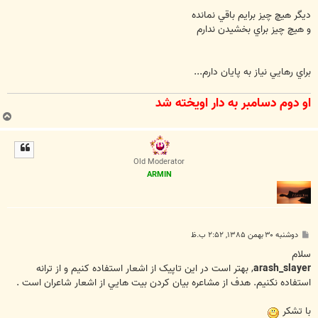
س
ت
ديگر هيچ چيز برايم باقي نمانده
و هيچ چيز براي بخشيدن ندارم
براي رهايي نياز به پايان دارم...
او دوم دسامبر به دار اويخته شد
ب
ا
ل
ا
Old Moderator
ARMIN
پ
دوشنبه ۳۰ بهمن ۱۳۸۵, ۲:۵۲ ب.ظ
س
ت
سلام
arash_slayer
, بهتر است در اين تاپيک از اشعار استفاده کنيم و از ترانه
استفاده نکنيم. هدف از مشاعره بيان کردن بيت هايي از اشعار شاعران است .
با تشکر