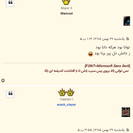
ل
ا
Major II
Mamool
پ
یک‌شنبه ۲۹ بهمن ۱۳۸۵, ۱:۱۴ ب.ظ
س
ت
توانا بود هركه دانا بود
ز دانش دل پير برنا بود
[FONT=Microsoft Sans Serif]
نمی توانی بالا بروی پس سیب باش تا با افتادنت اندیشه ای بالا
ب
ا
ل
ا
Captain I
arash_slayer
پ
یک‌شنبه ۲۹ بهمن ۱۳۸۵, ۳:۵۵ ب.ظ