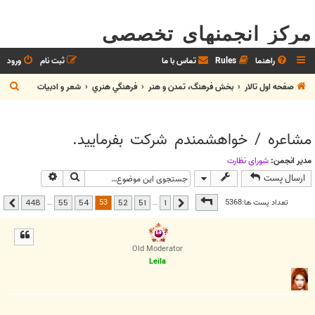
مرکز انجمنهای تخصصی
راهنما
Rules
تماس با ما
ثبت نام
ورود
ج
صفحه اول تالار
بخش فرهنگ، تمدن و هنر
فرهنگي هنري
شعر و ادبيات
س
ت
مشاعره / خواهشمندم شرکت بفرماييد.
ج
و
مدیر انجمن:
شوراي نظارت
جستجو
جستجوی پیشر
ارسال پست
صفحه
53
از
448
53
تعداد پست ها:5368
…
…
448
55
54
52
51
1
قبلی
بعدی
Old Moderator
Leila