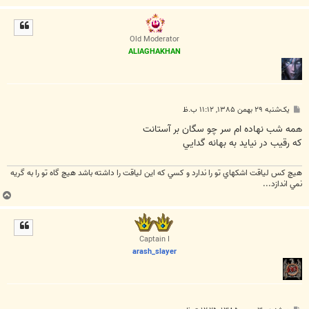
ا
ل
ا
Old Moderator
ALIAGHAKHAN
پ
یک‌شنبه ۲۹ بهمن ۱۳۸۵, ۱۱:۱۲ ب.ظ
س
ت
همه شب نهاده ام سر چو سگان بر آستانت
که رقيب در نيايد به بهانه گدايي
هيچ كس لياقت اشكهاي تو را ندارد و كسي كه اين لياقت را داشته باشد هيچ گاه تو را به گريه
نمي اندازد...
ب
ا
ل
ا
Captain I
arash_slayer