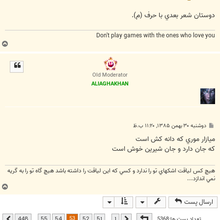
دوستان شعر بعدي با حرف (م).
Don't play games with the ones who love you
ب
ا
ل
ا
Old Moderator
ALIAGHAKHAN
پ
دوشنبه ۳۰ بهمن ۱۳۸۵, ۱۱:۲۰ ب.ظ
س
ت
ميازار موري که دانه کش است
که جان دارد و جان شيرين خوش است
هيچ كس لياقت اشكهاي تو را ندارد و كسي كه اين لياقت را داشته باشد هيچ گاه تو را به گريه
نمي اندازد...
ب
ا
ارسال پست
ل
ا
صفحه
53
از
448
53
تعداد پست ها:5368
…
…
448
55
54
52
51
1
قبلی
بعدی