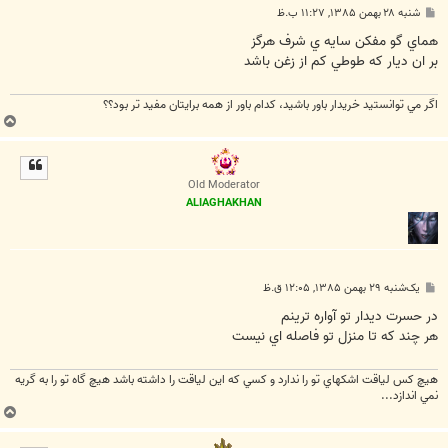
پ
شنبه ۲۸ بهمن ۱۳۸۵, ۱۱:۲۷ ب.ظ
س
ت
هماي گو مفكن سايه ي شرف هرگز
بر ان ديار كه طوطي كم از زغن باشد
اگر مي توانستيد خريدار باور باشيد، كدام باور از همه برايتان مفيد تر بود؟؟
ب
ا
ل
ا
Old Moderator
ALIAGHAKHAN
پ
یک‌شنبه ۲۹ بهمن ۱۳۸۵, ۱۲:۰۵ ق.ظ
س
ت
در حسرت ديدار تو آواره ترينم
هر چند که تا منزل تو فاصله اي نيست
هيچ كس لياقت اشكهاي تو را ندارد و كسي كه اين لياقت را داشته باشد هيچ گاه تو را به گريه
نمي اندازد...
ب
ا