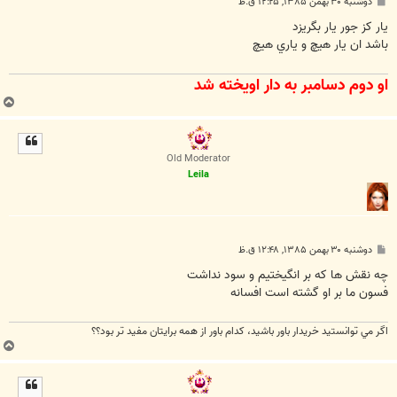
پ
دوشنبه ۳۰ بهمن ۱۳۸۵, ۱۲:۲۵ ق.ظ
س
ت
يار کز جور يار بگريزد
باشد ان يار هيچ و ياري هيچ
او دوم دسامبر به دار اويخته شد
ب
ا
ل
ا
Old Moderator
Leila
پ
دوشنبه ۳۰ بهمن ۱۳۸۵, ۱۲:۴۸ ق.ظ
س
ت
چه نقش ها كه بر انگيختيم و سود نداشت
فسون ما بر او گشته است افسانه
اگر مي توانستيد خريدار باور باشيد، كدام باور از همه برايتان مفيد تر بود؟؟
ب
ا
ل
ا