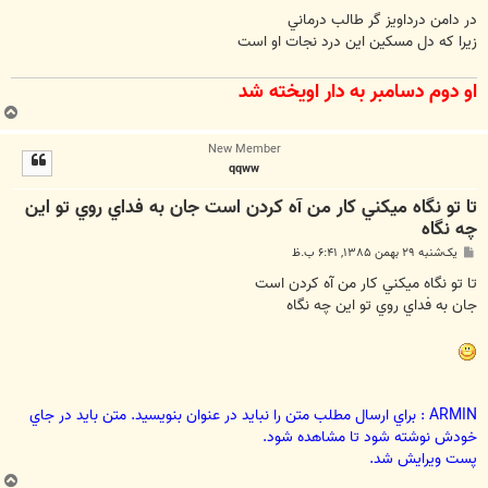
س
ت
در دامن درداويز گر طالب درماني
زيرا که دل مسکين اين درد نجات او است
او دوم دسامبر به دار اويخته شد
ب
ا
New Member
ل
qqww
ا
تا تو نگاه ميكني كار من آه كردن است جان به فداي روي تو اين
چه نگاه
پ
یک‌شنبه ۲۹ بهمن ۱۳۸۵, ۶:۴۱ ب.ظ
س
ت
تا تو نگاه ميكني كار من آه كردن است
جان به فداي روي تو اين چه نگاه
ARMIN : براي ارسال مطلب متن را نبايد در عنوان بنويسيد. متن بايد در جاي
خودش نوشته شود تا مشاهده شود.
پست ويرايش شد.
ب