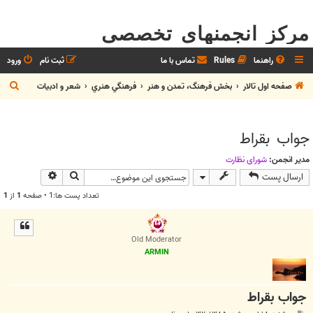
مرکز انجمنهای تخصصی
راهنما
Rules
تماس با ما
ثبت نام
ورود
ج
صفحه اول تالار
بخش فرهنگ، تمدن و هنر
فرهنگي هنري
شعر و ادبيات
س
ت
جواب بقراط
ج
و
مدیر انجمن:
شوراي نظارت
جستجو
جستجوی پیش
ارسال پست
تعداد پست ها:1 • صفحه
1
از
1
Old Moderator
ARMIN
جواب بقراط