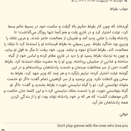
پ
دوشنبه ۱۸ اردیبهشت ۱۳۸۵, ۱۰:۳۲ ب.ظ
س
ت
جواب بقراط
آورده‌اند كه چون كار بقراط حكيم بالا گرفت و حكمت خود در بسيط عالم بسط
كرد، عزلت اختيار كرد و در غاري رفت و هم آنجا تنها روزگار مي‌گذاشت؛ تا
پادشاه وقت را علتي پديد آمد و طبيبان از معالجت عاجز شدند. و مرين مَلك را
وزيري بود شاگرد بقراط. پس رسولي به بقراط فرستاده او را استدعا كرد تا ملِك را
معالجت كند. بقراط امتناع نمود و نيامد. وزير، خود برفت تا مگر به قول او بيايد.
و چون به نزديك بقراط رسيد او را ديد در غاري مقام كرده و لباس خود از گياه
ساخته و غذايي از حشيش پرداخته. وزير او را به حضرت ملِك استدعا كرد. بقراط
گفت: «من از سر مخالطت مردمان و خدمت پادشاهان برخاسته‌ام و در اين
گوشه عزلت اختيار كرده، نيايم بازگرد.» و هر چند كه وزير جهد كرد، بقراط به
سخن وي التفات نكرد. وزير برنجيد و از سر كراهيتي تمام گفت: «اگر تو خدمت
ملوك توانستي كرد، تو را گياه نبايستي خورد.» بقراط بخنديد و گفت: «اگر تو
گياه بتوانستي خورد، تو را خدمت ملك نبايستي كرد.» و اين كلمه جان حكمت و
كان موعظت گشت؛ كه هر كه بر خود پادشاه تواند بود، او را از بندگي كردن
همه پادشاهان عار آيد.
عوفي
Don't play games with the ones who love you
ب