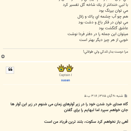
با لبي خندانتر از يك شاخه گل تفسير كرد
مي توان بيرنگ بود
هم چو آب چشمه اي پاك و زلال
مي توان در فكر باغ و دشت بود
عاشق گلگشت بود
ميتوان اين جمله را در دفتر فردا نوشت
خوبي از هر چيز ديگر بهتر است
مرا دوست بدار،اندكي ولي طولاني!
ب
ا
ل
ا
Captain I
susan
پ
شنبه ۲۰ آبان ۱۳۸۵, ۳:۱۶ ب.ظ
س
ت
گاه صدای خرد شدن خود را در زیر آوارهای زمان می شنوم در زیر این آوار ها
جان خواهم سپرد اما لبهایم را برای گفتن
آهی باز نخواهم کرد سکوت، بلند ترین فریاد من است