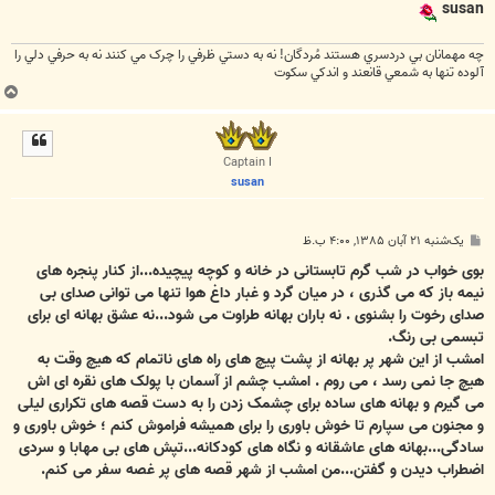
susan
چه مهمانان بي دردسري هستند مُردگان! نه به دستي ظرفي را چرک مي کنند نه به حرفي دلي را
آلوده تنها به شمعي قانعند و اندکي سکوت
ب
ا
ل
ا
Captain I
susan
پ
یک‌شنبه ۲۱ آبان ۱۳۸۵, ۴:۰۰ ب.ظ
س
ت
بوی خواب در شب گرم تابستانی در خانه و کوچه پيچيده...از کنار پنجره های
نيمه باز که می گذری ، در ميان گرد و غبار داغ هوا تنها می توانی صدای بی
صدای رخوت را بشنوی . نه باران بهانه طراوت می شود...نه عشق بهانه ای برای
تبسمی بی رنگ.
امشب از اين شهر پر بهانه از پشت پيچ های راه های ناتمام که هيچ وقت به
هيچ جا نمی رسد ، می روم . امشب چشم از آسمان با پولک های نقره ای اش
می گيرم و بهانه های ساده برای چشمک زدن را به دست قصه های تکراری ليلی
و مجنون می سپارم تا خوش باوری را برای هميشه فراموش کنم ؛ خوش باوری و
سادگی...بهانه های عاشقانه و نگاه های کودکانه...تپش های بی مهابا و سردی
اضطراب ديدن و گفتن...من امشب از شهر قصه های پر غصه سفر می کنم.