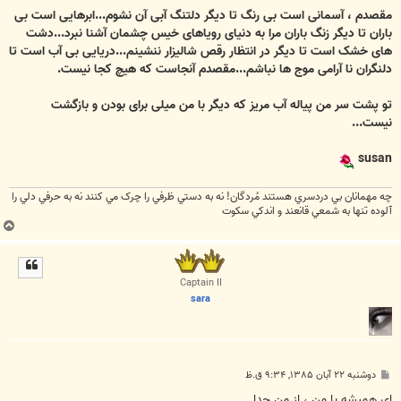
مقصدم ، آسمانی است بی رنگ تا ديگر دلتنگ آبی آن نشوم...ابرهايی است بی
باران تا ديگر زنگ باران مرا به دنيای روياهای خيس چشمان آشنا نبرد...دشت
های خشک است تا ديگر در انتظار رقص شاليزار ننشينم...دريايی بی آب است تا
دلنگران نا آرامی موج ها نباشم...مقصدم آنجاست که هيچ کجا نيست.
تو پشت سر من پياله آب مريز که ديگر با من ميلی برای بودن و بازگشت
نيست...
susan
چه مهمانان بي دردسري هستند مُردگان! نه به دستي ظرفي را چرک مي کنند نه به حرفي دلي را
آلوده تنها به شمعي قانعند و اندکي سکوت
ب
ا
ل
ا
Captain II
sara
پ
دوشنبه ۲۲ آبان ۱۳۸۵, ۹:۳۴ ق.ظ
س
ت
ای همیشه با من ، از من جدا