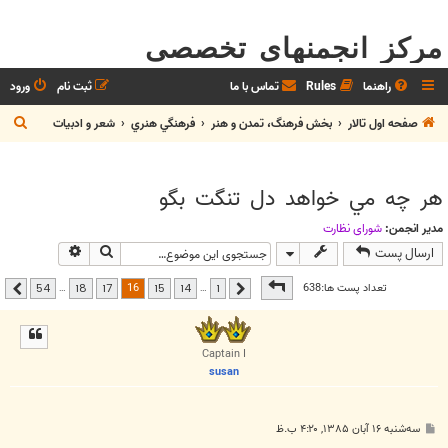
مرکز انجمنهای تخصصی
راهنما
Rules
تماس با ما
ثبت نام
ورود
ج
صفحه اول تالار
بخش فرهنگ، تمدن و هنر
فرهنگي هنري
شعر و ادبيات
س
ت
هر چه مي خواهد دل تنگت بگو
ج
و
مدیر انجمن:
شوراي نظارت
جستجو
جستجوی پیشر
ارسال پست
صفحه
16
از
54
16
تعداد پست ها:638
…
…
54
18
17
15
14
1
قبلی
بعدی
Captain I
susan
پ
سه‌شنبه ۱۶ آبان ۱۳۸۵, ۴:۲۰ ب.ظ
س