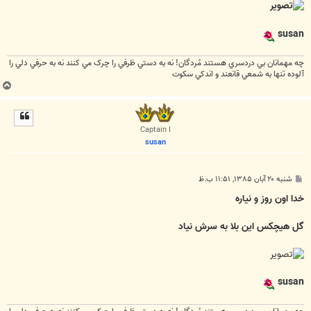
susan
چه مهمانان بي دردسري هستند مُردگان! نه به دستي ظرفي را چرک مي کنند نه به حرفي دلي را
آلوده تنها به شمعي قانعند و اندکي سکوت
ب
ا
ل
ا
Captain I
susan
پ
شنبه ۲۰ آبان ۱۳۸۵, ۱۱:۵۱ ب.ظ
س
ت
خدا اون روز و نیاره
ُگل هیچکس این بلا به سرش نیاد
susan