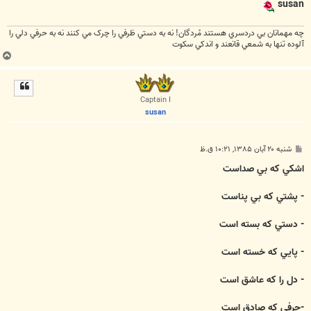
susan
چه مهمانان بي دردسري هستند مُردگان! نه به دستي ظرفي را چرک مي کنند نه به حرفي دلي را
آلوده تنها به شمعي قانعند و اندکي سکوت
ب
ا
ل
ا
Captain I
susan
پ
شنبه ۲۰ آبان ۱۳۸۵, ۱۰:۲۱ ق.ظ
س
ت
اشكي كه بي صداست
- پشتي كه بي پناست
- دستي كه بسته است
- پايي كه خسته است
- دل را كه عاشق است
-حرفي كه صادق است