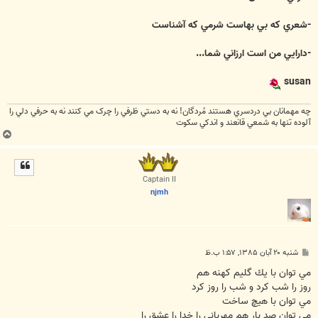
-شعري كه بي بهاست شرمي كه آشناست
-دارايي من است ارزاني شما...
susan
چه مهمانان بي دردسري هستند مُردگان! نه به دستي ظرفي را چرک مي کنند نه به حرفي دلي را
آلوده تنها به شمعي قانعند و اندکي سکوت
ب
ا
ل
ا
Captain II
njmh
پ
شنبه ۲۰ آبان ۱۳۸۵, ۱:۵۷ ب.ظ
س
ت
مي توان با يك گليم كهنه هم
روز را شب كرد و شب را روز كرد
مي توان با هيچ ساخت
مي توان صد بار هم مهرباني را خدا را عشق را