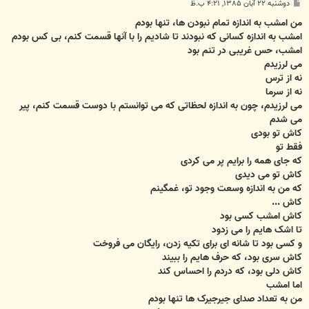
پ
دوشنبه ۲۲ آبان ۱۳۸۵, ۴:۲۱ ب.ظ
س
ت
من امشب به اندازه تمام نبودن ها، تنها بودم
امشب به اندازه کسانی که نبودند تا شادیم را با آنها قسمت کنم، بی کس بودم
امشب، حس غریبی در تنم بود
می لرزیدم
نه از ترس
نه از سرما
می لرزیدم، چون به اندازه لحظاتی که می توانستم با دوست قسمت کنم، پیر
می شدم
کاش تو بودی
فقط تو
که جای همه را برایم پر می کردی
کاش تو می دیدی
که من به اندازه وسعت وجود تو، غمگینم
کاش ...
کاش امشب کسی بود
تا اشک هایم را می زدود
و کسی بود تا شانه ای برای تکیه زدن، رایگان می فروخت
کاش سری بود، که حرف هایم را ببیند
کاش دلی بود، که دردم را احساس کند
اما امشب
من به تعداد صدای جیرجیرک ها تنها بودم