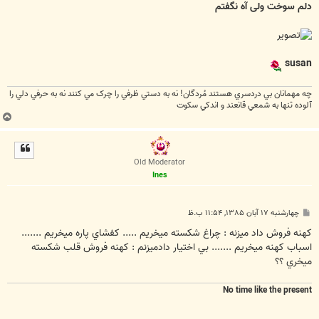
ت
دلم سوخت ولی آه نگفتم
susan
چه مهمانان بي دردسري هستند مُردگان! نه به دستي ظرفي را چرک مي کنند نه به حرفي دلي را
آلوده تنها به شمعي قانعند و اندکي سکوت
ب
ا
ل
ا
Old Moderator
Ines
پ
چهارشنبه ۱۷ آبان ۱۳۸۵, ۱۱:۵۴ ب.ظ
س
ت
كهنه فروش داد ميزنه : چراغ شکسته ميخريم ..... کفشاي پاره ميخريم .......
اسباب کهنه ميخريم ....... بي اختيار دادميزنم : کهنه فروش قلب شکسته
ميخري ؟؟
No time like the present