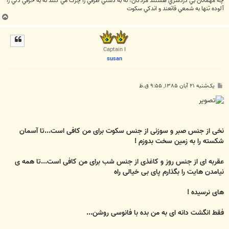
چه مهمانان بي دردسري هستند مُردگان! نه به دستي ظرفي را چرک مي کنند نه به حرفي دلي را
آلوده تنها به شمعي قانعند و اندکي سکوت
ب
ا
ل
ا
Captain I
susan
پ
یک‌شنبه ۲۱ آبان ۱۳۸۵, ۹:۵۵ ق.ظ
س
ت
نخی از جنس صبر و سوزنی از جنس سکوت برای من کافی است...تا آسمان
شکسته را به زمین سخت بدوزم !
عقربه ای از جنس روز و کاغذی از جنس شب برای من کافی است...تا همه ی
نیامدن هایت را بگذارم پای بی خیالی راه
های نرسیده !
فقط انگشت دانه ای به من بده با فانوسی روشن...