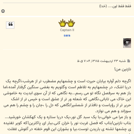
فقط فقط اون.... (خدا)
ب
ا
ل
ا
Captain II
sara
پ
شنبه ۲۳ اردیبهشت ۱۳۸۵, ۷:۰۴ ق.ظ
س
ت
نازنین من!
اگرچه دلم آواره بیابان حیرت است و چشمهایم مضطرب تر از هرشب،اگرچه یک
دریا اشک، در چشمهایم به تلاطم است وگلویم به بغضی سنگین گرفتار آمده،اما
باز هم به سرفصل نگاه تو می رسم...به نگاهی که از آن سوی ابدیت به خاموشی
این خاک می تابانی.نگاهی که شعله ور تر از عشق است و خیس تر از اشک
حریر تر از رؤیاست و نافذتر از شمشیر!نگاهی که دل را ،جان را و چشم را هم می
سوزاند و هم می نوازد.
و باز مرا می خوانی،با یک سبد گل نور،یک دریا ستاره و یک کهکشان خورشید...
بتاب نازنین!بتاب که فصل غربت نور را خزان کنی.ببار ای پاکترین!که کویر تفتیده
ی چشمها تشنه ی باریدن توست.بیا و بشوران این قوم خفته در آغوش غفلت