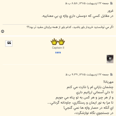
پ
جمعه ۲۲ اردیبهشت ۱۳۸۵, ۸:۵۸ ب.ظ
س
ت
غرور
در مقابل كسي كه دوسش داري واژه ي بي معناييه.
اگر مي توانستيد خريدار باور باشيد، كدام باور از همه برايتان مفيد تر بود؟؟
ب
ا
ل
ا
Captain II
sara
پ
جمعه ۲۲ اردیبهشت ۱۳۸۵, ۹:۳۹ ب.ظ
س
ت
مهربانا!
چشمان باراني ام را نثارت مي كنم
تا دلي آسماني ارزانيم داري
و از هر چيز و هر كس به تو پناه مي جويم
تا مرا به نور ايمان و رستگاري، جاودانه گرداني...
اي آنكه در حصار واژه ها نمي گنجي!
در جستجوي نگاه نوازشگرت،