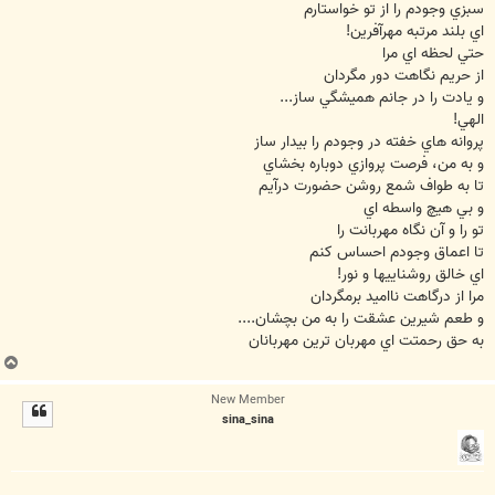
سبزي وجودم را از تو خواستارم
اي بلند مرتبه مهرآفرين!
حتي لحظه اي مرا
از حريم نگاهت دور مگردان
و يادت را در جانم هميشگي ساز...
الهي!
پروانه هاي خفته در وجودم را بيدار ساز
و به من، فرصت پروازي دوباره بخشاي
تا به طواف شمع روشن حضورت درآيم
و بي هيچ واسطه اي
تو را و آن نگاه مهربانت را
تا اعماق وجودم احساس كنم
اي خالق روشناييها و نور!
مرا از درگاهت نااميد برمگردان
و طعم شيرين عشقت را به من بچشان....
به حق رحمتت اي مهربان ترين مهربانان
ب
ا
New Member
ل
sina_sina
ا