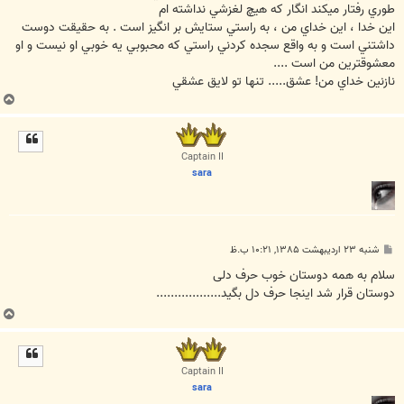
طوري رفتار ميكند انگار كه هيچ لغزشي نداشته ام
اين خدا ، اين خداي من ، به راستي ستايش بر انگيز است . به حقيقت دوست
داشتني است و به واقع سجده كردني راستي كه محبوبي يه خوبي او نيست و او
معشوقترين من است ....
نازنين خداي من! عشق..... تنها تو لايق عشقي
ب
ا
ل
ا
Captain II
sara
پ
شنبه ۲۳ اردیبهشت ۱۳۸۵, ۱۰:۲۱ ب.ظ
س
ت
سلام به همه دوستان خوب حرف دلی
دوستان قرار شد اینجا حرف دل بگید..................
ب
ا
ل
ا
Captain II
sara