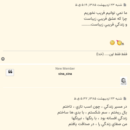
پ
شنبه ۲۳ اردیبهشت ۱۳۸۵, ۵:۱۹ ق.ظ
س
ت
ما نمي توانيم فريب نخوريم
چرا که عشق فريبي زيباست
و زندگي فريبي زيباست........
فقط فقط اون.... (خدا)
ب
ا
New Member
ل
sina_sina
ا
پ
شنبه ۲۳ اردیبهشت ۱۳۸۵, ۵:۳۲ ق.ظ
س
ت
در مسير زندگي ، چون اسب تازي ، تاختم
يال ريختم ، سم شكستم ، با بدي ها ساختم
زندگي افسانه بود ، با رنگها ، نيرنگها
من صفاي زندگي را ، در صداقت يافتم