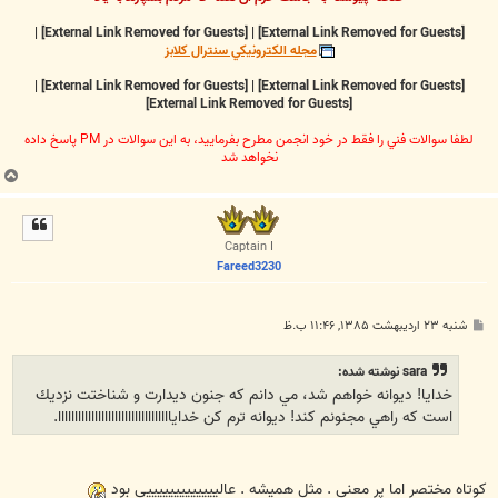
|
[External Link Removed for Guests]
|
[External Link Removed for Guests]
مجله الکترونيکي سنترال کلابز
|
[External Link Removed for Guests]
|
[External Link Removed for Guests]
[External Link Removed for Guests]
لطفا سوالات فني را فقط در خود انجمن مطرح بفرماييد، به اين سوالات در PM پاسخ داده
نخواهد شد
ب
ا
ل
ا
Captain I
Fareed3230
پ
شنبه ۲۳ اردیبهشت ۱۳۸۵, ۱۱:۴۶ ب.ظ
س
ت
sara نوشته شده:
خدايا! ديوانه خواهم شد، مي دانم كه جنون ديدارت و شناختت نزديك
است كه راهي مجنونم كند! ديوانه ترم كن خداياااااااااااااااااااااااااااااااااا.
كوتاه مختصر اما پر معني . مثل هميشه . عاليييييييييييييي بود