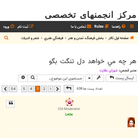
مرکز انجمنهای تخصصی
راهنما
Rules
تماس با ما
ثبت نام
ورود
ج
صفحه اول تالار
بخش فرهنگ، تمدن و هنر
فرهنگي هنري
شعر و ادبيات
س
ت
هر چه مي خواهد دل تنگت بگو
ج
و
مدیر انجمن:
شوراي نظارت
جستجو
جستجوی پیشر
ارسال پست
صفحه
3
از
54
3
تعداد پست ها:638
…
54
5
4
2
1
قبلی
بعدی
Old Moderator
Leila