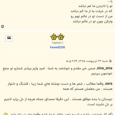
را...
تو را نادیدن ما غم نباشد
که در خیلت به از ما کم نباشد
من از دست تو در عالم نهم رو
ولیکن چون تو در عالم نباشد
ب
ا
ل
ا
Captain I
Fareed3230
پ
شنبه ۲۳ اردیبهشت ۱۳۸۵, ۹:۴۴ ق.ظ
س
ت
sina_sina
, ضمن خير مقدم و خوشامد به شما . اميد وارم بيشتر شمارو تو جمع
خودمون ببينيم
sara
, واقعا مطالب ، شعر ها و دست نوشته هاي شما زيبا ، قشنگ و دلنواز
هستند . من مطمئن هستم كه همه
دوستان با بنده موافق هستند . اين دقيقا مصداق جمله هرچه از دل برايد لاجرم
بر دل نشيند است.
اگه كار خودتون باشه و زاييده ذهن خلاق شما باشه واقعا جاي تبريك داره .