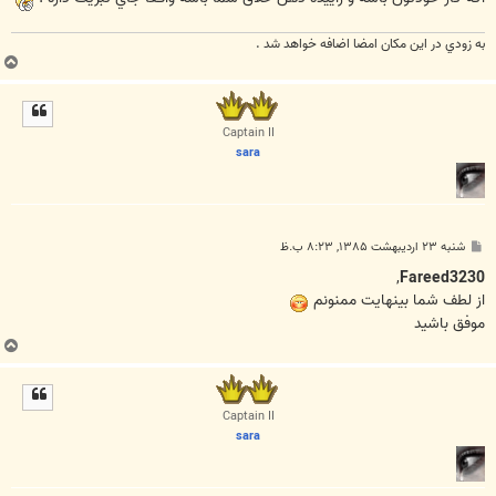
به زودي در اين مكان امضا اضافه خواهد شد .
ب
ا
ل
ا
Captain II
sara
پ
شنبه ۲۳ اردیبهشت ۱۳۸۵, ۸:۲۳ ب.ظ
س
ت
,
Fareed3230
از لطف شما بینهایت ممنونم
موفق باشید
ب
ا
ل
ا
Captain II
sara