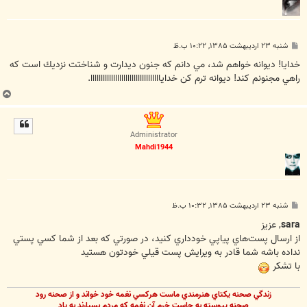
پ
شنبه ۲۳ اردیبهشت ۱۳۸۵, ۱۰:۲۲ ب.ظ
س
ت
خدايا! ديوانه خواهم شد، مي دانم كه جنون ديدارت و شناختت نزديك است كه
راهي مجنونم كند! ديوانه ترم كن خداياااااااااااااااااااااااااااااااااا.
ب
ا
ل
ا
Administrator
Mahdi1944
پ
شنبه ۲۳ اردیبهشت ۱۳۸۵, ۱۰:۳۲ ب.ظ
س
ت
sara
, عزيز
از ارسال پست‌هاي پياپي خودداري کنيد، در صورتي که بعد از شما کسي پستي
نداده باشه شما قادر به ويرايش پست قيلي خودتون هستيد
با تشکر
زندگي صحنه يکتاي هنرمندي ماست هرکسي نغمه خود خواند و از صحنه رود
صحنه پيوسته به جاست خرم آن نغمه که مردم بسپارند به ياد