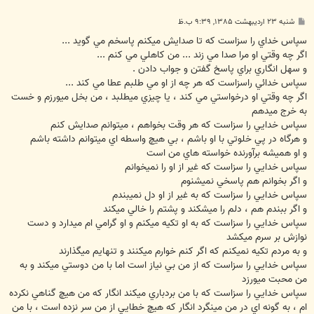
پ
شنبه ۲۳ اردیبهشت ۱۳۸۵, ۹:۳۹ ب.ظ
س
ت
سپاس خداي را سزاست كه تا صدايش ميكنم پاسخم مي گويد ...
اگر چه وقتي او مرا صدا مي زند ... من كاهلي مي كنم ...
و سهل انگاري براي پاسخ گفتن و جواب دادن .
سپاس خدائي راسزاست كه هر چه از او مي طلبم عطا مي كند ...
اگر چه وقتي او درخواستي مي كند ، يا چيزي ميطلبد ، من بخل ميورزم و خست
به خرج ميدهم
سپاس خدايي را سزاست كه هر وقت بخواهم ، ميتوانم صدايش كنم
و هرگاه در پي خلوتي با او باشم ، بي هيچ واسطه اي ميتوانم داشته باشم
و او هميشه برآورنده خواسته هاي من است
سپاس خدايي را سزاست كه غير از او را نميخوانم
و اگر بخوانم هم پاسخي نميشنوم
سپاس خدايي را سزاست كه به غير از او دل نميبندم
و اگر ببندم هم ، دلم را ميشكند و پشتم را خالي ميكند
سپاس خدايي را سزاست كه به او تكيه ميكنم و او گرامي ام ميدارد و دست
نوازش بر سرم ميكشد
و به مردم تكيه نميكنم كه اگر كنم خوارم ميكنند و تنهايم ميگذارند
سپاس خدايي را سزاست كه از من بي نياز است اما با من دوستي ميكند و به
من محبت ميورزد
سپاس خدايي را سزاست كه با من بردباري ميكند انگار كه من هيچ گناهي نكرده
ام ، به گونه اي در من مينگرد انگار كه هيچ خطايي از من سر نزده است ، با من