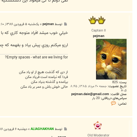
نمی دونم تا کی میخواد این دلشکستگیه خدا
پ
توسط
pejman
»
یک‌شنبه ۵ فروردین ۱۳۸۶, ۱۰:۱۰ ب.ظ
س
Captain II
ت
خيلي خوب ميشد افراد متوجه كاري كه با
pejman
ارزو ميكنم روزي پيش بياد و بفهمه كه چ
Empty spaces - what are we living for?
از دی که گذشت هیچ از او یاد مکن
فردا که نیامده است فریاد مکن
برنامده و گذشته بنیاد مکن
پست:
825
تاریخ عضویت:
جمعه ۲۰ مرداد ۱۳۸۵, ۸:۴۵
حالی خوش باش و عمر بر باد مکن
ق.ظ
محل اقامت:
pejman.daie@gmail.com
سپاس‌های دریافتی:
20 بار
ت
تماس:
م
ا
س
p
e
j
پ
توسط
ALIAGHAKHAN
»
دوشنبه ۶ فروردین ۱۳۸۶, ۱۲:۴۳ ق.ظ
m
س
a
Old Moderator
ت