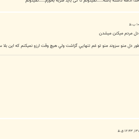
 ادامه داشته باشه.....نمیدونم تا کی باید ضربه بخورم.....نمیدونم
 دل مردم ميكنن ميشدن
طور دل منو سزوند منو تو غم تنهايي گزاشت ولي هيچ وقت ارزو نميكنم كه اين بلا