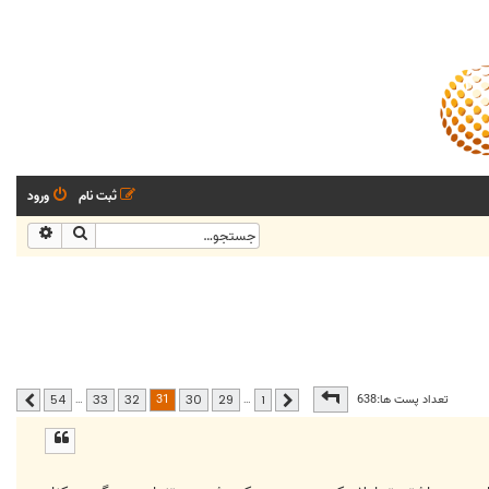
ثبت نام
ورود
جستجو
جستجو
صفحه
31
از
54
31
تعداد پست ها:638
…
…
54
33
32
30
29
1
قبلی
بعدی