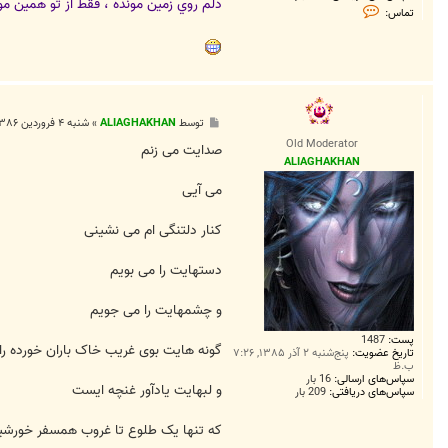
دلم روي زمين مونده ، فقط از تو همين مو
ت
تماس:
م
ا
س
D
J
.
H
A
پ
توسط
ALIAGHAKHAN
»
شنبه ۴ فروردین ۱۳۸۶, ۱۱:۴۳ ب.ظ
M
س
E
Old Moderator
ت
صدايت می زنم
D
ALIAGHAKHAN
می آيی
کنار دلتنگی ام می نشينی
دستهايت را می بویم
و چشمهايت را می جویم
پست:
1487
گونه هايت بوی غريب خاک باران خورده را
تاریخ عضویت:
پنج‌شنبه ۲ آذر ۱۳۸۵, ۷:۲۶
ب.ظ
سپاس‌های ارسالی:
16 بار
و لبهايت يادآور غنچه ايست
سپاس‌های دریافتی:
209 بار
که تنها يک طلوع تا غروب همسفر خورشي