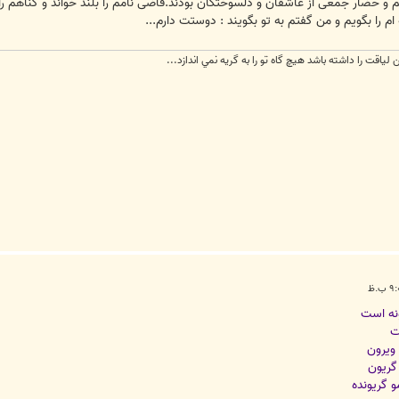
 و حضار جمعی از عاشقان و دلسوختگان بودند.قاضی نامم را بلند خواند و گناهم ر
م را بگویم و من گفتم به تو بگویند : دوستت دارم...
ياقت را داشته باشد هيچ گاه تو را به گريه نمي اندازد...
نه است
ت
 ويرون
گريون
 گريونده