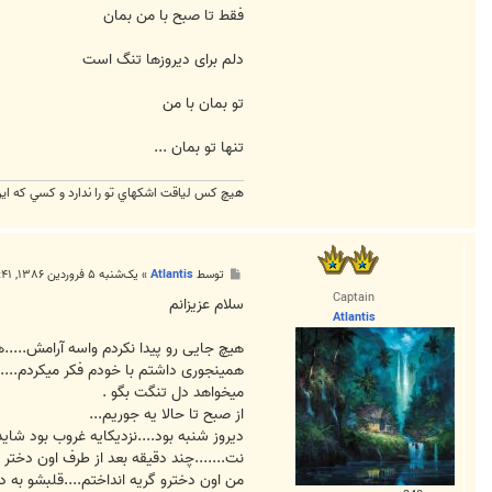
فقط تا صبح با من بمان
دلم برای ديروزها تنگ است
تو بمان با من
تنها تو بمان ...
هيچ كس لياقت اشكهاي تو را ندارد و كسي كه اين ل
پ
توسط
Atlantis
»
یک‌شنبه ۵ فروردین ۱۳۸۶, ۹:۴۱ ب.ظ
س
Captain
ت
سلام عزیزانم
Atlantis
هیچ جایی رو پیدا نکردم واسه آرامش.....
همینجوری داشتم با خودم فکر میکردم....
میخواهد دل تنگت بگو .
از صبح تا حالا یه جوریم...
نت.......چند دقیقه بعد از طرف اون دختر 
من اون دخترو گریه انداختم....قلبشو به در