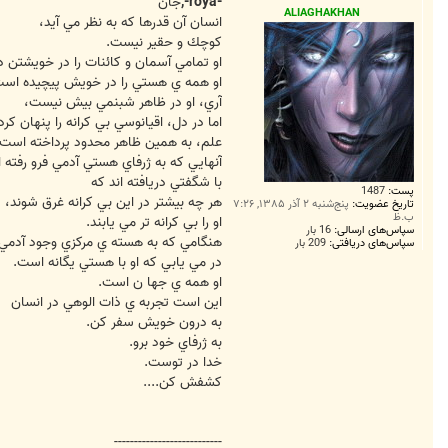
-roya-,
جان
n
ALIAGHAKHAN
انسان آن قدرها كه به نظر مي آيد،
كوچك و حقير نيست.
او تمامي آسمان و كائنات را در خويشتن دا
او همه ي هستي را در خويش پيچيده است
آري، او در ظاهر شبنمي بيش نيست،
اما در دل، اقيانوسي بي كرانه را پنهان كر
علم، به همين ظاهر محدود پرداخته است؛
آنهايي كه به ژرفاي هستي آدمي فرو رفته ا
با شگفتي دريافته اند كه
پست:
1487
هر چه بيشتر در اين بي كرانه غرق شوند،
تاریخ عضویت:
پنج‌شنبه ۲ آذر ۱۳۸۵, ۷:۲۶
ب.ظ
او را بي كرانه تر مي يابند.
سپاس‌های ارسالی:
16 بار
هنگامي كه به هسته ي مركزي وجود آدمي
سپاس‌های دریافتی:
209 بار
در مي يابي كه او با هستي يگانه است.
او همه ي جها ن است.
اين است تجربه ي ذات الوهي در انسان
به درون خويش سفر كن.
به ژرفاي خود برو.
خدا در توست.
كشفش كن....
---------------------------