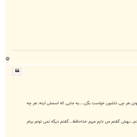
ب
ا
ل
ا
میتونن هر چی دلشون خواست بگن....یه جایی که اسمش اینه: هر چه
شنبه بود....نزدیکایه غروب بود شاید......تویه یه سایته دیگه بودم....خواستم با یه دوستی شوخی کنم.......بهش pm زدم...بهش گفتم من دارم میرم خداحافظ...گفتم دیگه نمی تونم بیام