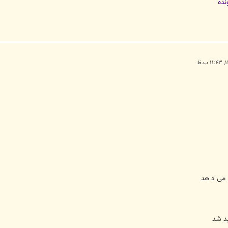
نده
 می د هد
د شد