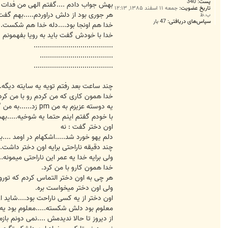
پست:
340
بهش جواب دادم ....گفتم الهی من فدات ب
تاریخ عضویت:
جمعه ۱۱ اسفند ۱۳۸۵, ۱۲:۱۳
هر جوری بود از دلش دراوردم.....بهم گفت
ب.ظ
سپاس‌های دریافتی:
47 بار
خدا هم اونجا بود....دله خدا هم شکست....
خدا با خودش گفت باید به رویا بفهمونم د
.......................................
....................................
.......................................
چند ساعت بعد رفتم تویه یه سایته دیگه
خدا همون کاری که من کردم رو با من کرد..
یه دوسته عزیزم به من pm زد......به من گفت رویا من میخوام با همه خداحافظی کنم......
با خودم گفتم اینم حتما یه شوخیه.....ب
اون دختر گفت : نه
دلم یهو خورد شد.....اشکهام در اومد ...
چند دقیقه ناراحتی برایه اون دختر داشت.
ولی برایه خدا یه عمر این ناراحتی میمونه...
خدا همون کارو با من کرد.
هر چی به اون دختر التماس کردم که تورو خ
ولی اون دختر میخواست بره.
اون دختر از یه کسی ناراحت بود....شاید از
معلوم بود دلش شکسته.....معلوم بود یه د
از دیروز تا حالا ندیدمش ....نمی دونم باز