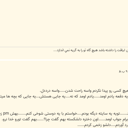
ياقت را داشته باشد هيچ گاه تو را به گريه نمي اندازد...
هیچ کسی رو پیدا نکردم واسه راحت شدن.....واسه درددل.
یه دفعه یادم اومد.....یادم اومد که نه....یه جایی هستش...یه جایی که بچه ها 
دیروز 
برام جواب اومد......اون دختره دلشکسته بهم گفت چرا؟......بهم گفت تورو خدا نرو.
د آوردم....دلشو زخمی کردم......