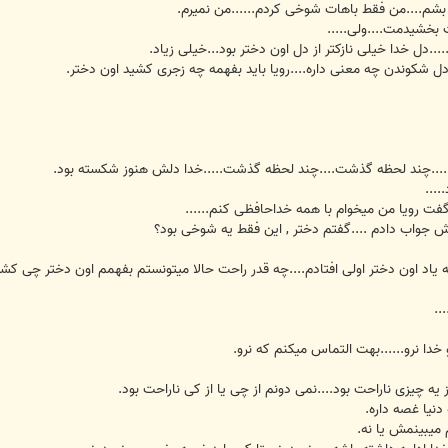
شم....من فقط باهات شوخی کردم......من نمیرم.
 بخشیدمت....ولی.....
..دل خدا خیلی نازکتر از دل اون دختر بود...خیلی زیاد.
ل شکوندن چه معنی داره....رویا باید بفهمه چه زجری کشید اون دختر.
.....چند لحظه گذشت....چند لحظه گذشت.....خدا دلش هنوز شکسته بود.
...
هش جواب دادم ....گفتم دختر , این فقط یه شوخی بود؟
.به یاد اون دختر اولی افتادم....چه قدر راحت حالا میتونستم بفهمم اون دختر چی 
..
دا نرو......بهت التماس میکنم که نرو.
 یه چیزی ناراحت بود....نمی دونم از چی یا از کی ناراحت بود.
نیا غصه داره.
م میبینمش یا نه.