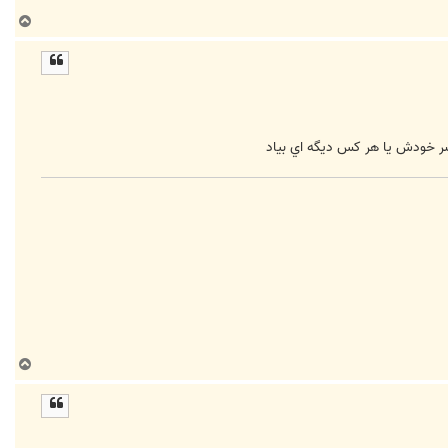
ب
ا
ل
ا
 سر خودش يا هر كس ديگه اي بياد
ب
ا
ل
ا