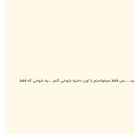
کشید.....من فقط میخواستم با اون دختره شوخی کنم....یه شوخی که فقط