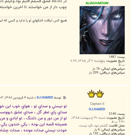
ت
در دادگاه عشق قسمم قلبم بود.وکیلم دلم
ALIAGHAKHAN
چوب دار از من خواستند تا اخرین خواسته ا
هيچ كس لياقت اشكهاي تو را ندارد و كسي كه اين ل
پست:
1487
تاریخ عضویت:
پنج‌شنبه ۲ آذر ۱۳۸۵, ۷:۲۶
ب.ظ
سپاس‌های ارسالی:
16 بار
سپاس‌های دریافتی:
209 بار
پ
توسط
DJ.HAMED
»
شنبه ۴ فروردین ۱۳۸۶, ۹:۰۳ ب.ظ
س
Captain II
ت
تو نيستي و صداي تو ، هواي خوب اين خو
DJ.HAMED
صداي پاي عطر گل ، صداي عشق ديوونس
پست:
5149
تو از من دور و من دلتنگ ، تو ابادي و من
تاریخ عضویت:
شنبه ۳۰ اردیبهشت ۱۳۸۵,
۲:۳۰ ب.ظ
هميشه قصه اين بوده ، يكي خندون يكي 
محل اقامت:
گشتم نبود نگرد نیست.
خودت نيستي صدات مونده ، صدات چشامو
سپاس‌های ارسالی:
6 بار
سپاس‌های دریافتی:
132 بار