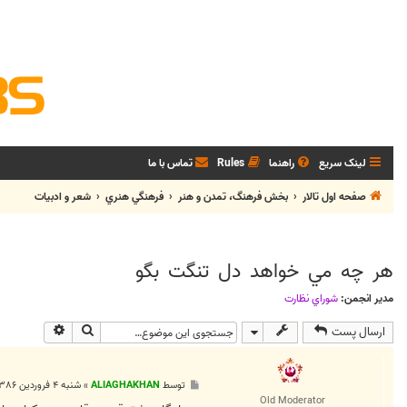
لینک سریع
راهنما
Rules
تماس با ما
صفحه اول تالار
بخش فرهنگ، تمدن و هنر
فرهنگي هنري
شعر و ادبيات
هر چه مي خواهد دل تنگت بگو
مدیر انجمن:
شوراي نظارت
جستجو
جستجوی پی
ارسال پست
پ
توسط
ALIAGHAKHAN
»
شنبه ۴ فروردین ۱۳۸۶, ۱۲:۲۸ ق.ظ
س
Old Moderator