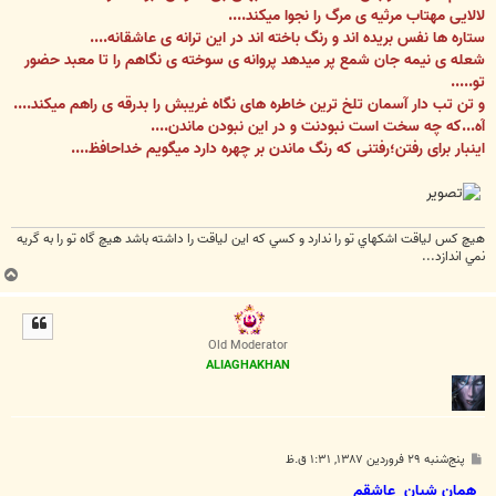
لالایی مهتاب مرثیه ی مرگ را نجوا میکند....
ستاره ها نفس بریده اند و رنگ باخته اند در این ترانه ی عاشقانه....
شعله ی نیمه جان شمع پر میدهد پروانه ی سوخته ی نگاهم را تا معبد حضور
تو.....
و تن تب دار آسمان تلخ ترین خاطره های نگاه غریبش را بدرقه ی راهم میکند....
آه...که چه سخت است نبودنت و در این نبودن ماندن....
اینبار برای رفتن؛رفتنی که رنگ ماندن بر چهره دارد میگویم خداحافظ....
هيچ كس لياقت اشكهاي تو را ندارد و كسي كه اين لياقت را داشته باشد هيچ گاه تو را به گريه
نمي اندازد...
ب
ا
ل
ا
Old Moderator
ALIAGHAKHAN
پ
پنج‌شنبه ۲۹ فروردین ۱۳۸۷, ۱:۳۱ ق.ظ
س
ت
همان شبان ِ عاشقم