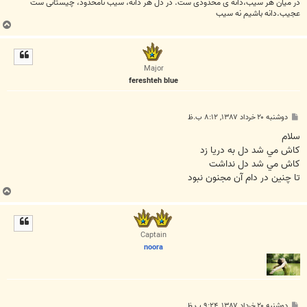
در میان هر سیب،دانه ی محدودی ست. در دل هر دانه، سیب نامحدود، چیستانی ست
عجیب.دانه باشیم نه سیب
ب
ا
ل
ا
Major
fereshteh blue
پ
دوشنبه ۲۰ خرداد ۱۳۸۷, ۸:۱۲ ب.ظ
س
ت
سلام
کاش مي شد دل به دريا زد
کاش مي شد دل نداشت
تا چنين در دام آن مجنون نبود
ب
ا
ل
ا
Captain
noora
پ
دوشنبه ۲۰ خرداد ۱۳۸۷, ۹:۲۴ ب.ظ