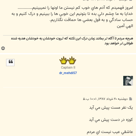
س
ت
امروز فهميدم که آدم هاي خوب کم نيستن ما اونها را نميبينيم............
خدايا به ما چشم دلي بده تا بتونيم اين خوبي ها را ببينيم و درک کنيم و به
حساب سادگي و به قول بعضي ها حماقت نگذاريم.
الهي آمين
هرچه مردم نا آگاه تر بمانند زمان درک این نکته که ثروت خودشان به خودشان هدیه شده
طولانی تر خواهد بود
ب
ا
ل
ا
Captain II
dr_mehdi57
پ
دوشنبه ۲۰ خرداد ۱۳۸۷, ۱۰:۰۱ ب.ظ
س
ت
يک نفر مست پيش مي آيد
کوزه در دست پيش مي آيد
عاشقي عيب نيست اي مردم