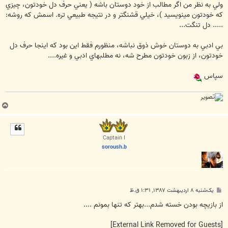
ولي به نظر من اگر مطالب از خود دوستان باشه ( يعني حرف دل خودتون، چيزي
كه خودتون مينويسيد )، خيلي قشنگتر و در نتيجه طبيعي تره. اسمش كه روشه:
..... دل تنگت...
بي ادبي به دوستان خوش ذوق نباشه، منظورم فقط اين بود كه اينجا حرف دل
خودتون، از زبون خودتون مطرح شه، نه مطلبهاي ادبي و غيره....
سپاس
ب
ا
ل
ا
Captain I
soroush.b
پ
یک‌شنبه ۸ اردیبهشت ۱۳۸۷, ۱:۳۱ ق.ظ
س
ت
از بازيچه بودن خسته شدم...بهتر كه تنها بمونم ....
[External Link Removed for Guests]