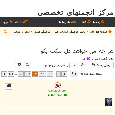
مرکز انجمنهای تخصصی
راهنما
Rules
تماس با ما
ثبت نام
ورود
ج
صفحه اول تالار
بخش فرهنگ، تمدن و هنر
فرهنگي هنري
شعر و ادبيات
س
ت
هر چه مي خواهد دل تنگت بگو
ج
و
مدیر انجمن:
شوراي نظارت
جستجو
جستجوی پیشر
ارسال پست
صفحه
49
از
54
49
تعداد پست ها:638
…
…
54
51
50
48
47
1
قبلی
بعدی
Old Moderator
ALIAGHAKHAN