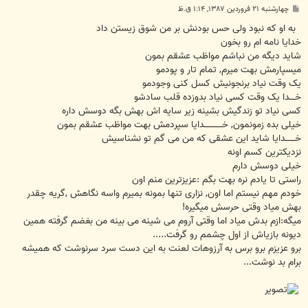
پ
چهارشنبه ۲۱ فروردین ۱۳۸۷, ۱:۱۴ ق.ظ
س
ت
به او که نبود ولی حس بودنش بر من شوق زیستن داد
خدایا نامه ام رو بخون
شاید دیگه من نباشم مواظب عشقم بمون
میسپارمش بهت میرم, تمام تار و پودمو
یک وقت نیاد برنجونیش کسل کنی وجودمو
خــــدا یک وقت کسی نیاد بدوزده قلب سادشو
کسی نیاد تو زندگیش بشینه زیر سایه اش بهش بگه دوسش داره
خیلی بده زمونمون, خـــــــــــــدایا سپردمش بهت مواظب عشقم بمون
خـــــــدایا شاید این عشقی که من می گم تو نشناسیش
نزدیکترین کسم اونه
خیلی دوسش دارم
راستی تا یادم نره بهت بگم :عزیزترین منم اون
خودم مهم نیستم اما اون, نزاری تنها بمونه بمیرم واسه نگاهش ,گریه چقدر
بهش میاد وقتی حرسش میگیره!
میگه:ازم بدش میاد اما وقتی آروم می شینه می بینه من بغضم گرفته همین
دیونه بازیاش از اول چشمم رو گرفت.....
برو عزیزم برو برس به آرزوهات لعنت به این دست سرد سرنوشت که همیشه
برام بد نوشت...