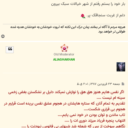
بار خود را بستم رفتم از شهر خيالات سبک بيرون
دلم از غربت سنجاقک پر.
هرچه مردم نا آگاه تر بمانند زمان درک این نکته که ثروت خودشان به خودشان هدیه شده
طولانی تر خواهد بود
ب
ا
ل
ا
Old Moderator
ALIAGHAKHAN
پ
جمعه ۲۳ فروردین ۱۳۸۷, ۲:۰۱ ق.ظ
س
ت
اگر نفس هایم هنوز هق هق را نوازش نمیکند دلیل بر نشکستن بغض زخمی
سینه ام نیست ....
تقدیم به تمام آنان که ستاره هایشان در هجوم عشق نفس بریده است قرارم در
هجوم بی قراری شکست....
تاب ماندن و توان بودن در خود نمی یابم....
التهاب پنجره فریاد میزند دوری ات را ....
نگاهم سوخت از بس که شعله شد شبهای بی فانوس نبودنت را ....