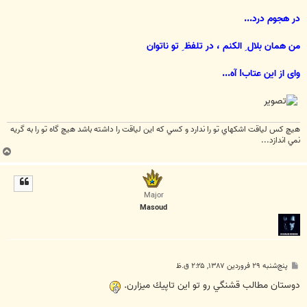
در هجوم درد...
من همان بلال ِ الکنم ، در تلفظ ِ تو ناتوان
وای از این عتاب! آه...
هيچ كس لياقت اشكهاي تو را ندارد و كسي كه اين لياقت را داشته باشد هيچ گاه تو را به گريه
نمي اندازد...
ب
ا
ل
ا
Major
Masoud
پ
پنج‌شنبه ۲۹ فروردین ۱۳۸۷, ۲:۲۵ ق.ظ
س
ت
دوستان مطالب قشنگي رو تو اين تاپيك ميزارن.