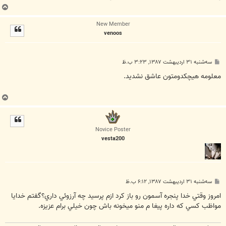
ب
ا
New Member
ل
venoos
ا
پ
سه‌شنبه ۳۱ اردیبهشت ۱۳۸۷, ۳:۲۳ ب.ظ
س
ت
معلومه هيچكدومتون عاشق نشديد.
ب
ا
ل
ا
Novice Poster
vesta200
پ
سه‌شنبه ۳۱ اردیبهشت ۱۳۸۷, ۶:۱۲ ب.ظ
س
ت
امروز وقتي خدا پنجره آسمون رو باز کرد ازم پرسيد چه آرزوئي داري؟گفتم خدايا
مواظب کسي که داره پيغا م منو ميخونه باش چون خيلي برام عزيزه.