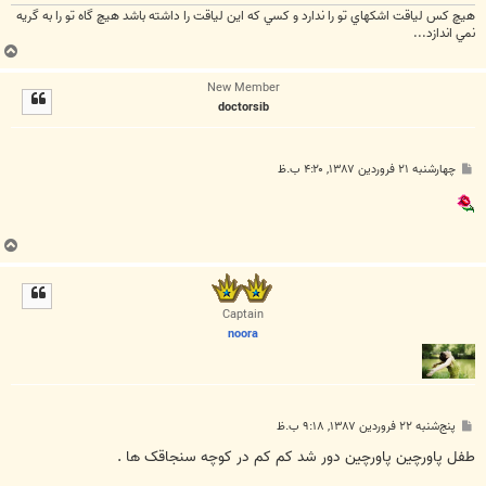
هيچ كس لياقت اشكهاي تو را ندارد و كسي كه اين لياقت را داشته باشد هيچ گاه تو را به گريه
نمي اندازد...
ب
ا
New Member
ل
doctorsib
ا
پ
چهارشنبه ۲۱ فروردین ۱۳۸۷, ۴:۲۰ ب.ظ
س
ت
ب
ا
ل
ا
Captain
noora
پ
پنج‌شنبه ۲۲ فروردین ۱۳۸۷, ۹:۱۸ ب.ظ
س
ت
طفل پاورچين پاورچين دور شد کم کم در کوچه سنجاقک ها .