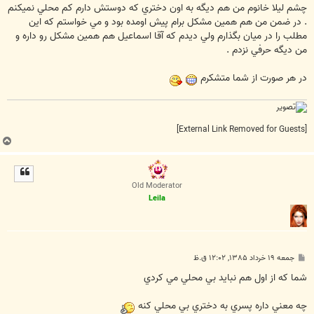
ت
چشم ليلا خانوم من هم ديگه به اون دختري که دوستش دارم کم محلي نميکنم
. در ضمن من هم همين مشکل برام پيش اومده بود و مي خواستم که اين
مطلب را در ميان بگذارم ولي ديدم که آقا اسماعيل هم همين مشکل رو داره و
من ديگه حرفي نزدم .
در هر صورت از شما متشکرم
[External Link Removed for Guests]
ب
ا
ل
ا
Old Moderator
Leila
پ
جمعه ۱۹ خرداد ۱۳۸۵, ۱۲:۰۲ ق.ظ
س
ت
شما كه از اول هم نبايد بي محلي مي كردي
چه معني داره پسري به دختري بي محلي كنه