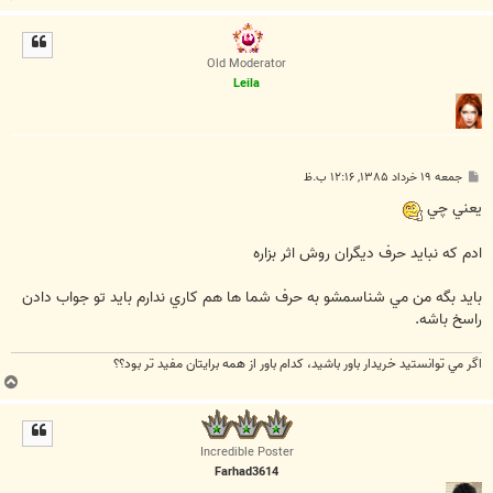
ا
ل
ا
Old Moderator
Leila
پ
جمعه ۱۹ خرداد ۱۳۸۵, ۱۲:۱۶ ب.ظ
س
ت
يعني چي
ادم كه نبايد حرف ديگران روش اثر بزاره
بايد بگه من مي شناسمشو به حرف شما ها هم كاري ندارم بايد تو جواب دادن
راسخ باشه.
اگر مي توانستيد خريدار باور باشيد، كدام باور از همه برايتان مفيد تر بود؟؟
ب
ا
ل
ا
Incredible Poster
Farhad3614