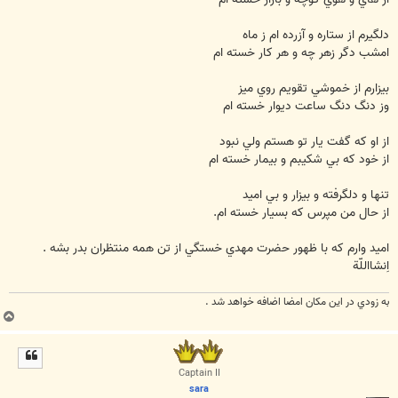
دلگيرم از ستاره و آزرده ام ز ماه
امشب دگر زهر چه و هر كار خسته ام
بيزارم از خموشي تقويم روي ميز
وز دنگ دنگ ساعت ديوار خسته ام
از او كه گفت يار تو هستم ولي نبود
از خود كه بي شكيبم و بيمار خسته ام
تنها و دلگرفته و بيزار و بي اميد
از حال من مپرس كه بسيار خسته ام.
اميد وارم كه با ظهور حضرت مهدي خستگي از تن همه منتظران بدر بشه .
اِنشااللّة
به زودي در اين مكان امضا اضافه خواهد شد .
ب
ا
ل
ا
Captain II
sara