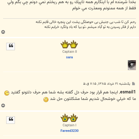
ت
بخدا شرمنده ام با اينكارم همه تاپيك رو به هم ريختم نمي دونم چي بگم ولي
فقط از همه ممنونم ومعذرت مي خوام
رحم کن تا شب بی جنبش بی حوصلگی پشت این پنجره خالی قابم نکنه
دارم از فکر رسیدن به تو آباد میشم ،تو بیا که باد ولگرد خرابم نکنه
ب
ا
ل
ا
Captain II
sara
پ
یک‌شنبه ۲۱ خرداد ۱۳۸۵, ۷:۱۵ ق.ظ
س
ت
esmail1
, اينجا هم قرار بود حرف دل گفته بشه شما هم حرف دلتونو گفتيد
ما که خيلي خوشحال شديم شما مشکلتون حل شد
ب
ا
ل
ا
Captain I
Fareed3230