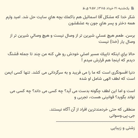
پ
یک‌شنبه ۲۱ خرداد ۱۳۸۵, ۹:۵۷ ق.ظ
س
ت
شكر خدا كه مشكل آقا اسمائيل هم باكمك بچه هاي سايت حل شد. اميد وارم
همه دختر و پسر هاي جون به عشقشون
برسن. طعم هيچ عسلي شيرين تر از وصال نيست و هيچ وصالي شيرين تر از
وصال يار (خدا) نيست
حالا براي اينكه تاپيك مسير اصلي خودش رو طي كنه من چند تا جمله قشنگ
ديدم كه اينجا هم قرارش ميدم !
دنیا افسونگری است که ما را می فریبد و به سرگردانی می کشد. تنها کسی ایمن
است که لطف الهی شامل او شده
است و اما این لطف چگونه بدست می آید؟ چه کسی می داند؟ چه کسی می
تواند بگوید؟ قوانینی هست، تجربی و
منطقی که حتی خردمندترین افراد از آن آگاه نیستند.
جی.پی.وسوانی
----------------------------------------------------------------
زشتی و زیبایی