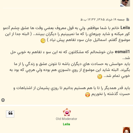
پ
جمعه ۱۹ خرداد ۱۳۸۵, ۱۲:۳۲ ب.ظ
س
ت
Leila
خانم با شما موافقم. ولي به قول معروف بعضي وقت ها عشق چشم آدمو
کور ميکنه و شايد چيزهاي را که ما نميبينيم را ديگران ببينند.. ( البته جدا از اين
موضوع گفتم. اسمائيل جان سوء تفاهم پيش نياد )
esmail1
جان خوشحالم که مشکلتون که نه اين سو ء تفاهم به خوبي حل
شد..
بايد حواسش به حسادت هاي ديگران باشه تا نتونن عشق و زندگي را از ما
بگيرند. البته شايد اين موضوع از روي دلسوزي هم بوده ولي هرچي که بود به
خوبي تمام شد..
بايد قدر همديگر را تا با هم هستيم بدانيم تا روزي پشيمان از اشتباهات و
حسرت گذشته را نخوريم
ب
ا
ل
ا
Old Moderator
Leila