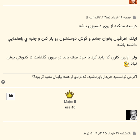
پ
جمعه ۱۹ خرداد ۱۳۸۵, ۱۱:۴۲ ب.ظ
س
ت
درسته ممكنه از روي دلسوزي باشه
اينكه اطرافيان بخوان چشم و گوش دوستشون رو باز كنن و جنبه ي راهنمايي
داشته باشه
ولي اولين كاري كه بايد كرد با خود طرف بايد در ميون گذاشت تا كدورتي پيش
نياد
اگر مي توانستيد خريدار باور باشيد، كدام باور از همه برايتان مفيد تر بود؟؟
ب
ا
ل
ا
Major II
essi10
پ
یک‌شنبه ۲۱ خرداد ۱۳۸۵, ۵:۲۴ ق.ظ
س