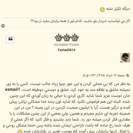
ديگه تكرار نشه
اگر مي توانستيد خريدار باور باشيد، كدام باور از همه برايتان مفيد تر بود؟؟
ب
ا
ل
ا
Incredible Poster
Farhad3614
پ
جمعه ۱۹ خرداد ۱۳۸۵, ۱:۴۳ ق.ظ
س
ت
به نظر من که بي محلي کردن و اين جور چيزا زياد جالب نيست. کسي را به زور
نميشه عاشق و علاقه مند به خود کرد. عشق و دوستي دوطرفه است.
esmail1
جان دوست عزيز شما شايد کاري کردي يا حرفي به زبان آوردي که اين چنين
شده. البته اين هم فراموش نکنيد که شايد اون بنده خدا مشکلي براش پيش
آمده و درگير هست. آيا با ايشون صحبت کردين در اين زمينه ؟ من در اين
ضمينه تجربه اي ندارم مجردم و همين. ولي بعضي از اين چنين مشکلات را با
مقداري فکر کردن ميشه دور زد. شما بايد بشينيد و فکر کنيد که اگر عملي از
طرف شما رخ نداده که باعث ناراحتي ايشان شده باشه پس حتما مشکل روحي و
يا امثال اينها برايشان پيش آمده کخ موجب تغيير در رفتارشان شده