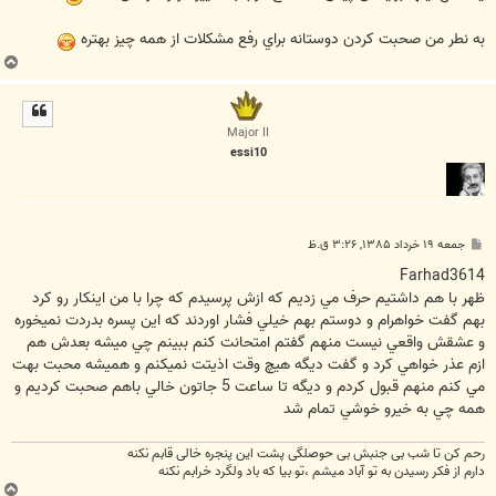
به نطر من صحبت کردن دوستانه براي رفع مشکلات از همه چيز بهتره
ب
ا
ل
ا
Major II
essi10
پ
جمعه ۱۹ خرداد ۱۳۸۵, ۳:۲۶ ق.ظ
س
ت
Farhad3614
ظهر با هم داشتيم حرف مي زديم كه ازش پرسيدم كه چرا با من اينكار رو كرد
بهم گفت خواهرام و دوستم بهم خيلي فشار اوردند كه اين پسره بدردت نميخوره
و عشقش واقعي نيست منهم گفتم امتحانت كنم ببينم چي ميشه بعدش هم
ازم عذر خواهي كرد و گفت ديگه هيچ وقت اذيتت نميكنم و هميشه محبت بهت
مي كنم منهم قبول كردم و ديگه تا ساعت 5 جاتون خالي باهم صحبت كرديم و
همه چي به خيرو خوشي تمام شد
رحم کن تا شب بی جنبش بی حوصلگی پشت این پنجره خالی قابم نکنه
دارم از فکر رسیدن به تو آباد میشم ،تو بیا که باد ولگرد خرابم نکنه
ب