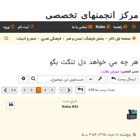
مرکز انجمنهای تخصصی
راهنما
Rules
تماس با ما
ثبت نام
ورود
ج
صفحه اول تالار
بخش فرهنگ، تمدن و هنر
فرهنگي هنري
شعر و ادبيات
س
ت
هر چه مي خواهد دل تنگت بگو
ج
و
مدیر انجمن:
شوراي نظارت
جستجو
جستجوی پیشر
ارسال پست
صفحه
7
از
54
7
تعداد پست ها:638
…
…
54
9
8
6
5
1
قبلی
بعدی
اخراج شده
Nokia N93
پ
پنج‌شنبه ۱۸ خرداد ۱۳۸۵, ۳:۵۴ ب.ظ
س