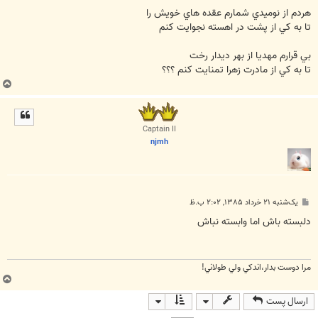
هردم از نوميدي شمارم عقده هاي خويش را
تا به کي از پشت در اهسته نجوايت کنم
بي قرارم مهديا از بهر ديدار رخت
تا به کي از مادرت زهرا تمنايت کنم ؟؟؟
ب
ا
ل
ا
Captain II
njmh
پ
یک‌شنبه ۲۱ خرداد ۱۳۸۵, ۲:۰۲ ب.ظ
س
ت
دلبسته باش اما وابسته نباش
مرا دوست بدار،اندكي ولي طولاني!
ب
ا
ارسال پست
ل