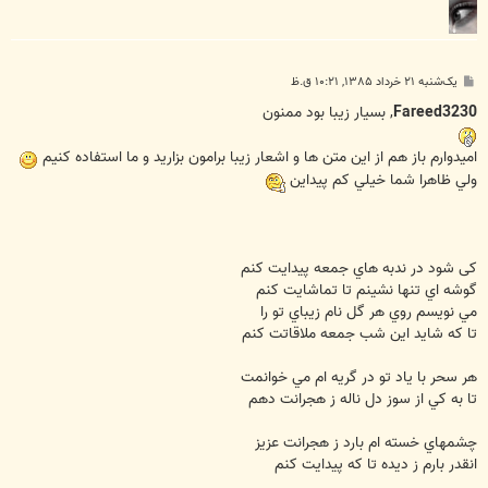
پ
یک‌شنبه ۲۱ خرداد ۱۳۸۵, ۱۰:۲۱ ق.ظ
س
ت
Fareed3230
, بسيار زيبا بود ممنون
اميدوارم باز هم از اين متن ها و اشعار زيبا برامون بزاريد و ما استفاده کنيم
ولي ظاهرا شما خيلي کم پيداين
کی شود در ندبه هاي جمعه پيدايت کنم
گوشه اي تنها نشينم تا تماشايت کنم
مي نويسم روي هر گل نام زيباي تو را
تا که شايد اين شب جمعه ملاقاتت کنم
هر سحر با ياد تو در گريه ام مي خوانمت
تا به کي از سوز دل ناله ز هجرانت دهم
چشمهاي خسته ام بارد ز هجرانت عزيز
انقدر بارم ز ديده تا که پيدايت کنم