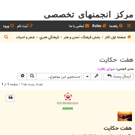
مرکز انجمنهای تخصصی
راهنما
Rules
تماس با ما
ثبت نام
ورود
ج
صفحه اول تالار
بخش فرهنگ، تمدن و هنر
فرهنگي هنري
شعر و ادبيات
س
ت
هفت حكايت
ج
و
مدیر انجمن:
شوراي نظارت
جستجو
جستجوی پیش
ارسال پست
تعداد پست ها:1 • صفحه
1
از
1
Old Moderator
ARMIN
هفت حكايت