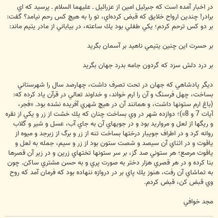
در اخبار آمده است كه جبرئيل امين از عزرائيل ـ عليهما السلام ـ پرسيد كه اي
برادر!‌ چندين ارواح خلايق كه قبض كرده‌اي، تو را به هيچ كس رحم نيامد؟ گفت:
بر دو كس ترحم كردم؛ يكي طفلي بود يك ساعته، در بياباني از مادر يتيم ماند:
بر حسرت اين چنين يتيمي ناهيد بر آسمان بگريد
بر درد دلش سزد كه گردون جامه بدرد جهان بگريد
ديگر پادشاهي كه جهان در تحت تصرف داشت، چهارصد سال را شهرستاني
بساخت، چهل فرسنگ و آن را ارم خواند، و خداوند تعالي در قرآن ياد كرده كه:
(باغ ارم ستونها داشت، و همانند آن در هيچ شهري آفريده نشده بود. «فجر،
آيات 7 و 8»)؛ دوازده شهر در وي بساخت چنان كه يك خشت از زر و يكي از نقره
و ريگها از لعل و مرواريد بود و در جويهاي آن به جاي آب، عسل و شير و گلاب
روانه كرد و در اطراف جويبار درختها بساخت تنه از زر و برگ از زبرجد و ميوه از
ياقوت و در اثناي آن سيصد و شصت ستون بود از زر و سيم، جمله به لعل و
ياقوت مرصع؛ هر ستوني صد گز، بر سر ستونها تختهاي زرين و در زير آن قصرها
بنا كرده و در هر قصري هزار دختر به صورت پري و به حسن مشتري ساكن. چون
به تماشاي آن رفت، هنوز يك پاي بر در دروازه ننهاده بود كه فرمان آمد كه روح
وي قبض كن، قبض كردم.
مجد خوافي