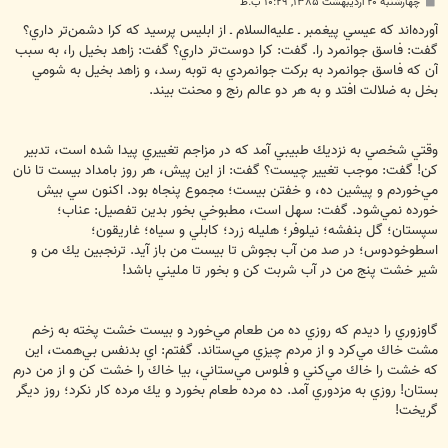
پ
چهارشنبه ۲۰ اردیبهشت ۱۳۸۵, ۱۰:۲۹ ب.ظ
س
ت
آورده‌اند كه عيسي پيغمبر ـ عليه‌السلام ـ از ابليس پرسيد كه كرا دشمن‌تر داري؟
گفت: فاسق جوانمرد را. گفت: كرا دوست‌تر داري؟ گفت:‌ زاهد بخيل را، به سبب
آن كه فاسق جوانمرد به بركت جوانمردي به توبه رسد، و زاهد بخيل به شومي
بخل به ضلالت افتد و به هر دو عالم رنج و محنت بيند.
وقتي شخصي به نزديك طبيبي آمد كه در مزاجم تغييري پيدا شده است، تدبير
كن!‌ گفت: موجب تغيير چيست؟ گفت: از اين پيش، هر روز بامداد بيست تا نان
مي‌خوردم و پيشين ده، و خفتن بيست؛ مجموع پنجاه بود. اكنون سي بيش
خورده نمي‌شود. گفت: سهل است، مطبوخي بخور بدين تفصيل: عناب؛
سپستان؛ گل بنفشه؛ نيلوفر؛ هليله زرد؛ كابلي و سياه؛ غاريقون؛
اسطوخودوس؛ در صد من آب بجوش تا بيست من باز آيد. ترنجبين يك من و
شير خشت پنج من در آب شربت كن و بخور تا مليني باشد!
گاوزوري را ديدم كه روزي ده من طعام مي‌خورد و بيست خشت پخته به زخم
مشت خاك مي‌كرد و از مردم چيزي مي‌ستاند. گفتم: اي بدنفس بي‌همت، اين
كه خشت را خاك مي‌كني و فلوس مي‌ستاني، بيا خاك را خشت كن و از من درم
بستان! روزي به مزدوري آمد. ده مرده طعام بخورد و يك مرده كار نكرد؛ روز ديگر
گريخت!