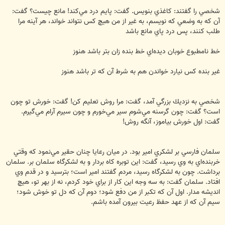
شخصي را گفتند: كاغذي بنويس. گفت: پايم درد مي‌كند! مانع چيست؟ گفت:
آن كه به وضعي كه نويسم، به غير از من هيچ كس نتواند خواند، هر آينه مرا
طلب كنند، پس درد پاي مانع باشد
خط نامطبوع خوبان ديده‌اي خط بنده زان بتر باشد هنوز
غير بنده كس نيارد خواندن هم به شرط آن كه تر باشد هنوز
شخصي به نزديك بزرگي آمد، گفت: مرا روش تعليم كن! گفت: خورش تو چون
است؟ گفت: چون گرسنه مي‌شوم سير مي‌خورم و چون سيرم آرام مي‌گيرم.
گفت: اول خورش بياموز، آنگه روش!
سلمان فارسي بر لشكري امير بود. در ميان رعايا چنان حقير مي‌نمود كه وقتي
خربنده‌اي به وي رسيد، گفت: اين توبره كاه بردار و به لشكرگاه سلمان بر. سلمان
برداشت. چون به لشكرگاه رسيد، مردم گفتند امير است؛ بترسيد و در قدم وي
افتاد. سلمان گفت: به سه وجه اين كار از براي خود كردم، نه از بهر تو، هيچ
انديشه مدار. اول آن كه تكبر از من دفع شود؛ دوم آن كه دل تو خوش شود؛
سيم آن كه از عهد حفظ رعيت بيرون آمده باشم.