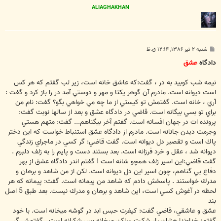
ALIAGHAKHAN
پ
شنبه ۲ تیر ۱۳۸۶, ۱۲:۱۴ ق.ظ
س
ت
دادگاه
عشق
نيمه شب كوبيد به در ، گفت:كه عاشق خانه است، زير لب گفتم كه هر كس
است ديوانه است. مادرم آن گوهر يكتا و مهر و دوستي آمد در را باز كرد و گفت :
آري ، خانه است. گفتمش تو كيستي از ما چه مي خواهي بگو؟ گفت: نام من
براي تو بسي بيگانه است. قاضي در دادگاه عشق و بعد از سالها نوبت گفت:
پرونده ات در جهان افسانه است. گفتم آخر بيگناهم... گفت: متهم هستي
وجرمت ديدن جانانه است. مادرم از دادگاه عشق استنباط خواست كه اين دختر
پاك است و تقصير دل ديوانه است. گفت قاضي: گر كسي در ماجراي زندگي
ديوانه شد ، عقل و خرد فرزانه است. بعد بستند دست و پايم را به زلف دلبرم .
گفت قاضي:اين اسير زلف همچو شانه است ! گفتم اندر دادگاه عشق از بهر
دفاع بي گناهم، چون اسير اين دل ديوانه است. لكن از من شاهد و برهان و
مدرك خواستند . پاسخش دادم كه شاهد من پيمانه است. گفت: پيمانه كه هر
لحظه در آغوش كسي است، اين شاهد و برهان و مدرك نيست. بعد طبق 5 اصل
بند
عشق و عاشقي، قاضي گفت: كيفرت حبس ابد در گوشه ميخانه است. با خود
گفتم: خداوندا هزاران بار شكرت ساكن ميخانه بس شكرانه است . گفتمش گر