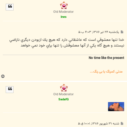
ل
ا
Old Moderator
Ines
پ
یک‌شنبه ۲۴ تیر ۱۳۸۶, ۴:۰۳ ب.ظ
س
ت
خدا تنها معشوقي است كه عاشقاني دارد كه هيچ يك ازبودن ديگري ناراضي
نيستند و هيچ گاه يكي از آنها معشوقش را تنها براي خود نمي خواهد
No time like the present
مدتی کمرنگ یا بی رنگ...
ب
ا
ل
ا
Old Moderator
SadafG
پ
شنبه ۳۱ شهریور ۱۳۸۶, ۱۰:۰۱ ق.ظ
س