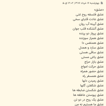
پ
چهارشنبه ۱۶ خرداد ۱۳۸۶, ۱۲:۰۲ ق.ظ
س
ت
«عشق»
عشق فلسفه روح غنی
عشق عادت قلبای سخی
عشق آیینه آب روان
عشق آتشکده قلب جوان
عشق پرواز دو پرنده
عشق همراز سوزنده
عشق همنفس دا
عشق سازد و همدل
عشق ساقی هستی
عشق یاغی مستی
عشق بازار حراج
عشق حرکت امواج
عشق حضور همراه
عشق همسفر راه
عشق رمیدن دلها
عشق شکفتن گلها
عشق شکستن ضابطه ها
عشق پیوستن عاطفه ها
عشق یک روح در دو تن
عشق ما هستیم نه من