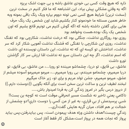
ذاره که هیچ وقت کسی بی خودی عاشق باشه و بی جهت اشک بریزه
اگه يه وقتي مشکلي پيش بياد، این اشتباهه که ما فکر کنیم در سخت ترین
(سخت ترین) شرایط هیچ کسی نمی تونه دووم بیاره ویک رنگ باقی بمونه وبه
خاطر همین مسئله ما خودمونو کنار بکشیم.شاید اون شخص یک رنگ حرف
هایی برای گفتن داشته باشه که اگه گوش کنیم می تونیم قانع بشیم که اون
شخص یک رنگ بوده،هست وخواهد بود
روزی بود روزگاری نداشت، جنگلی بود که درخت نداشت، شکارچی بود که تفنگ
نداشت، روزی اين شکارچی با تفنگی که فشنگ نداشت آهويی شکار کرد که سر
نداشت، انداختش تو کيسه اي که ته نداشت، اين داستان نويسنده اي داشت
که اسم نداشت، اگر چه اين داستان سرو ته نداشت امّا ارزش سر کار گزاشتن
تورو داشت
عاشق، بی قايق، تو دريا، چشماشو ميبنده تو رويا...، من عاشق، بی قايق، تو
دريا ميميرم، چشمامو ميبندم، بی رويا ميميرم...، ميرمو ميميرمو آسوده ميشم از
عشق، ميرمو ميميرم، جشن تولد مريم و برای تو، زير خاک ميگيرم
لبخند لطیف ترین و ساکت ترین سخن است برای آنکه بگویی ((دوستت دارم.))
از ديروز درس بگير در امروز زندگي کن به فردا اميدوار باش.....
ناکامي يعني تاخير نه شکست مسير انحرافي موقت است نه کوچه بن بست!!
شبي پرسيدمش از بي قراري‌‌‌‌، به غير از من کسي را دوست داري؟دو چشمش از
خجالت بر هم افتاد‌‌، میان گریه هایش گفت:آری...
زندگي چيست؟هدف داشتن وراه هدف پيمودن است، پس ببايدرفتن،پس ببايد
پرواز که نجات همه در پرواز است،مشکل کار فقط آغاز است
ب