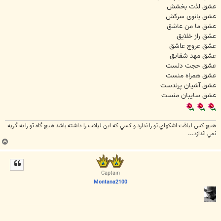
عشق لذت بخشش
عشق بانوی سرکش
عشق ما من عاشق
عشق راز خلایق
عشق عروج عاشق
عشق مهد شقایق
عشق حجت دلست
عشق همراه منست
عشق آشیان پرندست
عشق سایبان منست
هيچ كس لياقت اشكهاي تو را ندارد و كسي كه اين لياقت را داشته باشد هيچ گاه تو را به گريه
نمي اندازد...
ب
ا
ل
ا
Captain
Montana2100