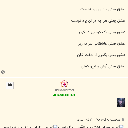
عشق یعنی یاد ان روز نخست
عشق یعنی هر چه در ان یاد توست
عشق یعنی تک درختی در کویر
عشق یعنی عاشقانی سر به زیر
عشق یعنی بگذری از هفت خان
عشق یعنی آرش و تیرو کمان ...
ب
ا
ل
ا
Old Moderator
ALIAGHAKHAN
پ
سه‌شنبه ۸ آبان ۱۳۸۶, ۱۰:۵۳ ب.ظ
س
ت
صدای اشک من ناقوس مرگ است
کتاب عشق من تنها سه