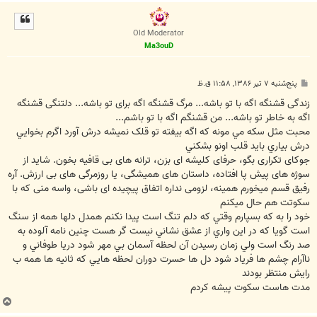
ا
ل
ا
Old Moderator
Ma3ouD
پ
پنج‌شنبه ۷ تیر ۱۳۸۶, ۱۱:۵۸ ق.ظ
س
ت
زندگی قشنگه اگه با تو باشه... مرگ قشنگه اگه برای تو باشه... دلتنگی قشنگه
اگه به خاطر تو باشه... من قشنگم اگه با تو باشم...
محبت مثل سکه مي مونه که اگه بيفته تو قلک نميشه درش آورد اگرم بخوايي
درش بياري بايد قلب اونو بشکني
جوکای تکراری بگو، حرفای کلیشه ای بزن، ترانه های بی قافیه بخون. شاید از
سوژه های پیش پا افتاده، داستان های همیشگی، یا روزمرگی های بی ارزش. آره
رفیق قسم میخورم همینه، لزومی نداره اتفاق پیچیده ای باشی، واسه منی که با
سکوتت هم حال میکنم
خود را به كه بسپارم وقتي كه دلم تنگ است پيدا نكنم همدل دلها همه از سنگ
است گويا كه در اين واري از عشق نشاني نيست گر هست چنين نامه آلوده به
صد رنگ است ولي زمان رسيدن آن لحظه آسمان بي مهر شود دريا طوفاني و
ناآرام چشم ها فرياد شود دل ها حسرت دوران لحظه هايي که ثانيه ها همه ب
رايش منتظر بودند
مدت هاست سکوت پيشه کردم
ب
ا