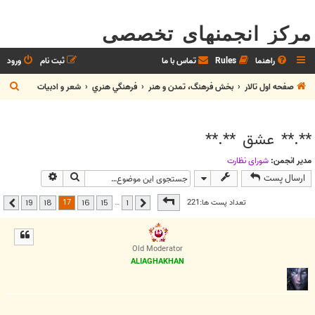
مرکز انجمنهای تخصصی
راهنما
Rules
تماس با ما
ثبت نام
ورود
ج
صفحه اول تالار
بخش فرهنگ، تمدن و هنر
فرهنگي هنري
شعر و ادبيات
س
ت
**.** عشق **.**
ج
و
مدیر انجمن:
شوراي نظارت
جستجو
جستجوی پیشر
ارسال پست
صفحه
17
از
19
17
تعداد پست ها:221
…
19
18
16
15
1
قبلی
بعدی
Old Moderator
ALIAGHAKHAN