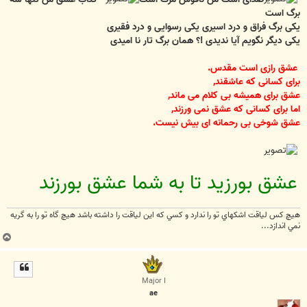
برگ است
یکی برگ فراق و درد اسیری یکی رسوایی و درد فقیری
یکی دیگر نگویم آیا ندیدی !؟ همان برگ تار نا امیدی
عشق رازی است مقدس.
برای کسانی که عاشقند,
عشق برای همیشه بی کلام می ماند,
اما برای کسانی که عشق نمی ورزند,
عشق شوخی بی رحمانه ای بیش نیست.
عشق بورزید تا به شما عشق بورزند
هيچ كس لياقت اشكهاي تو را ندارد و كسي كه اين لياقت را داشته باشد هيچ گاه تو را به گريه
نمي اندازد...
ب
ا
ل
ا
Major I
ae