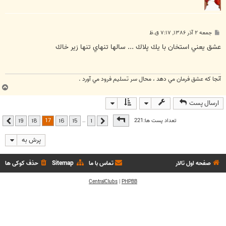
پ
جمعه ۲ آذر ۱۳۸۶, ۷:۱۷ ق.ظ
س
ت
عشق يعني استخان با يك پلاك ... سالها تنهاي تنها زير خاك
آنجا كه عشق فرمان مي دهد ، محال سر تسليم فرود مي آورد .
ب
ا
ارسال پست
ل
ا
صفحه
17
از
19
17
تعداد پست ها:221
…
19
18
16
15
1
قبلی
بعدی
پرش به
صفحه اول تالار
تماس با ما
Sitemap
حذف کوکی ها
CentralClubs
|
PHPBB