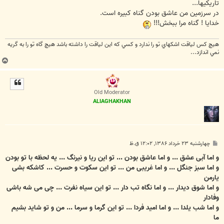
تاریکیها...
در سرزمین من عاشق بودن گناه کبیره است.
خدایا ! گناه مرا ببخش!!!
هيچ كس لياقت اشكهاي تو را ندارد و كسي كه اين لياقت را داشته باشد هيچ گاه تو را به گريه
نمي اندازد...
ب
ا
ل
ا
Old Moderator
ALIAGHAKHAN
پ
چهارشنبه ۲۳ خرداد ۱۳۸۶, ۱۲:۰۲ ق.ظ
س
ت
و اما آبی عشق ... و اما عاشق بودن ... تو این ریا و نیرنگ ... یه لحظه با تو بودن
و اما سبز جنگل ... و اما غریبی من ... تو این سکوت و حسرت ... کاشکه بشی
یارمن
و اما شوق دیدار ... و اما نگاه تب دار ... تو این سیاه نفرت ... چی می شه باشی
وفادار
و اما شب یلدا ... و اما امید فردا ... تو این گرما و سرما ... من و تو شاید بشیم
ما