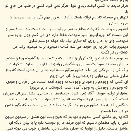
هرگز نديدم به کسي لبخند زيباي تورا‌‌‌‌‌‌‌‌‌‌ ‌‌‌‌،هرگز نمي گيرد کسي در قلب من جاي تو
را.
تنهاارزوم همینه تایادم نرفته راستی، کاش یه روز بهم بگی که من همونم که
می خواستی.....
انقدرمی خواهمت که وقت وداع حیفم می اید بسپارمت دست خدا .....غصم از
این نیست که تورو اونروز اسیر ندیدمت،فقط دارم دق می کنم چون تو رو سیر
ندیدمت.وای به حال روزی که قناری بیاد بگه دیگه دوستم نداری
ميميرم برات اخر يه روز خودم مي شم فدات ‌‌،میمیرم برات،میمیرم برات من
کشته ی ناز نگات
محبوبم ، اشکهایت را پاک کن!زیرا عشقی که چشمان ما را گشوده وما را خادم
خویش ساخته ،موهبت صبوری و شکیبایی رانیزبه ما ارزانی میدارد. اشکهایت را
پاک کن و ارام بگیر،زیرا ما با عشق میثاق بسته ایم وبرای ان عشق است که رنج
نداری،تلخی بی نوایی ودردجدایی را تاب می اوریم
ای کسی که وجودم ز وجود پر وجودت به وجود آمده است، من ز قربان وجودی
که وجودم ز وجودش به وجود آمده است. (دوستت دارم عزيزم)
عشق از ژرفاي خويش آگاه نمي شود‌‌، جزدرلحظه ي جدايي. عشق ميزباني مهربان
است، گرچه براي ميهمان نا خوانده،خانه ي عشق سراب است و مايه ي خنده
هنگامي که به خدا عشق مي ورزيد مگوييد:خدا دردل من است‌‌‌، بلکه بگوييد:من
در دل خدا هستم
اگه یه روز عاشق کسی شدیم و دیدیم که هیچ وقت اون عشق از سرمون بیرون
نمی ره باید مطمئن باشیم که اون طرفم ما رو دوست داره یا با بیان دیگه ای
عاشق ماست. دلیل:از اونجا که خدای عاشقا، درد عاشقارو خوب می دونه نمی