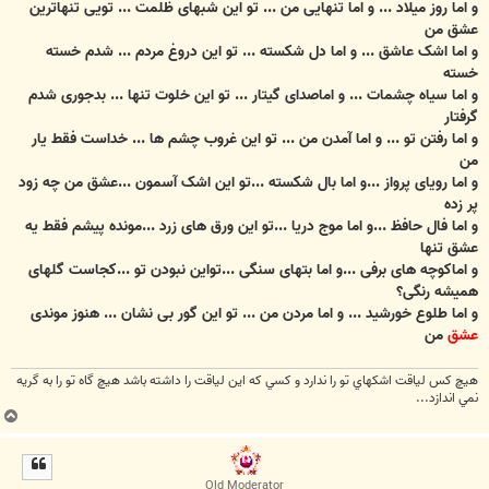
و اما روز میلاد ... و اما تنهایی من ... تو این شبهای ظلمت ... تویی تنهاترین
عشق من
و اما اشک عاشق ... و اما دل شکسته ... تو این دروغ مردم ... شدم خسته
خسته
و اما سیاه چشمات ... و اماصدای گیتار ... تو این خلوت تنها ... بدجوری شدم
گرفتار
و اما رفتن تو ... و اما آمدن من ... تو این غروب چشم ها ... خداست فقط یار
من
و اما رویای پرواز ...و اما بال شکسته ...تو این اشک آسمون ...عشق من چه زود
پر زده
و اما فال حافظ ...و اما موج دریا ...تو این ورق های زرد ...مونده پیشم فقط یه
عشق تنها
و اماکوچه های برفی ...و اما بتهای سنگی ...تواین نبودن تو ...کجاست گلهای
همیشه رنگی؟
و اما طلوع خورشید ... و اما مردن من ... تو این گور بی نشان ... هنوز موندی
عشق
من
هيچ كس لياقت اشكهاي تو را ندارد و كسي كه اين لياقت را داشته باشد هيچ گاه تو را به گريه
نمي اندازد...
ب
ا
ل
ا
Old Moderator