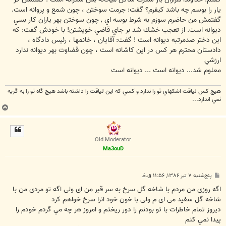
يار را بوسم چه باشد كيفرم؟ گفت: جرمت سوختن ، چون شمع و پروانه است.
گفتمش من حاضرم سوزم به شرط بوسه اي , چون سوختن بهر ياران كار بسي
ديوانه است. از تعجب خشك شد بر جاي قاضي خويشتن! با خودش گفت: كه
اين دختر صدمرتبه ديوانه است ! گفت: آقايان ، خانمها ، رئيس دادگاه ،
دادستان محترم هر كس در اين كاشانه است ، چون قضاوت بهر ديوانه ندارد
ارزشي
معلوم شد... ديوانه است ... ديوانه است
هيچ كس لياقت اشكهاي تو را ندارد و كسي كه اين لياقت را داشته باشد هيچ گاه تو را به گريه
نمي اندازد...
ب
ا
ل
ا
Old Moderator
Ma3ouD
پ
پنج‌شنبه ۷ تیر ۱۳۸۶, ۱۱:۵۶ ق.ظ
س
ت
اگه روزی من مردم با شاخه گل سرخ به سر قبر من ای ولی اگه تو مردی من با
شاخه گل سفید می ای م ولی با خون خود انرا سرخ خواهم کرد
ديروز تمام خاطرات با تو بودنم را دور ريختم و امروز هر چه مي گردم خودم را
پيدا نمي کنم