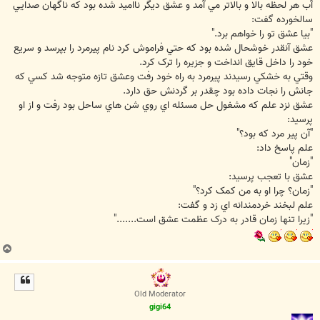
آب هر لحظه بالا و بالاتر مي آمد و عشق ديگر نااميد شده بود که ناگهان صدايي
سالخورده گفت:
"بيا عشق تو را خواهم برد."
عشق آنقدر خوشحال شده بود که حتي فراموش کرد نام پيرمرد را بپرسد و سريع
خود را داخل قايق انداخت و جزيره را ترک کرد.
وقتي به خشکي رسيدند پيرمرد به راه خود رفت وعشق تازه متوجه شد کسي که
جانش را نجات داده بود چقدر بر گردنش حق دارد.
عشق نزد علم که مشغول حل مسئله اي روي شن هاي ساحل بود رفت و از او
پرسيد:
"آن پير مرد که بود؟"
علم پاسخ داد:
"زمان"
عشق با تعجب پرسيد:
"زمان؟ چرا او به من کمک کرد؟"
علم لبخند خردمندانه اي زد و گفت:
"زيرا تنها زمان قادر به درک عظمت عشق است......."
ب
ا
ل
ا
Old Moderator
gigi64