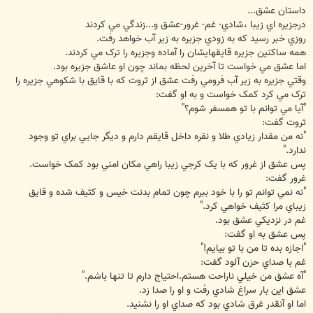
ت
داستان عشق...
درجزيره اي زيبا ،شادي- غم- غرور-عشق و...زندگي مي کردند
روزي خبر رسيد که به زودي جزيره به زير آب خواهد رفت.
همه ساکنين جزيره قايقهايشان را آماده وجزيره را ترک مي کردند.
اما عشق مي خواست تا آخرين لحظه بماند چون او عاشق جزيره بود.
وقتي جزيره به زير آب فرومي رفت عشق از ثروت که با قايق با شکوهي جزيره را
ترک مي کرد کمک خواست و به او گفت:
"آيا مي توانم با تو همسفر شوم؟"
ثروت گفت:
"نه من مقدار زيادي طلا و نقره داخل قايقم دارم و ديگر جايي براي تو وجود
ندارد."
پس عشق از غرور که با يک کرجي زيبا راهي مکان امني بود کمک خواست.
غرور گفت:
"نه نمي توانم تو را با خود ببرم چون تمام بدنت خيس و کثيف شده و قايق
زيباي مرا کثيف خواهي کرد."
غم در نزديکي عشق بود.
پس عشق به او گفت:
"اجازه بده تا من با تو بيايم!"
غم با صداي حزن آلود گفت:
"آه عشق من خيلي ناراحت هستم.احتياج دارم تا تنها باشم."
عشق اين بار سراغ شادي رفت و او را صدا زد.
اما او آنقدر غرق شادي بود که صداي او را نشنيد.