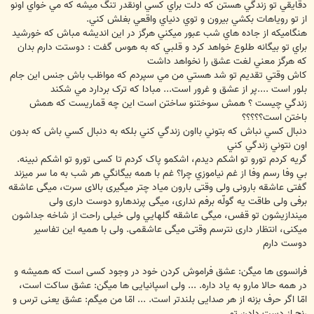
دقايقي تو زندگي هستن که دلت براي کسي اونقدر تنگ ميشه که مي خواي اونو
از تو روياهات بکشي بيرون و توي دنياي واقعي بغلش کني.
هنگاميکه از جاده هاي شب عبور ميکني هرگز در اين انديشه مباش که خورشيد
براي تو بيگانه طلوع خواهد کرد و قلبي که به هوس گفت : دوستت دارم بدان
که هرگز معني لغت عشق را نخواهد داشت
کاش وقتي تقديم تو شد هستي من مي سپردم که مواظب باش جنس اين جام
بلور است ....پر از عشق و غرور است... مبادا که ترک بردارد مي شکند
زندگي چيست ؟ همش سوختنو ساختن است اين چه قماريست که همش
باختن است؟؟؟؟؟
دنبال کسي نباش که بتوني بااون زندگي کني بلکه به دنبال کسي باش که بدون
اون نتوني زندگي کني
گريه کردم تورو تو اشکم ديدم، اشکمو پاک کردم تا کسی تورو تو اشکم نبينه.
بي وفا رسم وفا از غم نياموزي چرا؟ غم با همه بيگانگي هر شب به ما سر ميزند
گفتی عاشقه بارونی ولی وقتی بارون مياد چتر ميگيری بالای سرت، ميگی عاشقه
برفی ولی طاقت يه گولّه برفم نداری، ميگی پرندهارو دوست داری ولی
ميندازيشون تو قفس، ميگی عاشقه گلهايي ولی خيلی راحت از شاخه جداشون
ميکنی، انتظار داری نترسم وقتی ميگی عاشقمی. ولی با هميه اين تفاسير
دوست دارم
فرانسوی ها ميگن: عشق فراموش کردن خود در وجود کسی است که هميشه و
در همه حالا مارو به ياد داره. ... ولی اسپانيايی ها ميگن: عشق ساکت است،
امّا اگر حرف بزنه از هر صدايی بلندتر است. ... امّا من ميگم: عشق يعنی ترس و
رنج از دست دادن تو.