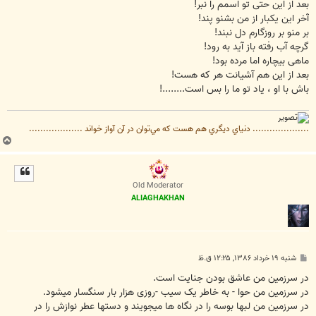
بعد از این حتی تو اسمم را نبر!
آخر این یکبار از من بشنو پند!
بر منو بر روزگارم دل نبند!
گرچه آب رفته باز آید به رود!
ماهی بیچاره اما مرده بود!
بعد از این هم آشیانت هر که هست!
باش با او ، یاد تو ما را بس است........!
.................... دنياي ديگري هم هست كه مي‌توان در آن آواز خواند ...................
ب
ا
ل
ا
Old Moderator
ALIAGHAKHAN
پ
شنبه ۱۹ خرداد ۱۳۸۶, ۱۲:۲۵ ق.ظ
س
ت
در سرزمین من عاشق بودن جنایت است.
در سرزمین من حوا - به خاطر یک سیب -روزی هزار بار سنگسار میشود.
در سرزمین من لبها بوسه را در نگاه ها میجویند و دستها عطر نوازش را در