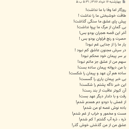
پ
چهارشنبه ۱۶ خرداد ۱۳۸۶, ۵:۳۱ ب.ظ
س
ت
روزگار اما وفا با ما نداشت!
طاقت خوشبختی ما را نداشت !
پیش پای عشق ما سنگی گذاشت!
بی گمان از مرگ ما پروا نداشت!
آخر این قصه هجران بودو بس!
حصرت و رنج فراوان بودو بس !
یار ما را از جدایی غم نبود!
در سرش مجنون عاشق کم نبود !
بر سر پیمان خود محکم نبود!
سهم من از عشق جز ماتم نبود!
با من دیوانه پیمان ساده بست!
ساده هم آن عهد و پیمان را شکست!
بی خبر پیمان یاری را گسست!
این خبر ناگه پشتم را شکست!
آن کبوتر عاقبت از بند رست!
رفت و با دلدار دیگر عهد بست!
از غمش با دودو دم همدم شدم!
باده نوش غصه او من شدم!
مست و مخمور و خراب از غم شدم!
ذره ، ذره آب گشتم ! کم شدم!
عشق من از من گذشتی خوش گذر!