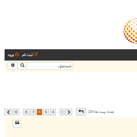
ثبت نام
ورود
جستجو
جستجو
صفحه
6
از
19
6
تعداد پست ها:221
…
…
19
8
7
5
4
1
قبلی
بعدی