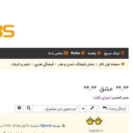
لینک سریع
راهنما
Rules
تماس با ما
صفحه اول تالار
بخش فرهنگ، تمدن و هنر
فرهنگي هنري
شعر و ادبيات
**.** عشق **.**
مدیر انجمن:
شوراي نظارت
جستجو
جستجوی پی
ارسال پست
پ
توسط
R@mtin
»
شنبه ۲۰ آبان ۱۳۸۵, ۱۲:۴۷ ب.ظ
س
Captain II