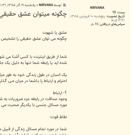
-
پ
توسط
NIRVANA
»
یک‌شنبه ۱۹ آذر ۱۳۸۵, ۱:۳۱ ب.ظ
NIRVANA
س
چگونه ميتوان عشق حقيقي 
پست:
98
ت
تاریخ عضویت:
پنج‌شنبه ۱۰ فروردین ۱۳۸۵,
۱۲:۲۱ ق.ظ
سپاس‌های دریافتی:
16 بار
عشق یا شهوت
چگونه می توان عشق حقیقی را تشخیص د
شما از طریق اینترنت با کسی آشنا می شو
شده اید یا رابطه شما تنها به دلیل یک ج
یک انسان در طول زنـدگی خـود به طور میانگین حداقل 4 مـرتبه عـاشق مـیشود. اما آیا واقعا هر 4 مرتبه، عشق او حقیقی است؟
احترام و ارتباط را بـاشما در میان مـی گ
1- ارتباط
وجود صداقت در رابطه جزء ضروریات به شما
مورد مسائل جنسی با یکدیگر صحبت می ک
نقاط قوت:
شما در مورد تمام مسائل زندگی از قبیل م