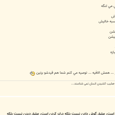
 مي لنگه
يش
سبه خاليش
يشن
ميشن
ازه
... همش الافيه ... توصيه مي کنم شما هم قيدشو بزنين
ه صلیب کشیدن انسان نمی شناسند...
است، عشق گوش دادن نيست بلكه درك كردن است، عشق ديدن نيست بلكه