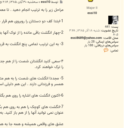
پ
توسط
essi10
»
سه‌شنبه ۳۰ آبان ۱۳۸۵, ۲:۱۴ ق.ظ
س
Major II
ت
مراحل زیر را به ترتیب انجام دهید . تا م
essi10
1-ابتدا کف دو دستتان را روبروی هم قرار دهید و دو انگشت میانی دست های چپ و راستتان را پشت به پشت هم بچسبانید.
پست:
441
تاریخ عضویت:
شنبه ۱۸ آذر ۱۳۸۵, ۳:۴۸
2-چهار انگشت باقی مانده را از نوک آنها به هم متصل کنید
ق.ظ
محل اقامت:
essi8689@yahoo.com
سپاس‌های ارسالی:
28 بار
3- به این ترتیب تمامی پنج انگشت به قرینه شان در دست دیگر متصل هستند
سپاس‌های دریافتی:
188 بار
ت
تماس:
م
ا
س
۴-سعی کنید انگشتان شصت را از هم جدا 
e
را ترک خواهند کرد.
s
s
i
5- مجددا انگشت های شصت را به هم متصل
1
0
همسر و فرزندانی دارند . این هم دلیلی است
6-اکنون انگشت های اشاره را روی هم بگذارید و انگشت های کوچک را از هم جدا کنید. انگشت کوچک نماد فرزندان شما است. دیر یا زود آنها ما را ترک می کنند تا به دنبال زندگی خودشان بروند.
7-انگشت های کوچک را هم به روی هم بگذا
عنوان نمی توانید آنها را از هم باز کنید.
عشق های واقعی همیشه و همه جا به هم 