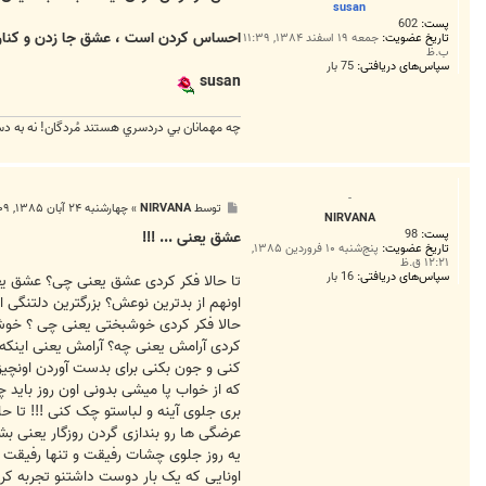
susan
پست:
602
احساس كردن است ، عشق جا زدن و كنار 
تاریخ عضویت:
جمعه ۱۹ اسفند ۱۳۸۴, ۱۱:۳۹
ب.ظ
سپاس‌های دریافتی:
75 بار
susan
چه مهمانان بي دردسري هستند مُردگان! نه به دست
-
پ
توسط
NIRVANA
»
چهارشنبه ۲۴ آبان ۱۳۸۵, ۱۰:۰۹ ب.ظ
NIRVANA
س
پست:
98
ت
عشق یعنی ... !!!
تاریخ عضویت:
پنج‌شنبه ۱۰ فروردین ۱۳۸۵,
۱۲:۲۱ ق.ظ
سپاس‌های دریافتی:
16 بار
تا حالا فکر کردی عشق یعنی چی؟ عشق یعن
اونهم از بدترین نوعش؟ بزرگترین دلتنگی
حالا فکر کردی خوشبختی یعنی چی ؟ خوشب
کردی آرامش یعنی چه؟ آرامش یعنی اینکه
کنی و جون بکنی برای بدست آوردن اونچی
که از خواب پا میشی بدونی اون روز باید چی
بری جلوی آینه و لباستو چک کنی !!! تا
عرضگی ها رو بندازی گردن روزگار یعنی 
یه روز جلوی چشات رفیقت و تنها رفیقت تنها
اونایی که یک بار دوست داشتنو تجربه ک