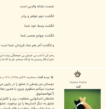
شصت نشانه والدین است
انگشت دوم خواهر و برادر
انگشت وسط خود شما
انگشت چهارم همسر شما
و انگشت آخر هم نماد فرزندان شما است
رحم کن تا شب بی جنبش بی حوصلگی پشت این پن
دارم از فکر رسیدن به تو آباد میشم ،تو بیا که باد 
پ
توسط
آشنا
»
سه‌شنبه ۳۰ آبان ۱۳۸۵, ۱۲:۱۰ ب.ظ
س
Rookie Poster
ت
دوستان من وصفی از عشق را در پایین می 
آشنا
صحبت میکنم منظورم چیزی با همین مفاهیم
("هوالمعشوق
عاشقان‌ انسانهايي‌ متفاوت‌، برتر و كامل‌تري
عشق‌ به‌ ديگر انسان‌ها را نيز بياموزد، عشق
در ميان‌شان‌ برقرار ساخت‌ و بقاي‌ انسان‌ را