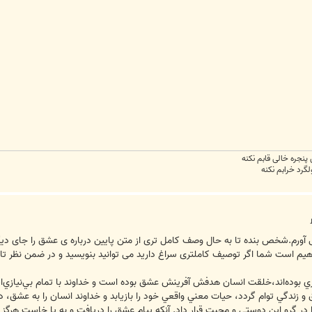
جره خالی قابم نکنه
ولگرد خرابم نکنه
آورم.شخص بنده تا به حال وصف کامل تری از متن پایین درباره ی عشق را جای دیگ
 است شما اگر توصیف کاملتری سراغ دارید می توانید بنویسید و در ضمن نظر تان در
‌ بوده‌اند،خلقت‌ انسان‌ هدفش‌ آفرينش‌ عشق‌ بوده‌ است‌ و خداوند با تمام‌ بي‌نيازي‌اش‌،
‌ و زندگي‌ توام‌ گردد، حيات‌ معني‌ واقعي‌ خود را بازيابد و خداوند انسان‌ را به‌ عشق‌،
 در گرو اين‌ دوستي‌ و محبت‌ قرار داد. آنكه‌ پيام‌ عشق‌ را دريافت‌ و به‌ پا خاست‌ هرگز