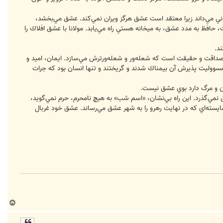
اني‌ مي‌داند زيرا معتقد است‌ عشق‌ هرگز ويران‌ نمي‌كند. عشق‌ مي‌بخشد،
افظ‌ به‌ مدد عشق‌، به‌ ميخانه‌ هستي‌ راه‌ مي‌يابد. مولانا با عشق‌ افلاك‌ را
ند.
صداقت‌ و حقيقت‌ است‌ كه‌ شعله‌ور و شعله‌ورترش‌ مي‌سازد. ايمان‌، اميد و
مسووليت‌ پذيرش‌ آن‌ بيمناك‌ شدند و گريختند و تنها انسان‌ بود كه‌ جرات‌
‌ و مرگ‌ دارد بوي‌ عشق‌ نيست‌.
نمي‌گذرد. اين‌ راه‌ بي‌نشان‌، «اسم‌ شب‌» به‌ هيچ‌ نامحرم‌، حرم‌ نمي‌گويد،
سته‌اي‌ كه‌ در نهايت‌ رهرو را به‌ شهر عشق‌ مي‌رساند. عشق‌ خود غربال‌
ب
ا
ل