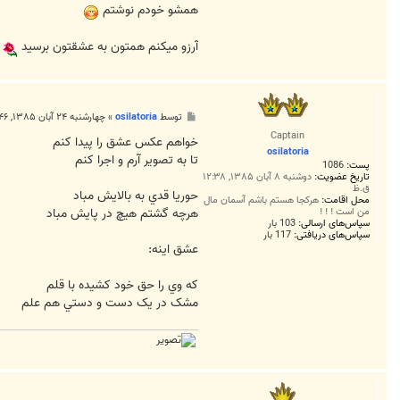
همشو خودم نوشتم
آرزو میکنم همتون به عشقتون برسید
پ
توسط
osilatoria
»
چهارشنبه ۲۴ آبان ۱۳۸۵, ۱۰:۴۶ ب.ظ
س
Captain
ت
خواهم عکس عشق را پيدا کنم
osilatoria
تا به تصوير آرم و اجرا کنم
پست:
1086
تاریخ عضویت:
دوشنبه ۸ آبان ۱۳۸۵, ۱۲:۳۸
ق.ظ
حوريا قدي به بالايش مباد
محل اقامت:
هرکجا هستم باشم آسمان مال
هرچه گشتم هيچ در پايش مباد
من است ! ! !
سپاس‌های ارسالی:
103 بار
سپاس‌های دریافتی:
117 بار
عشق اينه:
که وي را حق خود کشيده با قلم
مشک در يک دست و دستي هم علم