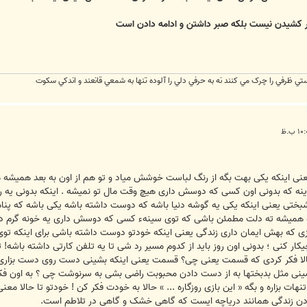
كشيدن نيست بلكه صبر داشتن و ادامه دادن است
ي ظرفي را چرک مي کنند نه به حرفي دلي را آلوده تنها به شمعي قانعند و اندکي سکوت
ی اینکه یکی بهت بگه از رنگ لباست خوشش میاد و تو هم از اون به بعد همیشه هم
 اینه که بدونی اون کسی که دوسش داری هیچ وقت مال تو نمیشه . اینکه بدونی یه 
ختی یعنی اینکه یکی یه گوشه دنیا باشه که دوست داشته باشه یکی باشه که پناه
 همیشه ته دلت مطمئن باشی که توی سینهء کسی که دوسش داری یه خونه گرم داری
زی که بهش ایمان داری زندگی یعنی اینکه خودتو دوست داشته باشی برای اینکه
کار کنی ؛ بدونی اون روز باید از کدوم مسیر رد شی تا یه تلفن کارتی داشته باشه! تا 
 حالا فکر کردی که قسمت یعنی چی؟ قسمت یعنی اینکه بشینی دست روی دست بزاری 
بشینی مثل بدبختها به از دست دادن محبوبت راضی بشی به سرنوشت چی ؟ به اون ف
ت بزاره و بگه « این بازی روزگاره ... » حالا به خودت فکر کن ! خودتو تا حالا معنی ک
ردن زندگی همانند دریاچه ایست که گاهی خشک و گاهی در تلاطم است.