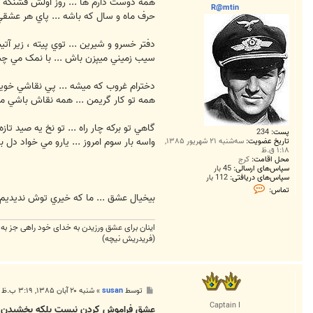
ت
همه دوست دارم ها ... روز اولش قشنگه
R@mtin
حرف ماه و سال که باشه ... پاي هر عشقي
دفتر خسرو و شيرين ... توي پيته ، زير آت
سيب زميني ميپزن باش ... با نمک مي چ
دخترام غروب که ميشه ... پي نقاشي خو
همه تو کار گريمن ... همه نقاش باشي 
گاهي تو برکه چار راه ... تو نخ يه صيد تازه
پست:
234
واسه بار سوم امروز ... يارو مي خواد دل بب
تاریخ عضویت:
سه‌شنبه ۲۱ شهریور ۱۳۸۵,
۱:۱۸ ق.ظ
محل اقامت:
کرج
سپاس‌های ارسالی:
45 بار
سپاس‌های دریافتی:
112 بار
ت
تماس:
م
بيخيال عشق ... ما که خيري توش نديديم 
ا
س
R
اینان برای عشق ورزیدن به خدای خود راهی جز ب
@
(فریدریش نیچه)
m
t
i
n
پ
توسط
susan
»
شنبه ۲۰ آبان ۱۳۸۵, ۳:۱۹ ب.ظ
س
Captain I
ت
عشق فراموش كردن نيست بلكه بخشيدن 