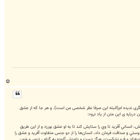
ب
ا
ل
ا
ری ندیده ام(البته این صرفا نظر شخصی من است). و هر جا که از عشق
باره ی این متن از یاد نرود:
 انساني‌ آفريد تا وي‌ را ستايش‌ كند تا به‌ او عشق‌ بورزد و از اين‌ طريق‌
 دوستي‌ و صداقت‌ فرمان‌ داد، انسان‌ها را از دو جنس‌ متفاوت‌ آفريد و عشق‌ را
 نيفتاد و فرو نشكست‌، هرگز دست‌ و دامنش‌ آلوده‌ به‌ گناه‌ ، تزوير و خون‌