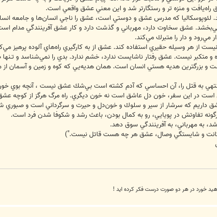
‌ راه‌يافت‌ و منزه ‌تر و رستگارتر شد و اين‌ معني‌ عشق‌ واقعي‌ است‌.
ند. لئوپوسكاليا كه‌ مدرس‌ عشق‌ و دوستي‌ است‌، عشق‌ را ناجي‌ انسان‌ها و جامعه‌ انس
مي‌بخشد. عشق‌ سخاوت‌ دارد، مهرباني‌ و گذشت‌ دارد و كار عشق‌ آفرينندگي‌ مدام‌ است‌، ح
مي‌رود و دار را متبرك‌ مي‌كند.
ست‌ از هر وسيله‌ حقيري‌ استفاده‌ كند. عشق‌ از به‌ كارگيري‌ راه‌هاي‌ آلوده‌ پرهيز مي‌ك
و متكبر نيست‌. عشق‌ رفتار ناشايست‌ ندارد، خشم‌ ندارد. بدي‌ را نمي‌شناسد و تـنها 
‌ و بزرگترين‌ هديه‌ هستي‌ انسان‌ است‌. همان‌ هديه‌يي‌ كه‌ كوه‌ و زمين‌ و آسمان‌ از 
تهي‌ به‌ قتل‌ را، آن‌ احساسي‌ كه‌ آدم‌ كشته‌ است‌ بي‌شك‌ عشق‌ نيست‌ ، آنچه‌ بوي‌ خون
 است‌ در اين‌ سفر، خون‌ دل‌ عاشق‌ است‌ نه‌ خون‌ ديگري‌. راه‌ مرگ‌ هرگز از كوچه‌ عشق‌ 
‌ داريم‌ كه‌ سرشار از سير و سلوك‌ و خون‌دل‌ و حيرت‌ و سرگرداني‌ است‌ و صبوري‌ شاي
گونه‌ تفاوتش‌ در پويايي‌، رو به‌ كمال‌ بودن‌، باعث‌ رشد و شكوفا شدن‌ فرد است‌.
شد، به‌ مهرباني‌، به‌ آفرينندگي‌ سوق‌ دهد.
متانت‌ و شايستگي‌ وصال‌، عشق‌ هر چه‌ هست‌ قاتل‌ نيست‌.")
ید خورد در هر دو صورت درست فکر کرده اید !