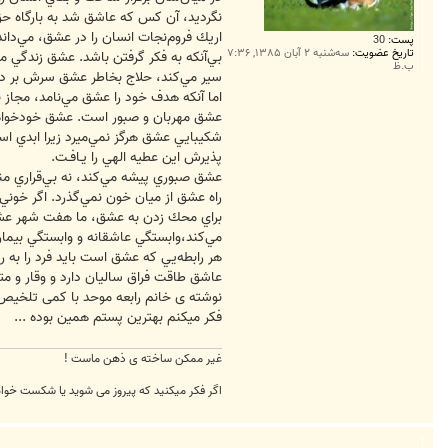
نگرديد، آن‌ كس‌ كه‌ عاشق‌ شد به‌ بارگاه‌ حق
اريك‌ فروم‌نجات‌ انسان‌ را در عشق‌، مي‌دا
پست:
30
تاریخ عضویت:
سه‌شنبه ۲ آبان ۱۳۸۵, ۷:۳۶
بي‌آنكه‌ به‌ فكر گرفتن‌ باشد. عشق‌ زندگي‌ 
ب.ظ
سير مي‌كند، حلاج‌ بخاطر عشق‌ سرش‌ بر دار 
اما آنكه‌ هدف‌ خود را عشق‌ مي‌نامد، مجاز ني
عشق‌ مهربان‌ و صبور است‌. عشق‌ خودخواه‌ 
شكيبايي‌ عشق‌ هرگز نمي‌ميرد زيرا ابدي‌ است
پذيرش‌ اين‌ عطيه‌ الهي‌ را يـافـت‌.
عشق‌ صبوري‌ پيشه‌ مي‌كند، نه‌ بي‌قراري‌ من
راه‌ عشق‌ از ميان‌ خون‌ نمي‌گذرد. اگر خوني‌
براي‌ محك‌ زدن‌ به‌ عشق‌، ما هفت‌ شهر عشق
مي‌كند،وابستگي‌ عاشقانه‌ و وابستگي‌ بيمار
هر رابطه‌يي‌ كه‌ عشق‌ است‌ بايد فرد را به‌ ر
عاشق‌ طاقت‌ فراق‌ ساليان‌ دارد و وقار و 
نوشته ی خانم رابعه موحد با کمی تلخیص
فکر میکنم بهترین پستم همین بوده ...
غیر ممکن ساخته ی ذهن ماست !
اگر فکر میکنید که پیروز می شوید یا شکست خواه