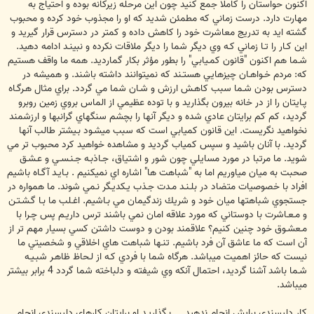
اكنون حواستان را كاملا جمع كنيد چون اين مرحله زيركانه بوده و احتياج به
مهارت دارد. درست زماني كه مطمئن شديد كه او را مجذوب خود كرده و محبوب
گشته ايد به تدريج معاشرت خود را كاهش داده و كمتر در دسترس قرار گيريد و
اين كـار را تـا زماني كـه وي ديگر شما را ديگر ملاقات نكرده و نبينـد ادامه دهيد.
شـما هم اكنون "قانون كمـيابي" را بطور مؤثر بكار گمارديد. همه ما واقف هستيم
كه: مردم خـواهـان چيزهايي هستـند كه نميتوانند داشته باشند. و هميشه در
دسترس بودن شـما سبب كاهـش ارزش و شـان شما مي گردد. براي مثال هـرگـاه
پـايتان را از در خانه بيرون بگذاريد و با توده عظيمي از الماس بروي زمين روبرو
گرديد، كم كم برايتان عادي شده و ديگر آنها را بچشم سنگهاي گرانبها و ارزشمند
نخواهيد نگريست. اين قانون كميابي است كه سبب ميشـود بـيشتر طالب آنها
گرديد. با آنان باشيد و سپس كمياب گرديد و مشاهده خواهيد كرد محبوب تر مي
شويد. ما مرتبا در مورد مسايلي چون شور و اشتياق، جـاذبـه جـنـسـي و عـشـق
صحبت به ميان مياوريم اما به "شباهت ها" اشاره اي نميكنيم . بـايـد آگـاه باشيم
افراد با خصوصيات متضاد در بلـنـد مـدت جـذب يـكديـگر نـمي شوند. ما همواره در
جستجوي شباهتها ميان خود و شريك زندگيمان مي بـاشيم. اغـلب ما بـا گـشـتـن
و مـعـاشرت با دوستاني كه مورد علاقه امان نمي باشند ترس داريـم پس چـرا با
مـعشـوق خود چنين كنيم؟ علاقمند بودن و دوست داشتن كسي بسيار مهم تر از
آن است كه ما عاشق آن فرد باشيم. تنـها شباهت هاي اخلاقي و شخصيتي ما
نيست كه حائز اهميت ميباشد. هرگاه شما با فردي كـه از لـحاظ ظاهـر شبـيـه
شـما باشد آشنا گرديد، احتمال آنكه وي شيفته و دلباخته شما گردد 4 برابر بيشتر
ميباشد.
كار دلپسندي برايش انجام ندهيد.... بـگذاريـد او برايتان كارهاي دلپسندي انجام