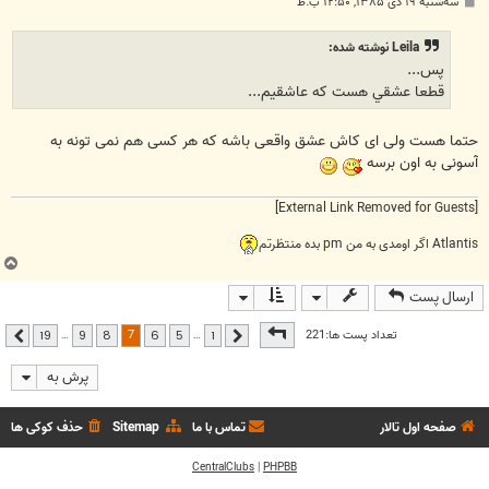
پ
سه‌شنبه ۱۹ دی ۱۳۸۵, ۱۲:۵۰ ب.ظ
س
ت
Leila نوشته شده:
پس...
قطعا عشقي هست كه عاشقيم...
حتما هست ولی ای کاش عشق واقعی باشه که هر کسی هم نمی تونه به
آسونی به اون برسه
[External Link Removed for Guests]
Atlantis اگر اومدی به من pm بده منتظرتم
ب
ا
ارسال پست
ل
ا
صفحه
7
از
19
7
تعداد پست ها:221
…
…
19
9
8
6
5
1
قبلی
بعدی
پرش به
صفحه اول تالار
تماس با ما
Sitemap
حذف کوکی ها
CentralClubs
|
PHPBB