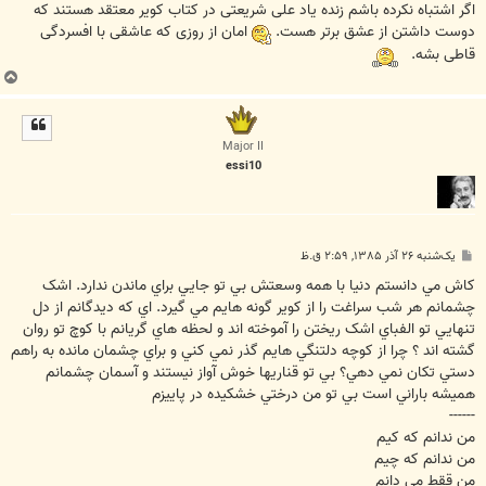
ت
اگر اشتباه نکرده باشم زنده یاد علی شریعتی در کتاب کویر معتقد هستند که
دوست داشتن از عشق برتر هست.
امان از روزی که عاشقی با افسردگی
قاطی بشه.
ب
ا
ل
ا
Major II
essi10
پ
یک‌شنبه ۲۶ آذر ۱۳۸۵, ۲:۵۹ ق.ظ
س
ت
کاش مي دانستم دنيا با همه وسعتش بي تو جايي براي ماندن ندارد. اشک
چشمانم هر شب سراغت را از کوير گونه هايم مي گيرد. اي که ديدگانم از دل
تنهايي تو الفباي اشک ريختن را آموخته اند و لحظه هاي گريانم با کوچ تو روان
گشته اند ؟ چرا از کوچه دلتنگي هايم گذر نمي کني و براي چشمان مانده به راهم
دستي تکان نمي دهي؟ بي تو قناريها خوش آواز نيستند و آسمان چشمانم
هميشه باراني است بي تو من درختي خشکيده در پاييزم
------
من ندانم که کيم
من ندانم که چيم
من ققط مي دانم