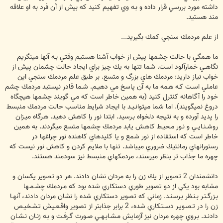
داشته مورد بررسي قرار داده و بـه وي تفهيم كنيد كه بيش از آن فرد به او علاقه
مند هستيد.
از علم مردمك سنجي كمك بگيريد...
ما هـمگي با حالت چشمها پيش از خواب آشنا هستيم وقتي بـه آنها مينگريم
نگاهـي خمارآلود است. شما تنها به يك چيز براي ايجاد حالت چشمان پيش از
خواب نياز داريد: مردمك هاي بزرگ و متسع. بر طبق علم مردمك سنجي اين
عاملي اسـت كـه هـمه ما به آن پاسخ مي دهيـم. شـما قادر نيستيد مردمك چشم
خود را آگاهانه كنترل كنيد (به همين خاطر است كه مي گويند چشمها هيچگاه
دروغ نميگويند). اما شما ميتوانـيـد با ايجاد شرايط مناسب حالت مردمك منبسط
را پديد آورده و به نتيجه دلخواه بـرسيد. ابتدا نور را كاهش دهيد. هـرگاه ميـزان
روشـنـايـي و نـور مـحيـط كاهـش يابد مردمك چشمها متسع ميگردند. به همين
خاطر است كه استفاده از نور شمع و يا كليدهاي كاهنده نور چراغها در
رستورانهاي رمانتيك ضروري ميباشد. تنها با ملايم كردن و كاهش نور نيست كه
چهره ما جذاب تر بنظر ميرسند، مردمكهاي منبسط نيز سودمند هستند.
دانشمندان 2 تصوير از يك زن را به مردان نشان دادند. هر دو تصوير يكسان و
مشابه بود يكي از دو تصوير طوري دستكاري شده بود كه مـردمك چشـمـها
بـزرگـتـر بـنـظر بـرسنـد. زماني كه تصوير دستكاري شده را نشان مردان دادند، آنهـا
زن را در تـصـويـر دسـتـكاري شده، 2 برابر جذابتر از تصوير واقـعـيـش تـشـخيـص
دادنـد. بـروي چهره مردان نيز آزمايش مـشـابـهـي صـورت گـرفـت و بـه زنـان نـشـان