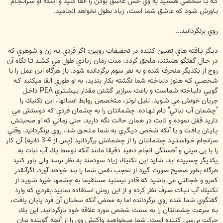
كـه بـا شخصي هستيد به وي حس عاشق بودن را القا كنيد و اينكه او سـرانـجـام
بـاورش شـود كه عاشق شما است، زياد بطول نخواهد انجاميد.
روي برنگردانيد...
ديـگر يـافته هاي تعيين كننده در تحقيقات روبين: اگر فردي بـه زن و شوهري كه
در حـال گفتگو هستند، ملحق گردد، مدت زمان زيادي طول مي كـشـد تـا نگاه آن
زوج از يكديگر منحرف شده و به نفر سوم برگردانده شود. باز هرگاه اين عمل را با
شـخصـي كـه هنوز دلباخته شما نگشته بكار بنديد، به او طوري القا ميكنيد كـه
گويي دلبـاخته شماست و باعث سرازير گشتن مقدار بـيـشـتـري PEA داخـل
جريان خونش مي شـويد. لئيل لونـز، مـتخصص روابط انسانها، اين تكنيك را
"چشمان آب نباتي" نـام نـهـاده. چشمانتان را به چشمان فردي كه دوستش مي
داريد قفل نموده و ثابت در همان حالت نگه داريد. حتي زماني كه او صحبتـش
پـايـان يـافـت و يا آنكه شخص ديـگـري به شما مـلـحـق شد، روي برنگردانيد. وقتي
سرانجام خـواسـتـيـد چشمانتان را از چشمانش برگردانيد (پس از 4-3 ثانيه) آن كار
را با بي ميلي و آهستگي انجام دهيد دقيقا مانند آنكه توسط يك آب نبات به
يكديگر چسبيده ايد. شايد اين تكنيك زياد سودمند به نظر نرسد ولي باور كنيد
هرگاه بطور صحيح صورت گيرد از تعجب نفس شما را بند خواهد آورد. اگرآنقدر
كمرو و خجالتي مي باشيد كه قادر نيستيد مستقيما به چشمها خيره شـويـد از
تكنيك آب نـبـات صـرف نظر كرده و از اين روش استفاده نماييد.بفردي كه وارد
گفتگوي شما شده روي برگردانده اما به محض آنكه سخنان آن فرد پايان يافت،
بـه سرعت چشمانتان را به سمت شخص مورد علاقه خود بازگردانيد. اين يك
حركت بررسي كنـنده است. شما ميـخواهيد واكنش وي را از آنچه گوينده بيان