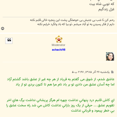
که تويي شاه بيت
غزل زندگيم
رحم کن تا شب بی جنبش بی حوصلگی پشت این پنجره خالی قابم نکنه
دارم از فکر رسیدن به تو آباد میشم ،تو بیا که باد ولگرد خرابم نکنه
ب
ا
ل
ا
Moderator
achachi98
پ
یک‌شنبه ۲۶ آذر ۱۳۸۵, ۲:۴۷ ب.ظ
س
ت
عاشق شدم، از شوق می گفتم به فرياد از هر چه غير از عشق باشد گشتم آزاد
اما چه آسان عشق من دادی تو بر باد نام مرا هم تا كنون بردی تو از ياد
اي کاش قلبم درد پنهاني نداشت چهره ام هرگز پريشاني نداشت برگ هاي اخر
تقويم عشق ... حرفي از يک روز باراني نداشت کاش مي شد راه سخت عشق را
بي خطر پيمود و قرباني نداشت