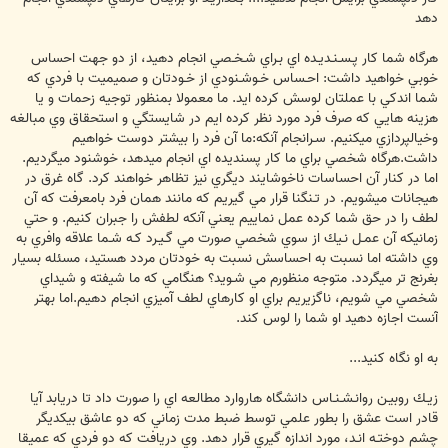
دهد
هرگاه شما كار پـسـنـديـده اي بـراي شـخـصي انجام دهيد، از دو جهت احساس
خوبي خواهيد داشت: احـساس خـوشـنودي از خـودتان و صميميت با فردي كه
شما اندكي با عملتان لوسش كرده ايد. ما معمولا بمنظور توجيه زحمات و يا
هزينه هايي كه صرف فرد مورد نظر كرده ايم در شايستگي و استحقاق وي مبالغه
وخيالپردازي ميكنيم. سـرانجام آنكه:ما آن فرد را بيشتر دوست خواهيم
داشت.هرگاه شخصي براي ما كار پسنديده اي انجام ميدهد، خوشنود ميگرديم.
اما در كنار آن احساسات ناخوشايند ديگري نيز تظاهر خواهند كرد. گاه غرق در
هيجانات ميشويم. در تـنگنا قرار مي گيريم كه مانند همان فرد بامعرفت كه آن
لطف را در حق شما كرده عمل نماييم يعني آنكه لطفش را جبران كنيم. و حتي
زمانيكه آن عمـل نـيك از سوي شخصي صورت مي گـيـرد كـه شـما علاقه وافري به
وي داشته اما نسبت به احساسش نسبت به خودتان مردد هستيد، مسئله بسيار
بغرنج تر ميگردد. متوجه منظورم مي شـويد؟ هنگامي كه ما شيفته و شيداي
شخصي مي شويم، ناگزيريم براي او كارهاي لطف آميزي انجام دهيم.اما بهتر
آنست اجازه دهيد او شما را لوس كند.
به او نگاه كنيد...
زيـك روبيـن روانـشـنـاس دانشگاه هاروارد مطالعه اي را صورت داد تا دريابد آيا
قادر است عشق را بطور علمي توسط ضبط مدت زماني كه دو عاشق بيكديگر
چشم دوختـه انـد، مورد اندازه گيري قرار دهد. وي دريافت كه دو فردي كه عميقا