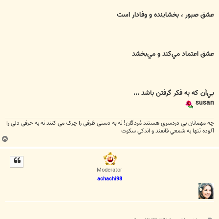
عشق صبور ، بخشاينده و وفادار است
عشق اعتماد مي‌كند و مي‌بخشد
بي‌آن كه به فكر گرفتن باشد ...
susan
چه مهمانان بي دردسري هستند مُردگان! نه به دستي ظرفي را چرک مي کنند نه به حرفي دلي را
آلوده تنها به شمعي قانعند و اندکي سکوت
ب
ا
ل
ا
Moderator
achachi98