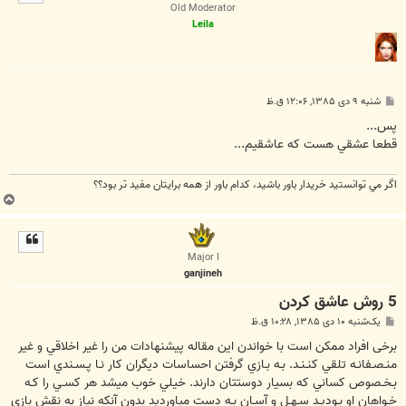
ا
Old Moderator
Leila
پ
شنبه ۹ دی ۱۳۸۵, ۱۲:۰۶ ق.ظ
س
ت
پس...
قطعا عشقي هست كه عاشقيم...
اگر مي توانستيد خريدار باور باشيد، كدام باور از همه برايتان مفيد تر بود؟؟
ب
ا
ل
ا
Major I
ganjineh
5 روش عاشق كردن
پ
یک‌شنبه ۱۰ دی ۱۳۸۵, ۱۰:۲۸ ق.ظ
س
ت
برخی افراد ممكن است با خواندن اين مقاله پيشنهادات من را غير اخلاقي و غير
منـصـفانـه تلقي كنـنـد. بـه بـازي گرفتن احساسات ديگران كار نـا پـسـندي است
بـخـصوص كساني كه بسيار دوستتان دارند. خيلي خوب ميشد هر كسـي را كـه
خـواهان او بـوديـد سـهـل و آسـان بـه دست مياورديد بدون آنكه نياز به نقش بازي