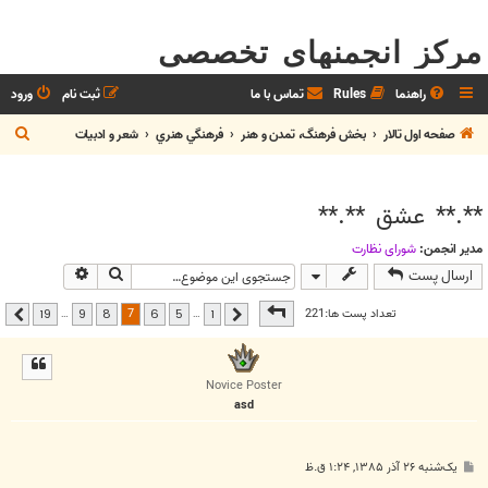
مرکز انجمنهای تخصصی
راهنما
Rules
تماس با ما
ثبت نام
ورود
ج
صفحه اول تالار
بخش فرهنگ، تمدن و هنر
فرهنگي هنري
شعر و ادبيات
س
ت
**.** عشق **.**
ج
و
مدیر انجمن:
شوراي نظارت
جستجو
جستجوی پیشر
ارسال پست
صفحه
7
از
19
7
تعداد پست ها:221
…
…
19
9
8
6
5
1
قبلی
بعدی
Novice Poster
asd
پ
یک‌شنبه ۲۶ آذر ۱۳۸۵, ۱:۲۴ ق.ظ
س