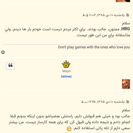
پ
یک‌شنبه ۱۰ دی ۱۳۸۵, ۱۱:۰۴ ق.ظ
س
ت
سلام
HRG
, ممنون. جالب بودند. براي اکثر مردم درست است خودم بار ها ديدم. ولي
متاسفانه براي من اين طور نيست.
Don't play games with the ones who love you
ب
ا
ل
ا
Major
behnaz
پ
یک‌شنبه ۱۰ دی ۱۳۸۵, ۱۲:۲۵ ب.ظ
س
ت
سلام
جالب بود و خیلی هم قبولش دارم. راستش بعضیاشو بدون اینکه بدونم قبلا
انجام دادم و نتیجه داده ولی قبول کن که برای همه کارساز نیست. من بیشتر
سعی دارم از تله پاتی استفاده کنم.