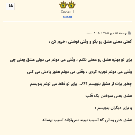
ل
ا
Captain I
susan
پ
جمعه ۱۵ دی ۱۳۸۵, ۸:۱۵ ب.ظ
س
ت
گفتی معنی عشق رو بگو و وقتی نوشتی ،خبرم کن :
برای تو بهتره عشق رو معنی نکنم ، وقتی می دونم می دونی عشق یعنی چی
وقتی می دونم تجربه کردی ، وقتی می دونم هنوز یادش می کنی
چطور برات از عشق بنویسم ؟؟؟... برای تو فقط می تونم بنویسم
عشق یعنی سوختن یک قلب
و برای دیگران بنویسم :
عشق حتي زماني كه آسيب ببيند نمي‌تواند آسيب برساند