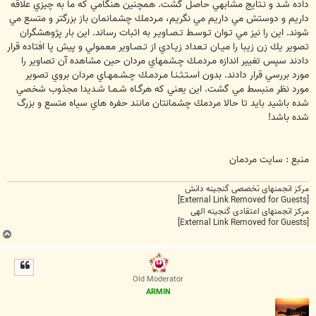
داده شـد و نـتايج مشابهي حاصل گشت. همچنين هنگامي كه ما به چيزي علاقه
داريم و دوستش مي داريم مي نگريم، مـردمك چشمانمان باز بزرگتر و متسع مي
شوند. اين را نيز مي تـوان تـوسـط تـصـاويـر به اثبات رساند. اين بار پژوهشگران
تصوير يك زن زيبا را ميـان تـعداد زيـادي از تـصـاوير معمولي و پيش پا افتاده قرار
دادند سپس تغيير اندازه مـردمـك چـشمهاي مردان حين مشاهده آن تصاوير را
مورد بررسي قرار دادند. بدون اسـتـثـنـا مـردمـك چـشـمهـاي مردان بروي تصوير
مورد نظر منبسط مي گشت. اين يعني كه هرگـاه شـمـا شـديدا مجذوب شخصي
شده باشيد بايد تا حالا مردمك چشمانتان مانند حفره هاي سياه متسع و بزرگ
شده باشد!
منبع : سايت مردمان
مرکز انجمنهای تخصصی گنجینه دانش
[External Link Removed for Guests]
مرکز انجمنهای اعتقادی گنجینه الهی
[External Link Removed for Guests]
ب
ا
ل
ا
Old Moderator
ARMIN