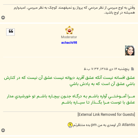
وقتي به اوج ميرسي از نظر مردمي که پرواز رو نميفهمند کوچک به نظر ميرسي. اميدوارم
هميشه در اوج باشيد.
ب
ا
ل
ا
Moderator
achachi98
پ
پنج‌شنبه ۱۴ دی ۱۳۸۵, ۷:۳۴ ب.ظ
س
ت
عشق افسانه نيست آنکه عشق آفريد ديوانه نيست عشق آن نيست که در کنارش
باشي عشق آن است که به يادش باشي
مـــــرا آمــــوخـتــــي آواره باشـــم بـه درگــاه جنــون بيچــاره باشـــم تو خورشيدي مدار
عشق با توست مـــرا بگـــــذار تـا سيــــاره باشـــم
[External Link Removed for Guests]
Atlantis اگر اومدی به من pm بده منتظرتم
ب
ا