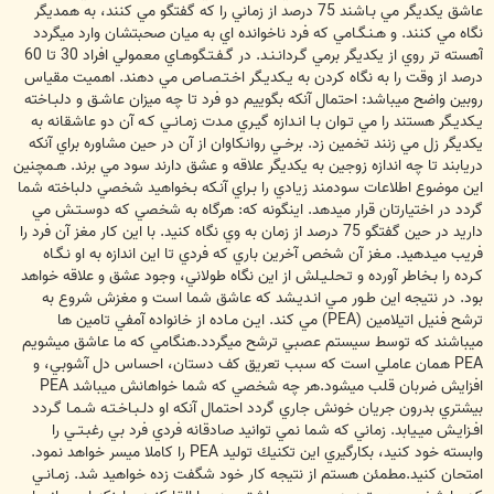
عاشق يكديگر مي بـاشند 75 درصد از زماني را كه گفتگو مي كنند، به همديگر
نگاه مي كنند. و هـنـگـامي كه فرد ناخوانده اي به ميان صحبتشان وارد ميگردد
آهسته تر روي از يكديگر برمي گـردانـنـد. در گـفـتـگوهـاي معمولي افراد 30 تا 60
درصد از وقت را به نگاه كردن به يـكديـگر اخـتـصـاص مي دهند. اهميت مقياس
روبين واضح ميباشد: احتمال آنكه بگوييم دو فرد تا چه ميزان عاشـق و دلبـاخته
يـكديـگر هستند را مي تـوان بـا انـدازه گيـري مـدت زمـانـي كـه آن دو عاشقانه به
يكديگر زل مي زنند تخمين زد. برخـي روانـكاوان از آن در حين مشاوره براي آنكه
دريابند تا چه اندازه زوجين به يكديگر علاقه و عشق دارند سود مي برند. هـمچنين
اين موضوع اطلاعات سودمند زيادي را بـراي آنـكه بـخواهيد شخصي دلباخته شما
گردد در اختيارتان قرار ميدهد. اينگونه كه: هرگاه به شخصي كه دوسـتـش مي
داريد در حين گفتگو 75 درصد از زمان به وي نگاه كنيد. با اين كار مغز آن فرد را
فريب ميـدهيد. مـغز آن شخص آخرين باري كه فردي تا اين اندازه به او نـگـاه
كـرده را بـخاطر آورده و تـحلـيـلش از اين نگاه طولاني، وجود عشق و علاقه خواهد
بود. در نتيجه اين طـور مـي انـديـشد كه عاشق شما است و مغزش شروع به
ترشح فنيل اتيلامين (PEA) مي كند. ايـن مـاده از خانواده آمفي تامين ها
ميباشند كه توسط سيستم عصبي ترشح ميگردد.هنگامي كه ما عاشق ميشويم
PEA همان عاملي است كه سبب تعريق كف دستان، احساس دل آشوبي، و
افزايش ضربان قلب ميشود.هر چه شخصي كه شما خواهانش ميباشد PEA
بيشتري بدرون جريان خونش جاري گردد احتمال آنكه او دلـبـاخـتـه شـمـا گـردد
افـزايـش ميـيابد. زماني كه شما نمي توانيد صادقانه فردي فرد بي رغبـتـي را
وابسته خود كنيد، بكارگيري اين تكنيك توليد PEA را كاملا ميسر خواهد نمود.
امتحان كنيد.مطمئن هستم از نتيجه كار خود شگفت زده خواهيد شد. زمـانـي