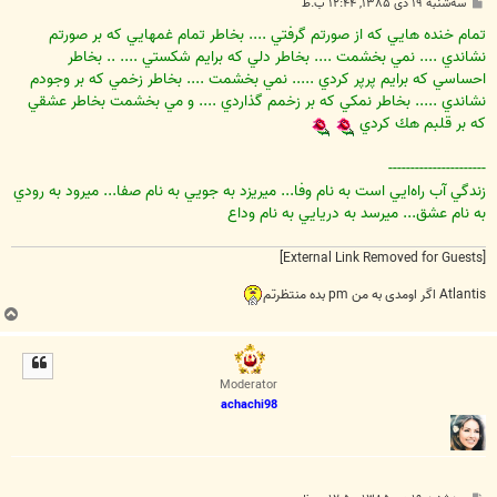
پ
سه‌شنبه ۱۹ دی ۱۳۸۵, ۱۲:۴۴ ب.ظ
س
ت
تمام خنده هايي كه از صورتم گرفتي .... بخاطر تمام غمهايي كه بر صورتم
نشاندي .... نمي بخشمت .... بخاطر دلي كه برايم شكستي .... .. بخاطر
احساسي كه برايم پرپر كردي ..... نمي بخشمت .... بخاطر زخمي كه بر وجودم
نشاندي ..... بخاطر نمكي كه بر زخمم گذاردي .... و مي بخشمت بخاطر عشقي
كه بر قلبم هك کردي
----------------------
زندگي آب راه‌ايي است به نام وفا... ميريزد به جويي به نام صفا... ميرود به رودي
به نام عشق... ميرسد به دريايي به نام وداع
[External Link Removed for Guests]
Atlantis اگر اومدی به من pm بده منتظرتم
ب
ا
ل
ا
Moderator
achachi98