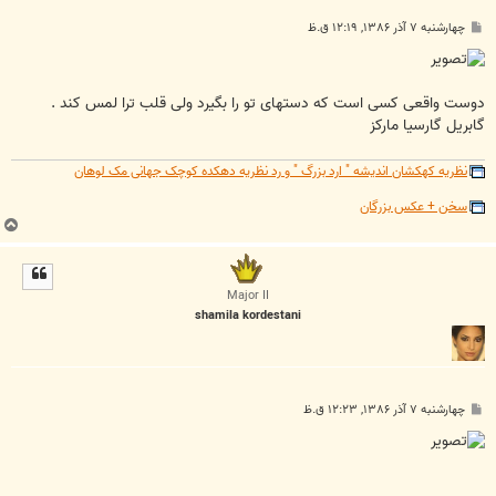
پ
چهارشنبه ۷ آذر ۱۳۸۶, ۱۲:۱۹ ق.ظ
س
ت
دوست واقعی کسی است که دستهای تو را بگیرد ولی قلب ترا لمس کند .
گابريل گارسيا مارکز
نظریه کهکشان اندیشه " ارد بزرگ " و رد نظریه دهکده کوچک جهانی مک لوهان
سخن + عکس بزرگان
ب
ا
ل
ا
Major II
shamila kordestani
پ
چهارشنبه ۷ آذر ۱۳۸۶, ۱۲:۲۳ ق.ظ
س
ت