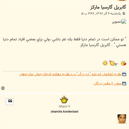
گابريل گارسيا مارکز
پ
یک‌شنبه ۴ آذر ۱۳۸۶, ۴:۳۸ ب.ظ
س
ت
" تو ممكن است در تمام دنيا فقط يك نفر باشي ،‌ولي براي بعضي افراد تمام دنيا
هستي " . گابريل گارسيا مارکز
نظریه کهکشان اندیشه " ارد بزرگ " و رد نظریه دهکده کوچک جهانی مک لوهان
سخن + عکس بزرگان
ب
ا
ل
ا
Major II
shamila kordestani