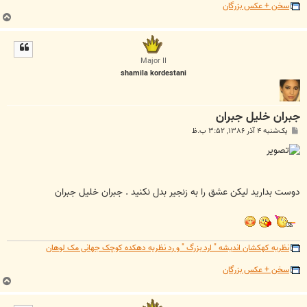
سخن + عکس بزرگان
ب
ا
ل
ا
Major II
shamila kordestani
جبران خلیل جبران
پ
یک‌شنبه ۴ آذر ۱۳۸۶, ۳:۵۲ ب.ظ
س
ت
دوست بدارید لیکن عشق را به زنجیر بدل نکنید . جبران خلیل جبران
نظریه کهکشان اندیشه " ارد بزرگ " و رد نظریه دهکده کوچک جهانی مک لوهان
سخن + عکس بزرگان
ب
ا