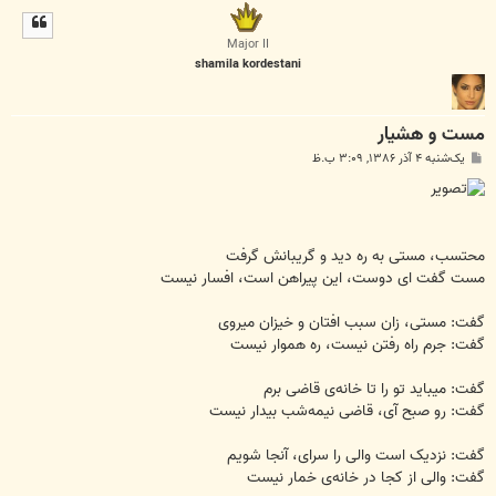
ل
ا
Major II
shamila kordestani
مست و هشیار
پ
یک‌شنبه ۴ آذر ۱۳۸۶, ۳:۰۹ ب.ظ
س
ت
محتسب، مستی به ره دید و گریبانش گرفت
مست گفت ای دوست، این پیراهن است، افسار نیست
گفت: مستی، زان سبب افتان و خیزان میروی
گفت: جرم راه رفتن نیست، ره هموار نیست
گفت: میباید تو را تا خانه‌ی قاضی برم
گفت: رو صبح آی، قاضی نیمه‌شب بیدار نیست
گفت: نزدیک است والی را سرای، آنجا شویم
گفت: والی از کجا در خانه‌ی خمار نیست