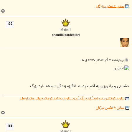
سخن + عکس بزرگان
ب
ا
ل
ا
Major II
shamila kordestani
پ
چهارشنبه ۷ آذر ۱۳۸۶, ۱۲:۳۰ ق.ظ
س
ت
دشمنی و پادورزی به آدم خردمند انگیزه زندگی میدهد .ارد بزرگ
نظریه کهکشان اندیشه " ارد بزرگ " و رد نظریه دهکده کوچک جهانی مک لوهان
سخن + عکس بزرگان
ب
ا
ل
ا
Major II