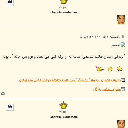
ل
ا
Major II
shamila kordestani
پ
یک‌شنبه ۴ آذر ۱۳۸۶, ۴:۲۳ ب.ظ
س
ت
" زندگی انسان مانند شبنمی است که از برگ گلی می لغزد و فرو می چکد " . بودا
نظریه کهکشان اندیشه " ارد بزرگ " و رد نظریه دهکده کوچک جهانی مک لوهان
سخن + عکس بزرگان
ب
ا
ل
ا
Major II
shamila kordestani