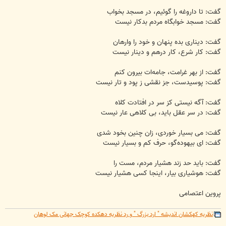
گفت: تا داروغه را گوئیم، در مسجد بخواب
گفت: مسجد خوابگاه مردم بدکار نیست
گفت: دیناری بده پنهان و خود را وارهان
گفت: کار شرع، کار درهم و دینار نیست
گفت: از بهر غرامت، جامه‌ات بیرون کنم
گفت: پوسیدست، جز نقشی ز پود و تار نیست
گفت: آگه نیستی کز سر در افتادت کلاه
گفت: در سر عقل باید، بی کلاهی عار نیست
گفت: می بسیار خوردی، زان چنین بخود شدی
گفت: ای بیهوده‌گو، حرف کم و بسیار نیست
گفت: باید حد زند هشیار مردم، مست را
گفت: هوشیاری بیار، اینجا کسی هشیار نیست
پروین اعتصامی
نظریه کهکشان اندیشه " ارد بزرگ " و رد نظریه دهکده کوچک جهانی مک لوهان