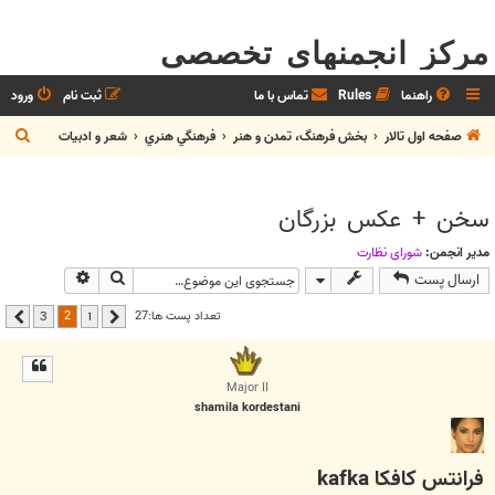
مرکز انجمنهای تخصصی
راهنما
Rules
تماس با ما
ثبت نام
ورود
ج
صفحه اول تالار
بخش فرهنگ، تمدن و هنر
فرهنگي هنري
شعر و ادبيات
س
ت
سخن + عکس بزرگان
ج
و
مدیر انجمن:
شوراي نظارت
جستجو
جستجوی پیشر
ارسال پست
2
تعداد پست ها:27
3
1
قبلی
بعدی
Major II
shamila kordestani
فرانتس كافكا kafka