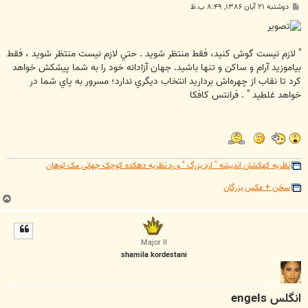
پ
دوشنبه ۲۱ آبان ۱۳۸۶, ۸:۴۹ ب.ظ
س
ت
" لازم نيست گوش كنيد، فقط منتظر شويد . حتي لازم نيست منتظر شويد ، فقط
بياموزيد آرام و ساكن و تنها باشيد. جهان آزادانه خود را به شما پيشكش خواهد
كرد تا نقاب از چهره‌اش برداريد انتخاب ديگري ندارد؛ مسرور به پاي شما در
خواهد غلطيد " . فرانتس كافكا
نظریه کهکشان اندیشه " ارد بزرگ " و رد نظریه دهکده کوچک جهانی مک لوهان
سخن + عکس بزرگان
ب
ا
ل
ا
Major II
shamila kordestani
انگلس engels