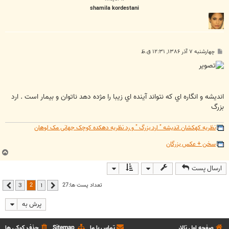
shamila kordestani
پ
چهارشنبه ۷ آذر ۱۳۸۶, ۱۲:۳۱ ق.ظ
س
ت
انديشه و انگاره اي که نتواند آينده اي زيبا را مژده دهد ناتوان و بيمار است . ارد
بزرگ
نظریه کهکشان اندیشه " ارد بزرگ " و رد نظریه دهکده کوچک جهانی مک لوهان
سخن + عکس بزرگان
ب
ا
ارسال پست
ل
ا
2
تعداد پست ها:27
3
1
قبلی
بعدی
پرش به
صفحه اول تالار
تماس با ما
Sitemap
حذف کوکی ها