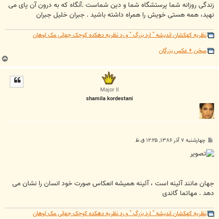
زندگی روزانه شما پرستشگاه شما و دين شماست .آنگاه كه به درون آن پای می
نهيد، همه هستی خويش را همراه داشته باشيد . جبران خلیل جبران
نظریه کهکشان اندیشه " ارد بزرگ " و رد نظریه دهکده کوچک جهانی مک لوهان
سخن + عکس بزرگان
ب
ا
ل
ا
Major II
shamila kordestani
پ
چهارشنبه ۷ آذر ۱۳۸۶, ۱۲:۲۵ ق.ظ
س
ت
جهان مانند آئينه است ، آئينه هميشه انعکاس صورت خود انسان را نشان می
دهد . مهاتما گاندی
نظریه کهکشان اندیشه " ارد بزرگ " و رد نظریه دهکده کوچک جهانی مک لوهان