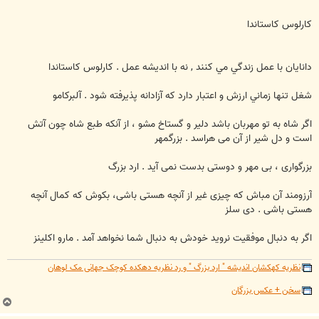
کارلوس کاستاندا
دانايان با عمل زندگي مي كنند , نه با انديشه عمل . کارلوس کاستاندا
شغل تنها زماني ارزش و اعتبار دارد كه آزادانه پذيرفته شود . آلبركامو
اگر شاه به تو مهربان باشد دلیر و گستاخ مشو ، از آنکه طبع شاه چون آتش
است و دل شیر از آن می هراسد . بزرگمهر
بزرگواری ، بی مهر و دوستی بدست نمی آید . ارد بزرگ
آرزومند آن مباش که چیزی غیر از آنچه هستی باشی، بکوش که کمال آنچه
هستی باشی . دی سلز
اگر به دنبال موفقيت نرويد خودش به دنبال شما نخواهد آمد . مارو اكلينز
نظریه کهکشان اندیشه " ارد بزرگ " و رد نظریه دهکده کوچک جهانی مک لوهان
سخن + عکس بزرگان
ب
ا