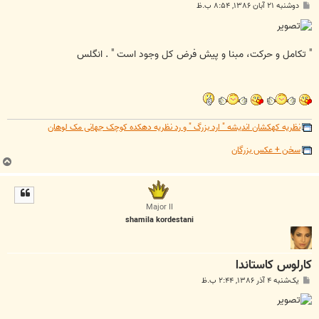
پ
دوشنبه ۲۱ آبان ۱۳۸۶, ۸:۵۴ ب.ظ
س
ت
" تکامل و حرکت، مبنا و پیش فرض کل وجود است " . انگلس
نظریه کهکشان اندیشه " ارد بزرگ " و رد نظریه دهکده کوچک جهانی مک لوهان
سخن + عکس بزرگان
ب
ا
ل
ا
Major II
shamila kordestani
کارلوس کاستاندا
پ
یک‌شنبه ۴ آذر ۱۳۸۶, ۲:۴۴ ب.ظ
س
ت