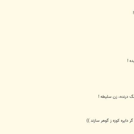
ه !
سگ درنده، زن سليطه !
ر دايره كوزه ز گوهر سازند ))