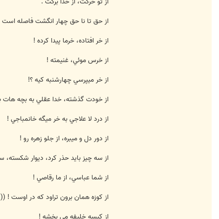
از تو حركت، از خدا بركت .
از حق تا نا حق چهار انگشت فاصله است !
از خر افتاده، خرما پيدا كرده !
از خرس موئي، غنيمته !
از خر ميپرسي چهارشنبه كيه ؟!
از خودت گذشته، خدا عقلي به بچه هات بد
از درد لا علاجي به خر ميگه خانمباجي !
از دور دل و ميبره، از جلو زهره رو !
از سه چيز بايد حذر كرد، ديوار شكسته، 
از شما عباسي، از ما رقاصي !
از كوزه همان برون تراود كه در اوست ! (( گ
از كيسه خليفه مي بخشه !