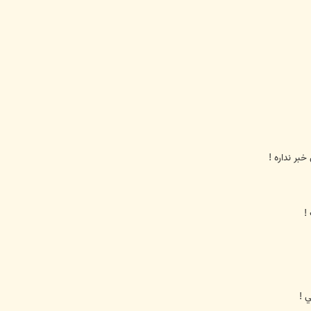
بر نداره !
!
 !