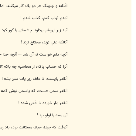
آفتابه و لولهنگ هر دو يك كار ميكنند، ا
آمدم ثواب كنم، كباب شدم !
آمد زير ابروشو برداره، چشمش را كور كرد !
آنانكه غني ترند، محتاج ترند !
آنچه دلم خواست نه آن شد --- آنچه خدا
آنرا كه حساب پاكه، از محاسبه چه باكه ؟!
آنقدر بايست، تا علف زير پات سبز بشه !
آنقدر سمن هست، كه ياسمن توش گمه !
آنقدر مار خورده تا افعي شده !
آن ممه را لولو برد !
آنوقت كه جيك جيك مستانت بود، ياد زمس