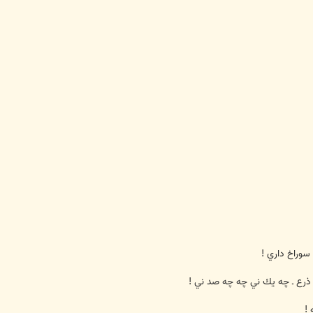
سوراخ داري !
رع ـ چه يك ني چه چه صد ني !
 !