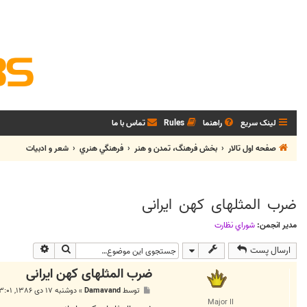
لینک سریع
راهنما
Rules
تماس با ما
صفحه اول تالار
بخش فرهنگ، تمدن و هنر
فرهنگي هنري
شعر و ادبيات
ضرب المثلهای کهن ایرانی
مدیر انجمن:
شوراي نظارت
جستجو
جستجوی پی
ارسال پست
ضرب المثلهای کهن ایرانی
پ
توسط
Damavand
»
دوشنبه ۱۷ دی ۱۳۸۶, ۳:۰۱ ب.ظ
س
Major II