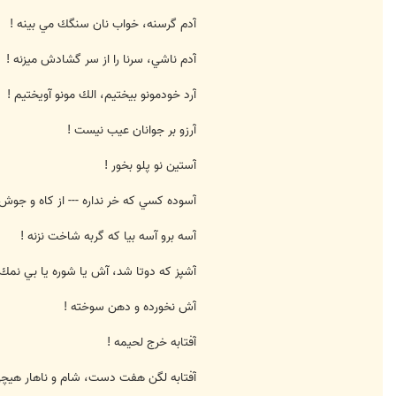
آدم گرسنه، خواب نان سنگك مي بينه !
آدم ناشي، سرنا را از سر گشادش ميزنه !
آرد خودمونو بيختيم، الك مونو آويختيم !
آرزو بر جوانان عيب نيست !
آستين نو پلو بخور !
آسوده كسي كه خر نداره --- از كاه و جوش خ
آسه برو آسه بيا كه گربه شاخت نزنه !
آشپز كه دوتا شد، آش يا شوره يا بي نمك 
آش نخورده و دهن سوخته !
آفتابه خرج لحيمه !
آفتابه لگن هفت دست، شام و ناهار هيچي