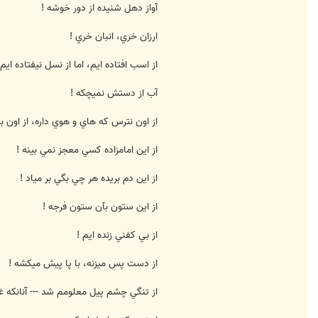
آواز دهل شنيده از دور خوشه !
ارزان خري، انبان خري !
از اسب افتاده ايم، اما از نسل نيفتاده ايم 
آب از دستش نميچكه !
از اون نترس كه هاي و هوي داره، از اون بت
از اين امامزاده كسي معجز نمي بينه !
از اين دم بريده هر چي بگي بر مياد !
از اين ستون بآن ستون فرجه !
از بي كفني زنده ايم !
از دست پس ميزنه، با پا پيش ميكشه !
از تنگي چشم پيل معلومم شد --- آنانكه غن