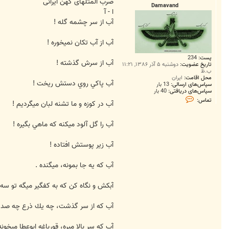
ت
ضرب المثلهای کهن ایرانی
Damavand
ا - آ
آب از سر چشمه گله !
آب از آب تكان نميخوره !
پست:
234
آب از سرش گذشته !
تاریخ عضویت:
دوشنبه ۵ آذر ۱۳۸۶, ۱۱:۲۱
ب.ظ
محل اقامت:
ايران
آب پاكي روي دستش ريخت !
سپاس‌های ارسالی:
13 بار
سپاس‌های دریافتی:
40 بار
ت
تماس:
آب در كوزه و ما تشنه لبان ميگرديم !
م
ا
س
آب را گل آلود ميكنه كه ماهي بگيره !
D
a
m
a
آب زير پوستش افتاده !
v
a
n
آب كه يه جا بمونه، ميگنده .
d
آبكش و نگاه كن كه به كفگير ميگه تو سه 
آب كه از سر گذشت، چه يك ذرع چه صد ذ
آب كه سر بالا ميره، قورباغه ابوعطا ميخونه