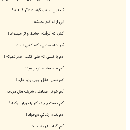
آب نمي بينه و گرنه شناگر قابليه !
آبي از او گرم نميشه !
آتش كه گرفت، خشك و تر ميسوزد !
آخر شاه منشي، كاه كشي است !
آدم با كسي كه علي گفت، عمر نميگه !
آدم بد حساب، دوبار ميده !
آدم تنبل، عقل چهل وزير داره !
آدم خوش معامله، شريك مال مردمه !
آدم دست پاچه، كار را دوبار ميكنه !
آدم زنده، زندگي ميخواد !
آدم گدا، اينهمه ادا ؟!