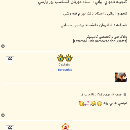
گنجينه نامهاي ايراني : استاد مهربان گشتاسب پور پارسي
نامهاي ايراني : استاد دکتر بهرام فره وشي
نامنامه : شادروان دانشمند پرفسور حسابي
وبلاگ فني و تخصصي کامپيوتر
[External Link Removed for Guests]
ب
ا
ل
ا
Captain I
soroush.b
پ
جمعه ۲۶ بهمن ۱۳۸۶, ۸:۴۱ ب.ظ
س
ت
مرسي عالي بود
ب
ا
ل