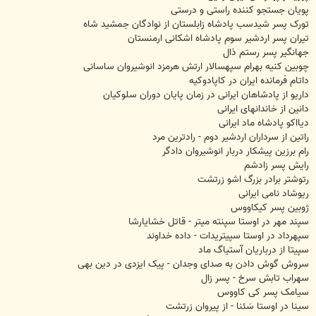
پویان جستجو کننده راستی و درستی
تورک پسر شیدسب پادشاه زابلستان از نوادگان جمشید شاه
تیران پسر اردشیر سوم پادشاه اشکانی ارمنستان
جهانگیر پسر رستم ذال
چوبین کنیه بهرام سپهسالار ارتش هرمزد انوشیروان ساسانی
داتام فرمانده ایران در کاپادوکیه
داریو از پادشاهان ایرانی در زمان پایان دوران سلوکیان
دانین از خاندانهای ایرانی
دیااکو پادشاه ماد ایرانی
راتین از سرداران اردشیر دوم - رادترین مرد
رام برزین پیشکار دربار انوشیروان دادگر
رایش پسر زادشم
رتوشتر برادر بزرگ اشو زرتشت
ریوشاد نامی ایرانی
ژوبین پسر کیکاووس
سپند مهر در اوستا سپنته میتر - قاتل خشایارشا
سپهرداد در اوستا سپیتریدات - داده خداوند
سپیتا از درباریان آستیاگ ماد
سروش گوش دادن به صدای وجدان - پیک ایزدی در دین بهی
سهراب تابش سرخ - پسر زال
سیامک پسر کی کاووس
سینا در اوستا سَئنا - از پیروان زرتشت