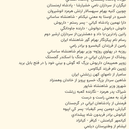
تيگران از سرداران نامي خشيارشا - پادشاه ارمنستان
چوبين کنيه بهرام سپهسالار ارتش هرمزد انوشيروان
خسرو در اوستا به معني نيکنام - شاهنشاه ساساني
دارا نهمين پادشاه کياني - پسر رستم - داريوش
دانوش ديانوش دوانوش - دارنده جاودانگي
راتين رادترين-با داد و دهشترين-از سرداران ارشير دوم
رسام نام پيکرنگار بهرام گور شاهنشاه ايران
رامين از فرزندان کيخسرو و برادر رامي
روزبه در پهلوي روژوه- وزير بهرام شاهنشاه ساساني
روشاک از سرداران ايراني در جنگ با اسکندر گجستک
زوپير همپیمان داريوش بزرگ که گوش و بيني خود را در فتح بابل بريد
ژوپين نام فرزند کيکاوس
ساميار از نامهاي کهن زرتشتي ايران
شاهين سردار بزرگ خسرو پرويز از خاندان وهمنزاد
شهروز وزير شاهنشاه شاپور
شيراک پدر هرمزد - نگارنده کعبه زرتشت
فَربُد به معني راست و درست
فرمنش از پادشاهان ايراني در گرجستان
کيارش دومين پسر کيغباد- پسر کي اپيوه
کيانوش برادر فريدون شاه پيشدادي
کيانمهر کيامنش - کيافر - کيانزاد
ليشام از وطنپرستان ديلمي