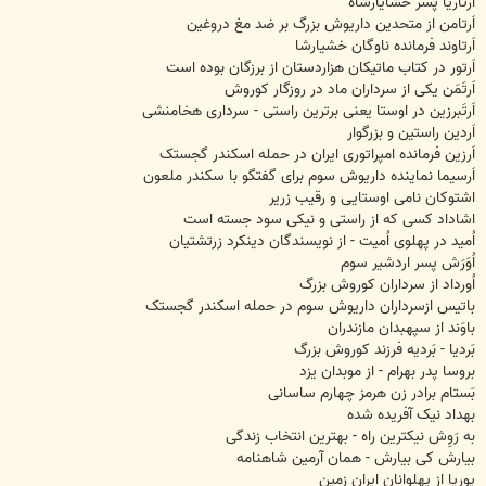
اَرتاریا پسر خشایارشاه
اَرتامن از متحدین داریوش بزرگ بر ضد مغ دروغین
اَرتاوند فرمانده ناوگان خشیارشا
اَرتور در کتاب ماتیکان هزاردستان از برزگان بوده است
اَرتَمَن یکی از سرداران ماد در روزگار کوروش
اَرتَبرزین در اوستا یعنی برترین راستی - سرداری هخامنشی
اَردین راستین و بزرگوار
اَرزین فرمانده امپراتوری ایران در حمله اسکندر گجستک
اَرسیما نماینده داریوش سوم برای گفتگو با سکندر ملعون
اشتوکان نامی اوستایی و رقیب زریر
اشاداد کسی که از راستی و نیکی سود جسته است
اُمید در پهلوی اُمیت - از نویسندگان دینکرد زرتشتیان
اُوَرَش پسر اردشیر سوم
اُورداد از سرداران کوروش بزرگ
باتیس ازسرداران داریوش سوم در حمله اسکندر گجستک
باوَند از سپهبدان مازندران
بَردیا - بَردیه فرزند کوروش بزرگ
بروسا پدر بهرام - از موبدان یزد
بَستام برادر زن هرمز چهارم ساسانی
بهداد نیک آفریده شده
به رَوِش نیکترین راه - بهترین انتخاب زندگی
بیارش کی بیارش - همان آرمین شاهنامه
پوریا از پهلوانان ایران زمین