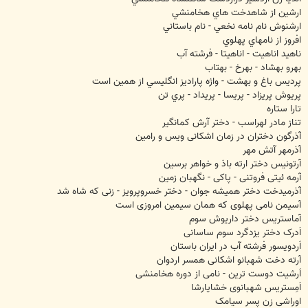
ارشين از شاهدخت هاي هخامنشي
ارشنوش نام نامه نخعي - نام باستاني
افروز از نامهاي پهلوي
ناهيد اناهيت - اناهيتا - فرشته آب
بهرو بهشاد - بهرخ - بهتاب
پرديس باغ و بهشت - واژه پاراديز انگليسي از همين است
پريوش پريزاد - پريسا - پريداد - پري تن
تارا ستاره
تناز مادر لهراسب - دختر آرش کمانگير
آذرگون دختران در زمان اشکانی ویس و رامین
آذرمهر آتش مهر
آرتونیس دختر ارته باذ و خواهر برسین
آرمه ئیتی فروتنی - پاکی - نگهبان زمین
آذرمیدخت دختر همیشه جوان - دختر خسروپرویز - زنی که شاه شد
آسیمن نامی پهلوی که همان سیمین امروزی است
آماستریس دختر داریوش سوم
اَدرک دختر یزدگرد سوم ساسانی
اَردویسور فرشته آب در ایران باستان
آرته دخت شهبانو اشکانی همسر اردوان
اَرشیت دوست ترین - نامی از دوره هخامنشی
اَمِستریس شهبانوی خشایارشا
اوراشی زن پسر سیامک