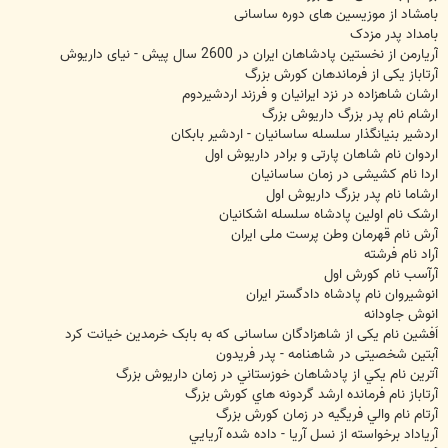
بامشاد از موزیسین های دوره ساسانی
بامداد پدر مزدک
آریارمن از نخستین پادشاهان ایران در 2600 سال پیش - نیای داریوش
آرتاباز یکی از فرماندهان کورش بزرگ
ارشان شاهزاده در نزد ایرانیان و فرزند اردشیردوم
ارشام نام پدر بزرگ داریوش بزرگ
اردشیر بنیانگذار سلسله ساسانیان - اردشیر بابکان
اردوان نام شاهان پارتی و برادر داریوش اول
اردا نام کشیشی در زمان ساسانیان
ارشاما نام پدر بزرگ داریوش اول
ارشک نام اولین پادشاه سلسله اشکانیان
آرش نام قهرمان وطن پرست ملی ایران
آراد نام فرشته
آرآسب نام کورش اول
انوشیروان نام پادشاه دادگستر ایران
انوش جاودانه
اَفشین نام یکی از شاهزادگان ساسانی که به بابک خرمدین خیانت کرد
آبتین شخصیتی در شاهنامه - پدر فریدون
آترين نام يکي از پادشاهان خوزستاني در زمان داريوش بزرگ
آرتاباز نام فرمانده ارشد گردونه هاي کورش بزرگ
آرتام نام والي فريگيه در زمان کورش بزرگ
آرياداد برخواسته از نسل آريا - داده شده آريايي