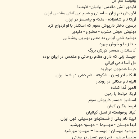
وانوشه نام گل
آذرمهر آتش مقدس ایرانیان- آذرمینا
آذرنوش نام زنان ساسانی و همچنین آتش مقدس ایران
آزیتا نام شاهزاده - ملکه و پرنسسز در ایران
برسین دختر داریوش سوم که اسکندر با او ازدواج کرد
بهنوش خوش مشرب - مطبوع - دلپذیر
بهشید نامي ايراني به معنی بهترین روشنایی
بیتا زیبا و خوش چهره
کاساندان همسر کورش بزرگ
چیستا زنی که دارای مقام روحانی و مقدس در ایران بوده
دل آسا نامي ايراني
درسا همچون مروارید
الیکا مادر زمین - شکوفه - نام دهی در شما ایران
الیزه نام مکانی در رودبار
المیرا فدا کننده
اریکا مرتبط با زمین
اِستاتیرا همسر داریوش سوم
ایرسا رنگین کمان
کیانا برخواسته از نسل کيانيان
لبینا نام یکی از قسمتهای موسیقی کهن ایران
لیدا مهسان - مهسیما – مهسو- مهرشید
مهشید مهسان - مهسیما – مهسو- مهرشید
ملیسا مرهم - نام زنبور عسل در یونانی