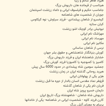
هیراد ظاهر سالم و زیبا
هیتاسب از فرمانده هان داریوش بزرگ
جاماسب حکیم و فیلسوف ایرانی و داماد زرتشت اسپنتمان
جویان از شخصیت های شاهنامه
کیخسرو از شاهان پیشدادی - فرزند سیاوش- نوه کیکاوس
کیان ستاره
نيوتيش برادر کوچک اشو زرتشت
مهراشک نام ایرانی
مهرساد نام ایرانی
مکابیز نام ایرانی
نرسی از شاهان ساسانی
کورش بنيانگذار شاهنشاهي و حقوق بشر جهان
خشایار شاهنشاه ایران و فرزند داریوش بزرگ
کامبیز یا کمبوجیه یا کامبوزیا فرزند کورش بزرگ
جمشید سومین شاه پیشدادی در حدود 6000 سال پیش
هیربد روحانی گذشته ایران در زمان زرتشت
هژیر یکی از پهلوانان ایرانی
فَرَوَهَر نماد مقدس انسان بالدار از دوره ما قبل زرتشت
فریان نام یکی از شاهان گذشته
دارمان خسرو پرویز شاه ایران
داریوش شاه شاهان - شاههنشاه بزرگ تاریخ ایران
کارن فرزند کاوه - شخصیت ایرانی در شاهنامه- یکی از خاندانها
برسام به معنای آتش بزرگ