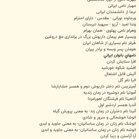
مهیار نامی ایرانی
نیما از دانشمندان ایرانی
ورجاوند نورانی - مقدس - دارای احترام
وَندا امید - آرزو - سپهبد تبرستان
وَهرام نامی پهلوی - همان بهرام
ویسپار هم پیمان داریوش بزرگ در براندازی مغ دروغین
هُرمُز نام بسیاری از شاهان ایران
هومان پسر ویسه و برادر پیران
نامهاي بانوان ايراني
افرا ستایش کردن
افشید شکوه خورشید
آلیش قابل اشتعال
الیا نام گل
آمیتریس نام دختر داریوش دوم و همسر خشایارشا
آموتیا نام دوشیزه در زمان زندیه
آناهیتا نام فرشتگان اهورامزدا
آندیا همسر اردشیر اول
آنیتا نام دختران در زمان زند- به معنی پرورش گیاه
انوشا خوشحالی و سرور و شادی
انوشک نام زنان در زمان ساسانیان- به معنی جاوید و ابدی
انوشه نام زنان در زمان ساسانیان- به معنی جاوید و ابدی
آرا آراستن و زیبا کردن