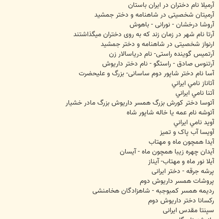
آرمیلا نام دختران در ایران باستان
آرمیتان شخصیتی در شاهنامه و دختر جمشید
آروشا درخشان - نورانی - باهوش
آرتا نام شهر در زمان زند که به روی دختران میگذاشتند
ارنواز شخصیتی در شاهنامه و دختر جمشید
آرتمیس گوینده راستی- نام دریاسالار زن
آرتنوس صادق - راستگو - نام دختر داریوش
آسا نام دختر شاپور دوم ساسانی- بزرگ و علیحضرت
آتاناز نامي ايراني
آتنا نامي ايراني
آتوسا دختر کورش بزرگ همسر داریوش بزرگ مادر خشیار
آتوشه نام عمه یا خاله شاپور شاه
آوید نامي ايراني
آویسا آب پاک و تمیز
آیدا همچون ماه و مهتاب
آیدان چهره زیبا همچون ماه - آیسان
آیلا نور ماه و مهتاب- آیناز
پرشه جرقه - دختر ایرانی
پروشات همسر داریوش دوم
ردیمه همسر کمبوجبه - شاهزادگان هخامنشی
رکسانا دختر داریوش دوم
سپنتا مقدس ایرانی