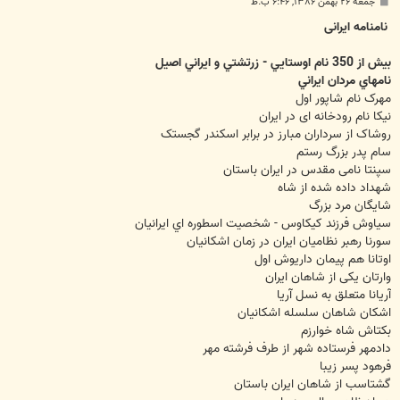
پ
جمعه ۲۶ بهمن ۱۳۸۶, ۶:۴۶ ب.ظ
س
ت
نامنامه ایرانی
بيش از 350 نام اوستايي - زرتشتي و ايراني اصيل
نامهاي مردان ايراني
مهرک نام شاپور اول
نیکا نام رودخانه ای در ایران
روشاک از سرداران مبارز در برابر اسکندر گجستک
سام پدر بزرگ رستم
سپنتا نامی مقدس در ایران باستان
شهداد داده شده از شاه
شایگان مرد بزرگ
سیاوش فرزند کيکاوس - شخصيت اسطوره اي ايرانيان
سورنا رهبر نظامیان ایران در زمان اشکانیان
اوتانا هم پیمان داریوش اول
وارتان یکی از شاهان ایران
آریانا متعلق به نسل آریا
اشکان شاهان سلسله اشکانیان
بکتاش شاه خوارزم
دادمهر فرستاده شهر از طرف فرشته مهر
فرهود پسر زیبا
گشتاسب از شاهان ایران باستان