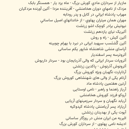
مازيار از سرداران مادي کورش بزرگ - ماه یزد یار - همسنگر بابک
مزدک از نامهاي دوران هخامنشي - آفريننده مزدا - آئین آورنده مزدکیان
مهراب پادشاه ايراني در کابل و پدر رودابه
مهران همان ميتران پهلوي - از خاندانهاي اصيل ساساني
نيوتيش برادر کوچک اشو زرتشت
آئیریک نیای یازدهم زرتشت
آئین کیش - راه و روش
آئین گُشنَسب سپهبد ایرانی در نبرد با بهرام چوبینه
آپاسای منشی شاهنشاه شاپور یکم ساسانی
آتروترسه پسر اسفندیار
آتروپات سردار ایرانی که والی آذربایجان بود - سردار داریوش
آترونوش آذرنوش - پاکدین زرتشتی
آرتاپارت نگهبان ویژه کوروش بزرگ
آرتام یکی از والی های شهنشاهی کوروش بزرگ
آرتین هفتمین پادشاه ماد
آریاز راهنما و راهبر - نامی اوستایی
آروکو فرزند کوروش هخامنشی
آریابد نگهبان و سردار سرزمینهای آریایی
آریاراد پسر آریامنش پادشاه کپدوکیه
آیوت یکی از بهدینان زرتشتی
ائیریه من ایران منش در روزگار ساسانی
ادیشه نامی پهلوی - از سرداران کورش بزرگ