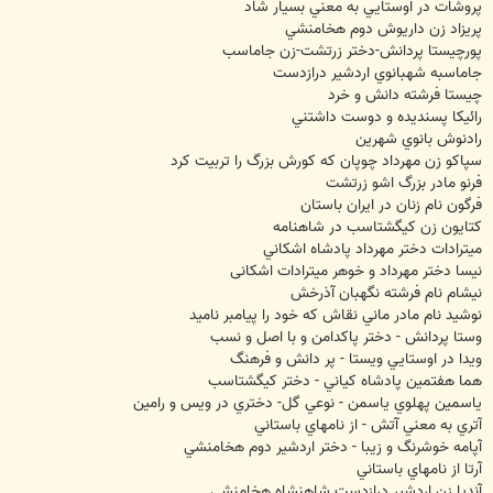
پروشات در اوستايي به معني بسيار شاد
پريزاد زن داريوش دوم هخامنشي
پورچيستا پردانش-دختر زرتشت-زن جاماسب
جاماسبه شهبانوي اردشير درازدست
چيستا فرشته دانش و خرد
رائيکا پسنديده و دوست داشتني
رادنوش بانوي شهرين
سپاکو زن مهرداد چوپان که کورش بزرگ را تربيت کرد
فرنو مادر بزرگ اشو زرتشت
فرگون نام زنان در ايران باستان
کتايون زن کيگشتاسب در شاهنامه
ميترادات دختر مهرداد پادشاه اشکاني
نيسا دختر مهرداد و خوهر ميترادات اشکانی
نيشام نام فرشته نگهبان آذرخش
نوشيد نام مادر ماني نقاش که خود را پيامبر ناميد
وستا پردانش - دختر پاکدامن و با اصل و نسب
ويدا در اوستايي ويستا - پر دانش و فرهنگ
هما هفتمين پادشاه کياني - دختر کيگشتاسب
ياسمين پهلوي ياسمن - نوعي گل- دختري در ويس و رامين
آتري به معني آتش - از نامهاي باستاني
آپامه خوشرنگ و زيبا - دختر اردشير دوم هخامنشي
آرتا از نامهاي باستاني
آنديا زن اردشير درازدست شاهنشاه هخامنشي