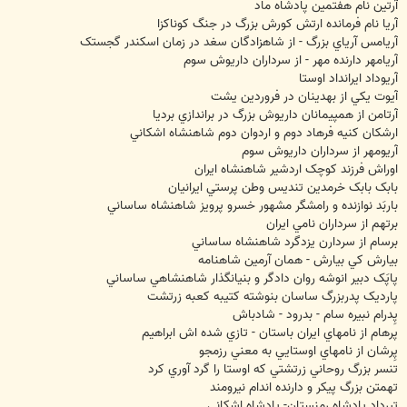
آرتين نام هفتمين پادشاه ماد
آريا نام فرمانده ارتش کورش بزرگ در جنگ کوناکزا
آريامس آرياي بزرگ - از شاهزادگان سغد در زمان اسکندر گجستک
آريامهر دارنده مهر - از سرداران داريوش سوم
آريوداد ايرانداد اوستا
آيوت يکي از بهدينان در فروردين يشت
آرتامن از همپيمانان داريوش بزرگ در براندازي برديا
ارشکان کنيه فرهاد دوم و اردوان دوم شاهنشاه اشکاني
آريومهر از سرداران داريوش سوم
اوراش فرزند کوچک اردشير شاهنشاه ايران
بابک بابک خرمدين تنديس وطن پرستي ايرانيان
باربَد نوازنده و رامشگر مشهور خسرو پرويز شاهنشاه ساساني
برتهم از سرداران نامي ايران
برسام از سردارن يزدگرد شاهنشاه ساساني
بيارش کي بيارش - همان آرمين شاهنامه
پاپَک دبير انوشه روان دادگر و بنيانگذار شاهنشاهي ساساني
پارديک پدربزرگ ساسان بنوشته کتيبه کعبه زرتشت
پِدرام نبيره سام - بدرود - شادباش
پرهام از نامهاي ايران باستان - تازي شده اش ابراهيم
پِرشان از نامهاي اوستايي به معني رزمجو
تنسر بزرگ روحاني زرتشتي که اوستا را گرد آوري کرد
تهمتن بزرگ پيکر و دارنده اندام نيرومند
تيرداد پادشاه رمنستان- پادشاه اشکاني