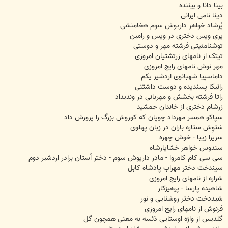
بینا دانا و بیننده
دینا نامی ایرانی
پُرشاد خواهر داریوش سوم هخامنشی
پری ویس دختری در ویس و رامین
توشنامئیتی فرشته مهر و دوستی
تیتک از نامهای زرتشتیان امروزی
مهر نوش نامهای رایج امروزی
داماسپیا شهبانوی اردشیر یکم
رائیکا پسندیده و دوست داشتنی
راتا فرشته بخشش و مهربانی در وندیداد
زرشام دختری از خاندان جمشید
سپاکو همسر مهرداد چوپان که کوروش بزرگ را پرورش داد
سَتوِش ستاره باران در زبان پهلوی
سریرا زیبا - خوش چهره
سندوس خواهر خشایارشاه
سی سی کام کامروا - مادر داریوش سوم - دختر اُستان برادر اردشیر دوم
سیندخت دختر مهراب پادشاه کابل
شراره از نامهای رایج امروزی
شاهیده پارسا - پرهیزکار
شیددخت دختر روشنایی و نور
فرنوش از نامهای رایج امروزی
گلدیس از واژه اوستایی دَئسه به معنی همچون گل