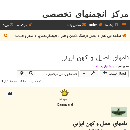
مرکز انجمنهای تخصصی
راهنما
Rules
تماس با ما
ثبت نام
ورود
ج
صفحه اول تالار
بخش فرهنگ، تمدن و هنر
فرهنگي هنري
شعر و ادبيات
س
ت
نامهاي اصيل و کهن ايراني
ج
و
مدیر انجمن:
شوراي نظارت
جستجو
جستجوی پیش
ارسال پست
تعداد پست ها:3 • صفحه
1
از
1
Major II
Damavand
نامهاي اصيل و کهن ايراني