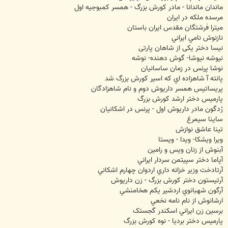
ماندان ماندانا - مادر کورش بزرگ - همسر کمبوجیه اول
مرسده ملکه در ایران
میترا فرشتگان مقدس ایران باستان
نازنوش نامي ايراني
نیسا دختر یکی از شاهان پارتی
نیوشه نیوشا- گوش دهنده- نوشه
نوشا پرنس در زمان ساسانیان
پانته آ شاهزاده اي که اسير کورش بزرگ شد
پریساتیس همسر داریوش دوم و نام شاهزادگان
پارمیس دختر ارشد کورش بزرگ
رُدگون مادر داریوش اول - پرنس در اشکانیان
ساینا سیمرغ
تینا عاشق نوازش
ویرا ویشکا- ویدا - ویستا
آبنوش از زنان ويس و رامين
آپاما دختر سپيتمن سردار ايراني
آرتادخت وزير خزانه داري اردوان چهارم اشکاني
آرتيستون دختر کورش بزرگ - زن داريوش
آرگون شهبانوي اردشير يکم هخامنشي
ارشانوش از نام نامه نخعي
برسين زن ايراني اسکندر گجستک
پارميس دختر برديا - نوه کورش بزرگ