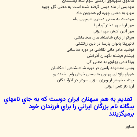
ماندوی شهبانوی اردشیر سوم شاه ارمنستان
مهدیس از ماه دیس گرفته شده است به معنی گل چهره
مهرو به معنی چهره ای همچون ماه
مهدخت به معنی دختری همچون ماه
مهر آریا مهر دختر آریایها
مهر آئین کیش مهر ایرانی
میرتو از زنان شاهنشاهان هخامنشی
نائیریکا بانوان پارسا در دین زرتشتی
نوشید مادر مانی نقاشی در دوره ساسانی
نِیشام فرشته نگهبان آذرخش
ورتا نامی پهلوی به معنی گل
ویس معشوقه رامین در دوره شاهنشاهی اشکانیان
هورام واژه ای پهلوی به معنی خوش رام - خنده رو
یوتاب خواهر آریوبرزن - زنی سردار در آذرآبادگان
آریا ناز نامی ایرانی
تقديم به هم ميهنان ايران دوست که به جاي نامهاي
بيگانه نام بزرگان ايراني را براي فرزندان خود
برميگزينند
منابع