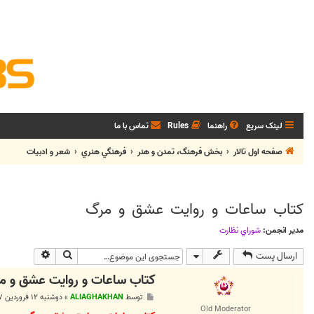
لینک سریع
راهنما
Rules
تماس با ما
صفحه اول تالار
بخش فرهنگ، تمدن و هنر
فرهنگي هنري
شعر و ادبيات
کتاب ساعات و روایت عشق و مرگ
مدیر انجمن:
شوراي نظارت
جستجو
جستجوی پی
ارسال پست
کتاب ساعات و روایت عشق و م
پ
توسط
ALIAGHAKHAN
»
دوشنبه ۱۲ فروردین ۱۳۸۷, ۲:۳۸ ق.ظ
س
Old Moderator