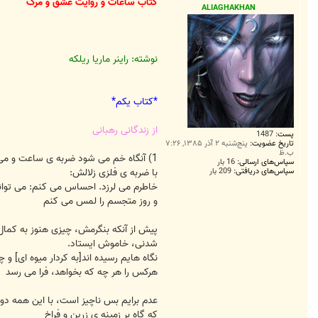
ت
کتاب ساعات و روایت عشق و مرگ
ALIAGHAKHAN
نوشته: راینر ماریا ریلکه
*کتاب یکم*
از زندگانی رهبانی
پست:
1487
تاریخ عضویت:
پنج‌شنبه ۲ آذر ۱۳۸۵, ۷:۲۶
ب.ظ
1) آنگاه خم می شود ضربه ی ساعت و می نوازدم
سپاس‌های ارسالی:
16 بار
سپاس‌های دریافتی:
209 بار
با ضربه ی فلزی زلالش:
خاطرم می لرزد. احساس می کنم: می توان
و روز متجسم را لمس می کنم
پیش از آنکه بنگرمش، چیزی هنوز به کمال 
شدنی، خاموش ایستاد.
نگاه هایم رسیده اند[به کردار میوه ای] و
هرکس را هر چه که بخواهد، فرا می رسد
عدم برایم بس ناچیز است، با این همه 
که گاه بر زمینه ی زرین و فراخ