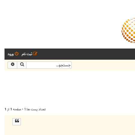
ثبت نام
ورود
جستجو
جستجو
تعداد پست ها:1 • صفحه
1
از
1