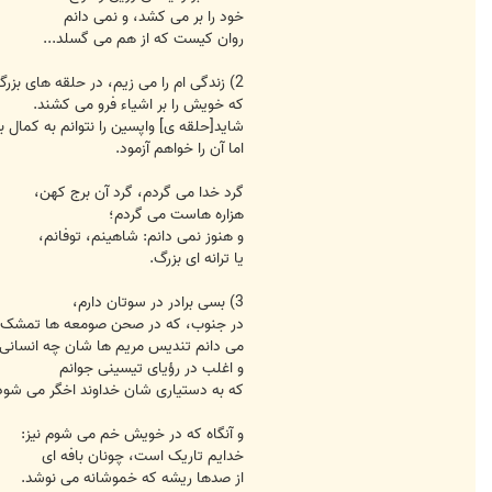
خود را بر می کشد، و نمی دانم
روان کیست که از هم می گسلد...
2) زندگی ام را می زیم، در حلقه های بزرگ شونده ای
که خویش را بر اشیاء فرو می کشند.
شاید[حلقه ی] واپسین را نتوانم به کمال ب
اما آن را خواهم آزمود.
گرد خدا می گردم، گرد آن برج کهن،
هزاره هاست می گردم؛
و هنوز نمی دانم: شاهینم، توفانم،
یا ترانه ای بزرگ.
3) بسی برادر در سوتان دارم،
در جنوب، که در صحن صومعه ها تمشک بن
می دانم تندیس مریم ها شان چه انسانی
و اغلب در رؤیای تیسینی جوانم
که به دستیاری شان خداوند اخگر می شود
و آنگاه که در خویش خم می شوم نیز:
خدایم تاریک است، چونان بافه ای
از صدها ریشه که خموشانه می نوشد.