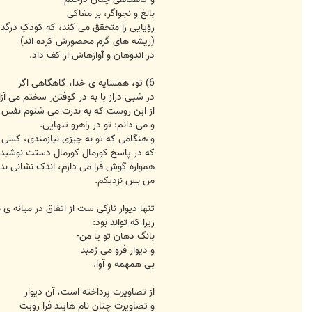
بالغ و نجواگر، بر مغاکی
رؤیایی را متحقق می کند، که کودکِ درگذ
(ریشه های گرم محصورش کرده اند)
در اندوهان و آوازهاش از کف داد.
6) تو، همسایه ی خدا، گاهگاهی اگر
در شبی دراز با به در کوفتن ِ سختم می آزا
از این روست که به ندرت می شنوم نفس ه
و می دانم: تو در راهرو تنهایی.
و هنگامی که تو به چیزی نیازمندی، کسی 
که در پاسخ کورمال کورمال دستت نوشید
همواره گوش فرا می دارم، اندک نشانی بده
من بس نزدیکم.
تنها دیوار نازکی ست از اتفاق در میانه ی م
زیرا که تواند بود:
بانگ دهان تو یا من-
و دیوار فرو می رُمبد
بی همهمه و آوا.
از تصاویرت پرداخته است، آن دیوار
و تصاویرت چنان نام هایند فرا رویت