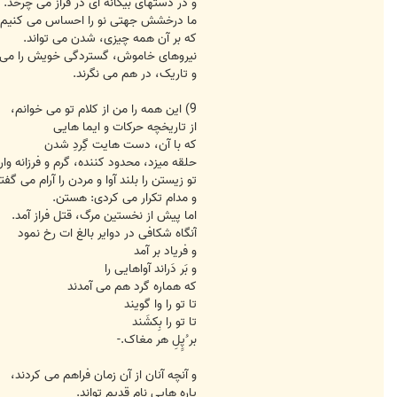
و در دستهای بیگانه ای در فراز می چرخد.
ما درخشش جهتی نو را احساس می کنیم
که بر آن همه چیزی، شدن می تواند.
نیروهای خاموش، گستردگی خویش را می آ
و تاریک، در هم می نگرند.
9) این همه را من از کلام تو می خوانم،
از تاریخچه حرکات و ایما هایی
که با آن، دست هایت گِردِ شدن
حلقه میزد، محدود کننده، گرم و فرزانه وار.
تو زیستن را بلند آوا و مردن را آرام می گفت
و مدام تکرار می کردی: هستن.
اما پیش از نخستین مرگ، قتل فراز آمد.
آنگاه شکافی در دوایر بالغ ات رخ نمود
و فریاد بر آمد
و بَر دَراند آواهایی را
که هماره گرد هم می آمدند
تا تو را وا گویند
تا تو را بِکشَند
بر ُپِِلِ هر مغاک.-
و آنچه آنان از آن زمان فراهم می کردند،
پاره هایی نام قدیِم تواند.