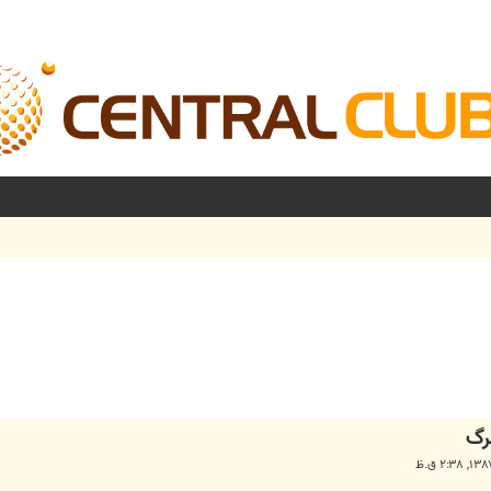
شرفته
رگ