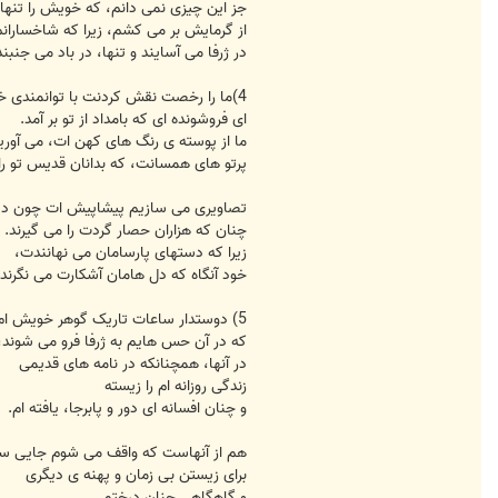
جز این چیزی نمی دانم، که خویش را تنها
از گرمایش بر می کشم، زیرا که شاخسارانم
در ژرفا می آسایند و تنها، در باد می جنبند
4)ما را رخصت نقش کردنت با توانمندی خود نیست
ای فروشونده ای که بامداد از تو بر آمد.
ما از پوسته ی رنگ های کهن ات، می آو
پرتو های همسانت، که بدانان قدیس تو را 
تصاویری می سازیم پیشاپیش ات چون دیو
چنان که هزاران حصار گردت را می گیرند.
زیرا که دستهای پارسامان می نهانندت،
خود آنگاه که دل هامان آشکارت می نگرند.
5) دوستدار ساعات تاریک گوهر خویش ام،
که در آن حس هایم به ژرفا فرو می شوند،
در آنها، همچنانکه در نامه های قدیمی
زندگی روزانه ام را زیسته
و چنان افسانه ای دور و پابرجا، یافته ام.
هم از آنهاست که واقف می شوم جایی س
برای زیستن بی زمان و پهنه ی دیگری
و گاهگاهی چنان درختم