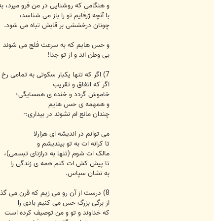
و هنگامی که روشنایی در من فرو میرد، ب
با آنچه ژرفایم تو را باز می شناسد،
چونان درخششی بر قابش تباه می شود.
و حس هایم که به سرعت فلج می شوند
بی وطن اند و از تو جدا!
7) اگر که تنها یکبار سکوتی به تمامی رخ نماید.
اگر که اتفاق و تقریب
خاموش گردد و خنده ی همسایگی؛
و همهمه ی حس هایم
چندان مانع ام نشوند در بیداری:-
می توانم در اندیشه ای هزارلا
تا کرانه ات به تو بیندیشم و
مالک ات شوم (تنها به درازنای تبسمی)،
تا پیش کش ات کنم همه ی زندگی را
به نشان سپاس.
8) درست از آن رو می زیم که قرن می گذرد.
از برگی بزرگ حس می کنیم بادی را
که خداوند و تو و من توصیف کرده است