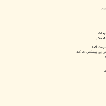
شته
رم ات-
ایت را
نیست آنجا
نی یی پیشکش ات کند:
!
ا