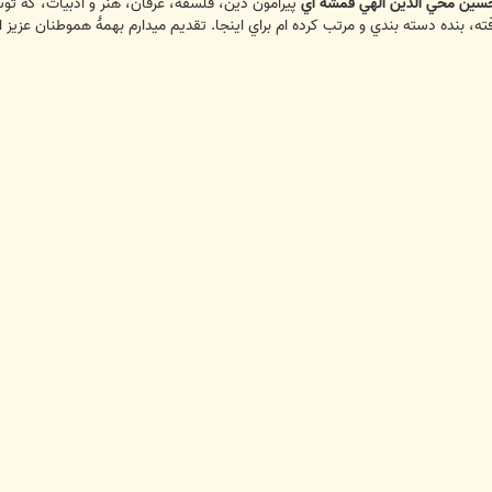
سين محي الدين الهي قمشه اي
پيرامون دين، فلسفه، عرفان، هنر و ادبيات، كه ت
ته، بنده دسته بندي و مرتب كرده ام براي اينجا. تقديم ميدارم بهمۀ هموطنان عزيز 