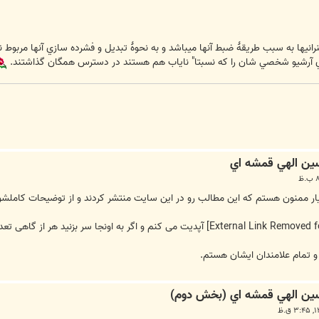
يها به سبب طريقۀ ضبط آنها ميباشد و به نحوۀ تبديل و فشرده سازي آنها مربوط 
لهاي آرشيو شخصي شان را كه نسبتا" ناياب هم هستند در دسترس همگان گذاشتند.
آپدیت می کنم و اگر به اونجا سر بزنید هر از گاهی تعد
و تمام علامندان ایشان هستم.