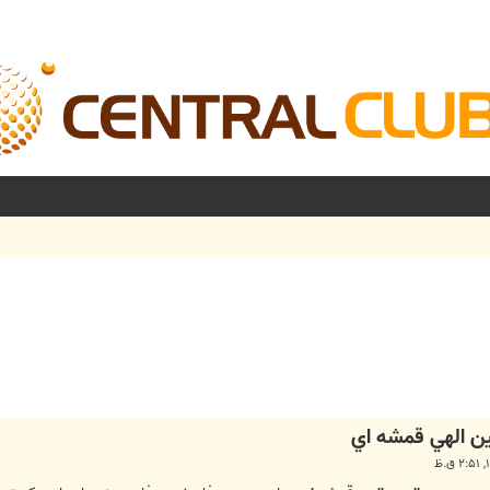
شرفته
ن الهي قمشه اي