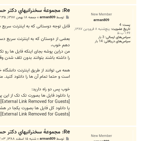
Re: مجموعۀ سخنرانيهاي دكتر حسين الهي قمشه اي
New Member
پ
توسط
arman809
»
جمعه ۱۸ بهمن ۱۳۸۷, ۲:۳۵ ق.ظ
arman809
س
پست:
4
ت
قابل توجه دوستانی که به اینترنت سریع 
تاریخ عضویت:
پنج‌شنبه ۸ فروردین ۱۳۸۷,
۱:۴۶ ب.ظ
سپاس‌های ارسالی:
3 بار
بعضی از دوستان که به اینترنت سریع دستر
سپاس‌های دریافتی:
14 بار
دهم خوب،
را داشته باشند بتوانند بدون تلف شدن وقت ، کل فایل ها را در 9 قسمت یکباره دانلود کنند. چون دانلود تک تک این فایل ها
همه می توانند از طریق اینترنت دانشگاه 
است و حتما تمام آن ها را دانلود کنید. م
خوب پس دو راه دارید:
یا دانلود فایل ها بصورت تک تک از این پ
[External Link Removed for Guests]
یا دانلود کل فایل ها بصورت یکجا در ه
[External Link Removed for Guests]
Re: مجموعۀ سخنرانيهاي دكتر حسين الهي قمشه اي
New Member
پ
توسط
arman809
»
شنبه ۱۵ اسفند ۱۳۸۸, ۳:۰۳ ق.ظ