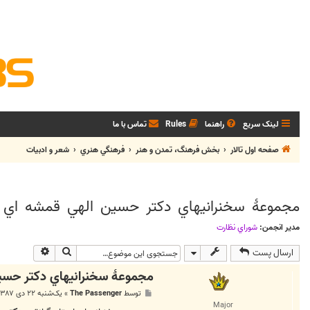
لینک سریع
راهنما
Rules
تماس با ما
صفحه اول تالار
بخش فرهنگ، تمدن و هنر
فرهنگي هنري
شعر و ادبيات
مجموعۀ سخنرانيهاي دكتر حسين الهي قمشه اي
مدیر انجمن:
شوراي نظارت
جستجو
جستجوی پی
ارسال پست
مجموعۀ سخنرانيهاي دكتر حسي
پ
توسط
The Passenger
»
یک‌شنبه ۲۲ دی ۱۳۸۷, ۲:۵۱ ق.ظ
س
Major