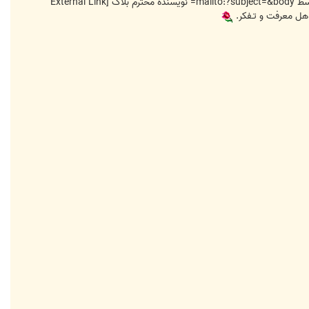
وسط
body=
&
subject=
?
mailto:
نويسنده محترم بلاگ
[External Link
اهل معرفت و تـفكر.