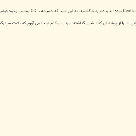
نراني ها را از پوشه اي كه ايشان گذاشتند مرتب ميكنم اينجا مي آورم كه باعث سردر