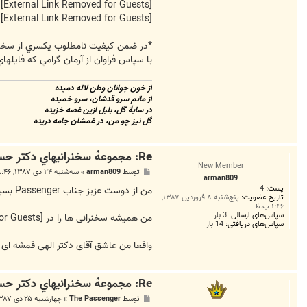
[External Link Removed for Guests]
[External Link Removed for Guests]
*در ضمن كيفيت نامطلوب يكسري از سخنران
با سپاس فراوان از آرمان گرامي كه فاي
از خون جوانان وطن لاله دميده
از ماتم سرو قدشان، سرو خميده
در سايۀ گل، بلبل ازين غصه خزيده
گل نيز چو من، در غمشان جامه دريده
Re: مجموعۀ سخنرانيهاي دكتر حسين الهي قمشه اي
New Member
پ
توسط
arman809
»
سه‌شنبه ۲۴ دی ۱۳۸۷, ۸:۴۶ ب.ظ
arman809
س
پست:
4
ت
من از دوست عزیز جناب Passenger بسیار ممنون هستم که این مطالب رو در این سایت منتشر کردند و از توضیحات کاملشون هم سپاسگذارم.
تاریخ عضویت:
پنج‌شنبه ۸ فروردین ۱۳۸۷,
۱:۴۶ ب.ظ
سپاس‌های ارسالی:
3 بار
من همیشه سخنرانی ها را در
[External Link Removed for Guests]
سپاس‌های دریافتی:
14 بار
واقعا من عاشق آقای دکتر الهی قمشه ای 
Re: مجموعۀ سخنرانيهاي دكتر حسين الهي قمشه اي (بخش دوم)
پ
توسط
The Passenger
»
چهارشنبه ۲۵ دی ۱۳۸۷, ۳:۴۵ ق.ظ