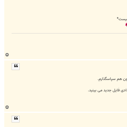
نيست*
ب
ا
ل
ا
ادی فایل جدید می بینید.
ب
ا
ل
ا