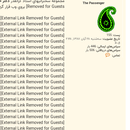
ت
مجموعه سخنرانيهاي استاد گرانقدر
دكتر ح
The Passenger
Removed for Guests]
بروي وب قرار گرف
[External Link Removed for Guests]
[External Link Removed for Guests]
[External Link Removed for Guests]
پست:
155
[External Link Removed for Guests]
تاریخ عضویت:
سه‌شنبه ۲۸ آبان ۱۳۸۷, ۲:۴۸
[External Link Removed for Guests]
ق.ظ
سپاس‌های ارسالی:
446 بار
[External Link Removed for Guests]
سپاس‌های دریافتی:
506 بار
[External Link Removed for Guests]
ت
تماس:
م
[External Link Removed for Guests]
ا
[External Link Removed for Guests]
س
T
[External Link Removed for Guests]
h
[External Link Removed for Guests]
e
P
[External Link Removed for Guests]
a
[External Link Removed for Guests]
s
s
[External Link Removed for Guests]
e
n
[External Link Removed for Guests]
g
[External Link Removed for Guests]
e
r
[External Link Removed for Guests]
[External Link Removed for Guests]
[External Link Removed for Guests]
[External Link Removed for Guests]