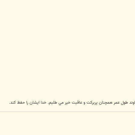
 خداوند طول عمر همچنان پربركت و عاقبت خير مي طلبم. خدا ايشان را حفظ كند.