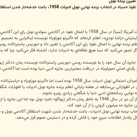
عيين برنده نوبل
فوذ «سيا» در انتخاب برنده نهايي
نوبل ادبيات 1958،
باعث خدشه‌دار شدن استقلال
ين آكادمي براي اهداي جايزه نوبل ادبيات آن سال را تغيير داد.
م برنده نهايي با اعمال نفوذ راي اين آكادمي را تغيير داد و «بوريس پاسترناك» روس را
«اگر تصور مي‌كنيد كه سيا هيچ علاقه‌اي به ادبيات ندارد، اشتباه فكر مي‌كنيد چرا ك
جايزه آن سال خود را به نويسنده روسي «بوريس پاسترناك» نويسنده رمان «دكتر ژيو
رقباي اصلي «موراويا» در دريافت معتبرترين جايزه ادبي دنيا بوده است اما آكادمي نو
ا» و «پاسترناك» دو رقيب بلامنازع در ساعات پاياني انتخاب برنده نهايي آكادمي بودند.
 اظهاراتي بي‌سابقه در هفته پاياني اعلام برنده جايزه نوبل ادبيات با اظهارات شگفت
ده نهايي رسانه‌هاي ادبي دنيا با شگفتي زيادي روبرو نشوند.
«بوريس پاسترناك» نويسنده روسي پيش از آن نيز در سال 1946 به خاطر رمان «دكتر ژيواگو» ن
نتخاب برنده نهايي نوبل ادبيات، باعث خدشه‌دار شدن شهرت استقلال آكادمي نوبل 
ال يك‌بار اطلاعات سري خود را فاش كرده و در دسترس عموم قرار مي‌دهد.