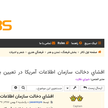
لینک سریع
راهنما
Rules
تماس با ما
صفحه اول تالار
بخش فرهنگ، تمدن و هنر
فرهنگي هنري
شعر و ادبيات
افشاي دخالت سازمان اطلاعات آمريكا در تعيين بر
مدیر انجمن:
شوراي نظارت
جستجو
جستجوی پی
ارسال پست
افشاي دخالت سازمان اطلاعات آم
پ
توسط
yasermym
»
یک‌شنبه ۶ بهمن ۱۳۸۷, ۱۱:۳۶ ب.ظ
س
Captain