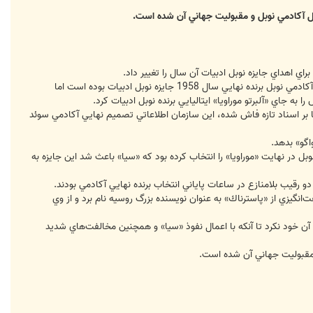
 آكادمي نوبل و مقبوليت جهاني آن شده است.
يك روزنامه چاپ ايتاليا و همچنين پايگاه اينترنتي «راشا تودي»، اعلام كرده‌اند كه «آلبرتو موراويا» نويسنده ايتاليايي به تصميم آكادمي نوبل برنده نهايي سال 1958 جايزه نوبل ادبيات بوده است اما
 به جاي «آلبرتو موراويا» ايتاليايي برنده نوبل ادبيات كرد.
ه بنا بر اسناد تازه فاش شده، اين سازمان اطلاعاتي تصميم نهايي آكادمي سوئد
اگو» بدهد.
بل در نهايت «موراويا» را انتخاب كرده بود كه «سيا» باعث شد اين جايزه به
‌انگيزي از «پاسترناك» به عنوان نويسنده بزرگ روسيه نام برد و از وي
امزد نوبل بود اما اين جايزه را از آن خود نكرد تا آنكه با اعمال نفوذ «سيا» و همچنين مخالفت‌هاي شديد
و مقبوليت جهاني آن شده است.