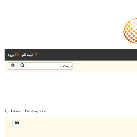
ثبت نام
ورود
جستجو
جستجو
تعداد پست ها:1 • صفحه
1
از
1