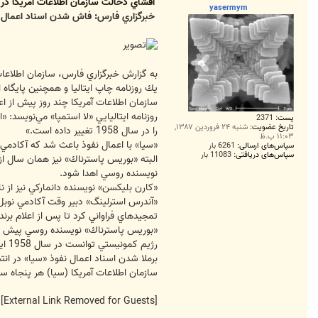
ت
افشاي دخالت سازمان اطلاعات آمريكا در ت
yasermym
خبرگزاري فارس: فاش شدن اسناد اعمال ن
به گزارش خبرگزاري فارس، سازمان اطلاعات آمريكا (سيا) در سال 1958 با اعمال نفوذ در آكادمي سوئدي نوبل راي ا
سازمان اطلاعات آمريكا چند روز پيش از اعلا
روزنامه ايتاليايي «لا استمپا» مي‌نويسد: 
پست:
2371
تاریخ عضویت:
شنبه ۲۴ فروردین ۱۳۸۷,
را در سال 1958 تغيير داده است.»
۱۱:۰۳ ب.ظ
«سيا» با اعمال نفوذ باعث شد كه آكادمي 
سپاس‌های ارسالی:
6261 بار
سپاس‌های دریافتی:
11083 بار
البته «بوريس پاسترناك» نيز همان سال از 
نويسنده روسي اهدا شود.
«كارن بليكسن» نويسنده دانماركي نيز از نامزدان احتمالي نوبل ادبيات سال 1958 بوده است اما «آلبرتو موراوي
«آندرس استرلينگ» دبير وقت آكادمي نوبل در
تمجيد‌هاي فراواني كرد تا پس از اعلام برن
رژيم كمونيستي توانست در سال 1958 اين جايزه ده ميليون كروني را از آن خود كند.
برملا شدن اسناد اعمال نفوذ «سيا» در ا
سازمان اطلاعات آمريكا (سيا) هر پنجاه س
[External Link Removed for Guests]