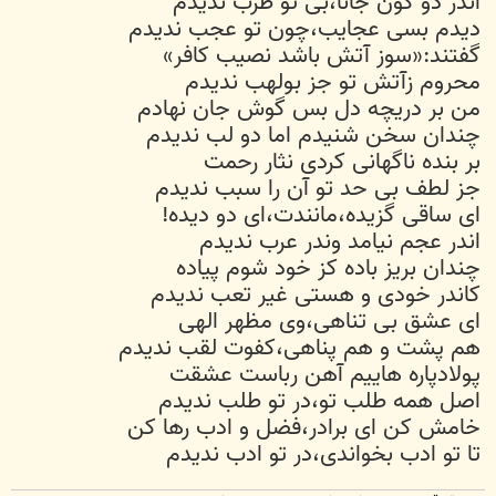
اندر دو کون جانا،بی تو طرب ندیدم
دیدم بسی عجایب،چون تو عجب ندیدم
گفتند:«سوز آتش باشد نصیب کافر»
محروم زآتش تو جز بولهب ندیدم
من بر دریچه دل بس گوش جان نهادم
چندان سخن شنیدم اما دو لب ندیدم
بر بنده ناگهانی کردی نثار رحمت
جز لطف بی حد تو آن را سبب ندیدم
ای ساقی گزیده،مانندت،ای دو دیده!
اندر عجم نیامد وندر عرب ندیدم
چندان بریز باده کز خود شوم پیاده
کاندر خودی و هستی غیر تعب ندیدم
ای عشق بی تناهی،وی مظهر الهی
هم پشت و هم پناهی،کفوت لقب ندیدم
پولادپاره هاییم آهن رباست عشقت
اصل همه طلب تو،در تو طلب ندیدم
خامش کن ای برادر،فضل و ادب رها کن
تا تو ادب بخواندی،در تو ادب ندیدم