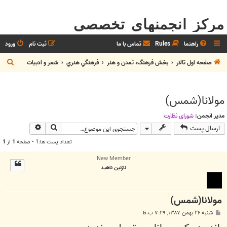
مرکز انجمنهای تخصصی
راهنما
Rules
تماس با ما
ثبت نام
ورود
ج
صفحه اول تالار
بخش فرهنگ، تمدن و هنر
فرهنگي هنري
شعر و ادبيات
س
ت
مولانا(شمس)
ج
و
مدیر انجمن:
شوراي نظارت
جستجو
جستجوی پیش
ارسال پست
تعداد پست ها:1 • صفحه
1
از
1
New Member
نازنین ناهید
مولانا(شمس)
پ
شنبه ۲۶ بهمن ۱۳۸۷, ۷:۲۹ ب.ظ
س
ت