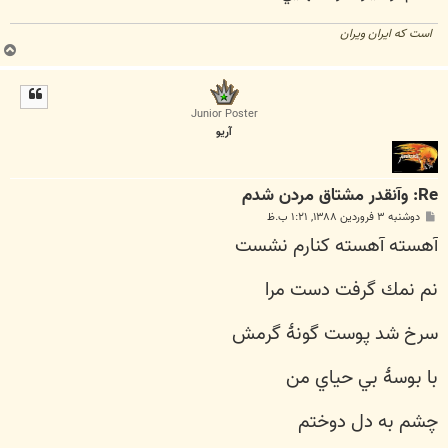
است كه ايران ويران
ب
ا
ل
ا
Junior Poster
آريو
Re: وآنقدر مشتاق مردن شدم
پ
دوشنبه ۳ فروردین ۱۳۸۸, ۱:۲۱ ب.ظ
س
آهسته آهسته كنارم نشست
ت
نم نمك گرفت دست مرا
سرخ شد پوست گونۀ گرمش
با بوسۀ بي حياي من
چشم به دل دوختم