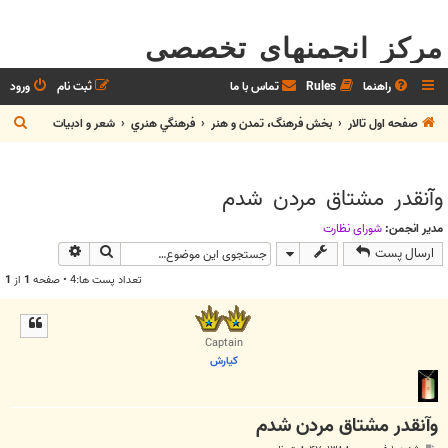
مرکز انجمنهای تخصصی
راهنما
Rules
تماس با ما
ثبت نام
ورود
ج
صفحه اول تالار
بخش فرهنگ، تمدن و هنر
فرهنگي هنري
شعر و ادبيات
س
ت
وآنقدر مشتاق مردن شدم
ج
و
مدیر انجمن:
شوراي نظارت
جستجو
جستجوی پیش
ارسال پست
تعداد پست ها:4 • صفحه
1
از
1
Captain
كيارش
وآنقدر مشتاق مردن شدم