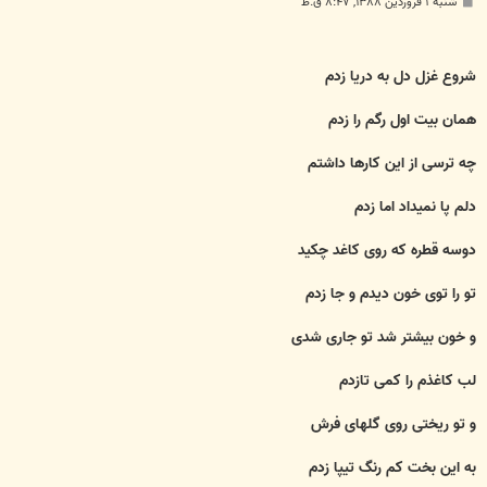
پ
شنبه ۱ فروردین ۱۳۸۸, ۸:۴۷ ق.ظ
س
ت
شروع غزل دل به دریا زدم
همان بیت اول رگم را زدم
چه ترسی از این کارها داشتم
دلم پا نمیداد اما زدم
دوسه قطره که روی کاغد چکید
تو را توی خون دیدم و جا زدم
و خون بیشتر شد تو جاری شدی
لب کاغذم را کمی تازدم
و تو ریختی روی گلهای فرش
به این بخت کم رنگ تیپا زدم