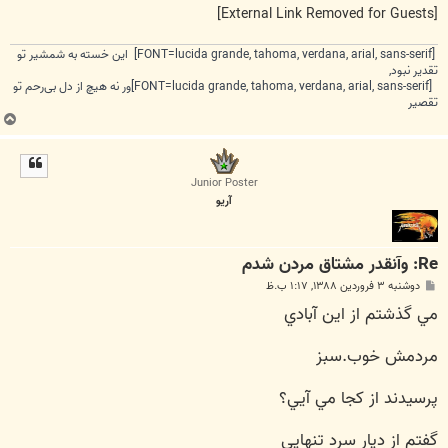
[External Link Removed for Guests]
[FONT=lucida grande, tahoma, verdana, arial, sans-serif] این خسته به شمشیر تو
تقدیر نبود,
[FONT=lucida grande, tahoma, verdana, arial, sans-serif]ور نه هیچ از دل بی‌رحم تو
تقصیر
ب
ا
ل
ا
Junior Poster
آريو
Re: وآنقدر مشتاق مردن شدم
پ
دوشنبه ۳ فروردین ۱۳۸۸, ۱:۱۷ ب.ظ
س
مي گذشتم از اين آبادي
ت
مردمش خوب.سبز
پرسيدند از كجا مي آيي؟
گفتم از ديار سرد تنهايي