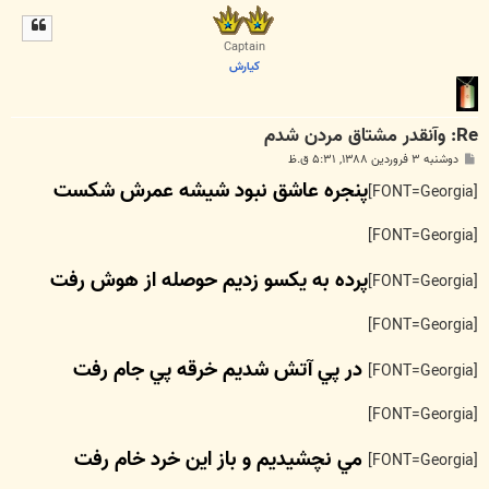
ل
ا
Captain
كيارش
Re: وآنقدر مشتاق مردن شدم
پ
دوشنبه ۳ فروردین ۱۳۸۸, ۵:۳۱ ق.ظ
س
پنجره عاشق نبود شيشه عمرش شكست
ت
[FONT=Georgia]
[FONT=Georgia]
پرده به يكسو زديم حوصله از هوش رفت
[FONT=Georgia]
[FONT=Georgia]
در پي آتش شديم خرقه پي جام رفت
[FONT=Georgia]
[FONT=Georgia]
مي نچشيديم و باز اين خرد خام رفت
[FONT=Georgia]