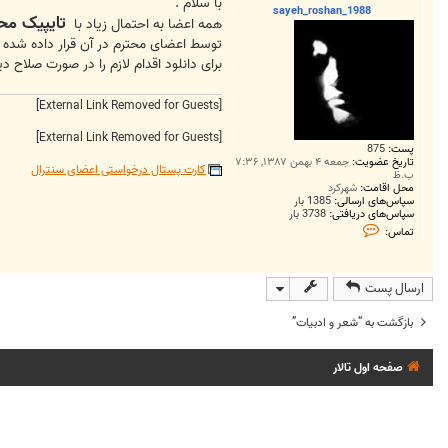
ت
با سلام .
sayeh_roshan_1988
تایپیک مح
همه اعضا به احتمال زیاد با
توسط اعضای محترم در آن قرار داده شده 
برای دانلود اقدام لازم را در صورت صلاح د
[External Link Removed for Guests]
[External Link Removed for Guests]
پست:
875
تاریخ عضویت:
جمعه ۴ بهمن ۱۳۸۷, ۷:۳۶
کارت پستال درخواستی اعضای سنترال
ب.ظ
محل اقامت:
شهرکرد
سپاس‌های ارسالی:
1385 بار
سپاس‌های دریافتی:
3738 بار
ت
تماس:
م
ا
س
s
ارسال پست
a
y
e
بازگشت به “شعر و ادبيات”
h
_
r
صفحه اول تالار
o
s
h
a
n
_
1