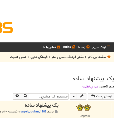
لینک سریع
راهنما
Rules
تماس با ما
صفحه اول تالار
بخش فرهنگ، تمدن و هنر
فرهنگي هنري
شعر و ادبيات
یک پیشنهاد ساده
مدیر انجمن:
شوراي نظارت
جستجو
جستجوی پی
ارسال پست
یک پیشنهاد ساده
پ
توسط
sayeh_roshan_1988
»
یک‌شنبه ۳۰ فروردین ۱۳۸۸, ۱۰:۳۰ ب.ظ
س
Captain