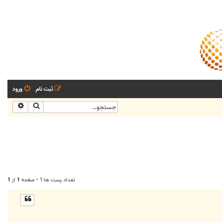
ثبت نام
ورود
جستجو
جستجو
تعداد پست ها:1 • صفحه
1
از
1