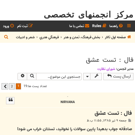
مرکز انجمنهای تخصصی
راهنما
Rules
تماس با ما
ثبت نام
ورود
ج
صفحه اول تالار
بخش فرهنگ، تمدن و هنر
فرهنگي هنري
شعر و ادبيات
س
ت
فال : تست عشق
ج
و
مدیر انجمن:
شوراي نظارت
جستجو
جستجوی پیشر
ارسال پست
1
تعداد پست ها:19
2
بعدی
-
NIRVANA
فال : تست عشق
پ
جمعه ۹ تیر ۱۳۸۵, ۱۱:۵۵ ب.ظ
س
ت
صادقانه جواب بدهید! پایین سوالات را نخوانید، تستتان خراب می شود!