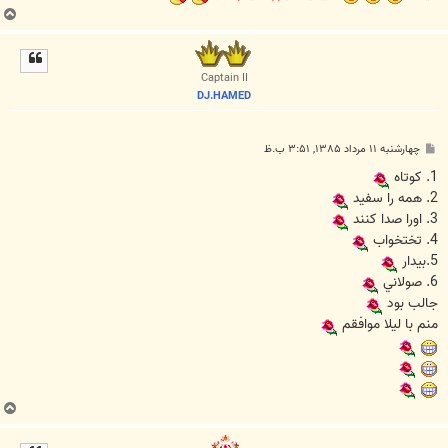
ب
ا
ل
ا
Captain II
DJ.HAMED
پ
چهارشنبه ۱۱ مرداد ۱۳۸۵, ۳:۵۱ ب.ظ
س
ت
1. کوتاه
2. همه را سفيد
3. اورا صدا کنند
4. تختخواب
5.بيدار
6. صولاني
جالب بود
منم با ليلا موافقم
ب
ا
ل