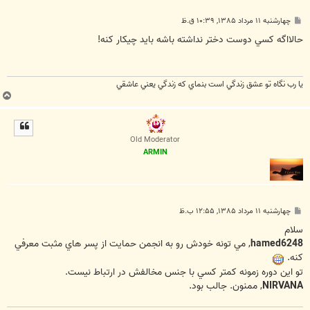
پ
چهارشنبه ۱۱ مرداد ۱۳۸۵, ۱۰:۳۹ ق.ظ
س
ت
حالااگه کسي دوست دختر نداشته باشه بايد چيکار کنه!
يا رب نگاه تو عشق زندگي است بنماي که زندگي يعني عاشقي
ب
ا
ل
ا
Old Moderator
ARMIN
پ
چهارشنبه ۱۱ مرداد ۱۳۸۵, ۱۲:۵۵ ب.ظ
س
ت
سلام
hamed6248
, مي تونه خودش رو به انجمن حمايت از پسر هاي مثبت معرفي
کنه.
تو اين دوره زمونه کمتر کسي با جنس مخالفش در ارتباط نيست.
NIRVANA
, ممنون. جالب بود.