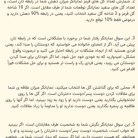
2. شمارش تعداد گل های قرمز نمایانگر میزان دَهِش شما در رابطه تان است، و
تعداد گل های سفید نمایانگر توقعات شما از طرف مقابل است. اگر 18 شاخه
گل قرمز و 2 شاخه گل سفید انتخاب کنید، یعنی در رابطه %90 دهش دارید و
درعوض فقط %10 توقع دارید.
3. این سوال نمایانگر رفتار شما در برخورد با مشکلاتی است که در رابطه تان
پیش می آید. اگر از اعضای خانواده می خواستید که دوستتان را صدا کند، یعنی
فردی هستید که از ایجاد مشکلات در رابطه احتراز می کنید و درصورت وقوع
مشکل، امیدوارید که به خودی خود حل شود. اما اگر خودتان برای صدا کردن
دوستتان می روید، یعنی فردی رک و راست تر هستید و برای حل مشکلات فوراً
اقدام می کنید.
4. محلی که برای گذاشتن گل ها انتخاب میکنید، نمایانگر میزان علاقه ی شما
برای ملاقات کردن دوست پسر/دوست دخترتان است. اگر گل ها را روی
تختخوابش بگذارید یعنی دوست دارید او را زود به زود ببینید. اما اگر آنها را روی
طاقچه ی پنجره بگذارید یعنی دوست ندارید او را مداوماً یا زیاد ملاقات کنید.
5. این سوال نمایانگر نگرش شما به شخصیت طرف مقابلتان است. اگر ببینید
که خواب است، شخصیت دوست پسر/دوست دخترتان را می پسندید و او را
همانطور که هست دوست دارید. اما اگر ببینید که بیدار است، شما می خواهید