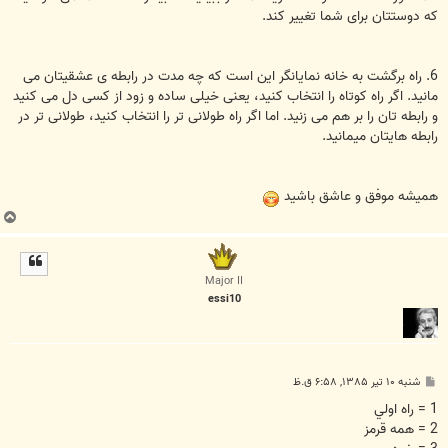
که دوستتان برای شما تغییر کند.
6. راه برگشت به خانه نمایانگر این است که چه مدت در رابطه ی عشقیتان می
مانید. اگر راه کوتاه را انتخاب کنید، یعنی خیلی ساده و زود از کسی دل می کنید
و رابطه تان را بر هم می زنید. اما اگر راه طولانی تر را انتخاب کنید، طولانی تر در
رابطه هایتان میمانید.
همیشه موفق و عاشق باشید
ب
ا
ل
ا
Major II
essi10
پ
شنبه ۱۰ تیر ۱۳۸۵, ۶:۵۸ ق.ظ
س
ت
1 = راه اولي
2 = همه قرمز