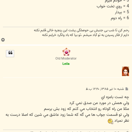
3 = خودم ميرم
4 = روي تخت خواب
5 = بيدار
6 = راه دوم
رحم کن تا شب بی جنبش بی حوصلگی پشت این پنجره خالی قابم نکنه
دارم از فکر رسیدن به تو آباد میشم ،تو بیا که باد ولگرد خرابم نکنه
ب
ا
ل
ا
Old Moderator
Leila
پ
شنبه ۱۰ تیر ۱۳۸۵, ۱۲:۲۰ ب.ظ
س
ت
چه تست بامزه اي
ولي همش در مورد من صدق نمي كرد
مثلا من راه كوتاه رو انتخاب مي كنم كه زود بش برسم
ولي تو قسمت جواب ها مي گه كه شما زود عاشق مي شين كه اصلا درست به
نظر نمياد