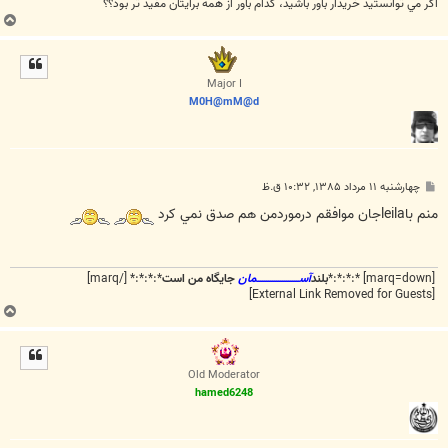
اگر مي توانستيد خريدار باور باشيد، كدام باور از همه برايتان مفيد تر بود؟؟
ب
ا
ل
ا
Major I
M0H@mM@d
پ
چهارشنبه ۱۱ مرداد ۱۳۸۵, ۱۰:۳۲ ق.ظ
س
ت
منم باleilaجان موافقم درموردمن هم صدق نمي کرد
[marq=down] *:*:*:*
بلند
آســـــــــــــــــــــمان
جایگاه من است
*:*:*:* [/marq]
[External Link Removed for Guests]
ب
ا
ل
ا
Old Moderator
hamed6248