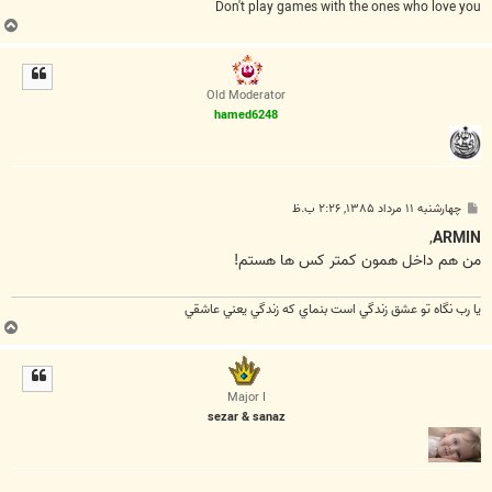
Don't play games with the ones who love you
ب
ا
ل
ا
Old Moderator
hamed6248
پ
چهارشنبه ۱۱ مرداد ۱۳۸۵, ۲:۲۶ ب.ظ
س
ت
,
ARMIN
من هم داخل همون کمتر کس ها هستم!
يا رب نگاه تو عشق زندگي است بنماي که زندگي يعني عاشقي
ب
ا
ل
ا
Major I
sezar & sanaz