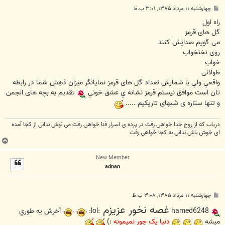
پ
چهارشنبه ۱۱ مرداد ۱۳۸۵, ۳:۰۱ ب.ظ
س
ت
راه اول
گل های قرمز
می گویم صدایش کنند
روی تختخواب
خواب
طولانی
واقعي ولي با شمارش تعداد گل های قرمز نمایانگر میزان دَهِش شما در رابطه
تان است موافق نيستم قرمز نشانه ي عشق خوني
تقدیم به بچه های انجمن
و تنها ستاره ی شبهای تاریکیم .....
دریاب که از روح جدا خواهی رفت در پرده ی اسرار فنا خواهی رفت می نوش ندانی از کجا آمده
ای خوش باش ندانی به کجا خواهی رفت
ب
ا
New Member
ل
adnan
ا
پ
چهارشنبه ۱۱ مرداد ۱۳۸۵, ۳:۰۸ ب.ظ
س
غصه نخور عزيزم
ت
hamed6248
:lol:
آخرش يه طوري
ميشه
د
ن
ي
ا
ي
ک
ج
و
ر
ن
م
ي
م
و
ن
ه
:)