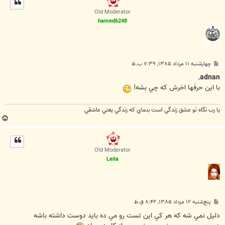
ا
Old Moderator
hamed6248
پ
چهارشنبه ۱۱ مرداد ۱۳۸۵, ۷:۳۹ ب.ظ
س
ت
,
adnan
با اين حرفها اخرش که چي بشه!
يا رب نگاه تو عشق زندگي است بنماي که زندگي يعني عاشقي
ب
ا
ل
ا
Old Moderator
Leila
پ
پنج‌شنبه ۱۲ مرداد ۱۳۸۵, ۸:۴۲ ق.ظ
س
ت
دليل نمي شه كه هر كي اين تست رو مي ده بايد دوست داشته باشه