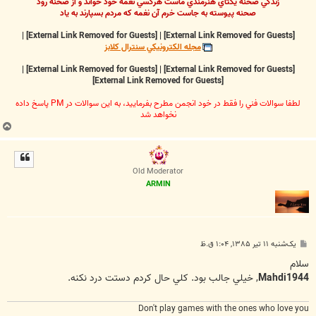
زندگي صحنه يکتاي هنرمندي ماست هرکسي نغمه خود خواند و از صحنه رود
صحنه پيوسته به جاست خرم آن نغمه که مردم بسپارند به ياد
|
[External Link Removed for Guests]
|
[External Link Removed for Guests]
مجله الکترونيکي سنترال کلابز
|
[External Link Removed for Guests]
|
[External Link Removed for Guests]
[External Link Removed for Guests]
لطفا سوالات فني را فقط در خود انجمن مطرح بفرماييد، به اين سوالات در PM پاسخ داده
نخواهد شد
ب
ا
ل
ا
Old Moderator
ARMIN
پ
یک‌شنبه ۱۱ تیر ۱۳۸۵, ۱:۰۴ ق.ظ
س
ت
سلام
Mahdi1944
, خيلي جالب بود. کلي حال کردم دستت درد نکنه.
Don't play games with the ones who love you