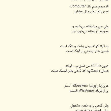
س
ت
الا مردم منم يك Computer
انيس اهل فن مثل مشاور
ولي هِي پيشرفته مي‌شوم و
وجودم در زمانه مي‌خورد جر
به قولاً كهنه‌ بودن زشت و ننگ است
همين هم ارمغاني از فرنگ است
درون«Case» من اصل و... قيافه
همان «Caseي» كه گاهي هم قشنگ است
عزيزان! راوي‌ام! «Speaker» اَستم
پر از فرياد «WinAmp» الستم
ولي گاهي براي ذهن مشغول
زباني احمق و ورّاجْ هستم