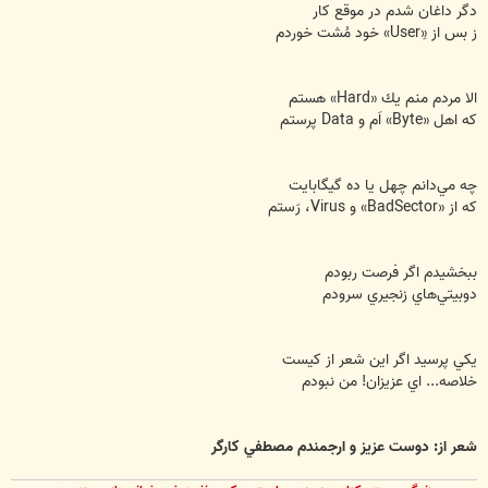
دگر داغان شدم در موقع كار
ز بس از «Userِ» خود مُشت خوردم
الا مردم منم يك «Hard» هستم
كه اهل «Byte» اَم و Data پرستم
چه مي‌دانم چهل يا ده گيگابايت
كه از «BadSector» و Virus، رَستم
ببخشيدم اگر فرصت ربودم
دوبيتي‌هاي زنجيري سرودم
يكي پرسيد اگر اين شعر از كيست
خلاصه... اي عزيزان! من نبودم
شعر از: دوست عزيز و ارجمندم مصطفي كارگر