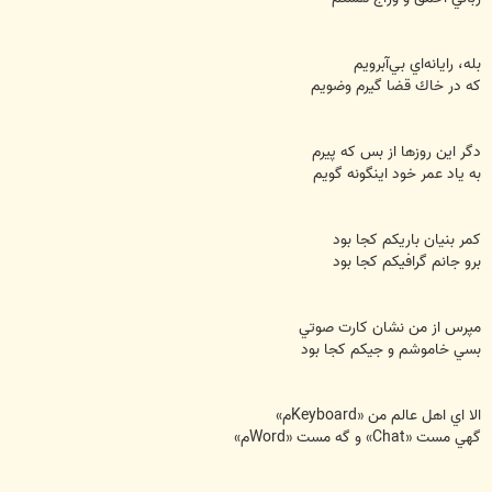
بله، رايانه‌اي بي‌آبرويم
كه در خاك قضا گيرم وضويم
دگر اين روزها از بس كه پيرم
به ياد عمر خود اينگونه گويم
كمر بنيان باريكم كجا بود
برو جانم گرافيكم كجا بود
مپرس از من نشان كارت صوتي
بسي خاموشم و جيكم كجا بود
الا اي اهل عالم من «Keyboardم»
گهي مست «Chat» و گه مست «Wordم»