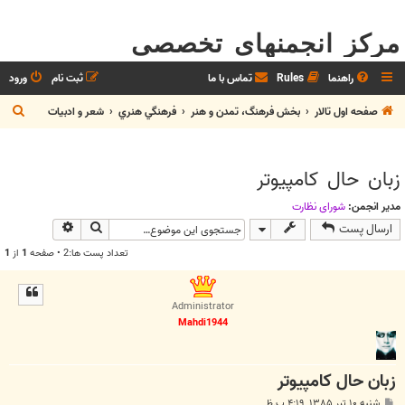
مرکز انجمنهای تخصصی
راهنما
Rules
تماس با ما
ثبت نام
ورود
ج
صفحه اول تالار
بخش فرهنگ، تمدن و هنر
فرهنگي هنري
شعر و ادبيات
س
ت
زبان حال كامپيوتر
ج
و
مدیر انجمن:
شوراي نظارت
جستجو
جستجوی پیش
ارسال پست
تعداد پست ها:2 • صفحه
1
از
1
Administrator
Mahdi1944
زبان حال كامپيوتر
پ
شنبه ۱۰ تیر ۱۳۸۵, ۴:۱۹ ب.ظ