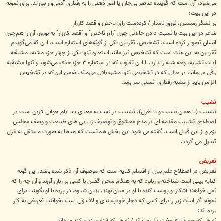
‌می‌شود، آن است که گوینده عناصر بی‌جان یا امور ذهنی را به رفتاری آدمی‌وار بیاراید. برای نمونه‌
در این بیت:
بر لشگر زمستان، نوروز نامدار / کرده‌ست رای تاختن و قصد کارزار
شاعر در این بیت با نسبت دادن حالاتی چون "رای تاختن" و "قصد کارزار" به نوروز، آن را هم‌چون
انسان تصویر کرده‌ است. تشخیص، تقریبن یکی از گونه‌های استعاره‌ است. این که می‌گوییم
تقریبن به این علت است که تشخیص نیز مانند استعاره تنها یکی از چهار جزء مشبه، مشبهٌ‌به،
ادات تشبیه، وجه شبه را دارد. با این تفاوت که در استعاره ۳ جزء حذف می‌شوند و تنها مشبهٌ‌به
باقی می‌ماند، در حالی که در تشخیص تنها مشبه باقی می‌ماند. ضمن این‌که در تشخیص
الزامن باید از مشبه رفتاری انسانی سر بزند.
تشیب
تشبیب (یا همان نسیب و یا تغزل): تشبیب در لغت به معنای یاد ایام جوانی کردن است در
اصطلاح، تشبیب مقدمه ای در مدح معشوق و توصیف زیبایی های طبیعت و وصف مجلس
بزم و از این قبیل است. گفته می شود این بخش همانست که بعدها به صورت مستقل به غزل
تبدیل می گردد.
تعریض
تعریض در اصطلاح علم بیان از اقسام کنایه است که موصوف آن ذکر شده باشد. این گونه
کنایه بیتی است شناخته و زبانزد که به هنگام سخن گفتن با کسی بر زبان آورند و آن چه را که
نمی خواهند آشکارا و پوست کنده با او در میان نهند، بدین شیوه، در پرده با او بگویند. برای
نمونه اگر ابیات زیر را برای کسی که دچار خودپسندی و لاف زنی است بخوانند، تعریض به کار
برده اند:
نه هر که چهره برافروخت دلبری داند / نه هر که آینه سازد سکندری داند