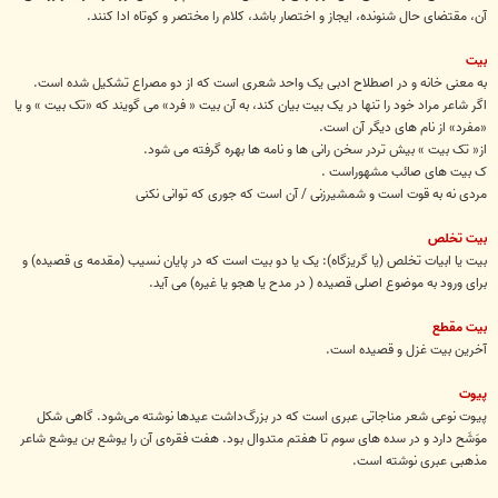
آن، مقتضای حال شنونده، ایجاز و اختصار باشد، کلام را مختصر و کوتاه ادا کنند.
بیت
به معنی خانه و در اصطلاح ادبی یک واحد شعری است که از دو مصراع تشکیل شده است.
اگر شاعر مراد خود را تنها در یک بیت بیان کند، به آن بیت « فرد» می گویند که «تک بیت » و یا
«مفرد» از نام های دیگر آن است.
از« تک بیت » بیش تردر سخن رانی ها و نامه ها بهره گرفته می شود.
ک بیت های صائب مشهوراست .
مردی نه به قوت است و شمشیرزنی / آن است که جوری که توانی نکنی
بیت تخلص
بیت یا ابیات تخلص (یا گریزگاه): یک یا دو بیت است که در پایان نسیب (مقدمه ی قصیده) و
برای ورود به موضوع اصلی قصیده ( در مدح یا هجو یا غیره) می آید.
بیت مقطع
آخرین بیت غزل و قصیده است.
پیوت
پیوت نوعی شعر مناجاتی عبری است که در بزرگ‌داشت عیدها نوشته می‌شود. گاهی شکل
موَشَح دارد و در سده های سوم تا هفتم متدوال بود. هفت فقره‌ی آن را یوشع بن یوشع شاعر
مذهبی عبری نوشته است.