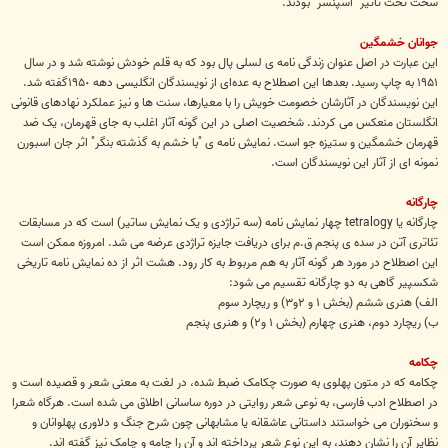
سخت تحت تأثیر "اسپنسر" بودند.
جوانان خشمگین
این عبارت در اصل عنوان زندگی نامه ی لسلی پال بود که به قلم خودش نوشته شد و در سال
١٩۵١ به چاپ رسید. بعدها این اصطلاح به عده‌ای از نویسندگان انگلیسی دهه ١٩۵٠گفته شد.
این نویسندگان در آثارشان خصومت خویش را با معیارها، سنت ها و نیز عملکرد نهادهای قانونی
انگلستان منعکس می کردند. شخصیت اصلی در این گونه آثار اغلب به جای قهرمان، یک ضد
قهرمان خشمگین و ستیزه جو است. نمایش نامه ی "با خشم به گذشته بنگر" اثر جان اسبورن
نمونه ای از آثار این نویسندگان است.
چارگانه
چارگانه یا tetralogy چهار نمایش نامه (سه تراژدی و یک نمایش ساتیر) است که در مسابقات
تئاتری آتن در سده ی پنجم ق.م برای دریافت جایزه تراژدی عرضه می شد. امروزه ممکن است
این اصطلاح در مورد هر گونه آثار به هم مربوط به کار رود. هشت اثر از ده نمایش نامه تاریخی
شکسپیر گاهی به دو چارگانه تقسیم می شود:
الف) هنری ششم (بخش ١ و ٢و۳) و ریچارد سوم
ب) ریچارد دوم، هنری چهارم (بخش ١ و٢) و هنری پنجم
چکامه
چکامه که در متون پهلوی به صورت چکامک ضبط شده، در لغت به معنی شعر و قصیده است و
در اصطلاح ادب فارسی، به نوعی شعر روایتی در دوره ساسانی اطلاق می شده است. هرگاه شعرا
و سخنوران می خواستند داستانی عاشقانه یا مشابهانی چون شرح جنگ و دلاوری پهلوانان و
نظایر آن را نشان دهند، به این نوع شعر پرداخته اند و آن را چامه و چامک نیز گفته اند.