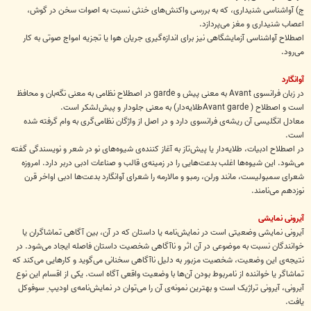
ج) آواشناسی شنیداری، که به بررسی واکنش‌های خنثی نسبت به اصوات سخن در گوش،
اعصاب شنیداری و مغز می‌پردازد.
اصطلاح آواشناسی آزمایشگاهی نیز برای اندازه‌گیری جریان هوا یا تجزیه امواج صوتی به کار
می‌رود.
آوانگارد
در زبان فرانسوی Avant به معنی پیش و garde در اصطلاح نظامی به معنی نگه‌بان و محافظ
است و اصطلاح ( Avant gardeطلایه‌دار) به معنی جلودار و پیش‌لشکر است.
معادل انگلیسی آن ریشه‌ی فرانسوی دارد و در اصل از واژگان نظامی‌گری به وام گرفته شده
است.
در اصطلاح ادبیات، طلایه‌دار یا پیش‌تاز به آغاز کننده‌ی شیوه‌های نو‌ در شعر و نویسندگی گفته
می‌شود. این شیوه‌ها اغلب بدعت‌هایی را در زمینه‌ی قالب و صناعات ادبی دربر دارد. امروزه
شعرای سمبولیست، مانند ورلن، رمبو و مالارمه را شعرای آوانگارد بدعت‌ها ادبی اواخر قرن
نوزدهم می‌نامند.
آیرونی نمایشی
آیرونی نمایشی وضعیتی است در نمایش‌نامه یا داستان که در آن، بین آگاهی تماشاگران یا
خوانندگان نسبت به موضوعی در آن اثر و ناآگاهی شخصیت داستان فاصله ایجاد می‌شود. در
نتیجه‌ی این وضعیت، شخصیت مزبور به دلیل ناآگاهی سخنانی می‌گوید و کارهایی می‌کند که
تماشاگر یا خواننده از نامربوط بودن آن‌ها با وضعیت واقعی آگاه است. یکی از اقسام این نوع
آیرونی، آیرونی تراژیک است و بهترین نمونه‌ی آن را می‌توان در نمایش‌نامه‌ی اودیپ ِ سوفوکل
یافت.