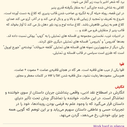
برد که شعر اخیر با بیت زیر آغاز می شود:
کلاغی به شاخی شده جای‌گیر / به منقار بگرفته قدری پنیر
در این قصه، روباه حیله گر به انگیزه ی صاحب شدن قالب پنیری که کلاغ به دست آورده است،
شروع به تعریف و تمجید از زیبایی قد و بالا و پر و بال او می کند و در آخر، آرزو می کند صدای
کلاغ هم به زیبایی ظاهرش باشد. کلاغ ساده لوح و زود باور دهان باز می کند تا آواز بخواند که
قالب پنیر از منقارش فرو می افتد و ...
در ادبیات غرب، نخستین مجموعه ی افسانه های تمثیلی را به "ازوپ" یونانی نسبت داده اند.
بعدها "فدروس" و "بایروس" افسانه های تمثیلی دیگری خلق کردند.
یکی دیگر از مشهورترین نمونه های افسانه های تمثیلی "قلعه حیوانات" نوشته‌ی "جورج اورول"
است که طنزی است سیاسی در قالب افسانه ی تمثیلی.
اقوا
اقوا یکی از عیب های قافیه است. هر گاه در هجای قافیه‌ی صامت + مصوت + صامت،
هم‌سانی ِ مصوت‌ها رعایت نشود، مثل قافیه شدن tar با ver در کلمات معطر و مجاور.
انگارش
انگارش در اصطلاح نقد ادبی، واقعی پنداشتن جریان داستان از سوی خواننده و
تماشاگر است. در این حالت، خواننده یا تماشاگر چنان تحت تأثیر دنیای
داستان قرار می‌گیرد که با وجود علم به فرضی بودن رویدادها، خود را در
تجربیات حسی و عاطفی داستان سهیم می‌یابد و بر این توهم که گویی همه
چیز برای خودش رخ می‌دهد، گردن می‌نهد.
Work hard in silence