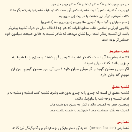
دل من چون دهن تنگ بتان / دهن تنگ بتان چون دل من
این بیت "تشبیه عکس" دارد. تشبیه عکس آن است که دو طرف تشبیه را به یک‌دیگر مانند
کنند. نمونه‌ی دیگر این صنعت را در بیت زیر می‌بینیم:
ز سم سواران و گرد سپاه / زمین ماه روی و زمین روی ماه (عنصری)
بلاغیون ایرانی و اسلامی اغلب متفق‌القولند که هر چه اختلاف میان دو طرف تشبیه بیش‌تر
باشد، آن تشبیه زیباتر است، زیرا نشان می‌دهد که شاعر نسبت به دقایق طبیعت پیرامون خود
حساس‌تر بوده است.
تشبیه مشزوط
تشبیه مشروط آن است که در تشبیه شرطی قرار دهند و چیزی را با شرط به
چیزی مانند کنند، برای نمونه:
اگر موری سخن گوید و گر موئی میان دارد / من آن مور سخن گویم، من آن
مویم که جان دارد
تشبیه مطلق
تشبیه مطلق آن است که چیزی را به چیزی بدون قید وشرط تشبیه کنند (مشبه و مشبه به و
ادات تشبیه و وجه شبه را بیاورند)، مانند:
پیچیدن افعی به کمندت ماند / آتش به سنان دیو بندت ماند
اندیشه به رفتن سمندت ماند / خورشید به همت بلندت ماند
تشخیص
تشخیص (personification)، که به آن انسان‌وارگی و جاندار‌انگاری و آدم‌گونگی نیز گفته