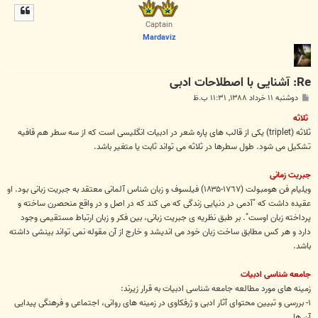
ل
ا
Captain
Mardaviz
Re: آشنایی با اصطلاحات ادبی
پ
دوشنبه ۱۱ خرداد ۱۳۸۸, ۱۱:۳۱ ب.ظ
س
ت
ثلاثه
ثلاثه (triplet) یکی از قالب های پاره شعر در ادبیات انگلیسی است که از سه سطر هم قافیه
تشکیل می شود. طول سطرها در ثلاثه می تواند ثابت یا متغیر باشد.
جبریت زمانی
ویلیام فن هومبولت (١۷٦۷-١٨۳۵) فیلسوف و زبان شناس آلمانی معتقد به جبریت زبانی بود. او
عقیده داشت که "آدمی در دنیایی زندگی که می کند که در اصل و در واقع منحصرن ساخته و
پرداخته زبان اوست". بر طبق نظریه ی جبریت زبانی، بین فکر و زبان ارتباط مستقیمی وجود
دارد و هر کس مطابق ساخت زبان خود می اندیشد و خارج از آن مقوله نمی تواند بینشی داشته
باشد.
جامعه شناسی ادبیات
زمینه های مورد مطالعه جامعه شناسی ادبیات به قرار زیرند:
١- بررسی و تبیین محتوای آثار ادبی و ژرفکاوی در زمینه های روانی، اجتماعی و فرهنگی پیدایی
آن ها.