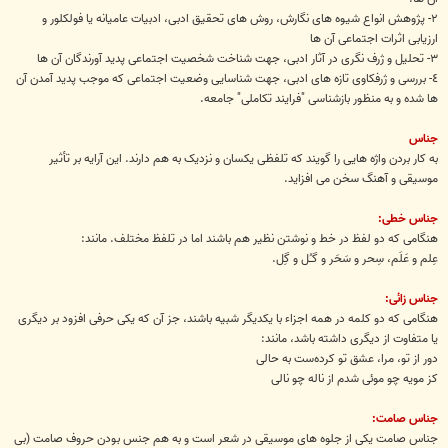
٢- پژوهش انواع شیوه های نگارش، روش های تحقیق ادبی، ادبیات عامیانه یا فولکلور و
ارزیابی اثرات اجتماعی آن ها
۳- تحلیل و ژرف نگری در آثار ادبی، جهت شناخت شخصیت اجتماعی پدید آورندگان آن ها
٤- بررسی و ژرفکاوی تازه های ادبی، جهت شناسایی وضعیت اجتماعی که موجب پدید آمدن آن
ها شده و به منظور بازشناسی "فرایند تکاملی" جامعه.
جناس
به کار بردن واژه هایی را گویند که تلفظی یکسان و نزدیک به هم دارند. این آرایه بر تأثیر
موسیقی و آهنگ سخن می افزاید.
جناس خطی:
هنگامی که دو لفظ در خط و نوشتن نظیر هم باشند اما در تلفظ مختلف. مانند:
عِلم و عَلَم، سِحر و سَحَر و گـُل و گِل.
جناس زائی:
هنگامی که دو کلمه در همه اجزاء با یکدیگر شبیه باشند، جز آن که یکی حرفی افزود بر دیگری
یا متفاوت از دیگری داشته باشد، مانند:
دور از تو، مرا، عشق تو کرده‌ست به حالی
کز مویه چو موئی شدم از ناله چو نالی
جناس صامت:
جناس صامت یکی از جلوه های موسیقی در شعر است و به هم جنس بودن حروف صامت (بی