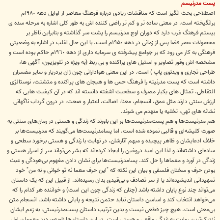
پست مدرنیسم
اصطلاحی بحث انگیز است که مناقشات زیادی درباره فرهنگ معاصر از اوایل دهه ١٩٨٠م
برانگیخته است. در معنی ساده تر و کم تر راضی کننده اش به طور کلی اشاره به مرحله سده ی
بیستم فرهنگ غرب دارد که دوران اوج مدرنیسم را پشت سر گذاشته و بنابراین ناظر بر
محصولات عصر فضا پس از زمانی در دهه ١٩۵٠م است. با این حال اغلب در اشاره به وضعیتی
فرهنگی به کار می رود که بر جوامع پیشرفته ی سرمایه داری از دهه ١٩٦٠م حاکم بوده است و
مشخصه اش وفور تصاویر و استیل های پراکنده و بی ربط (به ویژه در تلویزیون، آگهی ها،
طراحی تجاری و ویدئوی پاپ ) است. در این معنی هوادارانی چون ژان بردریار و سایر مفسران
داشته است که پست مدرنیته را فرهنگ حس ها و هیجان های پراکنده و متشتت، نوستالژی
التقاطی، تمثال های یکبار مصرف و سطحیت آشفته دانسته اند که در آن کیفیت هایی که
ارزش سنتی دارند مثل عمق، انسجام، معنا، اصالت، اعتبار و صحت، در درون گرداب ناگهانی
نشانه های تهی، تخلیه یا منهدم می شوند.
هم مدرنیست‌ها و هم پست‌مدرنیست‌ها بر این باورند که زندگی و هستی در رمان‌های سنتی به
صورت کلیشه‌ای و قالبی نموده شده است. اما پسامدرنیست‌ها می‌گویند که مدرنیست‌ها بر
خلاف ادعایشان و ظاهر پیچیده‌ و مبهم آثارشان، در نهایت با زندگی و هستی برخورد سطحی و
ساده‌ای داشته‌اند و لذا این امید دروغین را ایجاد کرده‌اند که بشر می‌تواند سر از اسرار هستی و
زندگی در آورد و معماها را حل کند. پسامدرنیست‌ها برای نشان دادن مفهوم بی‌هودگی و عبث
بودن حرف و سخنان فلسفی و بیان این نکته که "این حرف معما نه تو خوانی و نه من" خود
تمهیداتی اندیشیده‌اند یا از سر تصادف و بی‌قیدی بدان رسیده‌اند. از قبیل این که یک داستان
می‌تواند چند نوع پایان داشته باشد (چنان که زندگی چون این است) و خواننده هر کدام را که
می‌خواهد انتخاب کند و اساسن داستان نباید حتمن نتیجه و پایانی داشته باشد، انسجام متن
بی‌معنی است. هیچ چیز قطعی نیست و بدین ترتیب داستان پست‌مدرنیستی، به زعم ایشان
نزدیک‌ترین روایت به زندگی واقعی و هستی است. در این داستان‌ها زاویه‌ی دید معمولن اول