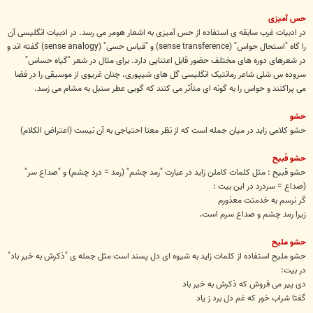
حس آمیزی
در ادبیات غرب سابقه ی استفاده از حس آمیزی به اشعار هومر می رسد. در ادبیات انگلیسی آن
را گاه "استحال حواس" (sense transference) و "قیاس حسی" (sense analogy) گفته اند و
در شعرهای دوره های مختلف حضور قابل اعتنایی دارد. برای مثال در شعر "گیاه حساس"
سروده س شلی شاعر رمانتیک انگلیسی گل های شیپوری، چنان غریوی از موسیقی را در فضا
می پراکنند و حواس را به گونه ای متأثر می کنند که گویی عطر سنبل به مشام می زسد.
حشو
حشو کلامی زاید در میان جمله است که از نظر معنا احتیاجی به آن نیست (اعتراض الکلام)
حشو قبیح
حشو قبیح : مثل کلمات کاملن زاید در عبارت "رمد چشم" (رمد = درد چشم) و "صداع سر"
(صداع = سردرد در این بیت :
گر نرسم به خدمتت معذورم
.
زیرا رمد چشم و صداع سرم است
حشو ملیح
حشو ملیح استفاده از کلمات زاید به شیوه ای دل پسند است مثل جمله ی "ذکرش به خیر باد"
در بیت:
دی پیر می فروش که ذکرش به خیر باد
گفتا شراب خور که غم دل برد ز یاد