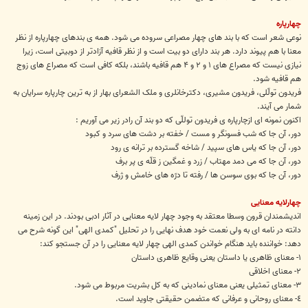
چهارپاره
نوعی شعر است که با بند های چهار مصراعی سروده می شود. همه ی بندهای چهارپاره از نظر
معنا با هم پیوند دارد. هر بند دارای دو بیت است و از نظر قافیه آزادتر از دوبیتی است، زیرا
نیازی نیست که مصراع های ١ و ۲ و ۴ هم قافیه باشند، بلکه کافی است که مصراع های زوج
هم قافیه شود.
فریدون تولّلی، فریدون مشیری، دکترخانلری و ملک الشعرای بهار از به ترین چارپاره سرایان به
شمار می آیند.
اکنون نمونه ای ازچارپاره ی فریدون توللّی که دو بند آن رادر زیر می آوریم :
دور، آن جا که شب فسونگر و مست / خفته بر دشت های سرد و کبود
دور، آن جا که یاس های سپید / شاخه گسترده بر ترانه ی رود
دور، آن جا که می دمد مهتاب / زرد و غمگین ز قلّه ی پر برف
دور، آن جا که بوی سوسن ها / رفته تا درّه های خامش و ژرف
چهارلایه معنایی
اندیشمندان قرون وسطا معتقد به وجود چهار لایه معنایی در آثار ادبی بودند. در این زمینه
دانته در نامه ای به ولی نعمت خود هدف نهایی را در تحلیل "کمدی الهی" این گونه شرح می
دهد: خواننده باید هنگام خواندن کمدی الهی چهار لایه معنایی را در آن جستجو کند:
١- معنای ظاهری یا داستان یعنی وقایع ظاهری داستان
٢- معنای اخلاقی
۳- معنای تمثیلی یعنی معنای نمادینی که به کل بشریت مربوط می شود.
٤- معنای روحانی و عرفانی که متضمن حقیقتی جاوید است.