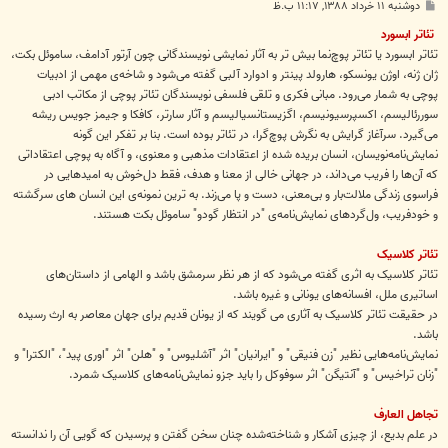
پ
دوشنبه ۱۱ خرداد ۱۳۸۸, ۱۱:۱۷ ب.ظ
س
ت
تئاتر ابسورد
تئاتر ابسورد یا تئاتر پوچ‌نما بیش تر به آثار نمایشی نویسندگانی چون آرتور آدامف، ساموئل بکت،
ژان ژنه، اوژن یونسکو، هارولد پینتر و ادوارد آلبی گفته می‌شود و شاخه‌ی مهمی از ادبیات
پوچی به شمار می‌رود. مبانی فکری و تلقی فلسفی نویسندگان تئاتر پوچی از مکاتب ادبی
سوررئالیسم، اکسپرسیونیسم، اگزیستانسیالیسم و آثار سارتر، کافکا و جیمز جویس ریشه
می‌گیرد. سرآغاز گرایش به نگرش پوچ‌گرا، در تئاتر بوده است. بنا بر تفکر این گونه
نمایش‌نامه‌نویسان، انسان بریده شده از اعتقادات مذهبی و معنوی، و آگاه به پوچی اعتقاداتی
که آن‌ها را فریب می‌داند، در جهانی خالی از معنا و هدف، فقط دل‌خوش به امیدهایی در
فراسوی زندگی ملالت‌بار و بی‌معنی، دست و پا می‌زند. به ترین نمونه‌ی این انسان های سرگشته
و خودفریب، ول‌گردهای نمایش‌نامه‌ی "در انتظار گودو" ساموئل بکت هستند.
تئاتر کلاسیک
تئاتر کلاسیک به اثری گفته می‌شود که از هر نظر سرمشق باشد و الهامی از داستان‌های
اساتیری ملل، افسانه‌های یونانی و غیره باشد.
در حقیقت تئاتر کلاسیک به آثاری می گویند که از یونان قدیم برای جهان معاصر به ارث رسیده
باشد.
نمایش‌نامه‌هایی نظیر "زن فنیقی" و "ایرانیان" اثر "آشلیوس" و "هلن" اثر "اوری پید"، "الکترا" و
"زنان تراخیس" و "آنتیگن" اثر سوفوکل را باید جزو نمایش‌نامه‌های کلاسیک شمرد.
تجاهل العارف
در علم بدیع، از چیزی آشکار و شناخته‌شده چنان سخن گفتن و پرسیدن که گویی آن را ندانسته