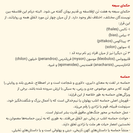
حکمای سبعه
حکمای سبعه به هفت تن ازفلاسفه ی قدیم یونان گفته می شود. البته درنام این فلاسفه بین
نویسندگان مختلف، اختلاف نظر وجود دارد. از آن میان چهار تن مورد اتفاق همه ی روایاتند، از
این قرار:
١- تالس (thales)
٢- بیاس (bias)
۳- پیتاکوس (pittakos)
٤- سولون (solon)
۳ تن دیگررا نیز از میان افراد زیر نام برده اند :
قلیوبولس (kleobulos) موسون (myson) فریاندرس (periandros) خیلون (chilon)
اناخارسیس (anacharsis) افمندیس (epimenides) و غیره.
حماسه
حماسه در لغت به معنای دلیری، دلاوری و شجاعت است و در اصطلاح، شعری بلند و روایتی را
گویند که بر محور موضوعی جدی و رزمی، به سبکی با ارزش سروده شده باشد. برخی از
ویژگی‌های حماسه به طور خلاصه از این قرارند:
- قهرمان اصلی حماسه اغلب پهلوان یا نیم‌خدائی است که با اَعمال بزرگ و شگفت‌انگیز خود،
سرنوشت قبیله، قوم یا نژادی را رقم می‌زند.
- عمل حماسه بر محور جنگ‌های مافوق قدرت بشر استوار است.
- حوادث حماسه اغلب در زمانی دور اتفاق می‌افتد، به طوری که به ترین حماسه‌ها معمولن به
نخستین اعصار حیات هر ملت یا نژادی تعلق دارند.
- منشأ حماسه یا داستان‌های کهن تاریخی، دینی و پهلوانی است و یا داستان‌های تخیلی.