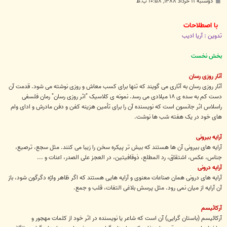
پ
دوشنبه ۱۱ خرداد ۱۳۸۸, ۱۰:۵۸ ب.ظ
س
ت
با اصطلاحات
تدوین : آریا ادیب
بخش نخست
آثار روزی رسان
آثار روزی رسان به آثاری می گویند که تنها برای کسب معاش و روزی نوشته می شود. قدمت آن
دست کم به سده ی ١٨ میلادی می رسد. نمونه ی کلاسیک "اثر روزی رسان" رمان فلسفی
راسلاس اثر جانسون است که نویسنده آن را برای تأمین هزینه کفن و دفن مادرش و ادای وام
های خود در یک هفته شب ها نوشت.
آرایه بیرونی
آرایه های بیرونی آن ها هستند که بیش تر پیکره سخن را زیبا می کنند. مثل سجع، ترصیع،
جناس، عکس، اشتقاق، رد المطلع، ذوقافیتین، در العجز علی الصدر، اعنات و ...
آرایه درونی
آرایه های درونی همان صناعات معنوی و آرایه هایی هستند که اگر ظاهر واژه دگرگون شود، باز
آن آرایه از میان نمی رود. مثل پرسش بلاغی التفات، قلب و جمع.
آرکائیسم
آرکائیسم (باستان گرایی) آن است که شاعر یا نویسنده در اثر خود از کلمات مهجور و