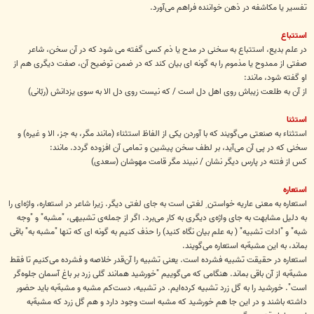
تفسیر یا مکاشفه در ذهن خواننده فراهم می‌آورد.
استتباع
در علم بدیع، استتباع به سخنی در مدح یا ذم کسی گفته می شود که در آن سخن، شاعر
صفتی از ممدوح یا مذموم را به گونه ای بیان کند که در ضمن توضیح آن، صفت دیگری هم از
او گفته شود، مانند:
از آن به طلعت زیباش روی اهل دل است / که نیست روی دل الا به سوی یزدانش (ربّانی)
استثنا
استثناء به صنعتی می‌گویند که با آوردن یکی از الفاظ استثناء (مانند مگر، به جز، الا و غیره) و
سخنی که در پی آن می‌آید، بر لطف سخن پیشین و تمامی آن افزوده گردد. مانند:
کس از فتنه در پارس دیگر نشان / نبیند مگر قامت مهوشان (سعدی)
استعاره
استعاره به معنی عاریه خواستن ِ لغتی است به جای لغتی دیگر. زیرا شاعر در استعاره، واژه‌ای را
به دلیل مشابهت به جای واژه‌ی دیگری به کار می‌برد. اگر از جمله‌ی تشبیهی، "مشبه" و "وجه
شبه" و "ادات تشبیه" ( به علم بیان نگاه کنید) را حذف کنیم به گونه ای که تنها "مشبه به" باقی
بماند، به این مشبهٌ‌به استعاره می‌گویند.
استعاره در حقیقت تشبیه فشرده است. یعنی تشبیه را آن‌قدر خلاصه و فشرده می‌کنیم تا فقط
مشبه‌ٌبه از آن باقی بماند. هنگامی که می‌گوییم "خورشید همانند گلی زرد بر باغ آسمان جلوه‌گر
است". خورشید را به گل زرد تشبیه کرده‌ایم. در تشبیه، دست‌کم مشبه و مشبهٌ‌به باید حضور
داشته باشند و در این جا هم خورشید که مشبه‌ است وجود دارد و هم گل زرد که مشبه‌ٌ‌به