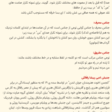
صدا) که قبل یا بعد از مصوت های مختلف تکرار شود. گویند. برای نمونه تکرار صامت های
"ص" یا "ف" در بیت زیر از حافظ:
نقد صوفی نه همه صافی بی غش باشد / ای بسا خرقه که مستوجب آتش باشد
جناس محرف:
جناس محرف یا جناس آوایی نوعی از جناس است که در آن صامت‌ها در ابتدای کلمات نزدیک
به هم (با فاصله‌ی اندک) تکرار شوند. برای نمونه تکرار صدای "س" در بیت زیر:
این سو کشان سوی خوشان، وان سو کشان با ناخوشان / یا بگذرد یا بشکند، کشتی در این
گرداب‌ها (مولوی)
جناس مفروق:
نوعی جناس مرکب است که دو کلمه در لفظ مشابه و در خط مختلف باشند مانند:
تا زنده ام در راه مهر تو تازنده ام
من مرده نیم و لکن مردنیم
جنبش ادبی پیشا رافائلی
"انجمن اخوت هنرمندان جوان لندن" در اواسط سده ی ١٩ که به منظور ایستادگی در برابر
قرارداهای هنری رایج و آفرینش یا بازآفرینی اشکال هنری ای که پیش از عصر رافائل به کار می
رفت متحد شدند و نظریه های خود را در نشریه "جوانه" بیان کردند. اعضای گروه عبارت بودند از:
اورت میله، ویلیام هولمن هانت، دانته گابریل روزتی، ویلیام مایکل روزتی، تامس وولز، فردریک
جورج استفنس و جیمز کالینسن. این جنبش بعدها بر ویلیام موریس، کریستینا روزتی و
سوئنبرن هم اثر گذاشت. شعر پیشارافائلی شباهت زیادی به سبک قرون وسطا دارد. اینان