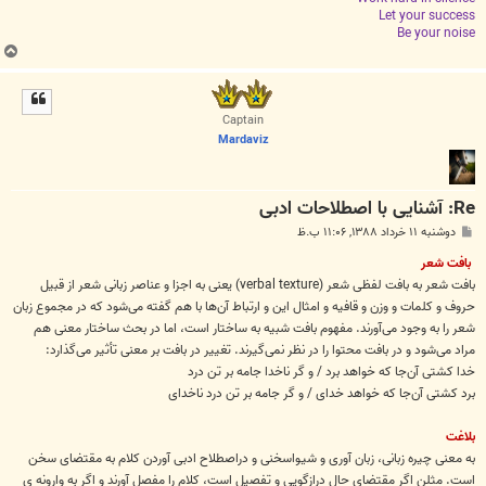
Let your success
Be your noise
ب
ا
ل
ا
Captain
Mardaviz
Re: آشنایی با اصطلاحات ادبی
پ
دوشنبه ۱۱ خرداد ۱۳۸۸, ۱۱:۰۶ ب.ظ
س
ت
بافت شعر
بافت شعر به بافت لفظی شعر (verbal texture) یعنی به اجزا و عناصر زبانی شعر از قبیل
حروف و کلمات و وزن و قافیه و امثال این و ارتباط آن‌ها با هم گفته می‌شود که در مجموع زبان
شعر را به وجود می‌آورند. مفهوم بافت شبیه به ساختار است، اما در بحث ساختار معنی هم
مراد می‌شود و در بافت محتوا را در نظر نمی‌گیرند. تغییر در بافت بر معنی تأثیر می‌گذارد:
خدا کشتی آ‌ن‌جا که خواهد برد / و گر ناخدا جامه بر تن درد
برد کشتی آن‌جا که خواهد خدای / و گر جامه بر تن درد ناخدای
بلاغت
به معنی چیره زبانی، زبان آوری و شیواسخنی و دراصطلاح ادبی آوردن کلام به مقتضای سخن
است. مثلن اگر مقتضای حال درازگویی و تفصیل است، کلام را مفصل آورند و اگر به وارونه ی