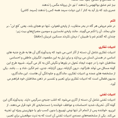
سِرّ غم عشق بوالهوس را ندهند / نور دل پروانه مگس را ندهند
عمری باید که یار آید به کنار / این دولت سرمد همه کس را ندهند (سرمد کاشی)
اثلم
در علم عروض هر گاه در بحر متقارب، از پایه‌ی فعولن، تنها دو هجای بلند، یعنی "فع‌ لن"، بر
جای بماند، آن را اثلم می‌گویند. مانند پایه‌ی نخستین و سومین مصراع‌های بیت زیر:
چندان‌ که گفتم غم با طبیبان / درمان نکردند مسکین غریبان (حافظ)
ادبیات تفکری
ادبیات تفکری شامل آن دسته از آثار ادبی می شود که پدیدآورندگان آن ها به طرح جنبه های
اساسی در هستی انسان می پردازند و برای نیل به این مقصود، انگیزش عاطفی و احساسی
مخاطبان خود را در جهت ایجاد تحول در باورها و نگرش آنان به کار می گیرند. شیوه طرح این
گونه مسائل می تواند طنزآلود، درون گرایانه، برون گرایانه، جدی، غم انگیز، شاد و ... باشد. یکی
از مشخصه های عمده ی ادبیات تفکری، ماندگاری و جاودانگی آن هاست. این ماندگاری،
مدیون فضائی است که ادبیات تفکری برای تعبیر و تفسیر در ذهن مخاطبان خود فراهم می
آورد.
ادبیات تفننی
ادبیات تفننی شامل آن دسته از آثاری می‌شود که اغلب جنبه‌ی سرگرمی دارند. پدیدآورندگان این
گونه آثار، تحریک شدید احساسات و عواطف خواننده را دست‌مایه‌ی کار خود قرار می‌دهند. از
این‌رو، خواننده پس از اتمام اثر تنها نوعی تهییج را بدون کسب باور یا جهان‌بینی ویژه ای تجربه
می‌کند. یکی از مشخصه‌های عمده‌ی ادبیات تفننی آن است که به ندرت موقعیتی برای تعبیر،