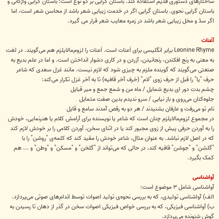
ساختارهای دستوری قدیم استفاده کند. باستان گرایی بر دو نوع است: باستان گرایی واژگانی و
باستان گرایی نحوی. باستان گرایی اگر در خدمت زیبایی شعر باشد از محاسن شعر است، اما
اگر سدّ و مخل زیبایی شعر باشد در زمره معایب شعر قرار می گیرد.
آغنات
Leonine Rhyme برابر انگلیسی برای اَعنات است. اَعنات را لزوم‌مالایلزم هم می‌گویند. در لغت
به معنی به رنج افکندن، رنجانیدن، آزردن و در کاری دشوار انداختن است. و اما در علم بدیع به
صنعتی می‌گویند که گوینده ملزم به چیزی شود که لازم نیست. مانند غزل سعدی که شاعر
حرف "یا" را قبل از حرف رَوی "لام" (خرف آخر قافیه) تا به آخر غزل تکرار می‌کند:
چشم بدت دور ای بدیع شمایل / ماه من و شمع جمع و میر قبایل
جلوه‌کنان می‌روی و باز نیایی / سرو ندیدم بدین صفت متمایل
نام تو می‌رفت و عارفان بشنیدند / هر دو به رقص آمدند سامع و قایل
در مجموع لزوم‌مالایلزم چنان است که شاعر یا نویسنده برای آرامش کلام یا هنرنمایی، خودش
را به آوردن حرفی پیش از رَوی مجبور کند یا در اثنای سخن، آوردن کلامی را بر خودش لازم کند
که در اصل لازم نباشد. به عنوان مثال، شاعر خودش را مقید کند که کلمه‌ی "روشن" را با
"گلشن" و "جوشن" قافیه کند، در حالی که می‌تواند از "گلخن" و "مسکن" و "وطن" و ... هم
کمک بگیرد.
آواشناسی
آواشناسی شامل ۳ موضوع است:
الف) آواشناسی تولیدی، که به بررسی نحوه‌ی تولید اصوات توسط اندام‌های صوتی می‌پردازد.
ب) آواشناسی فیزیکی، که به بررسی خواص فیزیکی اصوات سخن در گذر از دهان تا رسیدن به
گوش شنونده می‌پردازد.