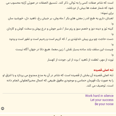
است که شاعر صفات کسی را به توالی ذکر کند. تنسیق الصفات در صورتی آرایه محسوب می
شود که شمار صفت ها بیش از دو باشد.
برای نمونه:
لعبتان داری به طبع اندر ز معنی های بکر / ماه وش، بر جیش رخ، ناهید دل، خورشید سان
و:
کینه توز و دیده دوز و خصم سوز و رزم ساز / شیر جوش و درع پوش و سخت کوش و کاردان
و:
دست حاجت چو بری پیش خداوندی بر / که کریم است و رحیم است و غفور است و ودود
و:
چیست این سقف بلند ساده بسیار نقش / زین معما، هیچ دانا در جهان آگاه نیست
و:
نورت از مهر، لطفت از ناهید / برت از ابر، جودت از کهسار
تنه اصلی قصیده
تنه اصلی قصیده آن بخش از قصیده است که شاعر در آن به مدح ممدوح می پردازد و با اغراق او
را به صورت یک قهرمان حماسی و موجودی مافوق طبیعی که اعمال محیرالعقولی انجام داده
است، توصیف می کند.
Work hard in silence
Let your success
Be your noise
ب
ا