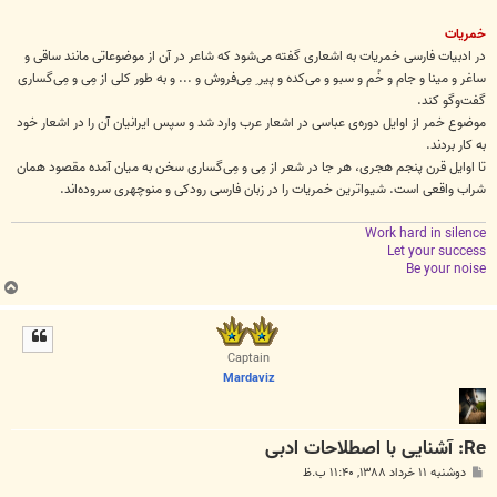
خمریات
در ادبیات فارسی خمریات به اشعاری گفته می‌شود که شاعر در آن از موضوعاتی مانند ساقی و
ساغر و مینا و جام و خُم و سبو و می‌کده و پیر ِ مِی‌فروش و ... و به طور کلی از مِی و مِی‌گساری
گفت‌وگو کند.
موضوع خمر از اوایل دوره‌ی عباسی در اشعار عرب وارد شد و سپس ایرانیان آن را در اشعار خود
به کار بردند.
تا اوایل قرن پنجم هجری، هر جا در شعر از مِی و مِی‌گساری سخن به میان آمده مقصود همان
شراب واقعی است. شیواترین خمریات را در زبان فارسی رودکی و منوچهری سروده‌اند.
Work hard in silence
Let your success
Be your noise
ب
ا
ل
ا
Captain
Mardaviz
Re: آشنایی با اصطلاحات ادبی
پ
دوشنبه ۱۱ خرداد ۱۳۸۸, ۱۱:۴۰ ب.ظ
س