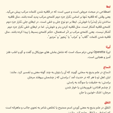
ابطا
اصطلاحی در مبحث عروض است و عیبی است که در قافیه شدن کلمات مرکب پیش می‌آید.
یعنی وقتی که قافیه تنها بر اساس تکرار جزء دوم کلمه‌ی مرکب پدید آمده باشد، مثل قافیه
ساختن بَتَر (بدتر) با خوش‌تر. ایطا بر دو نوع جلی و خفی است. در ایطای جلی تکرار جزء دوم
کلمه‌ی قافیه آشکار است. مثل قافیه کردن بتر و خوش‌تر. اما در ایطای خفی تکرار جزء دوم
آشکار نیست. یعنی کلمه‌ی مرکب بر اثر استعمال، حکم کلمه‌ی بسیط را پیدا کرده باشد. مثل
قافیه شدن کلمات "گلاب" و "غراب" یا "رنجور" و "مزدور".
اُپرتا
اپرتا Operetta نوعی درام سبک است که شامل بخش های موزیکال و گفت و گو و اغلب طنز
آمیز و هجایی است.
اتساع
اتساع در علم بدیع به سخنی گویند که آن را بتوان به چند گونه معنی و تفسیر کرد. مانند:
لبان لعل تو با هر که در حدیث آمد / براستی که ز چشمش بیوفتد مرجان
براستی: به حقیقت یا سوگند به راستی
از چشم افتادن: فروریختن یا خوار شدن
مرجان: اشک خونین یا جان
اتفاق
اتفاق در علم بدیع به معنی آوردن اسم ممدوح یا تخلص شاعر به نحوی جالب و ماهرانه است
که تصادفی و اتفاقی جلوه کند. مانند: