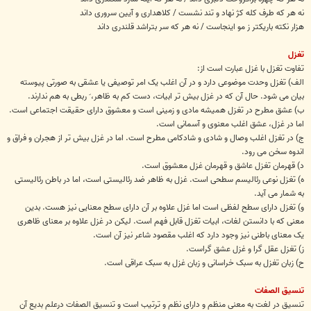
نه هر که طرف کله کژ نهاد و تند نشست / کلاهداری و آیین سروری داند
هزار نکته باریکتر ز مو اینجاست / نه هر که سر بتراشد قلندری داند
تغزل
تفاوت تغزل با غزل عبارت است از:
الف) تغزل وحدت موضوعی دارد و در آن اغلب یک امر توصیفی یا عشقی به صورتی پیوسته
بیان می شود. حال آن که در غزل بیش تر ابیات، دست کم به ظاهر، َ ربطی به هم ندارند.
ب) عشق مطرح در تغزل همیشه مادی و زمینی است و معشوق دارای حقیقت اجتماعی است.
اما در غزل، عشق اغلب معنوی و آسمانی است.
ج) در تغزل اغلب وصال و شادی و شادکامی مطرح است. اما در غزل بیش تر از هجران و فراق و
اندوه سخن می رود.
د) قهرمان تغزل عاشق و قهرمان غزل معشوق است.
ه) تغزل نوعی رئالیسم سطحی است. غزل به ظاهر ضد رئالیستی است، اما در باطن رئالیستی
به شمار می آید.
و) تغزل دارای سطح لفظی است اما غزل علاوه بر آن دارای سطح معنایی نیز هست. بدین
معنی که با دانستن لغات، ابیات تغزل قابل فهم است. لیکن در غزل علاوه بر معنای ظاهری
یک معنای باطنی نیز وجود دارد که اغلب مقصود شاعر نیز آن است.
ز) تغزل عقل گرا و غزل عشق گراست.
ح) زبان تغزل به سبک خراسانی و زبان غزل به سبک عراقی است.
تنسیق الصفات
تنسیق در لغت به معنی منظم و دارای نظم و ترتیب است و تنسیق الصفات درعلم بدیع آن