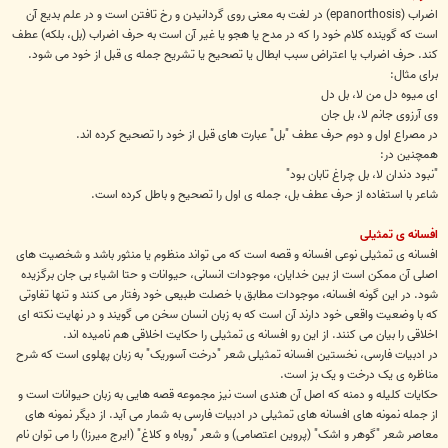
اضراب (epanorthosis) در لغت به معنی روی گردانیدن و رخ تافتن است و در علم بدیع آن
است که گوینده کلام خود را که در مدح یا هجو یا غیر آن است به حرف اضراب (بل، بلکه) عطف
کند. حرف اضراب یا اعتراض سبب ابطال یا تصحیح یا تشریح جمله ی قبل از خود می شود.
برای مثال:
ای میوه دل من لا، بل دل
وی آرزوی جانم لا، بل جان
در مصراع اول و دوم حرف عطف "بل" عبارت های قبل از خود را تصحیح کرده اند.
همچنین در:
"نبود دندان لا، بل چراغ تابان بود"
شاعر با استفاده از حرف عطف بل، جمله ی اول را تصحیح و باطل کرده است.
افسانه ی تمثیلی
افسانه ی تمثیلی نوعی افسانه و قصه است که می تواند منظوم یا منثور باشد و شخصیت های
اصلی آن ممکن است از بین خدایان، موجودات انسانی، حیوانات و حتا اشیاء بی جان برگزیده
شود. در این گونه افسانه، موجودات مطابق با خصلت طبیعی خود رفتار می کنند و تنها تفاوتی
که با وضعیت واقعی خود دارند آن است که به زبان انسان سخن می گویند و در نهایت نکته ای
اخلاقی را بیان می کنند. از این رو افسانه ی تمثیلی را حکایت اخلاقی هم نامیده اند.
در ادبیات فارسی، نخستین افسانه تمثیلی شعر "درخت آسوریک" به زبان پهلوی است که شرح
مناظره ی یک درخت و یک بز است.
حکایات کلیله و دمنه که اصل آن هندی است نیز مجموعه قصه هایی به زبان حیوانات است و
از جمله نمونه های افسانه های تمثیلی در ادبیات فارسی به شمار می آید. از دیگر نمونه های
معاصر شعر "گوهر و اشک" (پروین اعتصامی) و شعر "روباه و کلاغ" (ایرج میرزا) را می توان نام