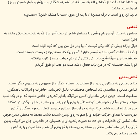
و نشناخته‌اند. قصد از تجاهل العارف مبالغه در تشبیه، شگفتی، سرزنش، خوار شمردن و جز
این‌هاست. مانند:
یا رب آن روی است یا برگ سمن؟ / یا رب آن موی است یا مشک ختن؟ «سعدی»
تخلص
تخلص به معنی آوردن نام واقعی یا مستعار شاعر در بیت آخر غزل (و به ندرت بیت یکی مانده به
آخر) است
فراق یارکه پیش تو کاه برگی نیست / بیا و بر دل من بین که کوه الوند است
ز ضعف طاقت آهم نماند و ترسم خلق / گمان برندکه «سعدی» ز دوست خرسند است
«حافظ» به زیر خرقه قدح تا به کی کشی / در بزم خواجه پرده ز کارت برافکنم
تو را نشد خجسته که در من یزید فضل / شد منت مواهب او طوق گردنم
تداعی معانی
تداعی معانی به معنای پی بردن از معنایی به معنای دیگر و از مفهومی به مفهوم دیگر است.
تداعی معانی و مفاهیم، نزد اشخاص مختلف به دلیل تجربیات، خاطرات و ادراکات ناهمگون،
متفاوت است. دیدن قرص ماه برای کسی می‌تواند یادآور تجربه‌ی خاصی بشود که او در یک شب
مهتابی مثلن وقتی کوره ‌راهی کوهستانی را برای رفتن به بالین مادر در حال مرگش در ده‌کده
طی می‌کرده است، باشد. چنان‌چه او در آن حال صدای جیرجیرک‌ها، عوعوی سگی از آبادی
دوردست یا صدای حرکت خزنده‌ای را هم به روی زمین شنیده باشد، بعدها به محض دیدن قرص
ماه، تمامی آن خاطرات و حوادث به صورت زنجیره‌ای یا هم‌زمان در خاطرش جان می‌گیرند. بدین
ترتیب قرص ماه تمامی معانی و مفاهیم پیوسته با تجربه‌ی آن شب ِ به‌خصوص را به ذهن
شخص تداعی می‌کند.