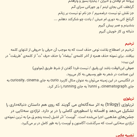
پروانه ام اوفتان و خیزان / یکباره بسوز و وارهانم
گرلطف کنی بجای اینم / ور جورکنی سزای آنم
جز نقش تو نیست درضمیرم / جز نام تو نیست بر زبانم
گرتلخ کنی به دوری ام عیش / یادت چو شکرکند دهانم ...
بنشینم و صبر پیش گیرم
دنباله ی کار خویش گیرم
ترخیم
ترخیم در اصطلاح بلاغت نوعی حذف است که به موجب آن حرفی یا حروفی از انتهای کلمه
بیافتد. برای نمونه حذف همزه از آخر کلمه‌ی "بیضاء" یا حذف حرف "ت" از کلمه‌ی "طریقت" در
این بیت:
صوفی ابن‌‌الوقت باشد ای رفیق / نیست فردا گفتن از شرط طریق (مولوی)
این صناعت در شعر به طور وسیعی به کار می‌رود.
در انگلیسی در این زمینه می‌توان به عنوان مثال کاربرد curio به جای curiosity، cinema به
جای cinematograph، و runni' به جای running را ذکر کرد.
تریلوژی
تریلوژی (trilogy) به اثر سه‌گانه‌ای می گویند که روی هم داستان دنباله‌داری را
تشکیل می‌دهد و افسانه یا اسطوره‌ی کاملی را در بر دارد. تراژدی سه‌تایی در
جشن‌های مذهبی
اجرا می‌شده است. "اُورست" اثر اشیل (سده پنجم ق.م) به ترین نمونه‌ی
تراژدی سه‌تایی است که سرگذشت آگامنون و اُورست را به طور کامل در بر می‌گیرد.
تشبیه عکس