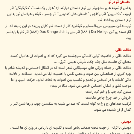
ت
داستان تو در تو
بعضی از نمونه های مشهورتر این نوع داستان عبارتند از: "هزار و یک شب"، "دگرگونگی" اثر
اووید، "دکامبرون" اثر بوکاچو و "داستان های کنتربری" اثر چاسر.. گوته و هوفمان نیز به این
نوع داستان پرداخته اند.
نویسندگان سوییسی سی.اف.مایر و گوتفرید کلر از دست اندر کاران ورزیده در این زمینه اند. از
آثار عمده ی آنان Der Heilige (١٨٨٠) اثر مایر و Das Sinnge dicht (١٨٨١) اثر کلر را باید نام
برد.
دلالت ذاتی
دلالت ذاتی از خاصیت آوایی کلماتی سرچشمه می گیرد که ادای اصوات آن ها بیان کننده
معنای آن هاست مثل چک چک، شُرشُر، هیس، تـَرَق، ...
دلالت ذاتی از جمله ویژگی های موسیقایی شعر است که در انتقال احساس و اندیشه شاعر با
بهره گیری از هماهنگی بین صوت و معنی نقش با اهمیت ایفا می نماید. استفاده از دلالت
ذاتی کلمات با در آمیختن و تجمع و تناسب بین اصوات به لحاظ اندازه، حرکت، نیرو، و ادا
موجب تبلور و انتقال احساس خاصی می شود. مثلا در بیت:
ستون کرد چپ را و خم کرد راست
خروش از خم چرخ چاچی بخاست
ترکیب صداهای چ و خ به گونه ایست که صدایی شبیه به شکستن چوب و رها شدن تیر از
کمان از آن شنیده می شود.
دوبیتی
دوبیتی یا ترانه، از جهت قافیه همانند رباعی است و تفاوت آن با رباعی در وزن آن ها است .
دوبیتی معمولن بر وزن مفاعیلن مفاعیلن مفاعیل سروده می شود.