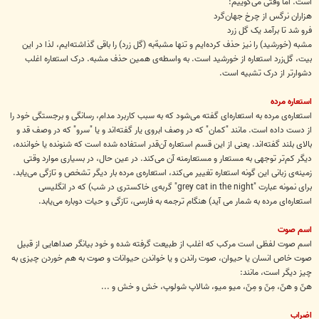
است. اما وقتی می‌گوییم:
هزاران نرگس از چرخ جهان‌گرد
فرو شد تا برآمد یک گل زرد
مشبه (خورشید) را نیز حذف کرده‌ایم و تنها مشبهٌ‌به (گل زرد) را باقی گذاشته‌ایم، لذا در این
بیت، گل‌زرد استعاره از خورشید است. به واسطه‌ی همین حذف مشبه. درک استعاره اغلب
دشوارتر از درک تشبیه است.
استعاره مرده
استعاره‌ی مرده به استعاره‌ای گفته می‌شود که به سبب کاربرد مدام، رسانگی و برجستگی خود را
از دست داده است. مانند "کمان" که در وصف ابروی یار گفته‌اند و یا "سرو" که در وصف قد و
بالای بلند گفته‌اند. یعنی از این قسم استعاره آن‌قدر استفاده شده است که شنونده یا خواننده،
دیگر کم‌تر توجهی به مستعار و مستعارمنه آن می‌کند. در عین حال، در بسیاری موارد وقتی
زمینه‌ی زبانی این گونه استعاره‌ تغییر می‌کند، استعاره‌ی مرده بار دیگر تشخص و تازگی می‌یابد.
برای نمونه عبارت "grey cat in the night" گربه‌ی خاکستری در شب) که در انگلیسی
استعاره‌ای مرده به شمار می آید) هنگام ترجمه به فارسی، تازگی و حیات دوباره می‌یابد.
اسم صوت
اسم صوت لفظی است مرکب که اغلب از طبیعت گرفته شده و خود بیانگر صداهایی از قبیل
صوت خاص انسان یا حیوان، صوت راندن و یا خواندن حیوانات و صوت به هم خوردن چیزی به
چیز دیگر است، مانند:
هنّ و هنّ، مِنّ و مِنّ، میو میو، شالاپ شولوپ، خش و خش و ...
اضراب