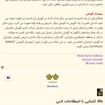
شخص است تا داستان در عین ناباوری، واقعی تلقی شود.
پیوستار گویشی
هنگام رفتن از یک ناحیه به ناحیه ی دیگر اندک اندک در گویش آن ناحیه نیز تفاوت ایجاد می
شود که این تغییر از یک گویش به گویش دیگر، تدریجی و رفته رفته صورت می گیرد. برای مثال
وقتی در خطه ی شمال ایران از سمت مازندران به سمت خراسان حرکت کنیم گویش مازندرانی
در یک محل مشخص ناگهان به گویش خراسانی تبدیل نمی شود، بلکه این تغییر به موازات
حرکت از منطقه جغرافیایی مازندران، گلستان، و خراسان با رنگ باختن تدریجی گویش مازندرانی
به گویش خراسانی انجام می شود. در این حالت می توان از نوعی "پیوستار گویشی" (dialect
continum) سخن گفت.
Work hard in silence
Let your success
Be your noise
ب
ا
ل
ا
Captain
Mardaviz
Re: آشنایی با اصطلاحات ادبی