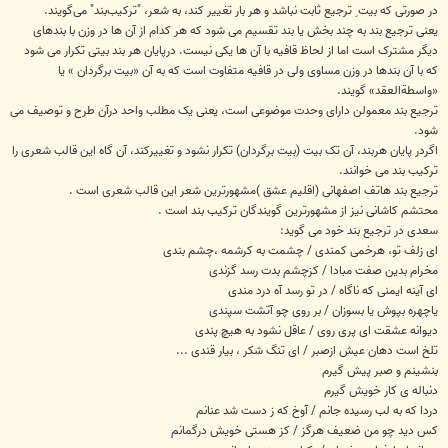
در صورتی که بیت ِ ترجیع ثابت نباشد و هر بار تغییر کند، به شعر، "ترکیب‌بند" می‌گویند.
یعنی ترجیع بند به چند بخش یا بند تقسیم می شود که هر کدام از آن ها در وزن با بندهای
دیگر مشترک است اما از لحاظ قافیه با آن ها یکی نیست. درپایان هر بند بیتی تکرار می شود
که با آن بندها در وزن مساوی ولی در قافیه متفاوت است که به آن «بیت برگردان » یا
«واسطةالعقد» گویند.
ترجیع بند معمولن دارای وحدت موضوعی است، یعنی یک مطلب واحد درآن طرح و توصیف می
شود.
اگردر پایان هربند، آن تک بیت (بیت برگردان) تکرار نشود و تغییرکند، آن گاه این قالب شعری را
ترکیب بند می خوانند.
ترجیع بند هاتف اصفهانی (اقلیم عشق )مشهورترین شعر این قالب شعری است .
محتشم کاشانی نیز از مشهورترین گویندگان ترکیب بند است .
سعدی در ترجیع بند خود می گوید:
ای زلف تو، هرخمی کمندی / چشمت به کرشمه ،چشم بندی
مخرام بدین صفت مبادا / کزچشم بدت رسد گزندی
ای آینه ایمنی که ناگاه / در تو رسد آه درد مندی
یاچهره بپوش یا بسوزان / بر روی چو آتشت سپندی
دیوانه عشقت ای پری روی / عاقل نشود به هیچ پندی
تلخ است دهان عیش ازصبر / ای تنگ شکر ، بیار قندی ...
بنشینم و صبر پیش گیرم
دنباله ی کار خویش گیرم
دردا که به لب رسیده جانم / آوخ که ز دست شد عنانم
کس دید چو من ضعیف هرگز / کز هستی خویش درگمانم