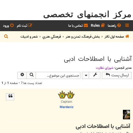
مرکز انجمنهای تخصصی
راهنما
Rules
تماس با ما
ثبت نام
ورود
ج
صفحه اول تالار
بخش فرهنگ، تمدن و هنر
فرهنگي هنري
شعر و ادبيات
س
ت
آشنایی با اصطلاحات ادبی
ج
و
مدیر انجمن:
شوراي نظارت
جستجو
جستجوی پیش
ارسال پست
تعداد پست ها:7 • صفحه
1
از
1
Captain
Mardaviz
آشنایی با اصطلاحات ادبی