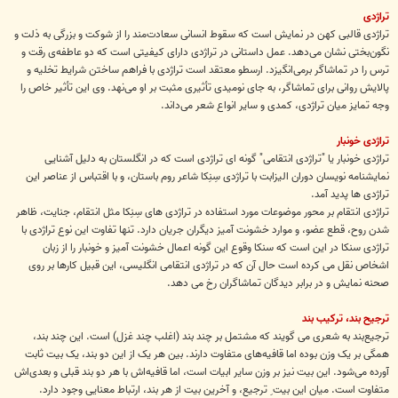
تراژدی
تراژدی قالبی کهن در نمایش است که سقوط انسانی سعادت‌مند را از شوکت و بزرگی به ذلت و
نگون‌بختی نشان می‌دهد. عمل داستانی در تراژدی دارای کیفیتی است که دو عاطفه‌ی رقت و
ترس را در تماشاگر بر‌می‌انگیزد. ارسطو معتقد است تراژدی با فراهم ساختن شرایط تخلیه‌ و
پالایش روانی برای تماشاگر، به جای نومیدی تأثیری مثبت بر او می‌نهد. وی این تأثیر خاص را
وجه تمایز میان تراژدی، کمدی و سایر انواع شعر می‌داند.
تراژدی خونبار
تراژدی خونبار یا "تراژدی انتقامی" گونه ای تراژدی است که در انگلستان به دلیل آشنایی
نمایشنامه نویسان دوران الیزابت با تراژدی سِنِکا شاعر روم باستان، و با اقتباس از عناصر این
تراژدی ها پدید آمد.
تراژدی انتقام بر محور موضوعات مورد استفاده در تراژدی های سِنِکا مثل انتقام، جنایت، ظاهر
شدن روح، قطع عضو، و موارد خشونت آمیز دیگران جریان دارد. تنها تفاوت این نوع تراژدی با
تراژدی سنکا در این است که سنکا وقوع این گونه اعمال خشونت آمیز و خونبار را از زبان
اشخاص نقل می کرده است حال آن که در تراژدی انتقامی انگلیسی، این قبیل کارها بر روی
صحنه نمایش و در برابر دیدگان تماشاگران رخ می دهد.
ترجیح بند، ترکیب بند
ترجیع‌بند به شعری ‌می گویند که مشتمل بر چند بند (اغلب چند غزل) است. این چند بند،
همگی بر یک وزن بوده اما قافیه‌های متفاوت دارند. بین هر یک از این دو بند، یک بیت ثابت
آورده می‌شود. این بیت نیز بر وزن سایر ابیات است، اما قافیه‌اش با هر دو بند قبلی و بعدی‌اش
متفاوت است. میان این بیت ِ ترجیع، و آخرین بیت از هر بند، ارتباط معنایی وجود دارد.