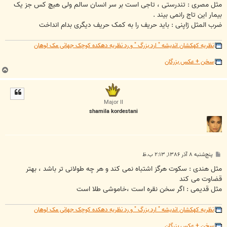
ت
مثل مصری : تندرستی ، تاجی است بر سر انسان سالم ولی هیچ کس جز یک
بیمار این تاج رانمی بیند .
ضرب المثل ژاپنی : باید حریف را به کمک حریف دیگری بدام انداخت
نظریه کهکشان اندیشه " ارد بزرگ " و رد نظریه دهکده کوچک جهانی مک لوهان
سخن + عکس بزرگان
ب
ا
ل
ا
Major II
shamila kordestani
پ
پنج‌شنبه ۸ آذر ۱۳۸۶, ۲:۱۳ ب.ظ
س
ت
مثل هندی : سکوت هرگز اشتباه نمی کند و هر چه طولانی تر باشد ، بهتر
قضاوت می کند
مثل قدیمی : اگر سخن نقره است ،خاموشی طلا است
نظریه کهکشان اندیشه " ارد بزرگ " و رد نظریه دهکده کوچک جهانی مک لوهان
سخن + عکس بزرگان