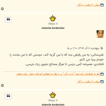
سخن + عکس بزرگان
ب
ا
ل
ا
Major II
shamila kordestani
پ
پنج‌شنبه ۸ آذر ۱۳۸۶, ۲:۱۰ ب.ظ
س
ت
طبرستانی: به من رفیقی بده که با من گریه کند، دوستی که با من بخندد را
خودم پیدا می کنم.
فنلاندی: همیشه کمی بترس تا هرگز محتاج نشوی زیاد بترسی.
نظریه کهکشان اندیشه " ارد بزرگ " و رد نظریه دهکده کوچک جهانی مک لوهان
سخن + عکس بزرگان
ب
ا
ل
ا
Major II
shamila kordestani