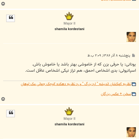
ب
ا
ل
ا
Major II
shamila kordestani
پ
پنج‌شنبه ۸ آذر ۱۳۸۶, ۲:۰۹ ب.ظ
س
ت
یونانی: یا حرفی بزن که از خاموشی بهتر باشد یا خاموش باش.
اسپانیولی: بدی اشخاص احمق، هم تراز نیکی اشخاص عاقل است.
نظریه کهکشان اندیشه " ارد بزرگ " و رد نظریه دهکده کوچک جهانی مک لوهان
سخن + عکس بزرگان
ب
ا
ل
ا
Major II
shamila kordestani