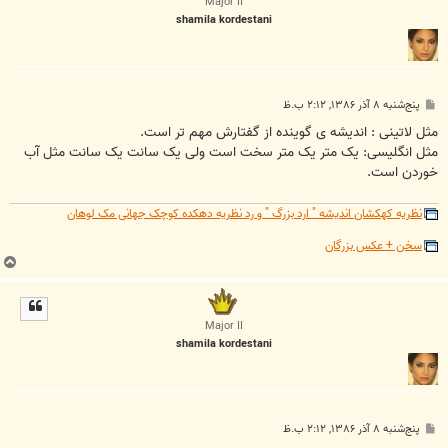
Major II
shamila kordestani
پ
پنج‌شنبه ۸ آذر ۱۳۸۶, ۲:۱۲ ب.ظ
س
ت
مثل لاتینی : اندیشه ی گوینده از گفتارش مهم تر است.
مثل انگلیسی: یک متر یک متر سخت است ولی یک سانت یک سانت مثل آب
خوردن است.
نظریه کهکشان اندیشه " ارد بزرگ " و رد نظریه دهکده کوچک جهانی مک لوهان
سخن + عکس بزرگان
ب
ا
ل
ا
Major II
shamila kordestani
پ
پنج‌شنبه ۸ آذر ۱۳۸۶, ۲:۱۲ ب.ظ
س