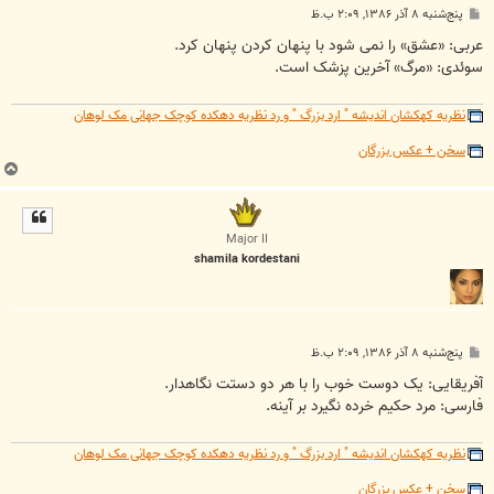
پ
پنج‌شنبه ۸ آذر ۱۳۸۶, ۲:۰۹ ب.ظ
س
ت
عربی: «عشق» را نمی شود با پنهان کردن پنهان کرد.
سوئدی: «مرگ» آخرین پزشک است.
نظریه کهکشان اندیشه " ارد بزرگ " و رد نظریه دهکده کوچک جهانی مک لوهان
سخن + عکس بزرگان
ب
ا
ل
ا
Major II
shamila kordestani
پ
پنج‌شنبه ۸ آذر ۱۳۸۶, ۲:۰۹ ب.ظ
س
ت
آفریقایی: یک دوست خوب را با هر دو دستت نگاهدار.
فارسی: مرد حکیم خرده نگیرد بر آینه.
نظریه کهکشان اندیشه " ارد بزرگ " و رد نظریه دهکده کوچک جهانی مک لوهان
سخن + عکس بزرگان