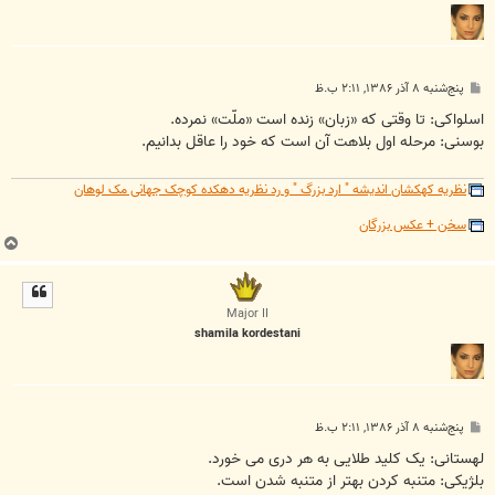
پ
پنج‌شنبه ۸ آذر ۱۳۸۶, ۲:۱۱ ب.ظ
س
ت
اسلواکی: تا وقتی که «زبان» زنده است «ملّت» نمرده.
بوسنی: مرحله اول بلاهت آن است که خود را عاقل بدانیم.
نظریه کهکشان اندیشه " ارد بزرگ " و رد نظریه دهکده کوچک جهانی مک لوهان
سخن + عکس بزرگان
ب
ا
ل
ا
Major II
shamila kordestani
پ
پنج‌شنبه ۸ آذر ۱۳۸۶, ۲:۱۱ ب.ظ
س
ت
لهستانی: یک کلید طلایی به هر دری می خورد.
بلژیکی: متنبه کردن بهتر از متنبه شدن است.