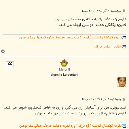
پ
پنج‌شنبه ۸ آذر ۱۳۸۶, ۲:۱۰ ب.ظ
س
ت
فارسی: صدقه، راه به خانه ی صاحبش می برد.
لاتین: یگانگی هدف، دوستی ایجاد می کند.
نظریه کهکشان اندیشه " ارد بزرگ " و رد نظریه دهکده کوچک جهانی مک لوهان
سخن + عکس بزرگان
ب
ا
ل
ا
Major II
shamila kordestani
پ
پنج‌شنبه ۸ آذر ۱۳۸۶, ۲:۱۰ ب.ظ
س
ت
اسپانیولی: مرد برای آسایش زن می گیرد و زن به خاطر کنجکاوی شوهر می کند.
فارسی: «علم» از بهر دین پروردن است نه از بهر دنیا خوردن.
نظریه کهکشان اندیشه " ارد بزرگ " و رد نظریه دهکده کوچک جهانی مک لوهان