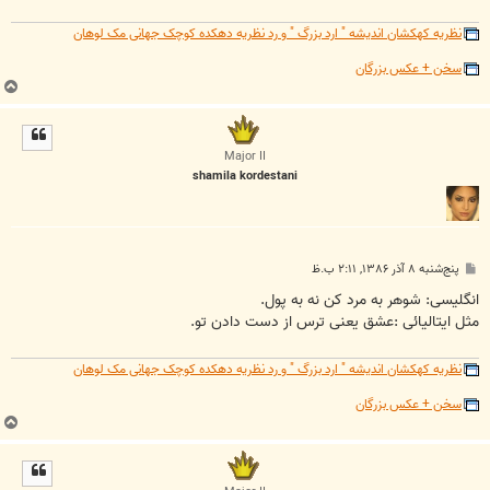
نظریه کهکشان اندیشه " ارد بزرگ " و رد نظریه دهکده کوچک جهانی مک لوهان
سخن + عکس بزرگان
ب
ا
ل
ا
Major II
shamila kordestani
پ
پنج‌شنبه ۸ آذر ۱۳۸۶, ۲:۱۱ ب.ظ
س
ت
انگلیسی: شوهر به مرد کن نه به پول.
مثل ایتالیائی :عشق یعنی ترس از دست دادن تو.
نظریه کهکشان اندیشه " ارد بزرگ " و رد نظریه دهکده کوچک جهانی مک لوهان
سخن + عکس بزرگان
ب
ا
ل
ا