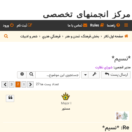
مرکز انجمنهای تخصصی
راهنما
Rules
تماس با ما
ثبت نام
ورود
ج
صفحه اول تالار
بخش فرهنگ، تمدن و هنر
فرهنگي هنري
شعر و ادبيات
س
ت
*نسیم*
ج
و
مدیر انجمن:
شوراي نظارت
جستجو
جستجوی پیشر
ارسال پست
2
تعداد پست ها:27
3
1
قبلی
بعدی
Major I
مستور
Re: *نسیم*