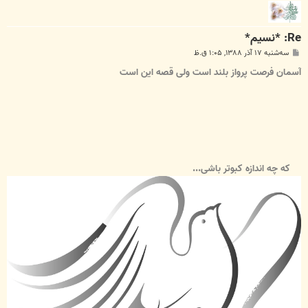
Re: *نسیم*
پ
سه‌شنبه ۱۷ آذر ۱۳۸۸, ۱:۰۵ ق.ظ
س
ت
آسمان فرصت پرواز بلند است ولی قصه این است
که چه اندازه کبوتر باشی...