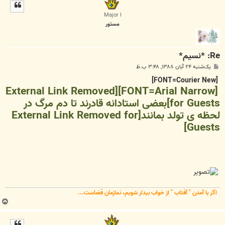
ل
ا
Major I
مستور
Re: *نسیم*
پ
یک‌شنبه ۲۴ آبان ۱۳۸۸, ۳:۴۸ ب.ظ
س
ت
[FONT=Courier New]
[External Link Removed
[FONT=Arial Narrow]
for Guests]
بعضی استادانه قادرند تا دم مرگ در
لحظه ی تولد بمانند
[External Link Removed for
Guests]
اگر با آمدن " آفتاب " از خواب بیدار شویم، نمازمان قضاست...
ب
ا
ل