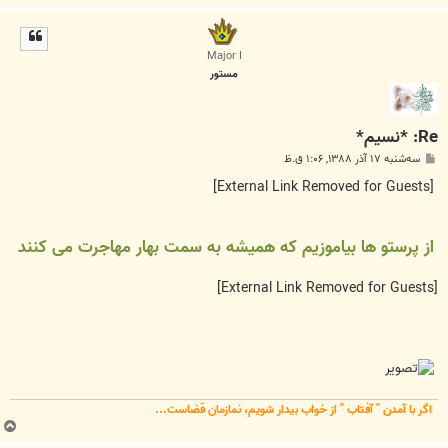
ا
ل
ا
Major I
مستور
Re: *نسیم*
پ
سه‌شنبه ۱۷ آذر ۱۳۸۸, ۱:۰۶ ق.ظ
س
ت
[External Link Removed for Guests]
از پرستو ها بیاموزیم که همیشه به سمت بهار مهاجرت می کنند
[External Link Removed for Guests]
اگر با آمدن " آفتاب " از خواب بیدار شویم، نمازمان قضاست...
ب
ا