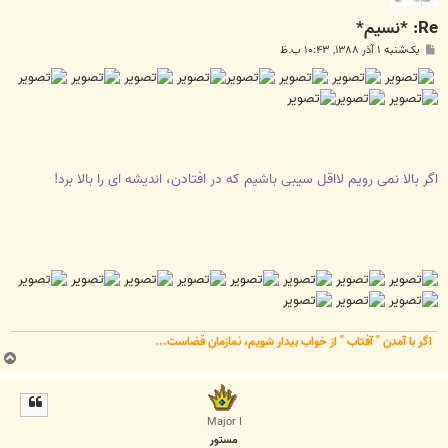
Re: *نسیم*
پ
یک‌شنبه ۱ آذر ۱۳۸۸, ۱۰:۴۳ ب.ظ
س
ت
اگر بالا نمی رويم لااقل سيبی باشيم که در افتادن، انديشه ای را بالا برد!
اگر با آمدن " آفتاب " از خواب بیدار شویم، نمازمان قضاست...
ب
ا
ل
ا
Major I
مستور