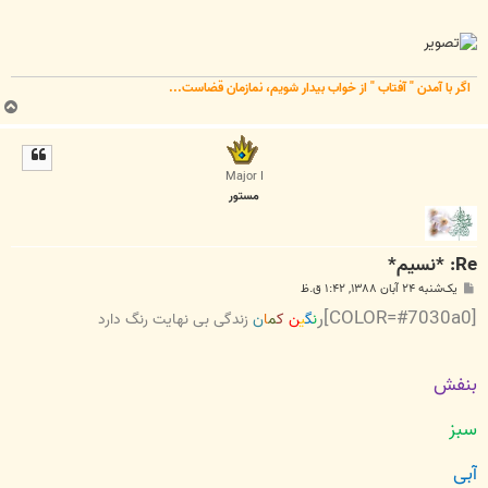
اگر با آمدن " آفتاب " از خواب بیدار شویم، نمازمان قضاست...
ب
ا
ل
ا
Major I
مستور
Re: *نسیم*
پ
یک‌شنبه ۲۴ آبان ۱۳۸۸, ۱:۴۲ ق.ظ
س
[COLOR=#7030a0]ر
ت
ن
گ
ی
ن
ک
م
ا
ن
زندگی بی نهایت رنگ دارد
بنفش
سبز
آبی