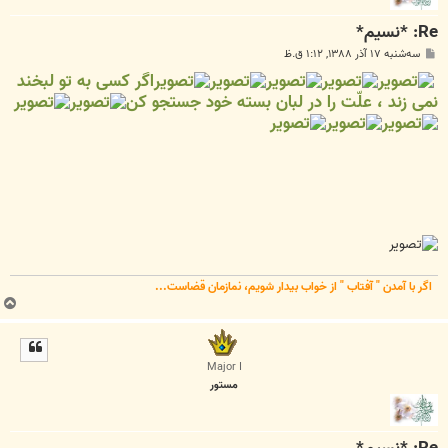
Re: *نسیم*
پ
سه‌شنبه ۱۷ آذر ۱۳۸۸, ۱:۱۲ ق.ظ
س
اگر کسی به تو لبخند
ت
نمی زند ، علّت را در لبان بسته خود جستجو کن
اگر با آمدن " آفتاب " از خواب بیدار شویم، نمازمان قضاست...
ب
ا
ل
ا
Major I
مستور