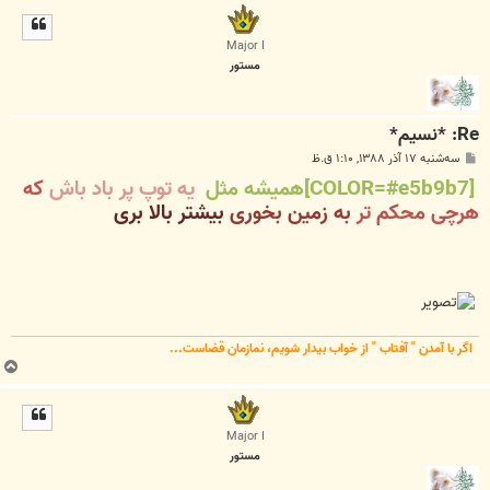
ل
ا
Major I
مستور
Re: *نسیم*
پ
سه‌شنبه ۱۷ آذر ۱۳۸۸, ۱:۱۰ ق.ظ
س
[COLOR=#e5b9b7]همیشه مثل
یه توپ پر باد باش
که
ت
هرچی محکم تر
به زمین بخوری
بیشتر بالا بری
اگر با آمدن " آفتاب " از خواب بیدار شویم، نمازمان قضاست...
ب
ا
ل
ا
Major I
مستور