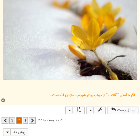
اگر با آمدن " آفتاب " از خواب بیدار شویم، نمازمان قضاست...
ب
ا
ارسال پست
ل
ا
2
تعداد پست ها:27
3
1
قبلی
بعدی
پرش به