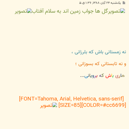
پ
یک‌شنبه ۲۴ آبان ۱۳۸۸, ۱:۳۶ ق.ظ
س
گل ها جواب زمین اند به سلام آفتاب
ت
نه زمستانی باش که بلرزانی ،
و نه تابستانی که بسوزانی ؛
ه
ا
ر
ی
ب
ا
ش
ک
ه
ب
ر
و
ی
ا
ن
ی
...
[FONT=Tahoma, Arial, Helvetica, sans-serif]
[COLOR=#cc6699][SIZE=85]