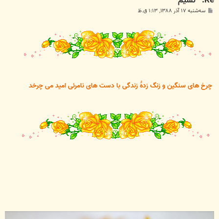
Re: *نسیم*
پ
سه‌شنبه ۱۷ آذر ۱۳۸۸, ۱:۱۳ ق.ظ
س
ت
چرخ های سنگین و زنگ زدۀ زندگی با دست های نامرئی امید می چرخد