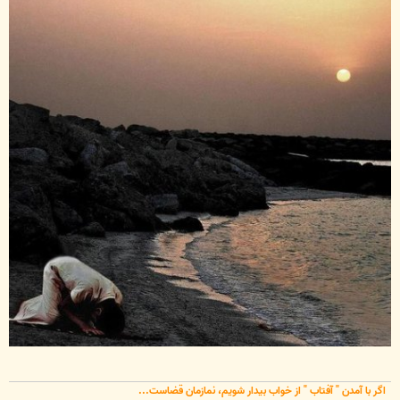
اگر با آمدن " آفتاب " از خواب بیدار شویم، نمازمان قضاست...