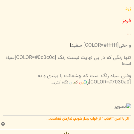
زرد
قرمز
.
.
.
و حتی[COLOR=#ffffff] سفید
!
تنها رنگی که در بی نهایت نیست رنگ [COLOR=#0c0c0c]سیاه
است
!
وقتی سیاه رنگ است که چشمانت را ببندی و به
[COLOR=#7030a0]ر
ن
گ
ی
ن
ک
م
ا
ن
نگاه کنی...
اگر با آمدن " آفتاب " از خواب بیدار شویم، نمازمان قضاست...
ب
ا