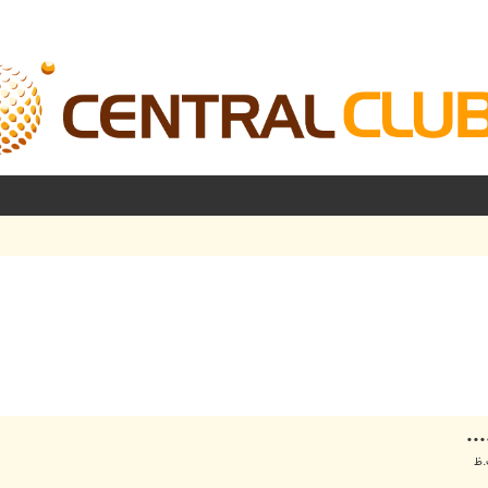
شرفته
..