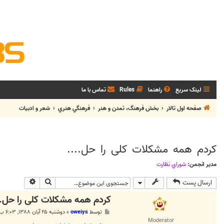
لینک سریع
راهنما
Rules
تماس با ما
صفحه اول تالار
بخش فرهنگ، تمدن و هنر
فرهنگي هنري
شعر و ادبيات
کردم همه مشکلات کلی را حل....
مدیر انجمن:
شوراي نظارت
جستجو
جستجوی پی
ارسال پست
کردم همه مشکلات کلی را حل..
پ
توسط
oweiys
»
دوشنبه ۲۵ آبان ۱۳۸۸, ۶:۰۳ ب.ظ
س
Moderator