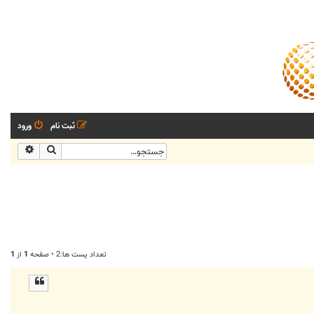
ثبت نام
ورود
جستجو
جستجو
تعداد پست ها:2 • صفحه
1
از
1