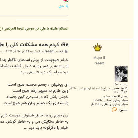
یا حق
__________________________________
السلام عليك يا علي ابن موسي الرضا المرتضي (ع
Re: کردم همه مشکلات کلی را حل....
پ
توسط
!raeen
»
یک‌شنبه ۱۹ تیر ۱۳۹۰, ۴:۲۴ ب.ظ
س
Major II
ت
خیام هیچوقت از پیش آمدهای ناگوار زند
!raeen
اون همه ی عمر رو به دنبال کشف ناشناخ
درد خیام یک درد فلسفی بود
ای بیخبران ، جسم مجسم هیچ است
پست:
57
تاریخ عضویت:
پنج‌شنبه ۱۵ اردیبهشت ۱۳۹۰,
وین طارم نه سپهر ارقم هیچ است
۲:۴۸ ب.ظ
خوش باش که در نشیمن کون وفساد
محل اقامت:
مشهد
سپاس‌های ارسالی:
206 بار
وابسته ی یک دمیم و آن هم هیچ است
سپاس‌های دریافتی:
290 بار
ت
تماس:
م
من خیام رو به خاطر شعرش دوست دارم
ا
س
به خاطر ستایش می و به خاطر گوشزد دما
!
خیام را دگرگونه باید دید....
r
a
e