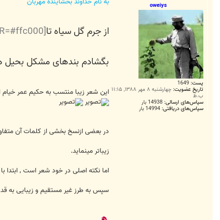
ت
به نام خداوند بخشاینده مهربان
oweiys
از جرم گل سیاه تا
[COLOR=#ffc000] اوج زحل
بگشادم بندهای مشکل بحیل هر
پست:
1649
تاریخ عضویت:
چهارشنبه ۸ مهر ۱۳۸۸, ۱۱:۱۵
این شعر زیبا منتسب به حکیم عمر خیام ا
ب.ظ
سپاس‌های ارسالی:
14938 بار
سپاس‌های دریافتی:
14994 بار
در بعضی ازنسخ بخشی از کلمات آن متفاوت 
زیباتر مینماید.
اما نکته اصلی در خود شعر است , ابتدا ب
سپس به طرز غیر مستقیم و زیبایی به قدرت