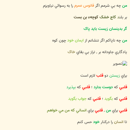
من
چه بي شرمم اگر
فانوس عمرم
را به رسوائي نياويزم
بر بلن
د
کاج خشک
کوچهء بن بست
گر بدينسان زيست بايد پاک
من
چه ناپاکم اگر ننشانم از
ايمان خود
چون کوه
يادگاري جاودانه بر , تراز بي بقاي
خاک
براي
زيستن
دو
قلب
لازم است
قلبي
که
دوست بدارد
؛
قلبي
که
بپذيرد
قلبي
که
بگويد
؛
قلبي
که
جواب بگويد
قلبي
براي
من
,
قلبي
براي
انساني که من مي خواهم
تا
انسان
را درکنار
خود
حس کنم