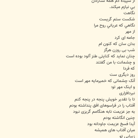
از سپيده دم همه ستارگان
بي نيازم ميکند.
نگاهت
شکست ستم گریست
نگاهي که عرياني روح مرا
از مهر
جامه ای کرد
بدان سان که کنون ام
شب بی روزن هرگز
چنان نمايد که کنايتی طنز آلود بوده است
و چشمانت با من گفتند
که فردا
روز ديگری ست
آنک چشمانی که خميرمايه مهر است
و اينک مهر تو:
نبردافزاری
تا با تقدير خويش پنجه در پنجه کنم
آفتاب را در فراسوهای افق پنداشته بودم
به جز عزيمت نابه هنگامم گريزی نبود
چنين انگاشته بودم
آيدا فسخ عزيمت جاودانه بود
ميان آفتاب های هميشه
زيبايی تو