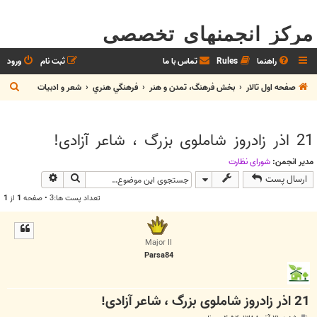
مرکز انجمنهای تخصصی
راهنما
Rules
تماس با ما
ثبت نام
ورود
ج
صفحه اول تالار
بخش فرهنگ، تمدن و هنر
فرهنگي هنري
شعر و ادبيات
س
ت
21 اذر زادروز شاملوی بزرگ ، شاعر آزادی!
ج
و
مدیر انجمن:
شوراي نظارت
جستجو
جستجوی پیش
ارسال پست
تعداد پست ها:3 • صفحه
1
از
1
Major II
Parsa84
21 اذر زادروز شاملوی بزرگ ، شاعر آزادی!