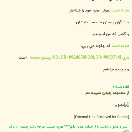
ساده است
لغزش هاي خود را شناختن
با ديگران زيستن به حساب ايشان
و گفتن كه من اينچنيم.
ساده است
كه چگونه مي زيي.
باري [COLOR=#953734][COLOR=#92d050]زيستن سخت
است
و پيچيده نيز هم.
الف بامداد
از مجموعه چيدن سپيده دم
[External Link Removed for Guests]
شور و عشق و شاديم را از خدايم هديه دارم**** هرچه هستم هرچه باشم چشمه ام پاکم
زلالم