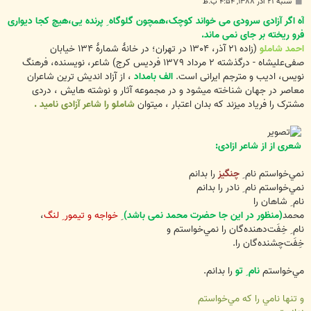
پ
شنبه ۲۱ آذر ۱۳۸۸, ۴:۵۴ ب.ظ
س
ت
آه اگر آزادی سرودی می خواند کوچک،همچون گلوگاه ِ پرنده یی،هیچ کجا دیواری
فرو ریخته بر جای نمی ماند.
احمد شاملو
(زاده ۲۱ آذر، ۱۳۰۴ در تهران؛ در خانهٔ شمارهٔ ۱۳۴ خیابان
صفی‌علیشاه - درگذشته ۲ مرداد ۱۳۷۹ فردیس کرج) شاعر، نویسنده، فرهنگ
‌نویس، ادیب و مترجم ایرانی است.
الف بامداد
، از آزاد اندیش ترین شاعران
معاصر در جهان شناخته میشود و در مجموعه آثار و نوشته هایش ، دردی
مشترک را فریاد میزند که بدان اعتبار ، میتوان
شاملو را شاعر آزادی نامید .
شعری از از شاعر ازادی:
نمي‌خواستم نام ِ
چنگيز
را بدانم
نمي‌خواستم نام ِ نادر را بدانم
نام ِ شاهان را
محمد
(منظور در این جا حضرت محمد نمی باشد)
ِ
خواجه و تيمور ِ لنگ
،
نام ِ خِفَت‌دهنده‌گان را نمي‌خواستم و
خِفَت‌چشنده‌گان را.
مي‌خواستم
نام ِ تو
را بدانم.
و تنها نامي را که مي‌خواستم