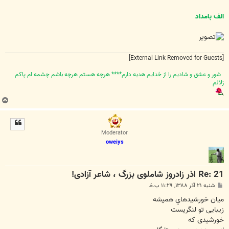
الف بامداد
[External Link Removed for Guests]
شور و عشق و شاديم را از خدايم هديه دارم**** هرچه هستم هرچه باشم چشمه ام پاکم
زلالم
ب
ا
ل
ا
Moderator
oweiys
Re: 21 اذر زادروز شاملوی بزرگ ، شاعر آزادی!
پ
شنبه ۲۱ آذر ۱۳۸۸, ۱۱:۲۹ ب.ظ
س
ت
ميان خورشيدهاي هميشه
زيبايی تو لنگريست
خورشيدی که