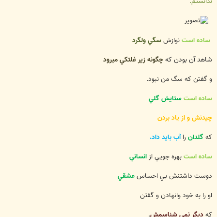
ندانستم.
ساده است
نوازش
سگي ولگرد
شاهد آن بودن كه
چگونه زير غلتكي ميرود
و گفتن كه سگ من نبود.
ساده است
ستايش گلي
چيدنش و از ياد بردن
كه
گلدان
را
آب بايد داد.
ساده است
بهره جويي از
انساني
دوست داشتنش بي احساس
عشقي
او را به خود وانهادن و گفتن
كه
ديگر نمي شناسمش
.