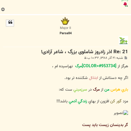
ب
ا
ل
ا
Major II
Parsa84
Re: 21 اذر زادروز شاملوی بزرگ ، شاعر آزادی!
پ
شنبه ۲۱ آذر ۱۳۸۸, ۱۰:۳۲ ب.ظ
س
ت
هرگز از
[COLOR=#953734]مرگ
نهراسيده ام ،
اگر چه دستانش از
ابتذال
شكننده تر بود.
باري هراس
من
از
مرگ
در
سرزميني
ست كه:
مزد
گور كن
افزون از بهاي
زندگي آدمي
باشد!!!
گر بدينسان زيست بايد پست