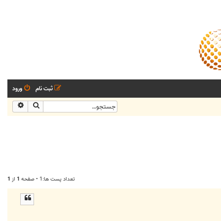
ثبت نام
ورود
جستجو
جستجو
تعداد پست ها:1 • صفحه
1
از
1