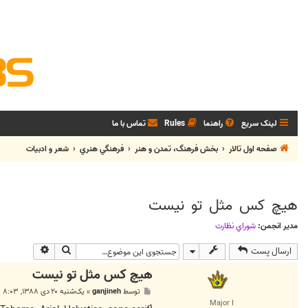
لینک سریع
راهنما
Rules
تماس با ما
صفحه اول تالار
بخش فرهنگ، تمدن و هنر
فرهنگي هنري
شعر و ادبيات
هیچ كس مثل تو نیست
مدیر انجمن:
شوراي نظارت
جستجو
جستجوی پی
ارسال پست
هیچ كس مثل تو نیست
پ
توسط
ganjineh
»
یک‌شنبه ۲۰ دی ۱۳۸۸, ۸:۰۳ ب.ظ
س
Major I