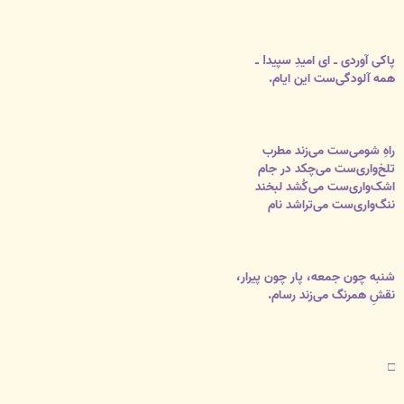
پاکی آوردی ــ ای امیدِ سپید! ــ
همه آلودگی‌ست این ایام.
راهِ شومی‌ست می‌زند مطرب
تلخ‌واری‌ست می‌چکد در جام
اشک‌واری‌ست می‌کُشد لبخند
ننگ‌واری‌ست می‌تراشد نام
شنبه چون جمعه، پار چون پیرار،
نقشِ همرنگ می‌زند رسام.
□