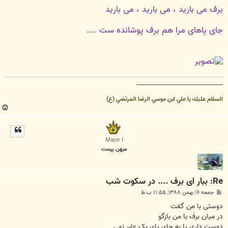
برف می بارید ، می بارید ، می بارید
جای پاهای مرا هم برف پوشانده ست ....
__________________________________
السلام عليك يا علي ابن موسي الرضا المرتضي (ع)
ب
ا
ل
ا
Major I
میهن پرست
Re: ببار ای برف .... در سکوت شب
پ
جمعه ۱۶ بهمن ۱۳۸۸, ۱۱:۵۵ ب.ظ
س
ت
دوستی با من گفت
در میان برف با من بازگو
دوست داری پا به جای پای یک عابر نهی