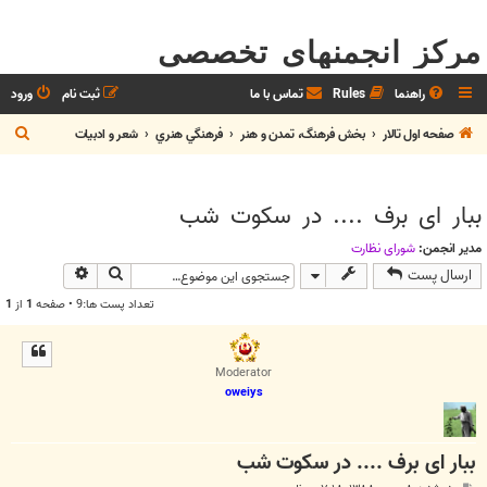
مرکز انجمنهای تخصصی
راهنما
Rules
تماس با ما
ثبت نام
ورود
ج
صفحه اول تالار
بخش فرهنگ، تمدن و هنر
فرهنگي هنري
شعر و ادبيات
س
ت
ببار ای برف .... در سکوت شب
ج
و
مدیر انجمن:
شوراي نظارت
جستجو
جستجوی پیش
ارسال پست
تعداد پست ها:9 • صفحه
1
از
1
Moderator
oweiys
ببار ای برف .... در سکوت شب