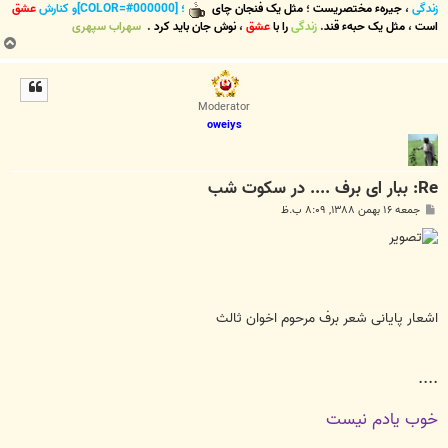
زندگی
،
جیرهء مختصریست
؛
مثل یک فنجان چای
؛ [COLOR=#000000]و کنارش
عشق
است
،
مثل یک حبهء قند
.
زندگی
را با
عشق
،
نوش جان
باید کرد
.
سهراب سپهری
ب
ا
ل
ا
Moderator
oweiys
Re: ببار ای برف .... در سکوت شب
پ
جمعه ۱۶ بهمن ۱۳۸۸, ۸:۰۹ ب.ظ
س
ت
اشعار پایانی شعر برف مرحوم اخوان ثالث
....
خوب یادم نیست