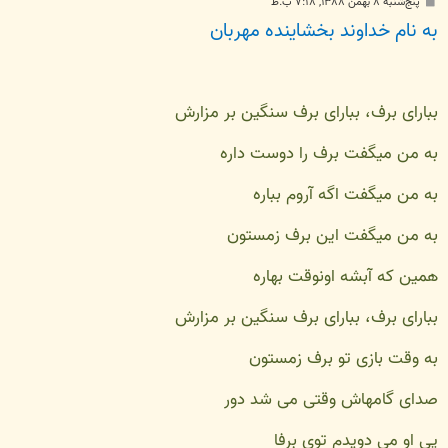
پ
پنج‌شنبه ۸ بهمن ۱۳۸۸, ۷:۱۸ ب.ظ
س
به نام خداوند بخشاینده مهربان
ت
ببارای برف، ببارای برف سنگین بر مزارش
به من میگفت برف را دوست داره
به من میگفت اگه آروم بباره
به من میگفت این برف زمستون
همین که آبشه اونوقت بهاره
ببارای برف، ببارای برف سنگین بر مزارش
به وقت بازی تو برف زمستون
صدای گامهاش وقتی می شد دور
پی او می دویدم توی برفا