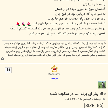
یا که دل دریا زنی
گفتمش هیچ نه خیری دیده ام از عابران
نه دلی دارم که دریایی بود در کنج جان
پای خود در جای پای دوست خواهم جا نهاد.
تا خدا هست و خدایی میکند یار من اوست .مرا یاری کند.
دوستان شرمنده حیفم اومد چیزی ننویسم.هر چی تو اشعارم گشتم از برف
شعری پیدا نکردم.مجبور شدم تند تند یه چیزی سر هم کنم.
شاید سالهای سال باشد که اتش امپراطوری پارس خاکستر شده باشد.اما روزی فرا خواهد رسید
که ز خاکستر ها ققنوس برخیزد و ان هنگام اتش سالهای سال سکوت مردم ایران زبانه خواهد
کشید و بار دیگر مردمی از سرزمین پارس از شرق تا چین واز غرب تا دروازه های روم حکمرانی
میکنند و تمام دشمنان این مرز وبوم در اتش قهر ایران خواهند سوخت.ان روز نزدیک است...
ب
ا
ل
ا
Moderator
oweiys
Re: ببار ای برف .... در سکوت شب
پ
دوشنبه ۱ فروردین ۱۳۹۰, ۲:۳۴ ق.ظ
س
[SIZE=85]
ت