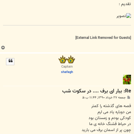
تقدیم :
[External Link Removed for Guests]
ب
ا
ل
ا
Captain
shafagh
Re: ببار ای برف .... در سکوت شب
پ
جمعه ۲۷ خرداد ۱۳۹۰, ۱۱:۴۴ ب.ظ
س
ت
قصه های گذشته را کمتر
من دوباره یاد می ارم
کودکی بودم و زمستان بود
در حیاط قشنگ خانه ی ما
چون پر از اسمان برف می بارید