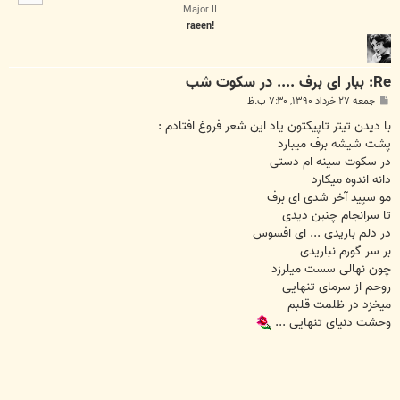
ا
Major II
!raeen
Re: ببار ای برف .... در سکوت شب
پ
جمعه ۲۷ خرداد ۱۳۹۰, ۷:۳۰ ب.ظ
س
ت
با دیدن تیتر تاپیکتون یاد این شعر فروغ افتادم :
پشت شیشه برف میبارد
در سكوت سینه ام دستی
دانه اندوه میكارد
مو سپید آخر شدی ای برف
تا سرانجام چنین دیدی
در دلم باریدی ... ای افسوس
بر سر گورم نباریدی
چون نهالی سست میلرزد
روحم از سرمای تنهایی
میخزد در ظلمت قلبم
وحشت دنیای تنهایی ...