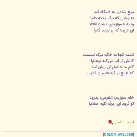
مرغِ شادی به دامگاه آمد
به زمانی که برگسیخته دام!
ره به هموارْجای دشت افتاد
ای دریغا که بر نیاید گام!
تشنه آنجا به خاکِ مرگ نشست
کآتش از آب می‌کند پیغام!
کامِ ما حاصلِ آن زمان آمد
که طمع بر گرفته‌ایم از کام...
خام سوزیم، الغرض، بدرود!
تو فرود آی، برفِ تازه، سلام!
احمد شاملو
[COLOR=#92d050]