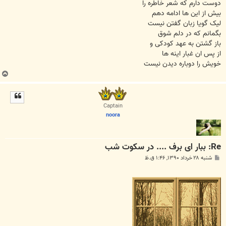
دوست دارم که شعر خاطره را
بیش از این ها ادامه دهم
لیک گویا زبان گفتن نیست
بگمانم که در دلم شوق
باز گشتن به عهد کودکی و
از پس ان غبار اینه ها
خویش را دوباره دیدن نیست
ب
ا
ل
ا
Captain
noora
Re: ببار ای برف .... در سکوت شب
پ
شنبه ۲۸ خرداد ۱۳۹۰, ۱:۴۶ ق.ظ
س
ت