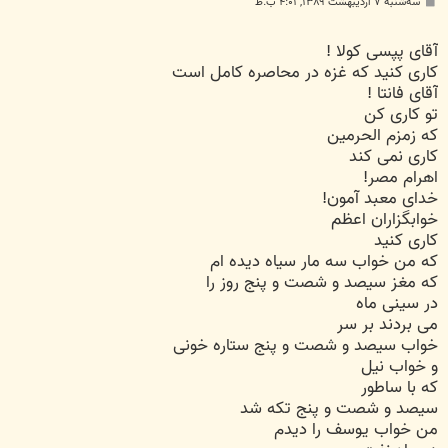
پ
سه‌شنبه ۷ اردیبهشت ۱۳۸۹, ۴:۰۱ ب.ظ
س
ت
آقای پپسی کولا !
کاری کنید که غزه در محاصره کامل است
آقای فانتا !
تو کاری کن
که زمزم الحرمین
کاری نمی کند
اهرام مصر!
خدای معبد آمون!
خوابگزاران اعظم
کاری کنید
که من خواب سه مار سیاه دیده ام
که مغز سیصد و شصت و پنج روز را
در سینی ماه
می بردند بر سر
خواب سیصد و شصت و پنج ستاره خونی
و خواب نیل
که با ساطور
سیصد و شصت و پنج تکه شد
من خواب یوسف را دیدم