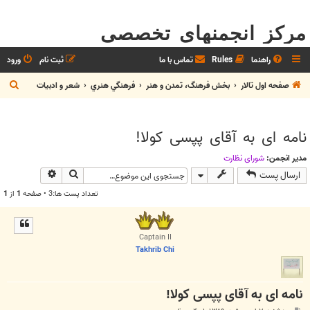
مرکز انجمنهای تخصصی
راهنما
Rules
تماس با ما
ثبت نام
ورود
ج
صفحه اول تالار
بخش فرهنگ، تمدن و هنر
فرهنگي هنري
شعر و ادبيات
س
ت
نامه ای به آقای پپسی کولا!
ج
و
مدیر انجمن:
شوراي نظارت
جستجو
جستجوی پیش
ارسال پست
تعداد پست ها:3 • صفحه
1
از
1
Captain II
Takhrib Chi
نامه ای به آقای پپسی کولا!