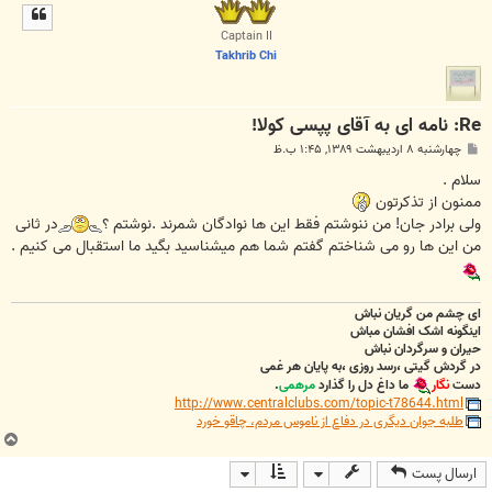
ل
ا
Captain II
Takhrib Chi
Re: نامه ای به آقای پپسی کولا!
پ
چهارشنبه ۸ اردیبهشت ۱۳۸۹, ۱:۴۵ ب.ظ
س
ت
سلام .
ممنون از تذکرتون
ولی برادر جان! من ننوشتم فقط این ها نوادگان شمرند .نوشتم ؟
در ثانی
من این ها رو می شناختم گفتم شما هم میشناسید بگید ما استقبال می کنیم .
ای چشم من گریان نباش
اینگونه اشک افشان مباش
حیران و سرگردان نباش
در گردش گیتی ،رسد روزی ،به پایان هر غمی
دست
نگار
ما داغ دل را گذارد
مرهمی
.
http://www.centralclubs.com/topic-t78644.html
طلبه جوان دیگری در دفاع از ناموس مردم، چاقو خورد
ب
ا
ارسال پست
ل