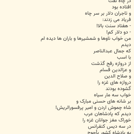
در چاه نفت
افتاده بود
و تاجران دلار بر سر چاه
فریاد می زدند:
- هفتاد سنت بالا!
- دو دلار کم!
من خواب ناوها و شمشیرها و باران ها دیده ام
دیدم
که جمال عبدالناصر
با اسب
از دروازه رفح گذشت
و عزالدین قسام
و صلاح الدین
دروازه های غزه را
گشوده بودند
خواب سه مار سیاه
بر شانه های حسنی مبارک و
شاه چموش اردن و امیر پرفسورالریش!
دیدم که پادشاهان عرب
خوراک مغز جوانان غزه را
در سه دیس کنفرانس
به پادشاه کشور یأجوج