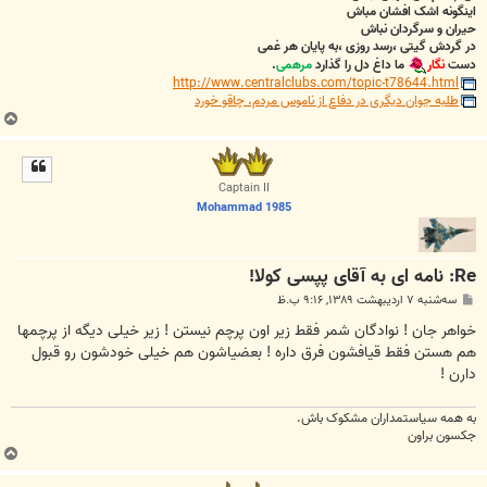
اینگونه اشک افشان مباش
حیران و سرگردان نباش
در گردش گیتی ،رسد روزی ،به پایان هر غمی
دست
نگار
ما داغ دل را گذارد
مرهمی
.
http://www.centralclubs.com/topic-t78644.html
طلبه جوان دیگری در دفاع از ناموس مردم، چاقو خورد
ب
ا
ل
ا
Captain II
Mohammad 1985
Re: نامه ای به آقای پپسی کولا!
پ
سه‌شنبه ۷ اردیبهشت ۱۳۸۹, ۹:۱۶ ب.ظ
س
ت
خواهر جان ! نوادگان شمر فقط زیر اون پرچم نیستن ! زیر خیلی دیگه از پرچمها
هم هستن فقط قیافشون فرق داره ! بعضیاشون هم خیلی خودشون رو قبول
دارن !
به همه سياستمداران مشکوک باش.
جکسون براون
ب
ا