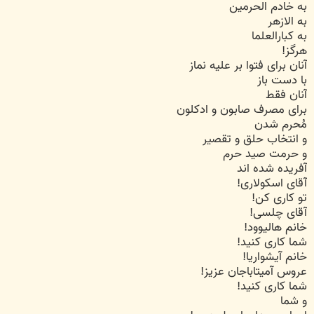
به خادم الحرمین
به الازهر
به کبارالعلما
هرگز!
آنان برای فتوا بر علیه نماز
با دست باز
آنان فقط
برای مصرف صابون و ادکلون
مُحرم شدن
و انتخاب حلق و تقصیر
و حرمت صید حرم
آفریده شده اند
آقای اسکولاری!
تو کاری کن!
آقای چلسی!
خانم هالیوود!
شما کاری کنید!
خانم آیشواریا!
عروس آمیتاباجان عزیز!
شما کاری کنید!
و شما