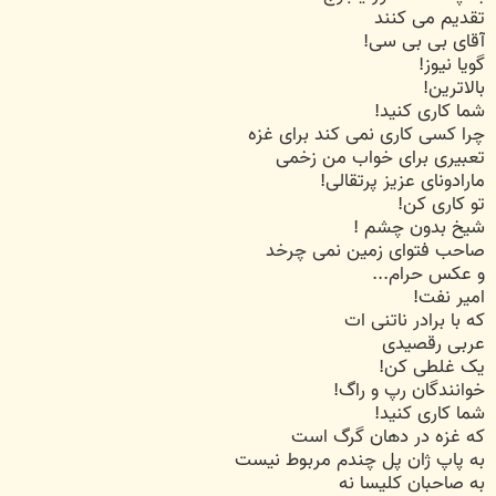
تقدیم می کنند
آقای بی بی سی!
گویا نیوز!
بالاترین!
شما کاری کنید!
چرا کسی کاری نمی کند برای غزه
تعبیری برای خواب من زخمی
مارادونای عزیز پرتقالی!
تو کاری کن!
شیخ بدون چشم !
صاحب فتوای زمین نمی چرخد
و عکس حرام...
امیر نفت!
که با برادر ناتنی ات
عربی رقصیدی
یک غلطی کن!
خوانندگان رپ و راگ!
شما کاری کنید!
که غزه در دهان گرگ است
به پاپ ژان پل چندم مربوط نیست
به صاحبان کلیسا نه