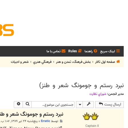
لینک سریع
راهنما
Rules
تماس با ما
صفحه اول تالار
بخش فرهنگ، تمدن و هنر
فرهنگي هنري
شعر و ادبيات
نبرد رستم و جومونگ شعر و طنز)
مدیر انجمن:
شوراي نظارت
جستجو
جستجوی پی
ارسال پست
نبرد رستم و جومونگ شعر و طنز
پ
توسط
Erratic
»
پنج‌شنبه ۲۴ تیر ۱۳۸۹, ۱:۰۷ ب.ظ
س
Captain II