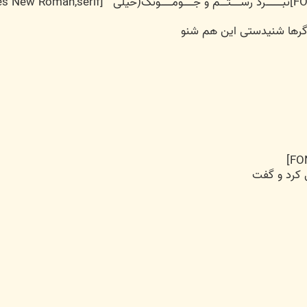
[FONT=Times New Roman,serif])
گرها شنیدستی این هم شنو
 کرد و گفت