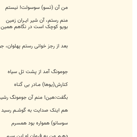
من آن (تسو) سوسولت! نیستم
منم رستم، آن شیر ایــران زمین
بویو کوچک است در نگاهم همین
بعد از رجز خوانی رستم پهلوان، ج
جومونگ آمد از پشت تل سیاه
کنارش(یوها) مــادر بی گنـاه
بگفت:هین! منم آن جومونگ رشید
هم اینک صدایت به گوشــم رسید
سوسانو) همواره بود همسرم
دهــم من به فرمان او این سرم