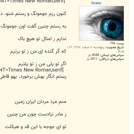
[FONT=Times New Roman,serif]نبــــــــــــرد رســـــــتـــــم و جـــــــومــــــــونگ(خیلی
ت
Erratic
کنون رزم جومونگ و رستم شنو، د
به رستم چنین گفت اون جومونگ
ندارم ز امثال تو هیچ باک
پست:
756
تاریخ عضویت:
پنج‌شنبه ۸ اسفند ۱۳۸۷, ۱:۲۱
که گر گنده ای من ز تو برترم
ق.ظ
سپاس‌های ارسالی:
4048 بار
سپاس‌های دریافتی:
2811 بار
اگر تو یلی من ز تو یلترم
[FONT=Times New Roman,serif]
رستم انگار بهش برخورد، یهو قاطی
منم مرد مردان ایران زمین
ز مادر نزادست چون من چنین
تو ای جوجه با این قد و هیکلت