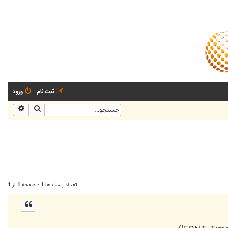
ثبت نام
ورود
جستجو
جستجو
تعداد پست ها:1 • صفحه
1
از
1