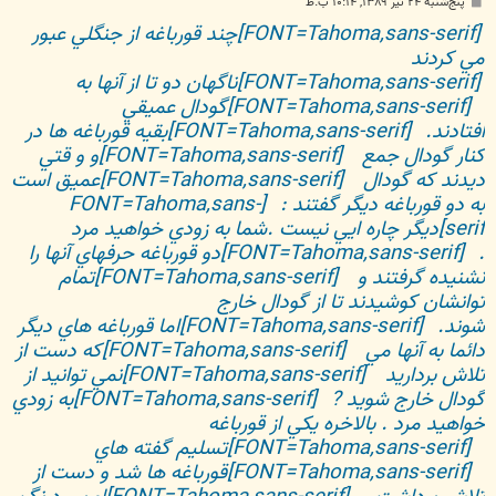
پ
پنج‌شنبه ۲۴ تیر ۱۳۸۹, ۱۰:۱۴ ب.ظ
س
[FONT=Tahoma,sans-serif]چند قورباغه از جنگلي عبور
ت
مي کردند
[FONT=Tahoma,sans-serif]ناگهان دو تا از آنها به
[FONT=Tahoma,sans-serif]گودال عميقي
افتادند.
[FONT=Tahoma,sans-serif]بقيه قورباغه ها در
کنار گودال جمع
[FONT=Tahoma,sans-serif]و و قتي
ديدند که گودال
[FONT=Tahoma,sans-serif]عميق است
به دو قورباغه ديگر گفتند :
[FONT=Tahoma,sans-
serif]ديگر چاره ايي نيست .شما به زودي خواهيد مرد
.
[FONT=Tahoma,sans-serif]دو قورباغه حرفهاي آنها را
نشنيده گرفتند و
[FONT=Tahoma,sans-serif]تمام
توانشان کوشيدند تا از گودال خارج
شوند.
[FONT=Tahoma,sans-serif]اما قورباغه هاي ديگر
دائما به آنها مي
[FONT=Tahoma,sans-serif]که دست از
تلاش برداريد
[FONT=Tahoma,sans-serif]نمي توانيد از
گودال خارج شويد ?
[FONT=Tahoma,sans-serif]به زودي
خواهيد مرد . بالاخره يکي از قورباغه
[FONT=Tahoma,sans-serif]تسليم گفته هاي
[FONT=Tahoma,sans-serif]قورباغه ها شد و دست از