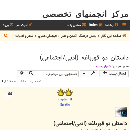
مرکز انجمنهای تخصصی
راهنما
Rules
تماس با ما
ثبت نام
ورود
ج
صفحه اول تالار
بخش فرهنگ، تمدن و هنر
فرهنگي هنري
شعر و ادبيات
س
ت
داستان دو قورباغه (ادبی/اجتماعی)
ج
و
مدیر انجمن:
شوراي نظارت
جستجو
جستجوی پیش
ارسال پست
تعداد پست ها:1 • صفحه
1
از
1
Captain II
Erratic
داستان دو قورباغه (ادبی/اجتماعی)