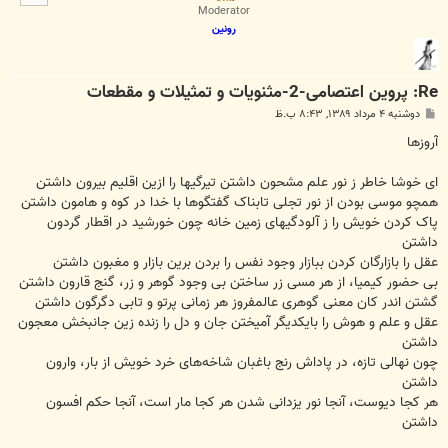
ا
Moderator
رونین
Re: پروین اعتصامی-2-مثنویات و تمثیلات و مقطعات
پ
دوشنبه ۴ مرداد ۱۳۸۹, ۸:۴۳ ب.ظ
س
ت
آروزها
ای خوشا خاطر ز نور علم مشحون داشتن تیرگیها را ازین اقلیم بیرون داشتن
همچو موسی بودن از نور تجلی تابناک گفتگوها با خدا در کوه و هامون داشتن
پاک کردن خویش را ز آلودگیهای زمین خانه چون خورشید در اقطار گردون
داشتن
عقل را بازارگان کردن ببازار وجود نفس را بردن برین بازار و مغبون داشتن
بی حضور کیمیا، از هر مسی زر ساختن بی وجود گوهر و زر، گنج قارون داشتن
گشتن اندر کان معنی گوهری عالمفروز هر زمانی پرتو و تابی دگرگون داشتن
عقل و علم و هوش را بایکدیگر آمیختن جان و دل را زنده زین جانبخش معجون
داشتن
چون نهالی تازه، در پاداش رنج باغبان شاخه‌های خرد خویش از بار، وارون
داشتن
هر کجا دیوست، آنجا نور یزدانی شدن هر کجا مار است، آنجا حکم افسون
داشتن