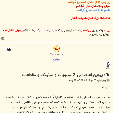
زان پس که از ایشان کمروتاج گرفتیم
اموال وخزائنشان تاراج گرفتیم
مائیم که از دریا امواج گرفتیم
شاهنشاه بزرگ ایران نادرشاه افشار
زیبنده
یک رونین
زیبا مردن
است، آن رونینی که
هر دم آماده مرگ
نباشد، ناگزیر
مرگی ناشایست
برایش پیش می آید
.
ب
ا
ل
ا
Moderator
رونین
Re: پروین اعتصامی-2-مثنویات و تمثیلات و مقطعات
پ
پنج‌شنبه ۷ مرداد ۱۳۸۹, ۱۱:۱۳ ق.ظ
س
ت
آئین آینه
وقت سحر، به آینه‌ای گفت شانه‌ای کاوخ! فلک چه کجرو و گیتی چه تند خوست
ما را زمانه رنجکش و تیره روز کرد خرم کسیکه همچو تواش طالعی نکوست
هرگز تو بار زحمت مردم نمیکشی ما شانه می‌کشیم بهر جا که تار موست
از تیرگی و پیچ و خم راههای ما در تاب و حلقه و سر هر زلف گفتگوست