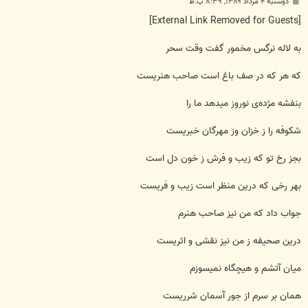
پ
دوشنبه ۴ مرداد ۱۳۸۹, ۸:۳۹ ب.ظ
س
ت
[External Link Removed for Guests]
به لاله نرگس مخمور گفت وقت سحر
که هر که در صف باغ است صاحب هنریست
بنفشه مژده‌ی نوروز میدهد ما را
شکوفه را ز خزان وز مهرگان خبریست
بجز رخ تو که زیب و فرش ز خون دل است
بهر رخی که درین منظر است زیب و فریست
جواب داد که من نیز صاحب هنرم
درین صحیفه ز من نیز نقشی و اثریست
میان آتشم و هیچگاه نمیسوزم
همان بر سرم از جور آسمان شرریست