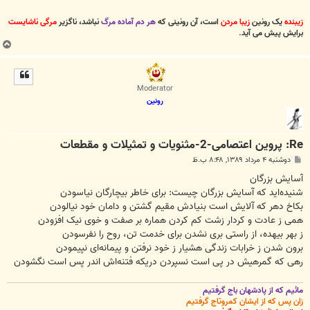
زیبنده
یک رونین
زیبا مردن
است، آن رونینی که
هر دم آماده مرگ
نباشد، ناگزیر
مرگی ناشایست
برایش پیش می آید
.
ب
ا
ل
ا
Moderator
رونین
Re: پروین اعتصامی-2-مثنویات و تمثیلات و مقطعات
پ
دوشنبه ۴ مرداد ۱۳۸۹, ۸:۴۸ ب.ظ
س
ت
آسایش بزرگان
شنیده‌اید که آسایش بزرگان چیست: برای خاطر بیچارگان نیاسودن
بکاخ دهر که آلایش است بنیادش مقیم گشتن و دامان خود نیالودن
همی ز عادت و کردار زشت کم کردن هماره بر صفت و خوی نیک افزودن
ز بهر بیهده، از راستی بری نشدن برای خدمت تن، روح را نفرسودن
برون شدن ز خرابات زندگی هشیار ز خود نرفتن و پیمانه‌ای نپیمودن
رهی که گمرهیش در پی است نسپردن دریکه فتنه‌اش اندر پس است نگشودن
مائیم که از پادشهان باج گرفتیم
زان پس که از ایشان کمروتاج گرفتیم