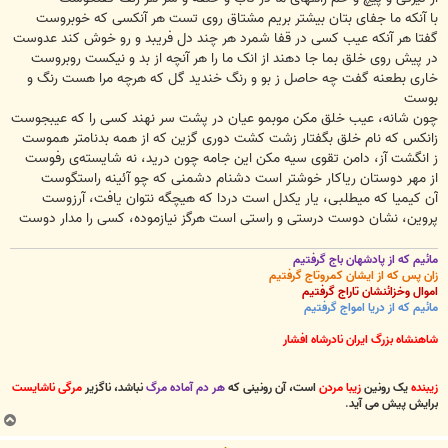
با آنکه ما جفای بتان بیشتر بریم مشتاق روی تست هر آنکسی که خوبروست
گفتا هر آنکه عیب کسی در قفا شمرد هر چند دل فریبد و رو خوش کند عدوست
در پیش روی خلق بما جا دهند از انک ما را هر آنچه از بد و نیکست روبروست
خاری بطعنه گفت چه حاصل ز بو و رنگ خندید گل که هرچه مرا هست رنگ و
بوست
چون شانه، عیب خلق مکن موبمو عیان در پشت سر نهند کسی را که عیبجوست
زانکس که نام خلق بگفتار زشت کشت دوری گزین که از همه بدنامتر هموست
ز انگشت آز، دامن تقوی سیه مکن این جامه چون درید، نه شایسته‌ی رفوست
از مهر دوستان ریاکار خوشتر است دشنام دشمنی که چو آئینه راستگوست
آن کیمیا که میطلبی، یار یکدل است دردا که هیچگه نتوان یافت، آرزوست
پروین، نشان دوست درستی و راستی است هرگز نیازموده، کسی را مدار دوست
مائیم که از پادشهان باج گرفتیم
زان پس که از ایشان کمروتاج گرفتیم
اموال وخزائنشان تاراج گرفتیم
مائیم که از دریا امواج گرفتیم
شاهنشاه بزرگ ایران نادرشاه افشار
زیبنده
یک رونین
زیبا مردن
است، آن رونینی که
هر دم آماده مرگ
نباشد، ناگزیر
مرگی ناشایست
برایش پیش می آید
.
ب
ا