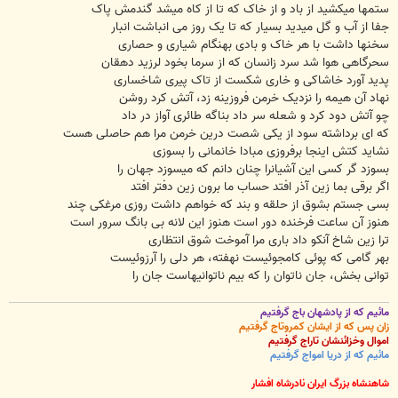
ستمها میکشید از باد و از خاک که تا از کاه میشد گندمش پاک
جفا از آب و گل میدید بسیار که تا یک روز می انباشت انبار
سخنها داشت با هر خاک و بادی بهنگام شیاری و حصاری
سحرگاهی هوا شد سرد زانسان که از سرما بخود لرزید دهقان
پدید آورد خاشاکی و خاری شکست از تاک پیری شاخساری
نهاد آن هیمه را نزدیک خرمن فروزینه زد، آتش کرد روشن
چو آتش دود کرد و شعله سر داد بناگه طائری آواز در داد
که ای برداشته سود از یکی شصت درین خرمن مرا هم حاصلی هست
نشاید کتش اینجا برفروزی مبادا خانمانی را بسوزی
بسوزد گر کسی این آشیانرا چنان دانم که میسوزد جهان را
اگر برقی بما زین آذر افتد حساب ما برون زین دفتر افتد
بسی جستم بشوق از حلقه و بند که خواهم داشت روزی مرغکی چند
هنوز آن ساعت فرخنده دور است هنوز این لانه بی بانگ سرور است
ترا زین شاخ آنکو داد باری مرا آموخت شوق انتظاری
بهر گامی که پوئی کامجوئیست نهفته، هر دلی را آرزوئیست
توانی بخش، جان ناتوان را که بیم ناتوانیهاست جان را
مائیم که از پادشهان باج گرفتیم
زان پس که از ایشان کمروتاج گرفتیم
اموال وخزائنشان تاراج گرفتیم
مائیم که از دریا امواج گرفتیم
شاهنشاه بزرگ ایران نادرشاه افشار