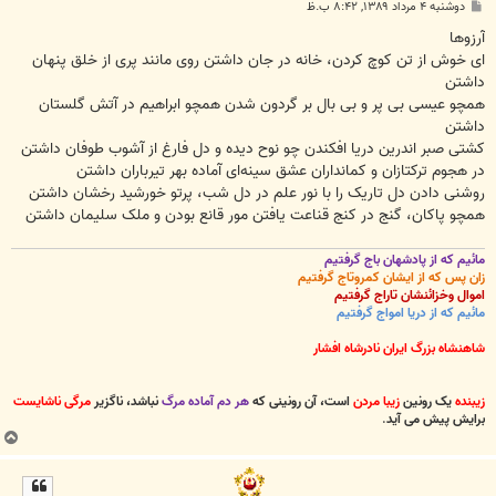
پ
دوشنبه ۴ مرداد ۱۳۸۹, ۸:۴۲ ب.ظ
س
ت
آرزوها
ای خوش از تن کوچ کردن، خانه در جان داشتن روی مانند پری از خلق پنهان
داشتن
همچو عیسی بی پر و بی بال بر گردون شدن همچو ابراهیم در آتش گلستان
داشتن
کشتی صبر اندرین دریا افکندن چو نوح دیده و دل فارغ از آشوب طوفان داشتن
در هجوم ترکتازان و کمانداران عشق سینه‌ای آماده بهر تیرباران داشتن
روشنی دادن دل تاریک را با نور علم در دل شب، پرتو خورشید رخشان داشتن
همچو پاکان، گنج در کنج قناعت یافتن مور قانع بودن و ملک سلیمان داشتن
مائیم که از پادشهان باج گرفتیم
زان پس که از ایشان کمروتاج گرفتیم
اموال وخزائنشان تاراج گرفتیم
مائیم که از دریا امواج گرفتیم
شاهنشاه بزرگ ایران نادرشاه افشار
زیبنده
یک رونین
زیبا مردن
است، آن رونینی که
هر دم آماده مرگ
نباشد، ناگزیر
مرگی ناشایست
برایش پیش می آید
.
ب
ا
ل