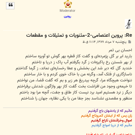
ل
ا
Moderator
رونین
Re: پروین اعتصامی-2-مثنویات و تمثیلات و مقطعات
پ
پنج‌شنبه ۷ مرداد ۱۳۸۹, ۱۱:۱۴ ق.ظ
س
ت
احسان بی ثمر
بارید ابر بر گل پژمرده‌ای و گفت کاز قطره بهر گوش تو آویزه ساختم
از بهر شستن رخ پاکیزه‌ات ز گرد بگرفتم آب پاک ز دریا و تاختم
خندید گل که دیر شد این بخشش و عطا رخساره‌ای نماند، ز گرما گداختم
ناسازگاری از فلک آمد، وگرنه من با خاک خوی کردم و با خار ساختم
ننواخت هیچگاه مرا، گرچه بیدریغ هر زیر و بم که گفت قضا، من نواختم
تا خیمه‌ی وجود من افراشت بخت گفت کاز بهر واژگون شدنش برفراختم
دیگر ز نرد هستیم امید برد نیست کاز طاق و جفت، آنچه مرا بود باختم
منظور و مقصدی نشناسد بجز جفا من با یکی نظاره، جهان را شناختم
مائیم که از پادشهان باج گرفتیم
زان پس که از ایشان کمروتاج گرفتیم
اموال وخزائنشان تاراج گرفتیم
مائیم که از دریا امواج گرفتیم
شاهنشاه بزرگ ایران نادرشاه افشار