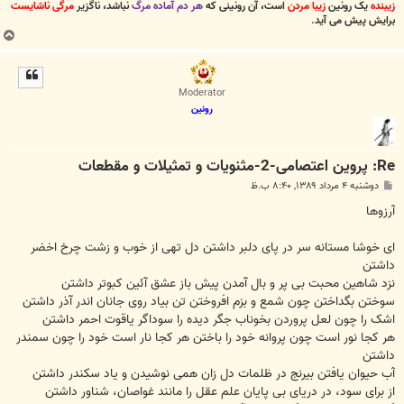
زیبنده
یک رونین
زیبا مردن
است، آن رونینی که
هر دم آماده مرگ
نباشد، ناگزیر
مرگی ناشایست
برایش پیش می آید
.
ب
ا
ل
ا
Moderator
رونین
Re: پروین اعتصامی-2-مثنویات و تمثیلات و مقطعات
پ
دوشنبه ۴ مرداد ۱۳۸۹, ۸:۴۰ ب.ظ
س
ت
آرزوها
ای خوشا مستانه سر در پای دلبر داشتن دل تهی از خوب و زشت چرخ اخضر
داشتن
نزد شاهین محبت بی پر و بال آمدن پیش باز عشق آئین کبوتر داشتن
سوختن بگداختن چون شمع و بزم افروختن تن بیاد روی جانان اندر آذر داشتن
اشک را چون لعل پروردن بخوناب جگر دیده را سوداگر یاقوت احمر داشتن
هر کجا نور است چون پروانه خود را باختن هر کجا نار است خود را چون سمندر
داشتن
آب حیوان یافتن بیرنج در ظلمات دل زان همی نوشیدن و یاد سکندر داشتن
از برای سود، در دریای بی پایان علم عقل را مانند غواصان، شناور داشتن