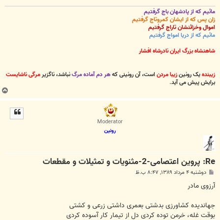
مائیم که از پادشهان باج گرفتیم
زان پس که از ایشان کمروتاج گرفتیم
اموال وخزائنشان تاراج گرفتیم
مائیم که از دریا امواج گرفتیم
شاهنشاه بزرگ ایران نادرشاه افشار
زیبنده
یک رونین
زیبا مردن
است، آن رونینی که
هر دم آماده مرگ
نباشد، ناگزیر
مرگی ناشایست
برایش پیش می آید
.
ب
ا
ل
ا
Moderator
رونین
Re: پروین اعتصامی-2-مثنویات و تمثیلات و مقطعات
پ
دوشنبه ۴ مرداد ۱۳۸۹, ۸:۴۷ ب.ظ
س
ت
آرزوی مادر
جهاندیده کشاورزی بدشتی بعمری داشتی زرعی و کشتی
بوقت غله، خرمن توده کردی دل از تیمار کار آسوده کردی