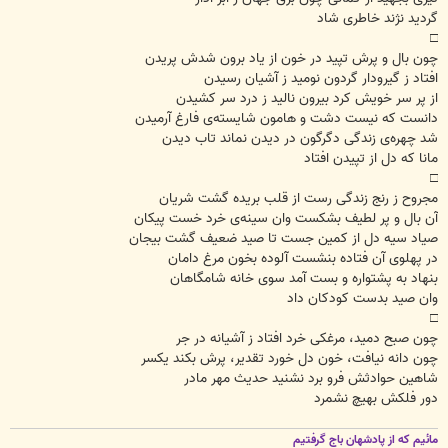
گردید نژند خاطری شاد
□
چون بال و پرش تپید در خون از یاد برون شدش پریدن
افتاد ز گیرودار گردون نومید ز آشیان رسیدن
از پر سر خویش کرد بیرون نالید ز درد سر کشیدن
دانست که نیست دشت و هامون شایسته‌ی فارغ آرمیدن
شد چهره‌ی زندگی دگرگون در دیدن نماند تاب دیدن
مانا که دل از تپیدن افتاد
□
مجروح ز رنج زندگی رست از قلب بریده گشت شریان
آن بال و پر لطیف بشکست وان سینه‌ی خرد خست پیکان
صیاد سیه دل از کمین جست تا صید ضعیف گشت بیجان
در پهلوی آن فتاده بنشست آلوده بخون مرغ دامان
بنهاد به پشتواره و بست آمد سوی خانه شامگاهان
وان صید بدست کودکان داد
□
چون صبح دمید، مرغکی خرد افتاد ز آشیانه در جر
چون دانه نیافت، خون دل خورد تقدیر، پرش بکند یکسر
شاهین حوادثش فرو برد نشنید حدیث مهر مادر
دور فلکش بهیچ نشمرد
مائیم که از پادشهان باج گرفتیم