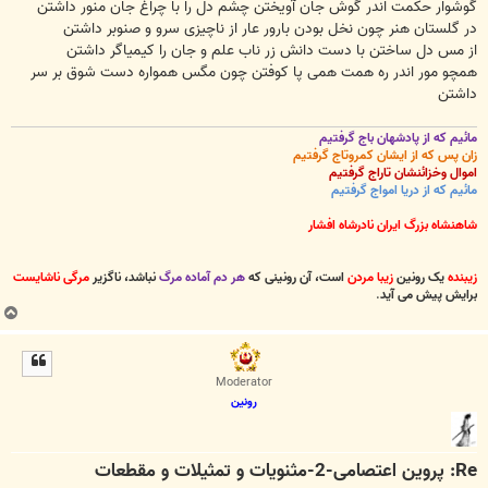
گوشوار حکمت اندر گوش جان آویختن چشم دل را با چراغ جان منور داشتن
در گلستان هنر چون نخل بودن بارور عار از ناچیزی سرو و صنوبر داشتن
از مس دل ساختن با دست دانش زر ناب علم و جان را کیمیاگر داشتن
همچو مور اندر ره همت همی پا کوفتن چون مگس همواره دست شوق بر سر
داشتن
مائیم که از پادشهان باج گرفتیم
زان پس که از ایشان کمروتاج گرفتیم
اموال وخزائنشان تاراج گرفتیم
مائیم که از دریا امواج گرفتیم
شاهنشاه بزرگ ایران نادرشاه افشار
زیبنده
یک رونین
زیبا مردن
است، آن رونینی که
هر دم آماده مرگ
نباشد، ناگزیر
مرگی ناشایست
برایش پیش می آید
.
ب
ا
ل
ا
Moderator
رونین
Re: پروین اعتصامی-2-مثنویات و تمثیلات و مقطعات