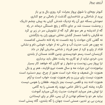
ت
آرزوی پرواز
کبوتر بچه‌ای با شوق پرواز بجرئت کرد روزی بال و پر باز
پرید از شاخکی بر شاخساری گذشت از بامکی بر جو کناری
نمودش بسکه دور آن راه نزدیک شدش گیتی به پیش چشم تاریک
ز وحشت سست شد بر جای ناگاه ز رنج خستگی درماند در راه
گه از اندیشه بر هر سو نظر کرد گه از تشویش سر در زیر پر کرد
نه فکرش با قضا دمساز گشتن نه‌اش نیروی زان ره بازگشتن
نه گفتی کان حوادث را چه نامست نه راه لانه دانستی کدامست
نه چون هر شب حدیث آب و دانی نه از خواب خوشی نام و نشانی
فتاد از پای و کرد از عجز فریاد ز شاخی مادرش آواز در داد
کزینسان است رسم خودپسندی چنین افتند مستان از بلندی
بدن خردی نیاید از تو کاری به پشت عقل باید بردباری
ترا پرواز بس زودست و دشوار ز نو کاران که خواهد کار بسیار
بیاموزندت این جرئت مه و سال همت نیرو فزایند، هم پر و بال
هنوزت دل ضعیف و جثه خرد است هنوز از چرخ، بیم دستبرد است
هنوزت نیست پای برزن و بام هنوزت نوبت خواب است و آرام
هنوزت انده بند و قفس نیست بجز بازیچه، طفلان را هوس نیست
نگردد پخته کس با فکر خامی نپوید راه هستی را به گامی
ترا توش هنر میباید اندوخت حدیث زندگی میباید آموخت
بباید هر دو پا محکم نهادن از آن پس، فکر بر پای ایستادن
پریدن بی پر تدبیر، مستی است جهان را گه بلندی، گاه پستی است