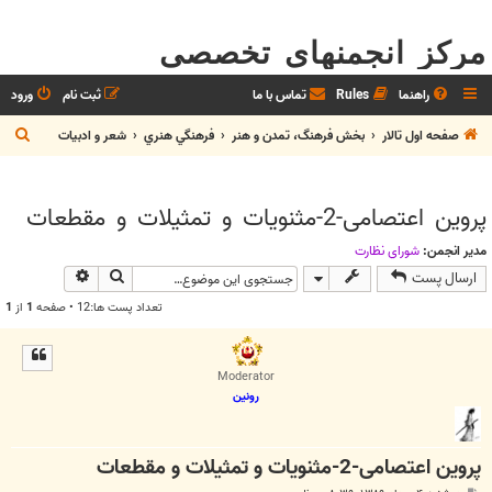
مرکز انجمنهای تخصصی
راهنما
Rules
تماس با ما
ثبت نام
ورود
ج
صفحه اول تالار
بخش فرهنگ، تمدن و هنر
فرهنگي هنري
شعر و ادبيات
س
ت
پروین اعتصامی-2-مثنویات و تمثیلات و مقطعات
ج
و
مدیر انجمن:
شوراي نظارت
جستجو
جستجوی پیش
ارسال پست
تعداد پست ها:12 • صفحه
1
از
1
Moderator
رونین
پروین اعتصامی-2-مثنویات و تمثیلات و مقطعات