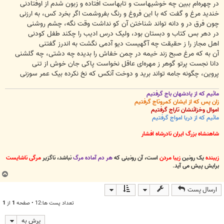
در چهره‌ام ببین چه خوشیهاست و تابهاست افتاده و زبون شدم از اوفتادنی
خندید مرغ و گفت که با این فروغ و رنگ بفروشمت اگر بخرد کس، به ارزنی
چون فرق در و دانه تواند شناختن آن کو نداشت وقت نگه، چشم روشنی
در دهر بس کتاب و دبستان بود، ولیک درس ادیب را چکند طفل کودنی
اهل مجاز را ز حقیقت چه آگهیست دیو آدمی نگشت به اندرز گفتنی
آن به که مرغ صبح زند خیمه در چمن خفاش را بدیده چه دشتی، چه گلشنی
دانا نجست پرتو گوهر ز مهره‌ای عاقل نخواست پاکی جان خوش از تنی
پروین، چگونه جامه تواند برید و دوخت آنکس که نخ نکرده بیک عمر سوزنی
مائیم که از پادشهان باج گرفتیم
زان پس که از ایشان کمروتاج گرفتیم
اموال وخزائنشان تاراج گرفتیم
مائیم که از دریا امواج گرفتیم
شاهنشاه بزرگ ایران نادرشاه افشار
زیبنده
یک رونین
زیبا مردن
است، آن رونینی که
هر دم آماده مرگ
نباشد، ناگزیر
مرگی ناشایست
برایش پیش می آید
.
ب
ا
ارسال پست
ل
ا
تعداد پست ها:12 • صفحه
1
از
1
پرش به