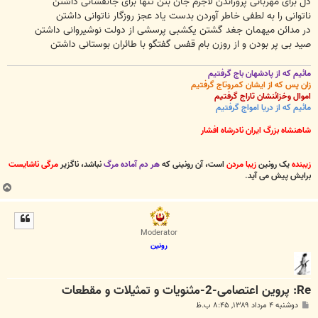
دل برای مهربانی پروراندن لاجرم جان بتن تنها برای جانفشانی داشتن
ناتوانی را به لطفی خاطر آوردن بدست یاد عجز روزگار ناتوانی داشتن
در مدائن میهمان جغد گشتن یکشبی پرسشی از دولت نوشیروانی داشتن
صید بی پر بودن و از روزن بام قفس گفتگو با طائران بوستانی داشتن
مائیم که از پادشهان باج گرفتیم
زان پس که از ایشان کمروتاج گرفتیم
اموال وخزائنشان تاراج گرفتیم
مائیم که از دریا امواج گرفتیم
شاهنشاه بزرگ ایران نادرشاه افشار
زیبنده
یک رونین
زیبا مردن
است، آن رونینی که
هر دم آماده مرگ
نباشد، ناگزیر
مرگی ناشایست
برایش پیش می آید
.
ب
ا
ل
ا
Moderator
رونین
Re: پروین اعتصامی-2-مثنویات و تمثیلات و مقطعات
پ
دوشنبه ۴ مرداد ۱۳۸۹, ۸:۴۵ ب.ظ
س