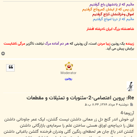
مائیم که از پادشهان باج گرفتیم
زان پس که از ایشان کمروتاج گرفتیم
اموال وخزائنشان تاراج گرفتیم
مائیم که از دریا امواج گرفتیم
شاهنشاه بزرگ ایران نادرشاه افشار
زیبنده
یک رونین
زیبا مردن
است، آن رونینی که
هر دم آماده مرگ
نباشد، ناگزیر
مرگی ناشایست
برایش پیش می آید
.
ب
ا
ل
ا
Moderator
رونین
Re: پروین اعتصامی-2-مثنویات و تمثیلات و مقطعات
پ
دوشنبه ۴ مرداد ۱۳۸۹, ۸:۴۴ ب.ظ
س
ت
آرزوها-4
ای خوش اندر گنج دل زر معانی داشتن نیست گشتن، لیک عمر جاودانی داشتن
عقل را دیباچه‌ی اوراق هستی ساختن علم را سرمایه‌ی بازارگانی داشتن
کشتن اندر باغ جان هر لحظه‌ای رنگین گلی وندران فرخنده گلشن باغبانی داشتن