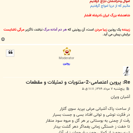
اموال وخزائنشان تاراج گرفتیم
مائیم که از دریا امواج گرفتیم
شاهنشاه بزرگ ایران نادرشاه افشار
زیبنده
یک رونین
زیبا مردن
است، آن رونینی که
هر دم آماده مرگ
نباشد، ناگزیر
مرگی ناشایست
برایش پیش می آید
.
ب
ا
ل
ا
Moderator
رونین
Re: پروین اعتصامی-2-مثنویات و تمثیلات و مقطعات
پ
پنج‌شنبه ۷ مرداد ۱۳۸۹, ۱۱:۱۱ ق.ظ
س
ت
آشیان ویران
از ساحت پاک آشیانی مرغی بپرید سوی گلزار
در فکرت توشی و توانی افتاد بسی و جست بسیار
رفت از چمنی به بوستانی بر هر گل و میوه سود منقار
تا خفت ز خستگی زمانی یغماگر دهر گشت بیدار
تیری بجهید از کمانی چون برق جهان ز ابر آذار