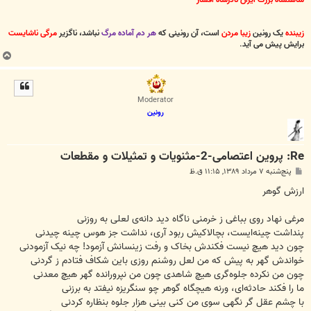
زیبنده
یک رونین
زیبا مردن
است، آن رونینی که
هر دم آماده مرگ
نباشد، ناگزیر
مرگی ناشایست
برایش پیش می آید
.
ب
ا
ل
ا
Moderator
رونین
Re: پروین اعتصامی-2-مثنویات و تمثیلات و مقطعات
پ
پنج‌شنبه ۷ مرداد ۱۳۸۹, ۱۱:۱۵ ق.ظ
س
ت
ارزش گوهر
مرغی نهاد روی بباغی ز خرمنی ناگاه دید دانه‌ی لعلی به روزنی
پنداشت چینه‌ایست، بچالاکیش ربود آری، نداشت جز هوس چینه چیدنی
چون دید هیچ نیست فکندش بخاک و رفت زینسانش آزمود! چه نیک آزمودنی
خواندش گهر به پیش که من لعل روشنم روزی باین شکاف فتادم ز گردنی
چون من نکرده جلوه‌گری هیچ شاهدی چون من نپرورانده گهر هیچ معدنی
ما را فکند حادثه‌ای، ورنه هیچگاه گوهر چو سنگریزه نیفتد به برزنی
با چشم عقل گر نگهی سوی من کنی بینی هزار جلوه بنظاره کردنی