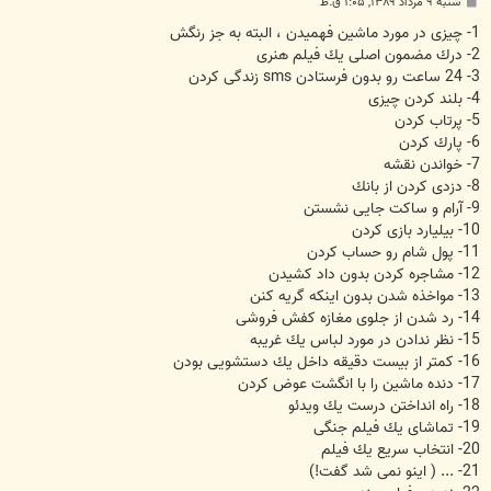
پ
شنبه ۹ مرداد ۱۳۸۹, ۱:۰۵ ق.ظ
س
ت
1- چیزی در مورد ماشین فهمیدن ، البته به جز رنگش
2- درك مضمون اصلی یك فیلم هنری
3- 24 ساعت رو بدون فرستادن sms زندگی كردن
4- بلند كردن چیزی
5- پرتاب كردن
6- پارك كردن
7- خواندن نقشه
8- دزدی كردن از بانك
9- آرام و ساكت جایی نشستن
10- بیلیارد بازی كردن
11- پول شام رو حساب كردن
12- مشاجره كردن بدون داد كشیدن
13- مواخذه شدن بدون اینكه گریه كنن
14- رد شدن از جلوی مغازه كفش فروشی
15- نظر ندادن در مورد لباس یك غریبه
16- كمتر از بیست دقیقه داخل یك دستشویی بودن
17- دنده ماشین را با انگشت عوض كردن
18- راه انداختن درست یك ویدئو
19- تماشای یك فیلم جنگی
20- انتخاب سریع یك فیلم
21- ... ( اینو نمی شد گفت!)