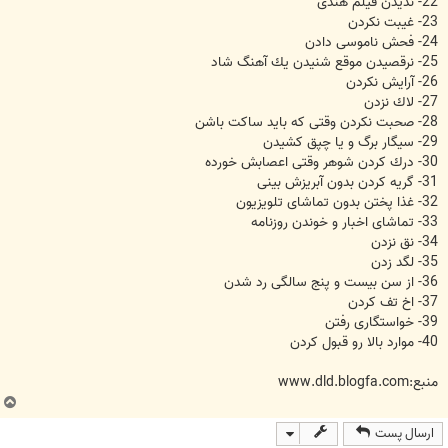
22- ندیدن فیلم هندی
23- غیبت نكردن
24- فحش ناموسی دادن
25- نرقصیدن موقع شنیدن یك آهنگ شاد
26- آرایش نكردن
27- لاك نزدن
28- صحبت نكردن وقتی كه باید ساكت باشن
29- سیگار برگ و یا چپق كشیدن
30- درك كردن شوهر وقتی اعصابش خورده
31- گریه كردن بدون آبریزش بینی
‌32- غذا پختن بدون تماشای تلویزیون
33- تماشای اخبار و خوندن روزنامه
34- نق نزدن
35- لگد زدن
36- از سن بیست و پنج سالگی رد شدن
37- اخ تف كردن
39- خواستگاری رفتن
40- موارد بالا رو قبول كردن
منبع:www.dld.blogfa.com
ب
ا
ارسال پست
ل