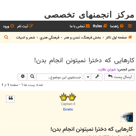
مرکز انجمنهای تخصصی
راهنما
Rules
تماس با ما
ثبت نام
ورود
ج
صفحه اول تالار
بخش فرهنگ، تمدن و هنر
فرهنگي هنري
شعر و ادبيات
س
ت
کارهایی که دخترا نمیتونن انجام بدن!
ج
و
مدیر انجمن:
شوراي نظارت
جستجو
جستجوی پیش
ارسال پست
تعداد پست ها:1 • صفحه
1
از
1
Captain II
Erratic
کارهایی که دخترا نمیتونن انجام بدن!