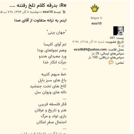
e
Re: بدرقه کلام تلخ رفتنه ....
s
s
پ
توسط
essi10
»
دوشنبه ۸ آذر ۱۳۸۹, ۷:۲۰ ب.ظ
i
س
1
Major II
ت
اینم یه ترانه متفاوت از آقای صدا
0
essi10
"جهان بینی"
پست:
441
تاریخ عضویت:
شنبه ۱۸ آذر ۱۳۸۵, ۳:۴۸
تم آوای کلیسا
ق.ظ
وهم نجواهای بودا
محل اقامت:
essi8689@yahoo.com
سپاس‌های ارسالی:
28 بار
وِرد معبدای هندو
سپاس‌های دریافتی:
188 بار
ت
جرأت انکار خدا
تماس:
م
...
ا
س
خط مبهم کتیبه
e
باغ های سبز بابِل
s
s
کاخ های تخت جمشید
i
ناله های ویولن سل
1
0
...
فکر فلسفه فریبی
هنر و تاریخ و عرفان
بازی تولد و مرگ
احتمال صفرِ امکان
...