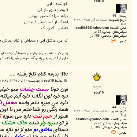
essi10
خواننده : ابی
آلبوم : نازی ناز کن
ترانه سرا : منصور تهرانی
پست:
441
تاریخ عضویت:
شنبه ۱۸ آذر ۱۳۸۵, ۳:۴۸
آهنگساز : سیاوش قمیشی
ق.ظ
تنظیم : آندرانیک
محل اقامت:
essi8689@yahoo.com
سپاس‌های ارسالی:
28 بار
سپاس‌های دریافتی:
188 بار
ت
که من عاشق ابی ، صداش و ترانه هاش 
تماس:
م
ا
س
رحم کن تا شب بی جنبش بی حوصلگی پشت این پن
e
دارم از فکر رسیدن به تو آباد میشم ،تو بیا که باد 
s
s
i
1
Re: بدرقه کلام تلخ رفتنه ....
0
پ
توسط
essi10
»
چهارشنبه ۱۲ آبان ۱۳۸۹, ۶:۴۷ ق.ظ
س
Major II
اون دوتا
مست چشات
منو خواب
ت
essi10
ذره ذره اون نگات داره آبم میکنه
داره می میره دلم واسه
مخمل ن
پست:
441
همه رنگی رو شناختم من با او
تاریخ عضویت:
شنبه ۱۸ آذر ۱۳۸۵, ۳:۴۸
هنوز از
حرم تنت
داره می سوزه
ت
ق.ظ
محل اقامت:
essi8689@yahoo.com
از تو
سبزه وار
شده
خاک خشک ب
سپاس‌های ارسالی:
28 بار
سپاس‌های دریافتی:
188 بار
دستای
عاشق تو
منو از نو تازه 
ت
تماس:
دل نا باور من جز تو
عشقی
نشنا
م