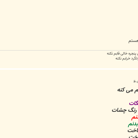
هستم
جره خالی قابم نکنه
ولگرد خرابم نکنه
م می کنه
گات
ن رنگ چشات
نم
دنم
ساخت
خت