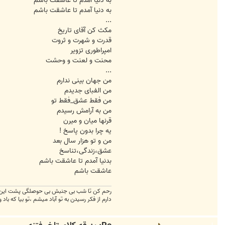
به دنیا آمدم تا عاشقت باشم
به دنیا آمدم تا عاشقت باشم
...
مکث کن آقای تاریخ
قدرت و شهرت و ثروت
امپراطوری تزویر
محنت و لعنت و وحشت
...
من جهان بینی ندارم
من الفبای جدیدم
من فقط عشق_فقط تو
من به آرامش رسیدم
قرنها میان و میرن
یه چرا بدون پاسخ !
من و تو هزار سال بعد
عشق،زندگی،تناسخ
بدنیا آمدم تا عاشقت باشم
عاشقت باشم
رحم کن تا شب بی جنبش بی حوصلگی پشت این پن
دارم از فکر رسیدن به تو آباد میشم ،تو بیا که باد 