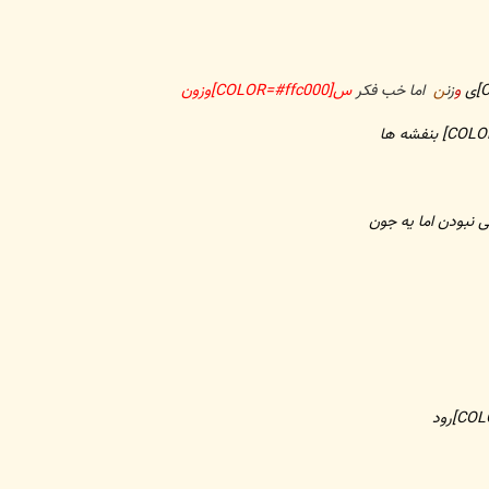
و
زن
ن
اما خب فکر
س[COLOR=#ffc000]وزون