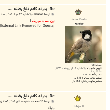
Re: بدرقه کلام تلخ رفتنه ....
پ
توسط
kandoo
»
یک‌شنبه ۲۴ مرداد ۱۳۸۹, ۲:۰۰ ب.ظ
س
Junior Poster
ت
این هم با موزیک
!
kandoo
[External Link Removed for Guests]
پست:
198
تاریخ عضویت:
یک‌شنبه ۱۹ اردیبهشت ۱۳۸۹,
۱۱:۵۱ ب.ظ
محل اقامت:
خانه
سپاس‌های ارسالی:
636 بار
سپاس‌های دریافتی:
561 بار
Re: بدرقه کلام تلخ رفتنه ....
پ
توسط
essi10
»
سه‌شنبه ۱۱ آبان ۱۳۸۹, ۴:۵۹ ق.ظ
س
Major II
ت
بدرقه