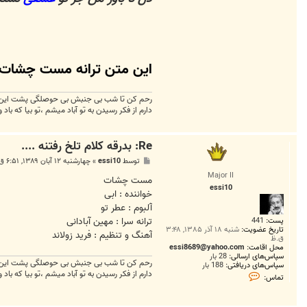
ا
س
e
s
s
i
1
این متن ترانه مست چشات ک
0
رحم کن تا شب بی جنبش بی حوصلگی پشت این پن
دارم از فکر رسیدن به تو آباد میشم ،تو بیا که باد 
Re: بدرقه کلام تلخ رفتنه ....
پ
توسط
essi10
»
چهارشنبه ۱۲ آبان ۱۳۸۹, ۶:۵۱ ق.ظ
س
Major II
ت
مست چشات
essi10
خواننده : ابی
آلبوم : عطر تو
ترانه سرا : مهین آبادانی
پست:
441
تاریخ عضویت:
شنبه ۱۸ آذر ۱۳۸۵, ۳:۴۸
آهنگ و تنظیم : فرید زولاند
ق.ظ
محل اقامت:
essi8689@yahoo.com
سپاس‌های ارسالی:
28 بار
رحم کن تا شب بی جنبش بی حوصلگی پشت این پن
سپاس‌های دریافتی:
188 بار
ت
دارم از فکر رسیدن به تو آباد میشم ،تو بیا که باد 
تماس:
م
ا
س