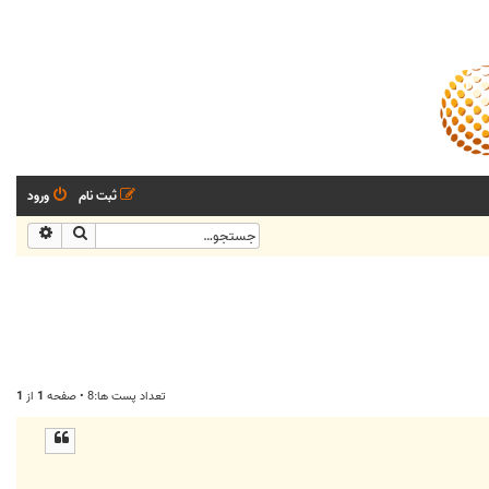
ثبت نام
ورود
جستجو
جستجو
تعداد پست ها:8 • صفحه
1
از
1