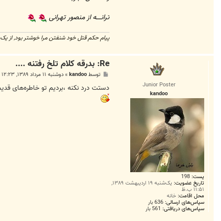
ترانـــــه از منصور تهرانی
پیام حکم قتل خود شنفتن مرا خوشتر بود, از یک 
Re: بدرقه کلام تلخ رفتنه ....
پ
توسط
kandoo
»
دوشنبه ۱۱ مرداد ۱۳۸۹, ۱۲:۲۳ ق.ظ
س
Junior Poster
ت
دستت درد نکنه ،بردیم تو خاطره‌های قدیم
kandoo
پست:
198
تاریخ عضویت:
یک‌شنبه ۱۹ اردیبهشت ۱۳۸۹,
۱۱:۵۱ ب.ظ
محل اقامت:
خانه
سپاس‌های ارسالی:
636 بار
سپاس‌های دریافتی:
561 بار