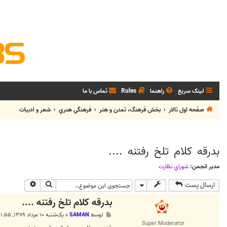
لینک سریع
راهنما
Rules
تماس با ما
صفحه اول تالار
بخش فرهنگ، تمدن و هنر
فرهنگي هنري
شعر و ادبيات
بدرقه کلام تلخ رفتنه ....
مدیر انجمن:
شوراي نظارت
جستجو
جستجوی پی
ارسال پست
بدرقه کلام تلخ رفتنه ....
پ
توسط
SAMAN
»
یک‌شنبه ۱۰ مرداد ۱۳۸۹, ۱۱:۵۵ ب.ظ
س
Super Moderator