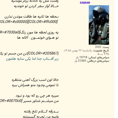
ت
رفتنت مثل یه حادثه برام موندنیه
SAMAN
حـــــالا آواز سفر کردن تو خوندیه
لــحظه ها ثانیه ها طاقت موندن ندارن
[COLOR=#ffc000][COLOR=#c00000]ی
یه روزی لحظه ها مون رنگ[COLOR=#7030a0] بنفشه ها
تو هــوای خونمــــون آلاله ها
پست:
3101
تاریخ عضویت:
یک‌شنبه ۲۲ بهمن ۱۳۸۵,
[COLOR=#205867]تن من جسم تو یکی نبودن اما یه جون
۴:۲۵ ب.ظ
سپاس‌های ارسالی:
19718 بار
زیر آفـــــتاب جدا اما یکی سایه هامون
سپاس‌های دریافتی:
21369 بار
حالا اون اسب بزرگ آهنی منتظره
تا تمومی وجـود منو همراش ببره
میبره هر چی رو که بود و نبود
من میشـــــم شناور مسیر [COLOR=#0070c0]رود
بـــــدرقه کـــــلام تلخ رفتنه
واسه من تجربه گسستنه