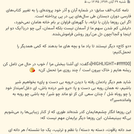
پ
شنبه ۲۹ آبان ۱۳۸۹, ۱۲:۴۵ ب.ظ
س
ت
نامه کتاب-الف سابق- در شماره آبان و آذر خود پرونده‌ای را به تغییر کتاب‌های
فارسی دوران دبستان طی سال‌های پی در پی پرداخته است.
اگر این روزها باران با ترانه، با گهرهای فراوان بر بام خانه هامان نمی‌خورد،
دلیلش کم شدن سهم ما از آسمان نیست بلکه آسمان، آبی چو دریا/یک دو ابر
اینجا و آنجا/چون دل من/روز روشن فراموش‌شده.
«دو کاج» دیگر نیستند تا یاد ما و بچه های ما بدهند که کمی همدیگر را
تحمل‌کنیم:
[HIGHLIGHT=#ffff00]«گفت: ای آشنا ببخش مرا / خوب در حال من تامل کن
ریشه هایم ز خاک بیرون است / چند روزی مرا تحمل کن»
شاید هم دیگر یادمان رفته با دیدن «روبه بی دست و پای» بخواهیم شیر
باشیم، نه همان روبه بی دست و پا: «برو شیر درنده باش، ای دغل/مینداز خود
را چو روباه شل / چنان سعی کن کز تو ماند چو شیر/ چه باشی چو روبه به
وامانده‌سیر؟»
این روزها انگار چشم‌هایمان کدر شده‌اند طوری که از کنار زیبایی‌ها رد می‌شویم
بی‌که ببینیمشان. این روزها دیگر برایمان مهم نیست که:
صد دانه یاقوت، دسته به دسته/ با نظم و ترتیب، یک جا نشسته/ هر دانه ای