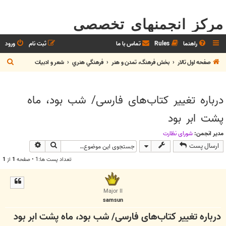
مرکز انجمنهای تخصصی
راهنما
Rules
تماس با ما
ثبت نام
ورود
ج
صفحه اول تالار
بخش فرهنگ، تمدن و هنر
فرهنگي هنري
شعر و ادبيات
س
ت
درباره تغییر کتاب‌های فارسی/ شب بود، ماه
ج
پشت ابر بود
و
مدیر انجمن:
شوراي نظارت
جستجو
جستجوی پیش
ارسال پست
تعداد پست ها:1 • صفحه
1
از
1
Major II
samsun
درباره تغییر کتاب‌های فارسی/ شب بود، ماه پشت ابر بود