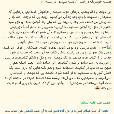
هست خوشرنگ و رخشان/ قلب سپیدی در سینه آن
این روزها یادگاری‌های روزهای خوب مدرسه را فراموش کرده‌ایم. روزهایی که
شعر‌ها را، مشق‌ها را واژه‌‌ واژه زندگی می‌کردیم. روزهایی که واژه‌ها، هم راه را
نشان‌مان می‌دادند، هم چاه را. روزهایی که برای یاد گرفتن نکته ای لازم نبود
بدانیم در حال یادگرفتن هستیم، کافی بود شعری را به خاطر آهنگ زیبایش
بارها و بارها بخوانیم و مضمون و معنای ناب آن شعر در قلب‌مان جای بگیرد.
شعرهای کودکی هنوز هم در قلب‌مان است، در حافظه بلندمدت مان. حالا همه
این‌ها گذشته است، روزهای خوب ما و روزهای خوب کتاب‌های فارسی.
‌های فارسی زود نو می‌شوند، نوهای کهنه. جلدشان را عوض می‌کنند
و هی رنگ صورتی و زرد می‌پاشند داخل کتاب به این امید که جذاب تر شود،
جذاب تر از کتاب های قدیمی و رنگ رورفته. دم و یال و شکم کتاب‌های فارسی
را می‌زنند به امید ساده تر شدن کتاب‌ها. این ساده شدن یعنی اینکه هم از
متون ساده تری در کتاب‌ها استفاده شود و هم نکته‌هایی که لازم است یک
دانش آموز بداند مستقیم به او گفته شود. نکته‌هایی که بچه‌ها با قلب‌شان
نمی‌آموزند و شعرهایی که بالای آن‌ها نوشته شده «حفظ کنید» در حافظه کوتاه
مدت آنها می‌ماند؛ در مغزشان! وقتها این کودک درون بدجوری آدمو اذیت
می کنه
حضرت علی (علیه السلام):
مالک اگر
شب هنگام کسی را در حال گناه دیدی فردا به آن چشم نگاهش نکن! شاید سحر