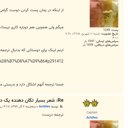
از اینکه در زمان پست کردن دوست گرامی 
میگم ولی همچین هم دوباره کاری نیستا، 
پست:
1249
تاریخ عضویت:
شنبه ۱۱ شهریور ۱۳۸۵, ۷:۴۰
ب.ظ
سپاس‌های ارسالی:
1041 بار
سپاس‌های دریافتی:
1699 بار
اینم لینک برای دوستانی که بدنبال ترجمه
%B1%D8%B7%D8%A7%D9%86#p291412
ضمنا ترجمه آنهم اشکال دارد و بدرستی من
Re: شعر بسیار تکان دهنده یک دختر بچه آمریکایی مبتلا به سرطان
پ
توسط
Achilles
»
سه‌شنبه ۲ آذر ۱۳۸۹, ۳:۱۷ ب.ظ
س
Captain
ت
ترجمه درست:
Achilles