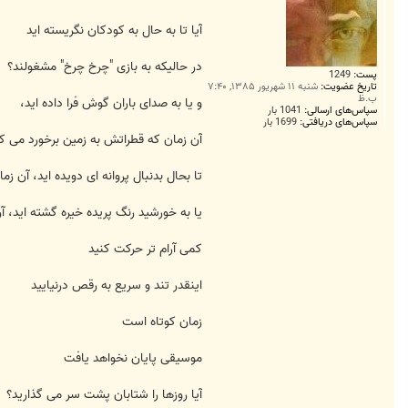
آیا تا به حال به کودکان نگریسته اید
در حالیکه به بازی "چرخ چرخ" مشغولند؟
پست:
1249
تاریخ عضویت:
شنبه ۱۱ شهریور ۱۳۸۵, ۷:۴۰
ب.ظ
و یا به صدای باران گوش فرا داده اید،
سپاس‌های ارسالی:
1041 بار
سپاس‌های دریافتی:
1699 بار
آن زمان که قطراتش به زمین برخورد می ک
تا بحال بدنبال پروانه ای دویده اید، آن 
یا به خورشید رنگ پریده خیره گشته اید، 
کمی آرام تر حرکت کنید
اینقدر تند و سریع به رقص درنیایید
زمان کوتاه است
موسیقی پایان نخواهد یافت
آیا روزها را شتابان پشت سر می گذارید؟