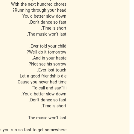
With the next hundred chores
Running through your head?
You'd better slow down
Don't dance so fast.
Time is short.
The music won't last.
Ever told your child,
We'll do it tomorrow?
And in your haste,
Not see his sorrow?
Ever lost touch,
Let a good friendship die
Cause you never had time
To call and say,"Hi"
You'd better slow down.
Don't dance so fast.
Time is short.
The music won't last.
 you run so fast to get somewhere