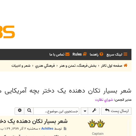
لینک سریع
راهنما
Rules
تماس با ما
صفحه اول تالار
بخش فرهنگ، تمدن و هنر
فرهنگي هنري
شعر و ادبيات
شعر بسیار تکان دهنده یک دختر بچه آمریکایی مب
مدیر انجمن:
شوراي نظارت
جستجو
جستجوی پی
ارسال پست
شعر بسیار تکان دهنده یک دختر
پ
توسط
Achilles
»
سه‌شنبه ۲ آذر ۱۳۸۹, ۱:۲۹ ب.ظ
س
Captain