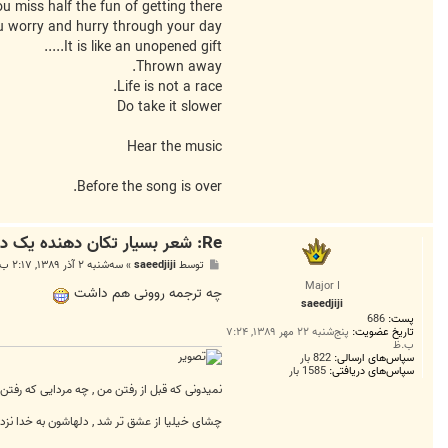
u miss half the fun of getting there.
 worry and hurry through your day,
It is like an unopened gift.....
Thrown away.
Life is not a race.
Do take it slower
Hear the music
Before the song is over.
Re: شعر بسیار تکان دهنده یک دختر بچه آمریکایی مبتلا به سرطان
پ
توسط
saeedjiji
»
سه‌شنبه ۲ آذر ۱۳۸۹, ۲:۱۷ ب.ظ
س
Major I
ت
چه ترجمه روونی هم داشت
saeedjiji
پست:
686
تاریخ عضویت:
پنج‌شنبه ۲۲ مهر ۱۳۸۹, ۷:۲۴
ب.ظ
سپاس‌های ارسالی:
822 بار
سپاس‌های دریافتی:
1585 بار
نمیدونی که قبل از رفتن من , چه مردایی که رفتن
چشای خیلیا از عشق تر شد , دلهاشون به خدا نزد