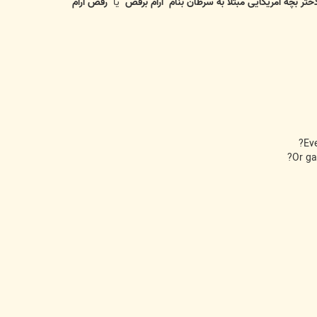
ر بچه آمریکایی مبتلا به سرطان بنام "آرام برقص"
یا
"رقص آرام"
Eve
Or ga