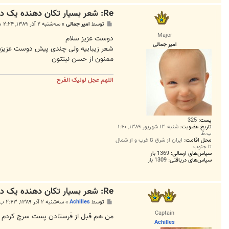
Re: شعر بسیار تکان دهنده یک دختر بچه آمریکایی مبتلا به سرطان
پ
توسط
امیر جمالی
»
سه‌شنبه ۲ آذر ۱۳۸۹, ۲:۲۴ ب.ظ
س
Major
ت
دوست عزیز سلام
امیر جمالی
شعر زیباییه ولی چندی پیش دوست عزیزما
ممنون از حسن نیتتون
اللهم عجل لولیک الفرج
پست:
325
تاریخ عضویت:
شنبه ۱۳ شهریور ۱۳۸۹, ۱:۴۰
ب.ظ
محل اقامت:
ایران از شرق تا غرب و از شمال
تا جنوب
سپاس‌های ارسالی:
1369 بار
سپاس‌های دریافتی:
1309 بار
Re: شعر بسیار تکان دهنده یک دختر بچه آمریکایی مبتلا به سرطان
پ
توسط
Achilles
»
سه‌شنبه ۲ آذر ۱۳۸۹, ۲:۴۳ ب.ظ
س
Captain
ت
من هم قبل از فرستادن پست سرچ کردم ام
Achilles