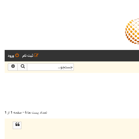
ثبت نام
ورود
جستجو
جستجو
تعداد پست ها:6 • صفحه
1
از
1