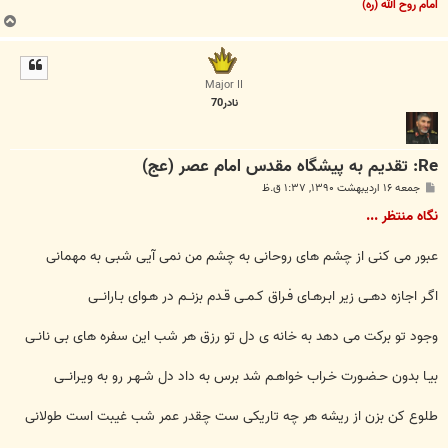
امام روح الله (ره)
ب
ا
ل
ا
Major II
نادر70
Re: تقدیم به پیشگاه مقدس امام عصر (عج)
پ
جمعه ۱۶ اردیبهشت ۱۳۹۰, ۱:۳۷ ق.ظ
س
ت
نگاه منتظر ...
عبور می کنی از چشم های روحانی به چشم من نمی آیی شبی به مهمانی
اگـر اجازه دهـی زیر ابـرهـای فـراق کـمـی قـدم بزنــم در هـوای بـارانــی
وجود تو برکت می دهد به خانه ی دل تو رزق هر شب این سفره های بی نانـی
بیـا بدون حـضـورت خـراب خواهـم شد برس به داد دل شـهـر رو به ویـرانــی
طلوع کن بزن از ریشه هر چه تاریکی ست چقدر عمر شب غیبت است طولانی