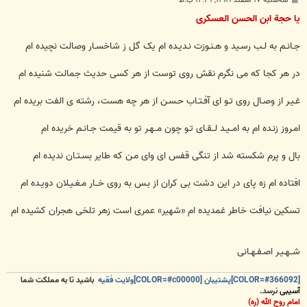
س
ت
یا حجة ابن الحسن العسکری
جـانـم به لـب رسـید و هـنـوزت نـدیـده ام یک گل ز شاخسـار وصالت نچیده ام
در هر کجا که می نگرم نقش روی توست از هر کسی حدیث جمالت شنیده ام
غـیـر از وصـال روی تـو ای آفـتـاب حـسـن از هر چه هست، رشته ی الفت بریده ام
امـروز زنـده ام به امــیـد لــقـای تـو چون مــهـر تو به قیمت جـانـم خریده ام
بال و پرم شکسته شد از تنگی قفس ای وای مـن که طایر بسـتـان ندیده ام
افتاده ام زه پای در این دشت بی کران از بـس به روی خــار مـغـیـلان دویـده ام
تسکین نیافت خاطر غمدیده ام «شهیر» عمری است زهر تلخی هجران کشیده ام
شــهـیـر اصـفـهـانی
[COLOR=#366092]پشتیبان [COLOR=#c00000]ولایت فقیه
باشید تا به مملکت شما
آسیبی
نرسد.
امام روح الله (ره)