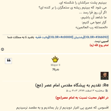
ببینیم پشت سرکشان را شکسته ای.
می شود که ببینیم ریشه ی ستمگران را بر کنده ای؟
اگر آن روز فرا رسد ...
ما شاهد آن باشیم،
گزار نجوا می کنیم:
«الحمدلله رب العالمین»
[COLOR=#366092]پشتیبان [COLOR=#c00000]ولایت فقیه
باشید تا به مملکت شما
آسیبی
نرسد.
امام روح الله (ره)
ب
ا
ل
ا
Major II
نادر70
Re: تقدیم به پیشگاه مقدس امام عصر (عج)
پ
سه‌شنبه ۳ اسفند ۱۳۸۹, ۴:۰۳ ب.ظ
س
ت
در اظهار محبت نسبت به امام عصر(عج)
افسوس که عمری پی اغیار دویدیم از یار بماندیم و به مقصد نرسیدیم