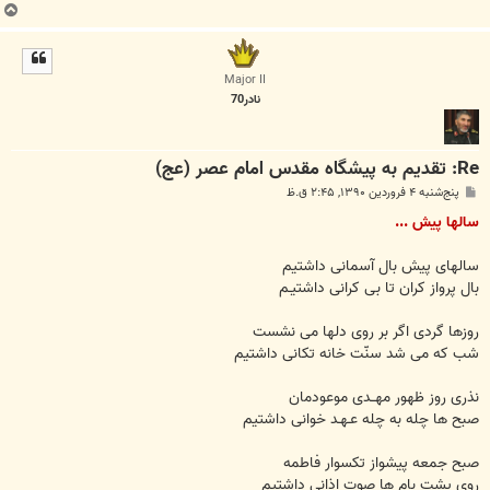
ب
ا
ل
ا
Major II
نادر70
Re: تقدیم به پیشگاه مقدس امام عصر (عج)
پ
پنج‌شنبه ۴ فروردین ۱۳۹۰, ۲:۴۵ ق.ظ
س
ت
سالها پیش ...
سالهای پیش بال آسمانی داشتیم
بال پرواز کران تا بی کرانی داشتیـم
روزها گردی اگر بر روی دلها می نشست
شب که می شد سنّت خانه تکانی داشتیم
نذری روز ظهور مهــدی موعودمان
صبح ها چله به چله عـهـد خوانی داشتیم
صبح جمعه پیشواز تکسوار فاطمه
روی پشت بام ها صوت اذانی داشتیم