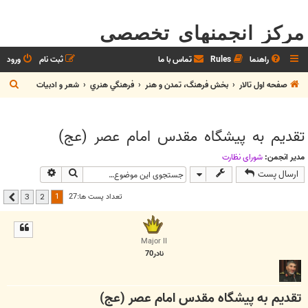
مرکز انجمنهای تخصصی
راهنما
Rules
تماس با ما
ثبت نام
ورود
ج
صفحه اول تالار
بخش فرهنگ، تمدن و هنر
فرهنگي هنري
شعر و ادبيات
س
ت
تقدیم به پیشگاه مقدس امام عصر (عج)
ج
و
مدیر انجمن:
شوراي نظارت
جستجو
جستجوی پیشر
ارسال پست
1
تعداد پست ها:27
3
2
بعدی
Major II
نادر70
تقدیم به پیشگاه مقدس امام عصر (عج)