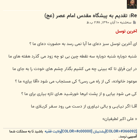
Re: تقدیم به پیشگاه مقدس امام عصر (عج)
پ
سه‌شنبه ۱۰ آبان ۱۳۹۰, ۲:۴۸ ب.ظ
س
ت
آخرین توسل
ای آخرین توسل سبز دعای ما آیا نمی رسد به حضورت دعای ما ؟
شنبه دوباره شنبه دوباره سه نقطه چین بی تو چه زود می گذرد هفته های ما
در این فراق تا که ببینی چه می کشیم بگذار چشم های خودت را به جای ما
موعود خانواده، کی از راه می رسی؟ کی مستجاب می شود «آقا بیای» ما ؟
کی می شود بیایی و از پشت ابرها خورشــیـد هـای تازه بـیاری برای ما ؟
آقــا اگـر نـیـایــی و بـالی نـیـاوری از دسـت می رود سـفـر کربــلای ما
« علی اکبر لطیفیان»
[COLOR=#366092]پشتیبان [COLOR=#c00000]ولایت فقیه
باشید تا به مملکت شما
آسیبی
نرسد.