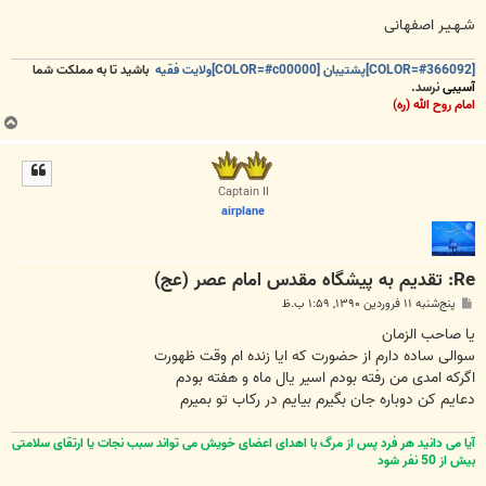
شـهـیـر اصفهانی
[COLOR=#366092]پشتیبان [COLOR=#c00000]ولایت فقیه
باشید تا به مملکت شما
آسیبی
نرسد.
امام روح الله (ره)
ب
ا
ل
ا
Captain II
airplane
Re: تقدیم به پیشگاه مقدس امام عصر (عج)
پ
پنج‌شنبه ۱۱ فروردین ۱۳۹۰, ۱:۵۹ ب.ظ
س
ت
یا صاحب الزمان
سوالی ساده دارم از حضورت که ایا زنده ام وقت ظهورت
اگرکه امدی من رفته بودم اسیر یال ماه و هفته بودم
دعایم کن دوباره جان بگیرم بیایم در رکاب تو بمیرم
آیا می دانید هر فرد پس از مرگ با اهدای اعضای خویش می تواند سبب نجات یا ارتقای سلامتی
بیش از 50 نفر شود