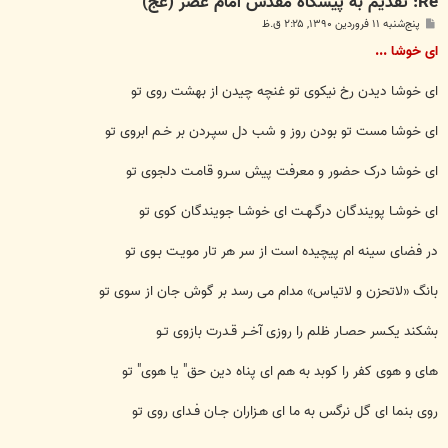
Re: تقدیم به پیشگاه مقدس امام عصر (عج)
پ
پنج‌شنبه ۱۱ فروردین ۱۳۹۰, ۲:۲۵ ق.ظ
س
ت
ای خوشا ...
ای خوشا دیدن رخ نیکوی تو غنچه چیدن از بهشت روی تو
ای خوشا مست تو بودن روز و شب دل سپـردن بر خـم ابروی تو
ای خوشا درک حضور و معرفت پیش سـرو قامـت دلجوی تو
ای خوشـا پویندگان درگـهـت ای خوشـا جویندگان کوی تو
در فضای سینه ام پیچیده است از سر هر تار مویـت بـوی تو
بانگ «لاتحزن و لاتیاس» مدام می رسد بر گوش جان از سوی تو
بشکند یکـسر حصـار ظلم را روزی آخــر قـدرت بازوی تـو
های و هوی کفر را کوبد به هم ای پناه دین حق" یا هوی" تو
روی بنما ای گل نرگس به ما ای هـزاران جـان فـدای روی تو