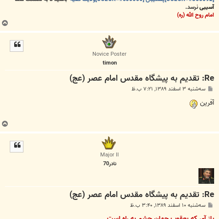
آسیبی
نرسد.
امام روح الله (ره)
ب
ا
ل
ا
Novice Poster
timon
Re: تقدیم به پیشگاه مقدس امام عصر (عج)
پ
سه‌شنبه ۳ اسفند ۱۳۸۹, ۷:۲۱ ب.ظ
س
ت
آفرین
ب
ا
ل
ا
Major II
نادر70
Re: تقدیم به پیشگاه مقدس امام عصر (عج)
پ
سه‌شنبه ۱۰ اسفند ۱۳۸۹, ۳:۴۰ ب.ظ
س
ت
باز آی که یعقوب جهان چشم به راه است