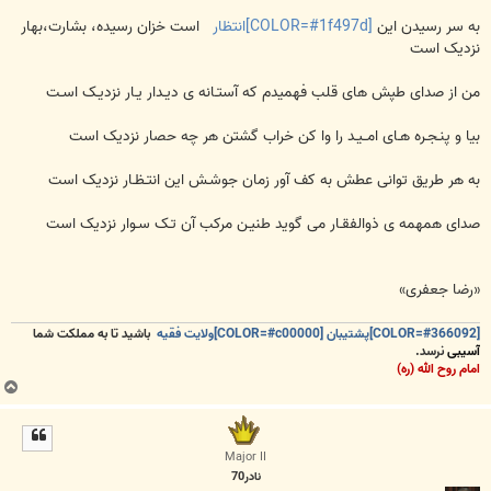
به سر رسیدن این
[COLOR=#1f497d]انتظار
است خزان رسیده، بشارت،بهار
نزدیک است
من از صدای طپش های قلب فهمیدم که آستـانه ی دیـدار یـار نزدیـک اسـت
بیا و پنـجـره هـای امــیـد را وا کن خراب گشتن هر چه حصار نزدیک است
به هر طریق توانی عطش به کف آور زمان جوشـش این انتـظـار نزدیک است
صدای همهمه ی ذوالفقـار می گوید طنیـن مرکب آن تـک سـوار نزدیک است
«رضا جعفری»
[COLOR=#366092]پشتیبان [COLOR=#c00000]ولایت فقیه
باشید تا به مملکت شما
آسیبی
نرسد.
امام روح الله (ره)
ب
ا
ل
ا
Major II
نادر70