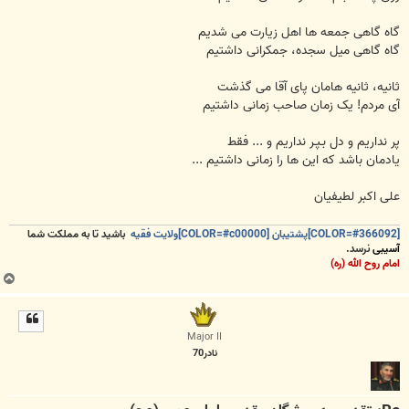
گاه گاهی جمعه ها اهل زیارت می شدیم
گاه گاهی میل سجده، جمکرانی داشتیم
ثانیه، ثانیه هامان پای آقا می گذشت
آی مردم! یک زمان صاحب زمانی داشتیم
پر نداریم و دل بـپـر نداریم و ... فقط
یادمان باشد که این ها را زمانی داشتیم ...
علی اکبر لطیفیان
[COLOR=#366092]پشتیبان [COLOR=#c00000]ولایت فقیه
باشید تا به مملکت شما
آسیبی
نرسد.
امام روح الله (ره)
ب
ا
ل
ا
Major II
نادر70