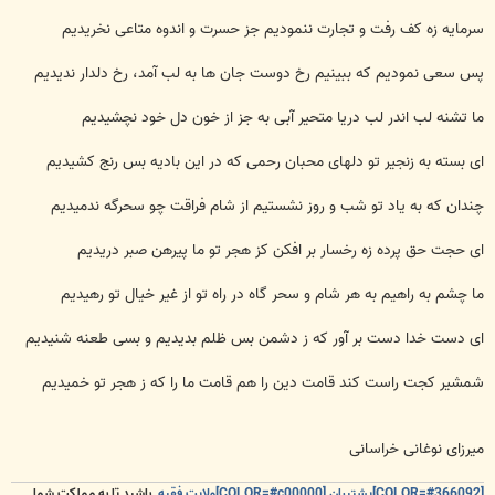
سرمایه زه کف رفت و تجارت ننمودیم جز حسرت و اندوه متاعی نخریدیم
پس سعی نمودیم که ببینیم رخ دوست جان ها به لب آمد، رخ دلدار ندیدیم
ما تشنه لب اندر لب دریا متحیر آبی به جز از خون دل خود نچشیدیم
ای بسته به زنجیر تو دلهای محبان رحمی که در این بادیه بس رنج کشیدیم
چندان که به یاد تو شب و روز نشستیم از شام فراقت چو سحرگه ندمیدیم
ای حجت حق پرده زه رخسار بر افکن کز هجر تو ما پیرهن صبر دریدیم
ما چشم به راهیم به هر شام و سحر گاه در راه تو از غیر خیال تو رهیدیم
ای دست خدا دست بر آور که ز دشمن بس ظلم بدیدیم و بسی طعنه شنیدیم
شمشیر کجت راست کند قامت دین را هم قامت ما را که ز هجر تو خمیدیم
میرزای نوغانی خراسانی
[COLOR=#366092]پشتیبان [COLOR=#c00000]ولایت فقیه
باشید تا به مملکت شما