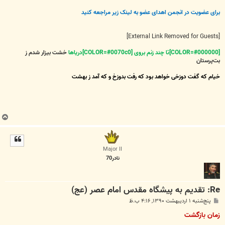
برای عضویت در انجمن اهدای عضو به لینک زیر مراجعه کنید
[External Link Removed for Guests]
[COLOR=#000000]تا چند زنم بروی [COLOR=#0070c0]دریاها
خشت بیزار شدم ز
بت‌پرستان
خیام که گفت دوزخی خواهد بود که رفت بدوزخ و که آمد ز بهشت
ب
ا
ل
ا
Major II
نادر70
Re: تقدیم به پیشگاه مقدس امام عصر (عج)
پ
پنج‌شنبه ۱ اردیبهشت ۱۳۹۰, ۴:۱۶ ب.ظ
س
ت
زمان بازگشت