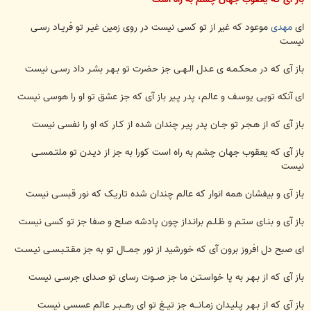
ای
مهدی
موعود که غیر از تو کسی نیست در روی زمین غیـر تو فریـاد رسـی
نیسـت
باز آی که در مـحکـمـه ی عـدل الـهـی جز حضرت تو بـهـر بشـر داد رسـی نیست
ای آنکه تویی یوسـف و عالم، پدر پـیر باز آی که جز عشق تو او را هوسی نیست
باز آی که از هـجـر تو جـان پدر پیـر چندان شده از کـار که او را نفسی نیست
باز آی که یعقوب جهان چشم به راه است کورا به جز از دیـدن تو ملتـمسـی
نیست
باز آی و بیفشان همه انوار که عالم چندان شده تاریـک که نور قبسـی نیست
باز آی و بنـای ستـم و ظـلـم برانـداز چون پادشه صلح و صفا جز تو کسی نیست
ای صبح دل افروز برون آی که خورشید از نور جمــال تو به جز مقـتـبـسـی نیـسـت
باز آی که از بـهـر به پا خواسـتـن ما جز صــوت رسای تو صـدای جرسـی نیست
باز آی که از بـهـر پـلیـدان زمـانـــه جز تیــغ تو ای رهــبــر عالم عسسی نیست