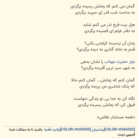
گمان می کنم که زمانش رسیده برگردی
به ساحت شب قدر ای سپـیـد برگردی
هزار بیت فرج نذر می کنم شاید
به دفتر غزلم ای قصیـده برگردی
زمان آن نرسیـده کرامتـی بکنی؟
قدم به خانه گذاری به دیده برگردی؟
مزار حضرت مهتاب
را نشان بدهی
به شهـر سبز ترین آفریده برگردی؟
گمان کنم که زمانش... گمان کنم حالا
که پلـک شاعــری من پریده برگردی
نگاه کن به خدا بی تو زندگی تنهاست
قبول کن که زمانش رسیــده برگردی
«نغمه مستشار نظامی»
[COLOR=#366092]پشتیبان [COLOR=#c00000]ولایت فقیه
باشید تا به مملکت شما
آسیبی
نرسد.