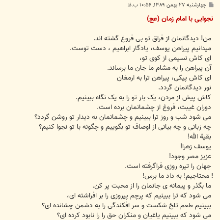
پ
چهارشنبه ۲۷ بهمن ۱۳۸۹, ۱۰:۵۶ ب.ظ
س
ت
نجوایی با امام زمان (عج)
من! دیدگانمان از فراق تو بی فروغ گشته اند.
میدانیم پیراهن یوسف، یادگار ابراهیم ، دست توست.
ای کاش نسیمی از کوی تو،
آن پیراهن را به مشام ما جان ما برساند.
ای کاش پیکی، پیراهن ترا به ارمغان
نور دیدگانمان گردد.
کاش پیش از مردن، یک بار تو را به یک نگاه ببینیم.
دوران غیبت، فروغ از چشمانمان برده است.
می شود شب و روز ترا ببینیم و چشمانمان به دیدار تو روشن گردد؟
چه زبانی و چه بیانی از اوصاف تو بگوییم و چگونه با تو نجوا کنیم؟
بقیة الله!
یوسف زهرا!
عزیز مصر وجود!
جهان را تیره روزی فراگرفته است.
! محتاجیم! به داد ما برس!
ما بگذر و پیمانه ی جانمان را از محبت پر کن.
می شود که ترا ببینیم که پرچم پیروزی را بر افراشته ای،
ببینیم طعم تلخ شکست و سر افکندگی را به دشمن چشانده ای؟
می شود که ببینیم یاغیان و منکران حق را را نابود کرده ای؟