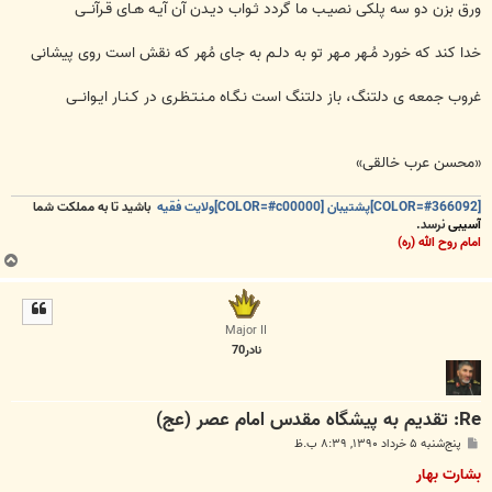
ورق بزن دو سه پلکی نصیـب ما گردد ثـواب دیـدن آن آیـه هـای قـرآنــی
خدا کند که خورد مُـهر مـهر تو به دلـم به جای مُهر که نقش است روی پیشانی
غروب جمعه ی دلتنگ، باز دلتنگ است نـگـاه مـنـتـظـری در کـنـار ایـوانــی
«محسن عرب خالقی»
[COLOR=#366092]پشتیبان [COLOR=#c00000]ولایت فقیه
باشید تا به مملکت شما
آسیبی
نرسد.
امام روح الله (ره)
ب
ا
ل
ا
Major II
نادر70
Re: تقدیم به پیشگاه مقدس امام عصر (عج)
پ
پنج‌شنبه ۵ خرداد ۱۳۹۰, ۸:۳۹ ب.ظ
س
ت
بشارت بهار