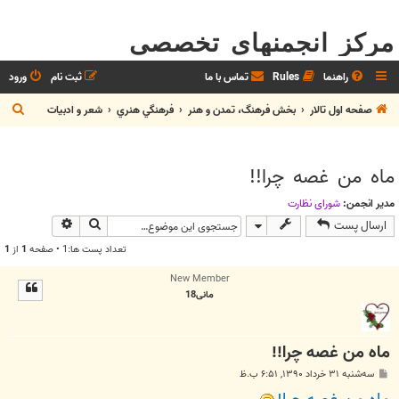
مرکز انجمنهای تخصصی
راهنما
Rules
تماس با ما
ثبت نام
ورود
ج
صفحه اول تالار
بخش فرهنگ، تمدن و هنر
فرهنگي هنري
شعر و ادبيات
س
ت
ماه من غصه چرا!!
ج
و
مدیر انجمن:
شوراي نظارت
جستجو
جستجوی پیش
ارسال پست
تعداد پست ها:1 • صفحه
1
از
1
New Member
مانی18
ماه من غصه چرا!!
پ
سه‌شنبه ۳۱ خرداد ۱۳۹۰, ۶:۵۱ ب.ظ
س
ت