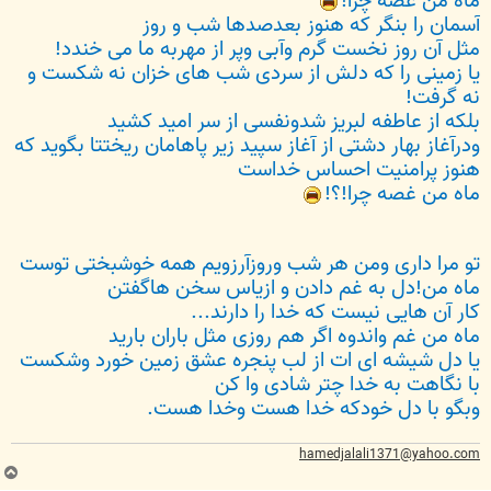
ماه من غصه چرا!
آسمان را بنگر که هنوز بعدصدها شب و روز
مثل آن روز نخست گرم وآبی وپر از مهربه ما می خندد!
یا زمینی را که دلش از سردی شب های خزان نه شکست و
نه گرفت!
بلکه از عاطفه لبریز شدونفسی از سر امید کشید
ودرآغاز بهار دشتی از آغاز سپید زیر پاهامان ریختتا بگوید که
هنوز پرامنیت احساس خداست
ماه من غصه چرا!؟!
تو مرا داری ومن هر شب وروزآرزویم همه خوشبختی توست
ماه من!دل به غم دادن و ازیاس سخن هاگفتن
کار آن هایی نیست که خدا را دارند...
ماه من غم واندوه اگر هم روزی مثل باران بارید
یا دل شیشه ای ات از لب پنجره عشق زمین خورد وشکست
با نگاهت به خدا چتر شادی وا کن
وبگو با دل خودکه خدا هست وخدا هست.
hamedjalali1371@yahoo.com
ب