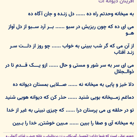
آفرینان دیوانه ات
به میخانه وحدتم راه ده ...... دل زنــده و جان آگاه ده
می ای ده که چون ریزیش در سبو ...... بـــــر آرد ســــبو از دل آواز
هــــو
از آن می که گر شب ببینی به خواب ...... چو روز از دلــــــت ســر
زنــد آفتاب
می ای سر به سر شور و مستی و حال ...... ازو یــــــــک قــــــدم تا در
ذوالــــجلال
دلا خیز و پایی به میخانه نه ...... صــــــلایی بمستان دیوانه ده
دماغم زمـــــیخانه بویی شنید ...... حذر کن که دیوانه هویی شنید
تو در حلقه ی می پرستان درا ...... که چیزی نبینی به غیر از خدا
به میخانه آی و صفا را ببین ...... مــبین خوشتن, خدا را بـــبین
جهنم زماني است که شما داراي: اتومبيل آمريکايي، زن بريتانيايي، خانه چيني، غذاي آلماني و