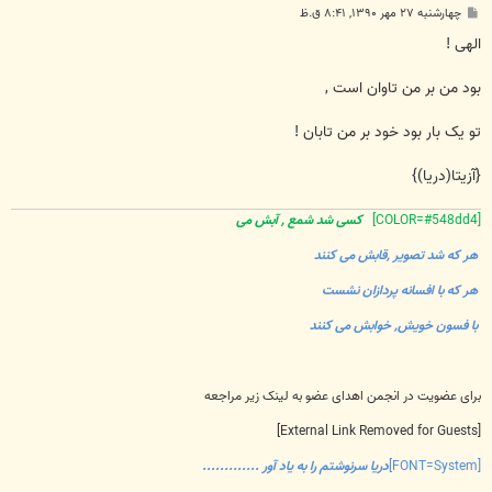
پ
چهارشنبه ۲۷ مهر ۱۳۹۰, ۸:۴۱ ق.ظ
س
ت
الهی !
بود من بر من تاوان است ,
تو یک بار بود خود بر من تابان !
{آزیتا(دریا)}
[COLOR=#548dd4]
کسی شد شمع , آبش می
هر که شد تصویر ,قابش می کنند
هر که با افسانه پردازان نشست
با فسون خویش, خوابش می کنند
برای عضویت در انجمن اهدای عضو به لینک زیر مراجعه
[External Link Removed for Guests]
[FONT=System]
دریا سرنوشتم را به یاد آور .............