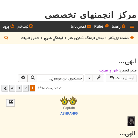
مرکز انجمنهای تخصصی
راهنما
Rules
تماس با ما
ثبت نام
ورود
ج
صفحه اول تالار
بخش فرهنگ، تمدن و هنر
فرهنگي هنري
شعر و ادبيات
س
ت
الهی...
ج
و
مدیر انجمن:
شوراي نظارت
جستجو
جستجوی پیشر
ارسال پست
1
تعداد پست ها:46
4
3
2
بعدی
Captain
ASHKAN95
الهی...