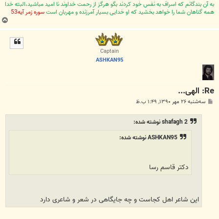
به آن بندگانم که اسراف به نفس خود کردند بگو هرگز از رحمت خداوند نا امید مباشید،البته خدا
همه گناهان شما را خواهد بخشید که او خدایی بسیار آمرزنده و مهربان است
سوره زمر آیه53
ب
ا
ل
ا
Captain
ASHKAN95
Re: الهی...
پ
سه‌شنبه ۲۶ مهر ۱۳۹۰, ۱:۴۹ ب.ظ
س
ت
shafagh 2 نوشته شده:
ASHKAN95 نوشته شده:
دکتر قاسم رسا
این شاعر اهل کجاست و چه جایگاهی در شعر و شاعری دارد