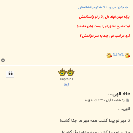
به جان نمی رسد تا به تو بر فشانمش
برکه توان نهاد دل , تا ز تو واستانمش
قوت شرح عشق تو , نیست زبان خامه را
گرد در امید تو , چند به سر دوانمش ؟
DARYA
ب
ا
ل
ا
Captain I
آزیتا
Re: الهی...
پ
یک‌شنبه ۱ آبان ۱۳۹۰, ۸:۰۶ ق.ظ
س
ت
الهی....
تا مهر تو پیدا گشت همه مهر ها جفا گشت!
و تا بر تو پیدا گشت همه جفاها وفا گشت!