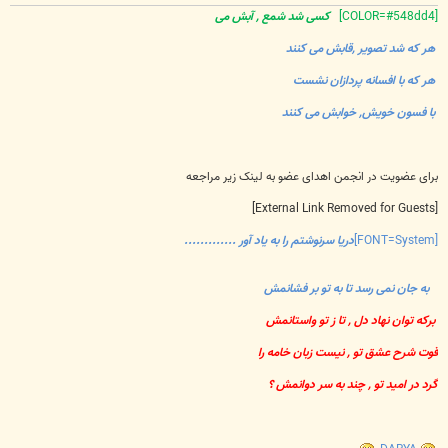
[COLOR=#548dd4]
کسی شد شمع , آبش می
هر که شد تصویر ,قابش می کنند
هر که با افسانه پردازان نشست
با فسون خویش, خوابش می کنند
برای عضویت در انجمن اهدای عضو به لینک زیر مراجعه
[External Link Removed for Guests]
[FONT=System]
دریا سرنوشتم را به یاد آور .............
به جان نمی رسد تا به تو بر فشانمش
برکه توان نهاد دل , تا ز تو واستانمش
قوت شرح عشق تو , نیست زبان خامه را
گرد در امید تو , چند به سر دوانمش ؟