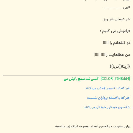
س
ت
الهی ...............
هر دومان هر روز
فراموش می کنیم :
تو گناهانم را !!!!!
من عطاهایت را!!!!!!!!!!
{آزیتا((دریا)}
[COLOR=#548dd4]
کسی شد شمع , آبش می
هر که شد تصویر ,قابش می کنند
هر که با افسانه پردازان نشست
با فسون خویش, خوابش می کنند
برای عضویت در انجمن اهدای عضو به لینک زیر مراجعه