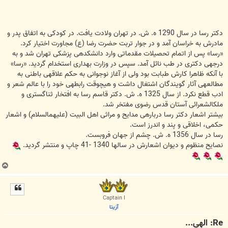
دکتر رسا در سال 1290 ه. ش. در تهران ولادت یافت. در کودکی به اتفاق پدر و
مادرش به خراسان آمد و در جوار تربت حضرت رضا (ع) مجاورت اختیار کرد.
«رسا» پس از اتمام تحصیلات مقدماتی وارد دانشکده‏ی پزشکی تهران شد و به
درجه‏ی دکتری در طب نائل آمد. سپس در وزارت بهداری استخدام گردید. «رسا»
با آنکه ظاهرا کارش طبابت بود ولی از آغاز نوجوانی به حکم علاقه‏ی باطنی به
مطالعه‏ی آثار گویندگان اشتغال داشت و هیچوقت رابطه‏ی خود را با عالم شعر و
ادب قطع نکرد. از سال 1325 ه. ش. دکتر قاسم رسا به افتخار ثناگستری و
ملک‏الشعرائی آستان قدس رضوی مفتخر شد.
بیشتر اشعار دکتر رسا درباره‏ی مدایح و مراثی اهل البیت (علیهم‏السلام) و اشعار
حکمی، اخلاقی و پند و اندرز است.
رسا در سال 1356 ه. ش. چشم از جهان فروبست.
نصایح منظوم و دیوان اشعارش در سالها 1340 -41 چاپ و منتشر گردید.
ب
ا
ل
ا
Captain I
آزیتا
Re: الهی...