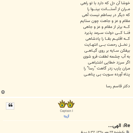
خوشا آن دل که دارد با تو راهی
مـــران از آستــــــانت بینــــوا را
که دیگر در بساطم نیست آهی
مقام و عز و جاهت چون ستایم
کــــه برتر از مقام و عز و جاهی
فنـــا کــــی دولت ســرمد پذیرد
کــــه اقلیـــم بقـــا را پادشاهی
ز نخــــل رحمت بــــی انتهــایت
بیفکن ســایه بر روی گیــاهــی
به آب چشمه لطفت فرو شوی
اگر سرزد خطایی اشتباهـی
مـران یارب زدر گاهت “رسا” را
پنـاه آورده سـویت بـی پناهــی
دکتر قاسم رسا
ب
ا
ل
ا
Captain I
آزیتا
Re: الهی...
پ
یک‌شنبه ۲۴ مهر ۱۳۹۰, ۸:۳۲ ب.ظ