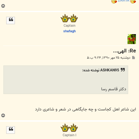
DARYA
ب
ا
ل
ا
Captain
shafagh
Re: الهی...
پ
دوشنبه ۲۵ مهر ۱۳۹۰, ۹:۲۴ ب.ظ
س
ت
ASHKAN95 نوشته شده:
دکتر قاسم رسا
این شاعر اهل کجاست و چه جایگاهی در شعر و شاعری دارد
ب
ا
ل
ا
Captain I