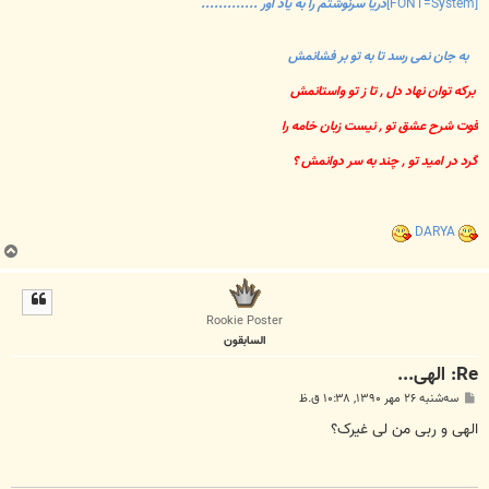
[FONT=System]
دریا سرنوشتم را به یاد آور .............
به جان نمی رسد تا به تو بر فشانمش
برکه توان نهاد دل , تا ز تو واستانمش
قوت شرح عشق تو , نیست زبان خامه را
گرد در امید تو , چند به سر دوانمش ؟
DARYA
ب
ا
ل
ا
Rookie Poster
السابقون
Re: الهی...
پ
سه‌شنبه ۲۶ مهر ۱۳۹۰, ۱۰:۳۸ ق.ظ
س
ت
الهی و ربی من لی غیرک؟