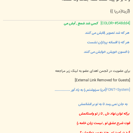
{آزیتا(دریا )}
[COLOR=#548dd4]
کسی شد شمع , آبش می
هر که شد تصویر ,قابش می کنند
هر که با افسانه پردازان نشست
با فسون خویش, خوابش می کنند
برای عضویت در انجمن اهدای عضو به لینک زیر مراجعه
[External Link Removed for Guests]
[FONT=System]
دریا سرنوشتم را به یاد آور .............
به جان نمی رسد تا به تو بر فشانمش
برکه توان نهاد دل , تا ز تو واستانمش
قوت شرح عشق تو , نیست زبان خامه را
گرد در امید تو , چند به سر دوانمش ؟