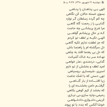
پ
دوشنبه ۲۱ شهریور ۱۳۹۰, ۹:۴۷ ب.ظ
س
ت
الهی بــی پنـاهــان را پنــاهـی
بسوی خسته حالان کن نگاهی
چه کم گـردد زسلطان گــر نوازد
گدایـــی را ز رحمت گاه گاهــی
مرا شرح پریشانـــی چه حاجت
کــه بر حال پریشانـم گواهـــــی
الهــی تکیـــه بر لطف تـو کـردم
که جز لطفت ندارم تکیه گاهـی
دل سرگشته ام را راهنمـا باش
که دل بی رهنما افتد به چاهی
نهــاده ســر بــه خـاک آشیـانت
گدایی، دردمنـدی ،عذر خواهـی
امید لطف و بخشش از تـو دارم
اسیری ،شرمساری ،روسیاهی
تهی دستی که با اشک ندامت
زپـا افتـــــــاده از بـار گنـــاهـــی
گرفتــــم دامن بخشنـــده ای را
که بخشد از کرم کوهی بکاهی
رحیمی،چاره سازی،بی نیــازی
کریمی،دلنـــوازی،دادخـــواهــی
خوشا آنکس که بندد با تو پیوند