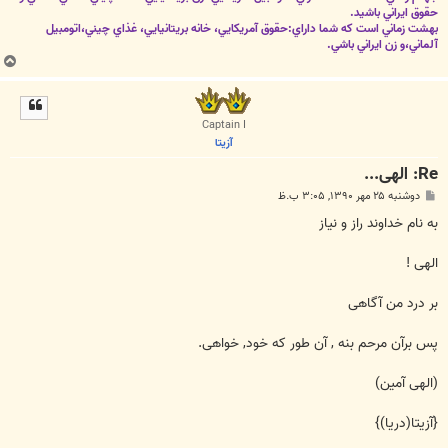
حقوق ايراني باشيد.
بهشت زماني است که شما داراي:حقوق آمريکايي، خانه بريتانيايي، غذاي چيني،اتومبيل
آلماني،و زن ايراني باشي.
ب
ا
ل
ا
Captain I
آزیتا
Re: الهی...
پ
دوشنبه ۲۵ مهر ۱۳۹۰, ۳:۰۵ ب.ظ
س
ت
به نام خداوند راز و نیاز
الهی !
بر درد من آگاهی
پس برآن مرحم بنه , آن طور که خود, خواهی.
(الهی آمین)
{آزیتا(دریا)}