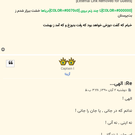
[External Link Removed for Guests]
[COLOR=#000000]تا چند زنم بروی [COLOR=#0070c0]دریاها
خشت بیزار شدم ز
بت‌پرستان
خیام که گفت دوزخی خواهد بود که رفت بدوزخ و که آمد ز بهشت
ب
ا
ل
ا
Captain I
آزیتا
Re: الهی...
پ
دوشنبه ۲ آبان ۱۳۹۰, ۳:۲۸ ب.ظ
س
ت
الهی !
ندانم که در جانی , یا جان را جانی !
نه اینی , نه آنی !
ای جان را زندگانی !