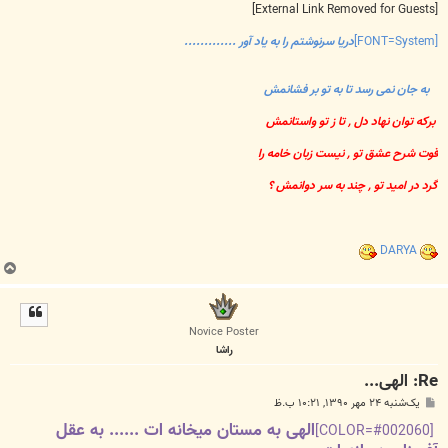
[External Link Removed for Guests]
[FONT=System]
دریا سرنوشتم را به یاد آور .............
به جان نمی رسد تا به تو بر فشانمش
برکه توان نهاد دل , تا ز تو واستانمش
قوت شرح عشق تو , نیست زبان خامه را
گرد در امید تو , چند به سر دوانمش ؟
DARYA
ب
ا
ل
ا
Novice Poster
راشا
Re: الهی...
پ
یک‌شنبه ۲۴ مهر ۱۳۹۰, ۱۰:۲۱ ب.ظ
س
الهی به مستان میخانه ات ...... به عقل
ت
[COLOR=#002060]