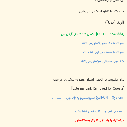
حاجت ما عفو است و مهربانی !
{آزیتا (دریا)}
[COLOR=#548dd4]
کسی شد شمع , آبش می
هر که شد تصویر ,قابش می کنند
هر که با افسانه پردازان نشست
با فسون خویش, خوابش می کنند
برای عضویت در انجمن اهدای عضو به لینک زیر مراجعه
[External Link Removed for Guests]
[FONT=System]
دریا سرنوشتم را به یاد آور .............
به جان نمی رسد تا به تو بر فشانمش
برکه توان نهاد دل , تا ز تو واستانمش