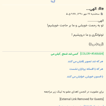
آزیتا
Re: الهی...
پ
سه‌شنبه ۲۶ مهر ۱۳۹۰, ۹:۴۸ ق.ظ
س
ت
الهی...........
تو به رحمت خویشی و ما بر حاجت خویشیم!
توتوانگری و ما درویشیم !
{آزیتا(دریا)}
[COLOR=#548dd4]
کسی شد شمع , آبش می
هر که شد تصویر ,قابش می کنند
هر که با افسانه پردازان نشست
با فسون خویش, خوابش می کنند
برای عضویت در انجمن اهدای عضو به لینک زیر مراجعه
[External Link Removed for Guests]