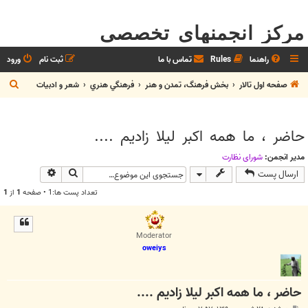
مرکز انجمنهای تخصصی
راهنما
Rules
تماس با ما
ثبت نام
ورود
ج
صفحه اول تالار
بخش فرهنگ، تمدن و هنر
فرهنگي هنري
شعر و ادبيات
س
ت
حاضر ، ما همه اکبر لیلا زادیم ....
ج
و
مدیر انجمن:
شوراي نظارت
جستجو
جستجوی پیش
ارسال پست
تعداد پست ها:1 • صفحه
1
از
1
Moderator
oweiys
حاضر ، ما همه اکبر لیلا زادیم ....