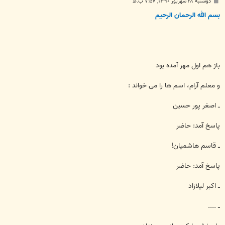
پ
دوشنبه ۲۸ شهریور ۱۳۹۰, ۷:۵۷ ب.ظ
س
ت
بسم الله الرحمان الرحیم
باز هم اول مهر آمده بود
و معلم آرام، اسم ها را می خواند :
ــ اصغر پور حسین
پاسخ آمد: حاضر
ــ قاسم هاشمیان!
پاسخ آمد: حاضر
ــ اکبر لیلازاد
ــ ....