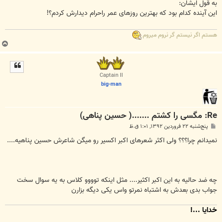
ت
به قول ایشان:
این آینده کدام بود که بهترین روزهای عمر راحرام دیدارش کردم؟!
هستم اگر نيستم گر نروم ميروم
ب
ا
ل
ا
Captain II
big-man
Re: مگسی را کشتم .......( حسین پناهی)
پ
پنج‌شنبه ۲۲ فروردین ۱۳۹۲, ۱:۰۱ ق.ظ
س
ت
نمیدانم چرا؟؟؟ ولی اکثر شعرهای اکبر اکسیر رو میگن شاعرش حسین پناهیه....
چه ضد حالیه به این اکبر اکثیر.... مثل اینکه توووو کلاس به یه سوال سخت
جواب بدی بعدش به اشتباه نمرتو واس یکی دیگه بزارن
خدایا ...!