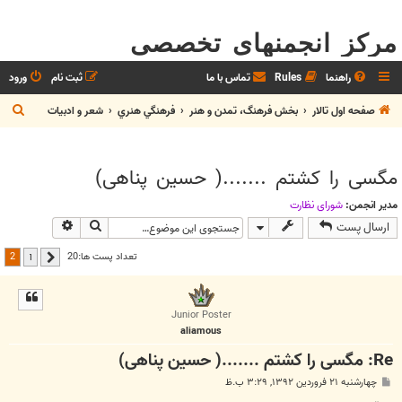
مرکز انجمنهای تخصصی
راهنما
Rules
تماس با ما
ثبت نام
ورود
ج
صفحه اول تالار
بخش فرهنگ، تمدن و هنر
فرهنگي هنري
شعر و ادبيات
س
ت
مگسی را کشتم .......( حسین پناهی)
ج
و
مدیر انجمن:
شوراي نظارت
جستجو
جستجوی پیش
ارسال پست
2
تعداد پست ها:20
1
قبلی
Junior Poster
aliamous
Re: مگسی را کشتم .......( حسین پناهی)
پ
چهارشنبه ۲۱ فروردین ۱۳۹۲, ۳:۲۹ ب.ظ
س