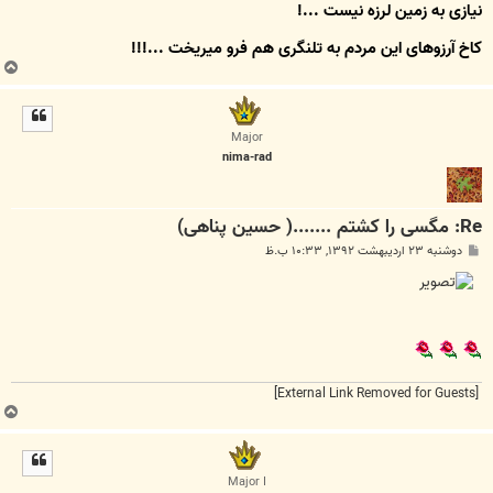
نیازی به زمین لرزه نیست ...!
کاخِ آرزوهای این مردم به تلنگری هم فرو میریخت ...!!!
ب
ا
ل
ا
Major
nima-rad
Re: مگسی را کشتم .......( حسین پناهی)
پ
دوشنبه ۲۳ اردیبهشت ۱۳۹۲, ۱۰:۳۳ ب.ظ
س
ت
[External Link Removed for Guests]
ب
ا
ل
ا
Major I