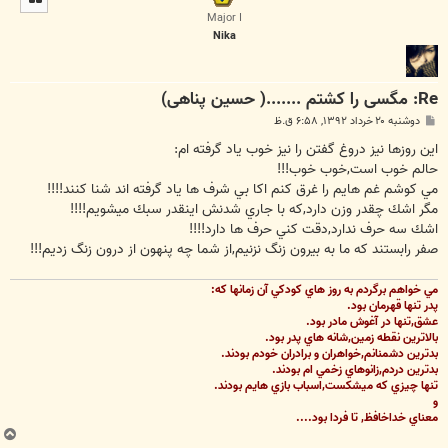
ا
Major I
Nika
Re: مگسی را کشتم .......( حسین پناهی)
پ
دوشنبه ۲۰ خرداد ۱۳۹۲, ۶:۵۸ ق.ظ
س
ت
اين روزها نيز دروغ گفتن را نيز خوب ياد گرفته ام:
حالم خوب است,خوب خوب!!!
مي كوشم غم هايم را غرق كنم اكا بي شرف ها ياد گرفته اند شنا كنند!!!!
مگر اشك چقدر وزن دارد,كه با جاري شدنش اينقدر سبك ميشويم!!!!
اشك سه حرف ندارد,دقت كني حرف ها دارد!!!!
صفر رابستند كه ما به بيرون زنگ نزنيم,از شما چه پنهون از درون زنگ زديم!!!
مي خواهم برگردم به روز هاي كودكي آن زمانها كه:
پدر تنها قهرمان بود.
عشق,تنها در آغوش مادر بود.
بالاترين نقطه زمين,شانه هاي پدر بود.
بدترين دشمنانم,خواهران و برادران خودم بودند.
بدترين دردم,زانوهاي زخمي ام بودند.
تنها چيزي كه ميشكست,اسباب بازي هايم بودند.
و
معناي خداخافظ, تا فردا بود....
ب