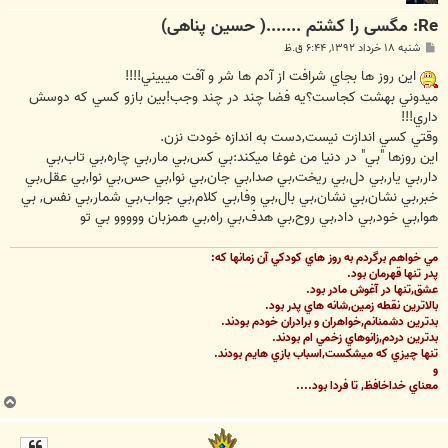
Re: مگسی را کشتم .......( حسین پناهی)
پ
شنبه ۱۸ خرداد ۱۳۹۲, ۶:۴۴ ق.ظ
س
ت
اين روز ها بجاي شرافت از آدم ها شر و آفت ميبيني!!!!
ميدوني بهشت كجاست؟يه فضا چند در چند وجب!بين بازو كسي كه دوسش
داري!!!
وقتي كسي اندازت نيست,دست به اندازه خودت نزن.
اين روزها "بي" در دنيا من غوغا ميكند:بي كس,بي مار,بي چاره,بي تاب,بي
دار,بي يار,بي دل,بي ريخت,بي صدا,بي جان,بي نوا,بي حس,بي نوا,بي عقل,بي
خبر,بي نشان,بي نشان,بي بال,بي وفا,بي كلام,بي جواب,بي شمار,بي نفس, بي
هوا,بي خود,بي داد,بي روح,بي هدف,بي راه,بي همزبان ووووو بي تو
مي خواهم برگردم به روز هاي كودكي آن زمانها كه:
پدر تنها قهرمان بود.
عشق,تنها در آغوش مادر بود.
بالاترين نقطه زمين,شانه هاي پدر بود.
بدترين دشمنانم,خواهران و برادران خودم بودند.
بدترين دردم,زانوهاي زخمي ام بودند.
تنها چيزي كه ميشكست,اسباب بازي هايم بودند.
و
معناي خداخافظ, تا فردا بود....
ب
ا
ل