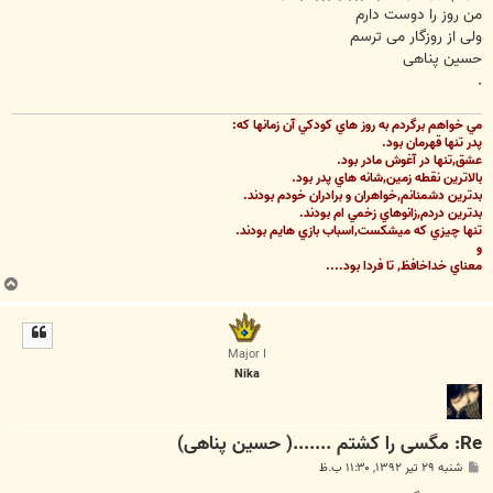
من روز را دوست دارم
ولی از روزگار می ترسم
حسین پناهی
.
مي خواهم برگردم به روز هاي كودكي آن زمانها كه:
پدر تنها قهرمان بود.
عشق,تنها در آغوش مادر بود.
بالاترين نقطه زمين,شانه هاي پدر بود.
بدترين دشمنانم,خواهران و برادران خودم بودند.
بدترين دردم,زانوهاي زخمي ام بودند.
تنها چيزي كه ميشكست,اسباب بازي هايم بودند.
و
معناي خداخافظ, تا فردا بود....
ب
ا
ل
ا
Major I
Nika
Re: مگسی را کشتم .......( حسین پناهی)
پ
شنبه ۲۹ تیر ۱۳۹۲, ۱۱:۳۰ ب.ظ
س