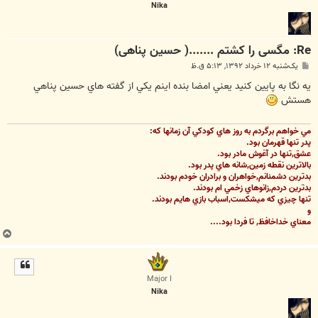
Nika
Re: مگسی را کشتم .......( حسین پناهی)
پ
یک‌شنبه ۱۲ خرداد ۱۳۹۲, ۵:۱۳ ق.ظ
س
ت
يه نگا به پايين كنيد يعني امضا بنده اينم يكي از گفته هاي حسين پناهي
هستش
مي خواهم برگردم به روز هاي كودكي آن زمانها كه:
پدر تنها قهرمان بود.
عشق,تنها در آغوش مادر بود.
بالاترين نقطه زمين,شانه هاي پدر بود.
بدترين دشمنانم,خواهران و برادران خودم بودند.
بدترين دردم,زانوهاي زخمي ام بودند.
تنها چيزي كه ميشكست,اسباب بازي هايم بودند.
و
معناي خداخافظ, تا فردا بود....
ب
ا
ل
ا
Major I
Nika