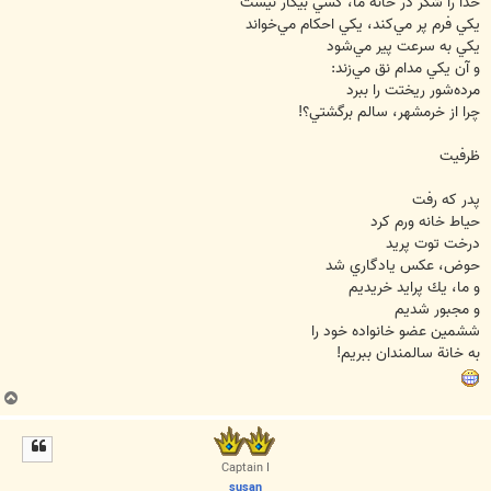
خدا را شكر در خانه ما، كسي بيكار نيست
يكي فرم پر مي‌كند، يكي احكام مي‌خواند
يكي به سرعت پير مي‌شود
و آن يكي مدام نق مي‌زند:
مرده‌شور ريختت را ببرد
چرا از خرمشهر، سالم برگشتي؟!
ظرفيت
پدر كه رفت
حياط خانه ورم كرد
درخت توت پريد
حوض، عكس يادگاري شد
و ما، يك پرايد خريديم
و مجبور شديم
ششمين عضو خانواده خود را
به خانة سالمندان ببريم!
ب
ا
ل
ا
Captain I
susan