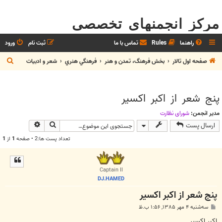
مرکز انجمنهای تخصصی
راهنما
Rules
تماس با ما
ثبت نام
ورود
ج
صفحه اول تالار
بخش فرهنگ، تمدن و هنر
فرهنگي هنري
شعر و ادبيات
س
ت
پنج شعر از اکبر اکسیر
ج
و
مدیر انجمن:
شوراي نظارت
جستجو
جستجوی پیش
ارسال پست
تعداد پست ها:2 • صفحه
1
از
1
Captain II
DJ.HAMED
پنج شعر از اکبر اکسیر
پ
سه‌شنبه ۴ مهر ۱۳۸۵, ۱:۵۶ ب.ظ
س
ت
اکبر اکسیر