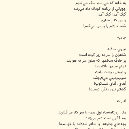
به خانه كه مي‌رسم سگ مي‌شوم
چوپاني از برنامه كودك داد مي‌زند:
گرگ آمد! گرگ آمد!
و من كنار بخاري
شعر تازه‌ام را پارس مي‌كنم!
جاذبه
نيروي جاذبه
شاعران را سر به زير كرده است
بر خلاف منج‍ّمها كه هنوز سر به هوايند
تمام سيبها افتاده‌اند
و نيوتن، پشت وانت
سيب‌زميني مي‌فروشد
آهاي، آقاي تلسكوپ!
گشتم نبود، نگرد نيست!
ادارات
مثل روزنامه‌ها، اول همه را سر كار مي‌گذارند
بعد آگهي استخدام مي‌زنند
بچه‌هاي وظيفه، يا شاعر شده‌اند يا خواننده!