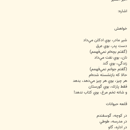
اشاره:
خواهش
شير مادر، بوي ادكلن مي‌داد
دست پدر، بوي عرق
(گفتم بچه‌ام نمي‌فهمم)
نان، بوي نفت مي‌داد
زندگي، بوي گند
(گفتم جوانم نمي‌فهمم)
حالا كه بازنشسته‌ شده‌ام
هر چيز، بوي هر چيز مي‌دهد، بدهد
فقط پارك، بوي گورستان
و شانه تخم مرغ، بوي كتاب ندهد!
قلعه حيوانات
در كوچه، گوسفندم
در مدرسه، طوطي
در اداره، گاو