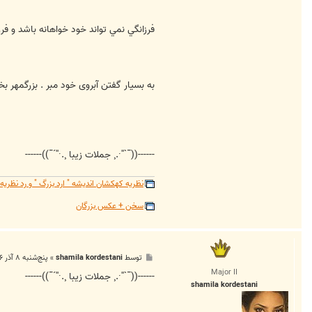
فرزانگي نمي تواند خود خواهانه باشد و فرز
به بسیار گفتن آبروی خود مبر . بزرگمهر بخ
------((¯`''·.¸ جملات زیبا ¸.·''´¯))------
نظریه کهکشان اندیشه " ارد بزرگ " و رد نظر
سخن + عکس بزرگان
پ
توسط
shamila kordestani
»
پنج‌شنبه ۸ آذر ۱۳۸۶, ۱:۴۱ ب.ظ
س
Major II
ت
------((¯`''·.¸ جملات زیبا ¸.·''´¯))------
shamila kordestani