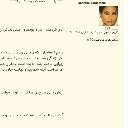
ت
------((¯`''·.¸ جملات زیبا ¸.·''´¯))------
shamila kordestani
پست:
293
آدم خردمند ، تار و پودهای اصلی زندگی را م
تاریخ عضویت:
دوشنبه ۲۱ آبان ۱۳۸۶, ۶:۳۱
ب.ظ
سپاس‌های دریافتی:
10 بار
مردم ! هشدار ! که زیبایی زندگانی ست ، آ
لکن زندگی شمایید و حجاب خود ، شمایید
زیبایی قامت بلند ابدیت است ، نگران منت
اما صراحت آینه شمایید و نهایت جاودانه 
ارزش يابي هر چيز بستگي به توان خواهي 
آنکه در طلب کمال است باید خرد ور و با 