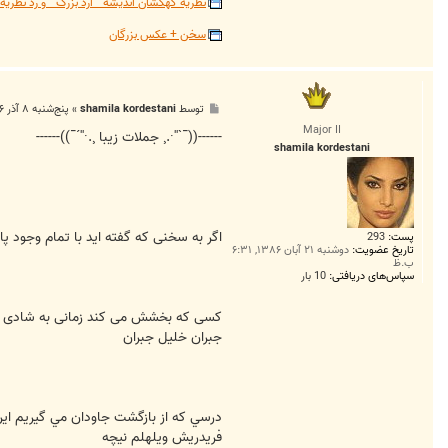
نظریه کهکشان اندیشه " ارد بزرگ " و رد نظر
سخن + عکس بزرگان
پ
توسط
shamila kordestani
»
پنج‌شنبه ۸ آذر ۱۳۸۶, ۱:۴۱ ب.ظ
س
Major II
ت
------((¯`''·.¸ جملات زیبا ¸.·''´¯))------
shamila kordestani
اگر به سخنی که گفته اید با تمام وجود پا
پست:
293
تاریخ عضویت:
دوشنبه ۲۱ آبان ۱۳۸۶, ۶:۳۱
ب.ظ
سپاس‌های دریافتی:
10 بار
کسی که بخشش می کند زمانی به شادی واق
جبران خلیل جبران
درسي كه از بازگشت جاودان مي گيريم اي
فريدريش ويلهلم نيچه