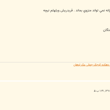
انه نمي تواند منزوي بماند . فريدريش ويلهلم نيچه
تگان
یه دهکده کوچک جهانی مک لوهان