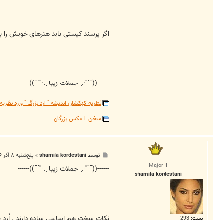
اگر پرسند کیستی باید هنرهای خویش را ب
------((¯`''·.¸ جملات زیبا ¸.·''´¯))------
نظریه کهکشان اندیشه " ارد بزرگ " و رد نظر
سخن + عکس بزرگان
پ
توسط
shamila kordestani
»
پنج‌شنبه ۸ آذر ۱۳۸۶, ۱:۴۲ ب.ظ
س
Major II
ت
------((¯`''·.¸ جملات زیبا ¸.·''´¯))------
shamila kordestani
نکات سخت هم اساسی ساده دارند . اُرد ب
پست:
293