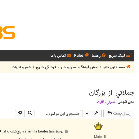
لینک سریع
راهنما
Rules
تماس با ما
صفحه اول تالار
بخش فرهنگ، تمدن و هنر
فرهنگي هنري
شعر و ادبيات
جملاتي از بزرگان
مدیر انجمن:
شوراي نظارت
جستجو
جستجوی پی
ارسال پست
پ
توسط
shamila kordestani
»
پنج‌شنبه ۸ آذر ۱۳۸۶, ۱:۴۰ ب.ظ
س
Major II