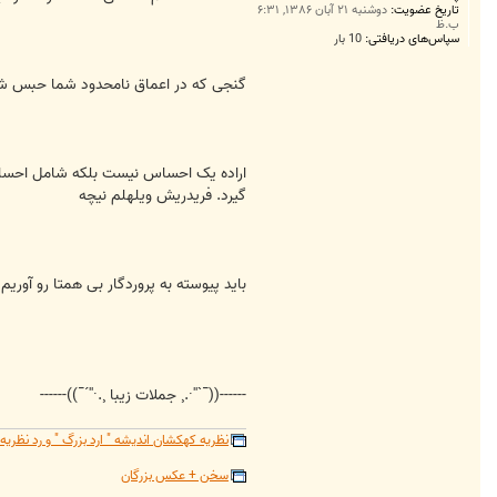
تاریخ عضویت:
دوشنبه ۲۱ آبان ۱۳۸۶, ۶:۳۱
ب.ظ
سپاس‌های دریافتی:
10 بار
گنجی که در اعماق نامحدود شما حبس شد
اراده یک احساس نیست بلکه شامل احساس ها
گیرد. فريدريش ويلهلم نيچه
باید پیوسته به پروردگار بی همتا رو آوریم 
------((¯`''·.¸ جملات زیبا ¸.·''´¯))------
نظریه کهکشان اندیشه " ارد بزرگ " و رد نظر
سخن + عکس بزرگان