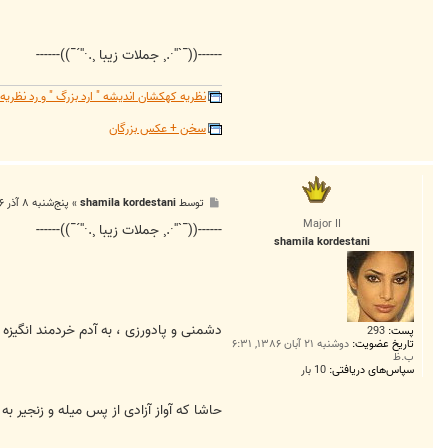
------((¯`''·.¸ جملات زیبا ¸.·''´¯))------
نظریه کهکشان اندیشه " ارد بزرگ " و رد نظر
سخن + عکس بزرگان
پ
توسط
shamila kordestani
»
پنج‌شنبه ۸ آذر ۱۳۸۶, ۱:۴۰ ب.ظ
س
Major II
ت
------((¯`''·.¸ جملات زیبا ¸.·''´¯))------
shamila kordestani
دشمنی و پادورزی ، به آدم خردمند انگیزه ز
پست:
293
تاریخ عضویت:
دوشنبه ۲۱ آبان ۱۳۸۶, ۶:۳۱
ب.ظ
سپاس‌های دریافتی:
10 بار
حاشا که آواز آزادی از پس میله و زنجیر به