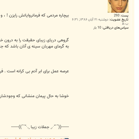
بیچاره مردمی که فرمانروایانش رایزن ! ، و ر
پست:
293
تاریخ عضویت:
دوشنبه ۲۱ آبان ۱۳۸۶, ۶:۳۱
ب.ظ
سپاس‌های دریافتی:
10 بار
گروهی دریای زیبای حقیقت را به درون خود 
به گرمای مهربان سینه ی آنان باشد که ج
عرصه عمل برای ابر آدم بی کرانه است . ف
خوشا به حال پیمان منشانی که وجودشان به
------((¯`''·.¸ جملات زیبا ¸.·''´¯))------