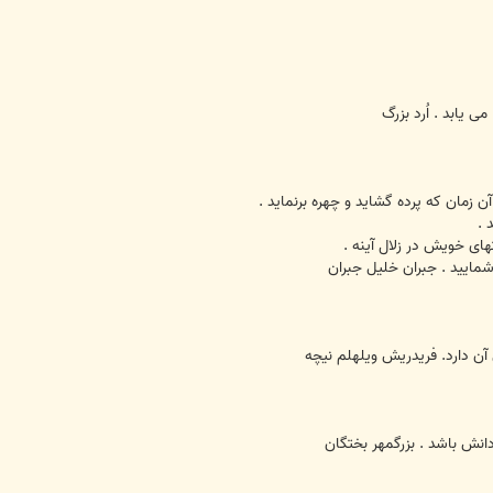
ی یابد . اُرد بزرگ
ن زمان که پرده گشاید و چهره برنماید .
 .
های خویش در زلال آینه .
شمایید . جبران خلیل جبران
آن دارد. فريدريش ويلهلم نيچه
دانش باشد . بزرگمهر بختگان