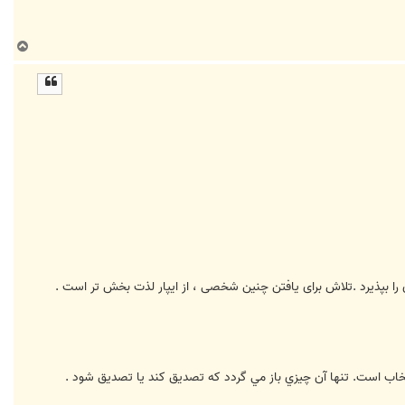
ب
ا
ل
ا
 بپذیرد .تلاش برای یافتن چنین شخصی ، از ایپار لذت بخش تر است .
اب است. تنها آن چيزي باز مي گردد كه تصديق كند يا تصديق شود .