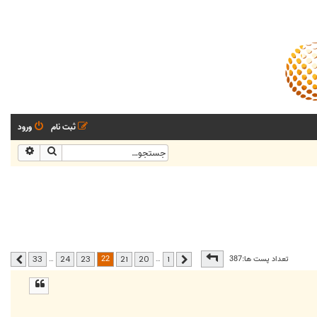
ثبت نام
ورود
جستجو
جستجو
صفحه
22
از
33
22
تعداد پست ها:387
…
…
33
24
23
21
20
1
قبلی
بعدی