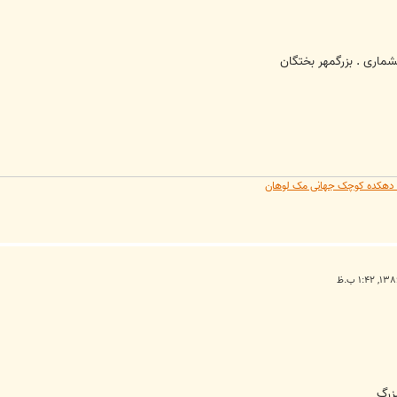
شماری . بزرگمهر بختگان
یه دهکده کوچک جهانی مک لوهان
زرگ